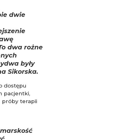
pie dwie
jszenie
rawę
To dwa rożne
nnych
bydwa były
a Sikorska.
o dostępu
 pacjentki,
 próby terapii
e marskość
yć