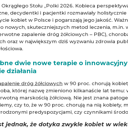
 Okrągłego Stołu „Polki 2026. Kobieca perspektyw
czne, decydentki i pacjentki rozmawiały holistyczni
ycie kobiet w Polsce i pogarszają jego jakość. Ważny 
do nowych, skuteczniejszych metod leczenia, m.in.
ierwotne zapalenie dróg żółciowych – PBC), choro
ach oraz w największym dziś wyzwaniu zdrowia publ
yłościowa.
ebne dwie nowe terapie o innowacyjn
e działania
apalenie dróg żółciowych
w 90 proc. chorują kobiet
oba, której nazwę zmieniono kilkanaście lat temu: 
rwotną marskością żółciową. Nie jest znana patoge
iemy, czy to, że w 90 proc. chorują na nią kobiety, 
rodzonymi predyspozycjami, czy czynnikami środ
t jednak, że dotyka zwykle kobiet w wie