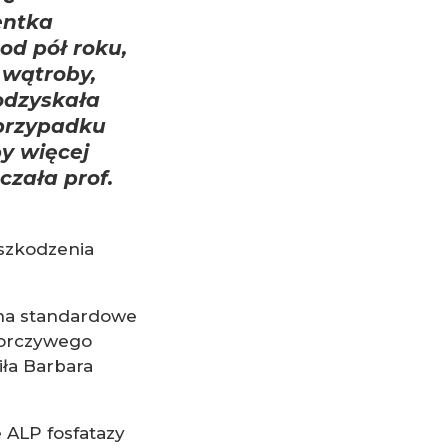
entka
od pół roku,
 wątroby,
odzyskała
 przypadku
y więcej
czała prof.
szkodzenia
 na standardowe
porczywego
iła Barbara
 ALP fosfatazy