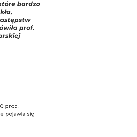
które bardzo
kła,
następstw
wiła prof.
rskiej
0 proc.
e pojawia się