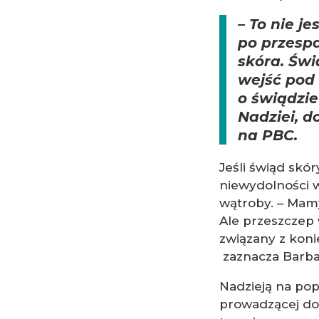
– To nie j
po przespa
skóra. Świ
wejść pod 
o świądzie
Nadziei, d
na PBC.
Jeśli świąd skó
niewydolności 
wątroby. – Mamy
Ale przeszczep 
związany z kon
zaznacza Barba
Nadzieją na pop
prowadzącej do 