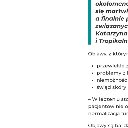
okołomeno
się martwi
a finalnie
związanyc
Katarzyna 
i Tropika
Objawy, z który
przewlekłe 
problemy z 
niemożność 
świąd skóry
– W leczeniu st
pacjentów nie od
normalizacja fun
Objawy są bard