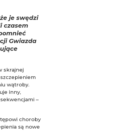
 że je swędzi
li czasem
apomnieć
cji Gwiazda
rujące
w skrajnej
eszczepieniem
iu wątroby.
je inny,
nsekwencjami –
stępowi choroby
epienia są nowe