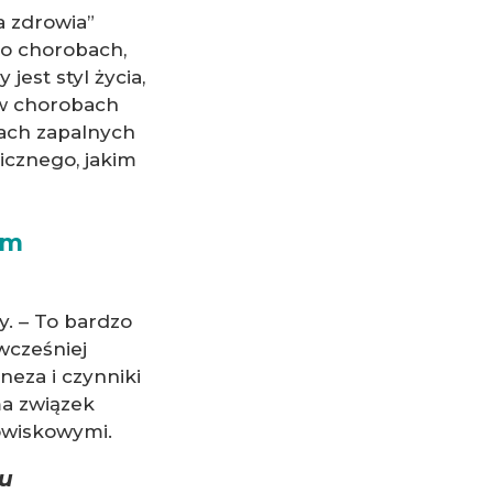
a zdrowia”
e o chorobach,
jest styl życia,
 w chorobach
bach zapalnych
icznego, jakim
ym
y. – To bardzo
wcześniej
neza i czynniki
ma związek
owiskowymi.
ku