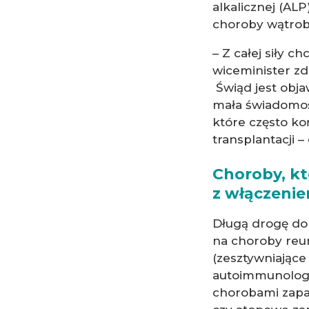
alkalicznej (AL
choroby wątrob
– Z całej siły 
wiceminister zd
Świąd jest obja
mała świadomoś
które często ko
transplantacji –
Choroby, kt
z włączeni
Długą drogę do 
na choroby reu
(zesztywniające
autoimmunologic
chorobami zapal