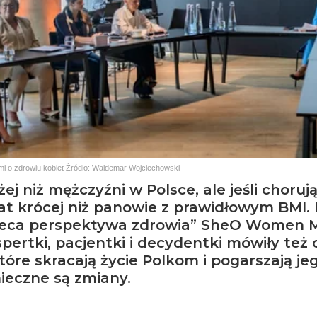
i o zdrowiu kobiet
Źródło:
Waldemar Wojciechowski
żej niż mężczyźni w Polsce, ale jeśli choruj
lat krócej niż panowie z prawidłowym BMI.
ieca perspektywa zdrowia” SheO Women 
pertki, pacjentki i decydentki mówiły też 
óre skracają życie Polkom i pogarszają jeg
ieczne są zmiany.