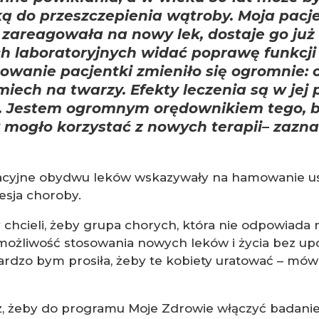
ą do przeszczepienia wątroby. Moja pacj
zareagowała na nowy lek, dostaje go już 
h laboratoryjnych widać poprawę funkcji
owanie pacjentki zmieniło się ogromnie: 
miech na twarzy. Efekty leczenia są w jej
. Jestem ogromnym orędownikiem tego, b
 mogło korzystać z nowych terapii
– zazna
racyjne obydwu leków wskazywały na hamowanie u
esja choroby.
chcieli, żeby grupa chorych, która nie odpowiada
 możliwość stosowania nowych leków i życia bez u
ardzo bym prosiła, żeby te kobiety uratować – mów
ż, żeby do programu Moje Zdrowie włączyć badanie