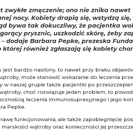
est zwykłe zmęczenie; ono nie znika nawet
nej nocy. Kobiety drapią się, wstydzą się,
ąd bywa tak dokuczliwy, że pacjentka wo
gorący prysznic, uszkodzić skórę, żeby z
– dodaje Barbara Pepke, prezeska Funda
o której również zgłaszają się kobiety cho
ry jest bardzo nasilony, to nawet przy braku objawó
wątroby, może stanowić wskazanie do leczenia prz
 w naszej grupie także pacjentki po przeszczepien
wątroby, choć rozwiązuje jeden problem, to powodu
iecznością leczenia immunosupresyjnego i jego ko
ra Pepke.
rawę funkcjonowania, ale także zapobiegnięcie po
marskości wątroby oraz konieczności jej przeszcz