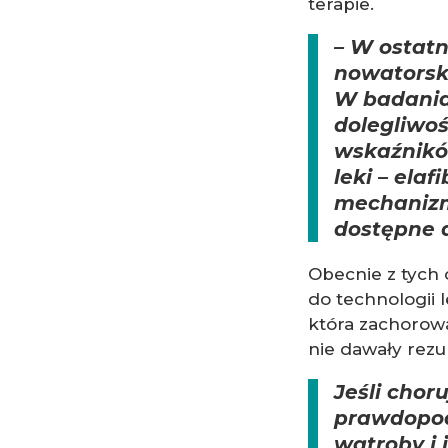
terapie.
– W ostatn
nowatorski
W badania
dolegliwoś
wskaźnikó
leki – ela
mechanizm
dostępne 
Obecnie z tych
do technologii 
która zachorował
nie dawały rezul
Jeśli choru
prawdopod
wątroby i 