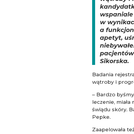
kandydatk
wspaniale 
w wynikac
a funkcjon
apetyt, uś
niebywałe
pacjentów
Sikorska.
Badania rejest
wątroby i progr
– Bardzo byśmy 
leczenie, miała
świądu skóry. B
Pepke.
Zaapelowała te