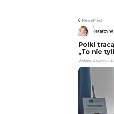
NewsMed
Autor:
Katarzyna
Polki trac
„To nie ty
Dodano:
1
czerwca
2