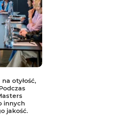
ą na otyłość,
 Podczas
Masters
o innych
o jakość.