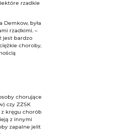
iektóre rzadkie
ula Demkow, była
ami rzadkimi. –
 jest bardzo
iężkie choroby,
nością
osoby chorujące
w) czy ZZSK
 z kręgu chorób
eją z innymi
y zapalne jelit