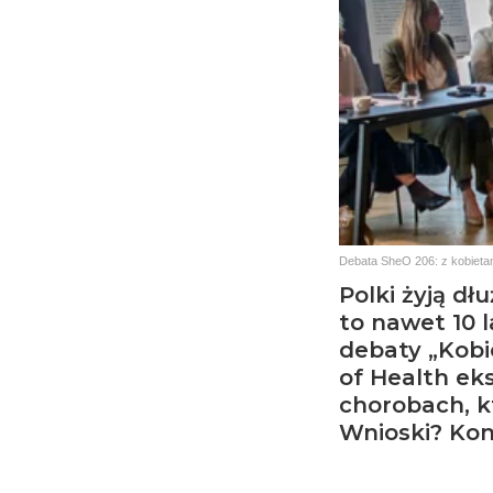
Debata SheO 206: z kobietam
Polki żyją dłu
to nawet 10 
debaty „Kob
of Health eks
chorobach, kt
Wnioski? Kon