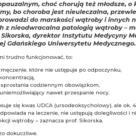
pauzalnym, choć chorują też młodsze, o 
my, bo choroba jest nieuleczalna, przewle
 prowadzi do marskości wątroby i innych 
h z nieodwracalna patologią wątroby
– mó
Sikorska, dyrektor Instytutu Medycyny Mo
lnej Gdańskiego Uniwersytetu Medycznego.
mi trudno funkcjonować, to:
zmęczenie, które nie ustępuje po odpoczynku,
koncentracją,
sprostania codziennym obowiązkom,
 uniemożliwiający nawet przespanie nocy.
osuje się kwas UDCA (ursodeoksycholowy), ale ok. 4
powiada na leczenie, nie ustępują dolegliwości i ni
kcji wątroby – zaznacza prof. Sikorska.
zo dokuczliwe.