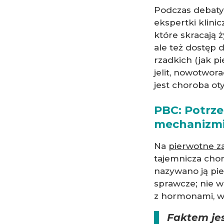
Podczas debaty
ekspertki klini
które skracają ż
ale też dostęp 
rzadkich (jak p
jelit, nowotwor
jest choroba ot
PBC: Potrz
mechanizmi
Na
pierwotne z
tajemnicza chor
nazywano ją pie
sprawcze; nie w
z hormonami, w
Faktem jes