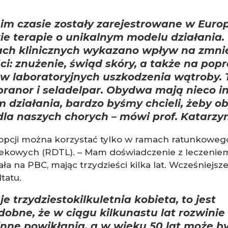
im czasie zostały zarejestrowane w Euro
e terapie o unikalnym modelu działania.
ch klinicznych wykazano wpływ na zmnie
ci: znużenie, świąd skóry, a także na pop
w laboratoryjnych uszkodzenia wątroby. 
fibranor i seladelpar. Obydwa mają nieco i
 działania, bardzo byśmy chcieli, żeby o
dla naszych chorych
– mówi prof. Katarzyn
 opcji można korzystać tylko w ramach ratunkoweg
lekowych (RDTL). – Mam doświadczenie z leczeniem
a na PBC, mając trzydzieści kilka lat. Wcześniejsze
tatu.
je trzydziestokilkuletnia kobieta, to jest
obne, że w ciągu kilkunastu lat rozwini
inne powikłania, a w wieku 50 lat może b