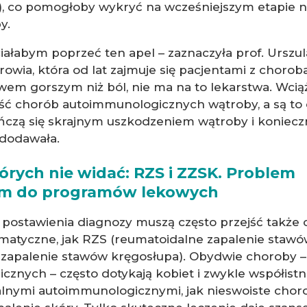
P), co pomogłoby wykryć na wcześniejszym etapie n
y.
chciałabym poprzeć ten apel – zaznaczyła prof. Ursz
rowia, która od lat zajmuje się pacjentami z chorob
wem gorszym niż ból, nie ma na to lekarstwa. Wciąż
ć chorób autoimmunologicznych wątroby, a są to c
ńczą się skrajnym uszkodzeniem wątroby i koniecz
 dodawała.
órych nie widać: RZS i ZZSK. Problem
em do programów lekowych
postawienia diagnozy muszą często przejść także 
matyczne, jak RZS (reumatoidalne zapalenie stawó
 zapalenie stawów kręgosłupa). Obydwie choroby –
znych – często dotykają kobiet i zwykle współistni
nymi autoimmunologicznymi, jak nieswoiste chorob