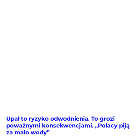
Upał to ryzyko odwodnienia. To grozi
poważnymi konsekwencjami. „Polacy piją
za mało wody”