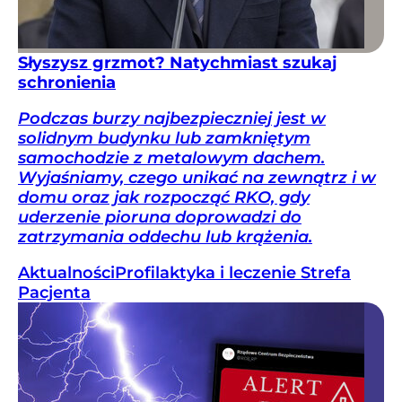
Słyszysz grzmot? Natychmiast szukaj
schronienia
Podczas burzy najbezpieczniej jest w
solidnym budynku lub zamkniętym
samochodzie z metalowym dachem.
Wyjaśniamy, czego unikać na zewnątrz i w
domu oraz jak rozpocząć RKO, gdy
uderzenie pioruna doprowadzi do
zatrzymania oddechu lub krążenia.
Aktualności
Profilaktyka i leczenie
Strefa
Pacjenta