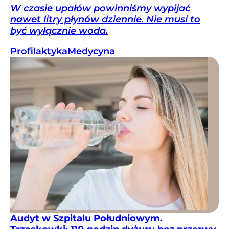
W czasie upałów powinniśmy wypijać
nawet litry płynów dziennie. Nie musi to
być wyłącznie woda.
Profilaktyka
Medycyna
Audyt w Szpitalu Południowym.