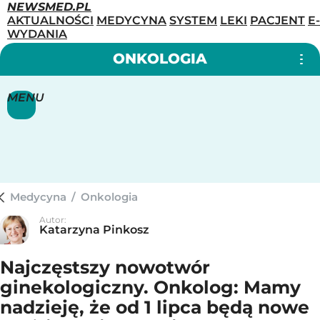
NEWSMED.PL
AKTUALNOŚCI
MEDYCYNA
SYSTEM
LEKI
PACJENT
E-
WYDANIA
ONKOLOGIA
MENU
Medycyna
/
Onkologia
Autor:
Katarzyna Pinkosz
Najczęstszy nowotwór
ginekologiczny. Onkolog: Mamy
nadzieję, że od 1 lipca będą nowe