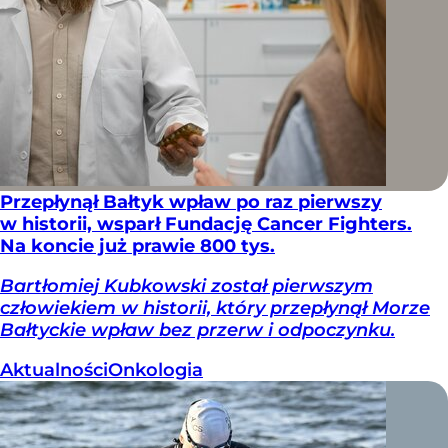
Przepłynął Bałtyk wpław po raz pierwszy
w historii, wsparł Fundację Cancer Fighters.
Na koncie już prawie 800 tys.
Bartłomiej Kubkowski został pierwszym
człowiekiem w historii, który przepłynął Morze
Bałtyckie wpław bez przerw i odpoczynku.
Aktualności
Onkologia