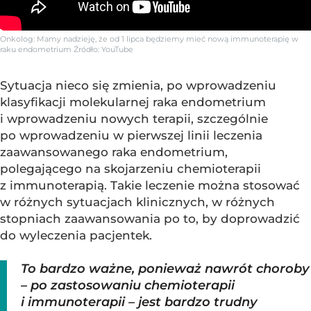
Onkolog: Mamy nadzieję, że od 1 lipca będziemy mieć nową immunoterapię w
raku endometrium
Źródło:
YouTube
Sytuacja nieco się zmienia, po wprowadzeniu
klasyfikacji molekularnej raka endometrium
i wprowadzeniu nowych terapii, szczególnie
po wprowadzeniu w pierwszej linii leczenia
zaawansowanego raka endometrium,
polegającego na skojarzeniu chemioterapii
z immunoterapią. Takie leczenie można stosować
w różnych sytuacjach klinicznych, w różnych
stopniach zaawansowania po to, by doprowadzić
do wyleczenia pacjentek.
To bardzo ważne, ponieważ nawrót choroby
– po zastosowaniu chemioterapii
i immunoterapii – jest bardzo trudny