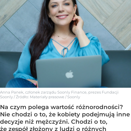
Anna Panek, członek zarządu Soonly Finance, prezes Fundacji
Soonly
/ Źródło:
Materiały prasowe
/
Soonly
Na czym polega wartość różnorodności?
Nie chodzi o to, że kobiety podejmują inne
decyzje niż mężczyźni. Chodzi o to,
że zespół złożony z ludzi o różnych