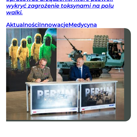
wykryć zagrożenie toksynami na polu
walki.
Aktualności
Innowacje
Medycyna