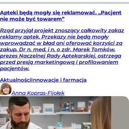
Apteki będą mogły się reklamować. „Pacjent
nie może być towarem”
Rząd przyjął projekt znoszący całkowity zakaz
reklamy aptek. Przekazy nie będą mogły
wprowadzać w błąd ani oferować korzyści za
zakup. Dr n. med. i n. o zdr. Marek Tomków,
prezes Naczelnej Rady Aptekarskiej, ostrzega
przed presją marketingową i profilowaniem
pacjentów.
Aktualności
Innowacje i farmacja
Anna
Kopras-Fijołek