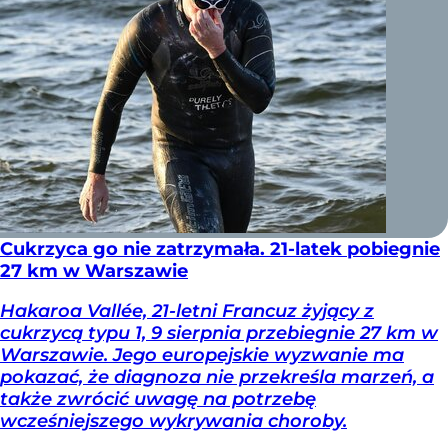
Cukrzyca go nie zatrzymała. 21-latek pobiegnie
27 km w Warszawie
Hakaroa Vallée, 21-letni Francuz żyjący z
cukrzycą typu 1, 9 sierpnia przebiegnie 27 km w
Warszawie. Jego europejskie wyzwanie ma
pokazać, że diagnoza nie przekreśla marzeń, a
także zwrócić uwagę na potrzebę
wcześniejszego wykrywania choroby.