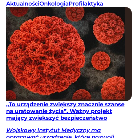
Aktualności
Onkologia
Profilaktyka
„To urządzenie zwiększy znacznie szanse
na uratowanie życia”. Ważny projekt
mający zwiększyć bezpieczeństwo
Wojskowy Instytut Medyczny ma
opracować urządzenie, które pozwoli