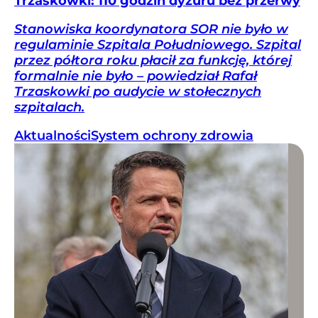
Trzaskowki: 110 godzin dyżuru bez przerwy
Stanowiska koordynatora SOR nie było w
regulaminie Szpitala Południowego. Szpital
przez półtora roku płacił za funkcję, której
formalnie nie było – powiedział Rafał
Trzaskowki po audycie w stołecznych
szpitalach.
Aktualności
System ochrony zdrowia