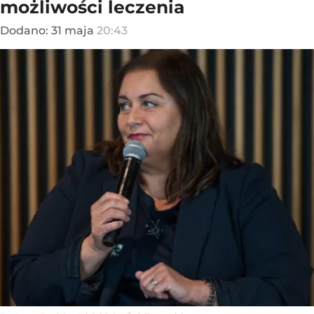
możliwości leczenia
Dodano:
31
maja
20:43