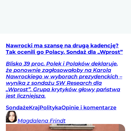
Nawrocki ma szansę na drugą kadencję?
Tak ocenili go Polacy. Sondaż dla „Wprost”
Blisko 39 proc. Polek i Polaków deklaruje,
że ponownie zagłosowałoby na Karola
Nawrockiego w wyborach prezydenckich –
wynika z sondażu SW Research dla
„Wprost”. Grupa krytyków głowy państwa
jest liczniejsza.
Sondaże
Kraj
Polityka
Opinie i komentarze
Magdalena
Frindt