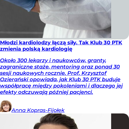
Młodzi kardiolodzy łączą siły. Tak Klub 30 PTK
zmienia polską kardiologię
Około 300 lekarzy i naukowców, granty,
zagraniczne staże, mentoring oraz ponad 30
sesji naukowych rocznie. Prof. Krzysztof
Ozierański opowiada, jak Klub 30 PTK buduje
współpracę między pokoleniami i dlaczego jej
efekty odczuwają później pacjenci.
Anna
Kopras-Fijołek