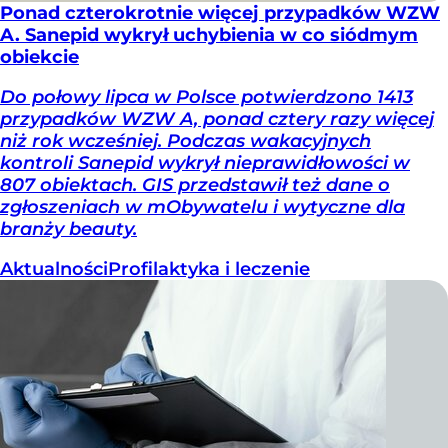
Ponad czterokrotnie więcej przypadków WZW
A. Sanepid wykrył uchybienia w co siódmym
obiekcie
Do połowy lipca w Polsce potwierdzono 1413
przypadków WZW A, ponad cztery razy więcej
niż rok wcześniej. Podczas wakacyjnych
kontroli Sanepid wykrył nieprawidłowości w
807 obiektach. GIS przedstawił też dane o
zgłoszeniach w mObywatelu i wytyczne dla
branży beauty.
Aktualności
Profilaktyka i leczenie