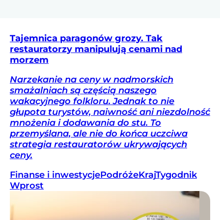
Tajemnica paragonów grozy. Tak
restauratorzy manipulują cenami nad
morzem
Narzekanie na ceny w nadmorskich
smażalniach są częścią naszego
wakacyjnego folkloru. Jednak to nie
głupota turystów, naiwność ani niezdolność
mnożenia i dodawania do stu. To
przemyślana, ale nie do końca uczciwa
strategia restauratorów ukrywających
ceny.
Finanse i inwestycje
Podróże
Kraj
Tygodnik
Wprost