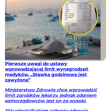
Pierwsze uwagi do ustawy
wprowadzającej limit wynagrodzeń
medyków. „Stawka godzinowa jest
zawyżona”
Ministerstwo Zdrowia chce wprowadzić
limit zarobków lekarzy, jednak zdaniem
samorządowców jest on za wysoki.
Aktualności
System ochrony zdrowia