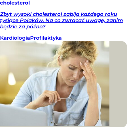
cholesterol
Zbyt wysoki cholesterol zabija każdego roku
tysiące Polaków. Na co zwracać uwagę, zanim
będzie za późno?
Kardiologia
Profilaktyka