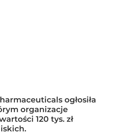
Pharmaceuticals ogłosiła
tórym organizacje
artości 120 tys. zł
iskich.