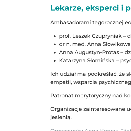
Lekarze, eksperci i 
Ambasadorami tegorocznej edyc
prof. Leszek Czupryniak – d
dr n. med. Anna Słowikowsk
Anna Augustyn-Protas – dz
Katarzyna Słomińska – psyc
Ich udział ma podkreślać, że
empatii, wsparcia psychiczne
Patronat merytoryczny nad kon
Organizacje zainteresowane ud
jesienią.
Opracowała:
Anna Kopras-Fijo