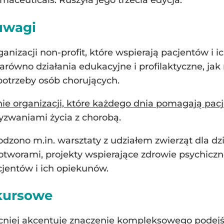
aceuticals. Ruszyła jego trzecia edycja.
uwagi
anizacji non-profit, które wspierają pacjentów i i
zarówno działania edukacyjne i profilaktyczne, j
otrzeby osób chorujących.
nie organizacji, które każdego dnia pomagają pa
wyzwaniami życia z chorobą.
zono m.in. warsztaty z udziałem zwierząt dla dzi
tworami, projekty wspierające zdrowie psychiczne 
jentów i ich opiekunów.
kursowe
cniej akcentuje znaczenie kompleksowego podejśc