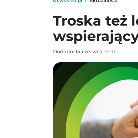
NewsMed.pl
/
Aktualności
Troska też 
wspierając
Dodano:
14
czerwca
19:10