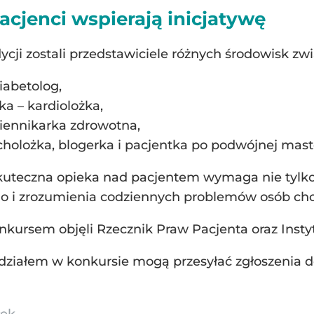
pacjenci wspierają inicjatywę
ji zostali przedstawiciele różnych środowisk zw
iabetolog,
a – kardiolożka,
iennikarka zdrowotna,
holożka, blogerka i pacjentka po podwójnej mast
 skuteczna opieka nad pacjentem wymaga nie tylk
go i zrozumienia codziennych problemów osób cho
kursem objęli Rzecznik Praw Pacjenta oraz Instyt
ziałem w konkursie mogą przesyłać zgłoszenia do
łek