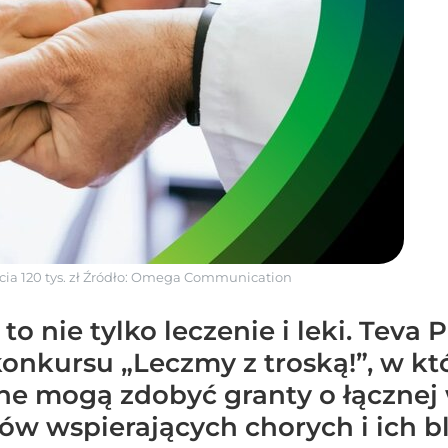
a 120 tys. zł
Źródło:
Omega Communication
o nie tylko leczenie i leki. Teva 
i konkursu „Leczmy z troską!”, w k
ne mogą zdobyć granty o łącznej w
tów wspierających chorych i ich bl