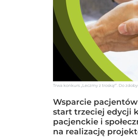
Trwa konkurs „Leczmy z troską!”. Do zdobyci
Wsparcie pacjentów t
start trzeciej edycj
pacjenckie i społecz
na realizację projek