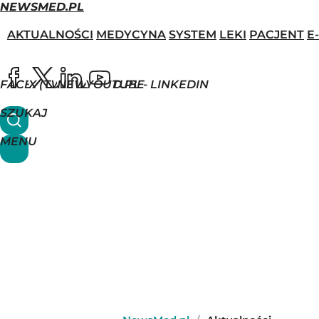
NEWSMED.PL
AKTUALNOŚCI
MEDYCYNA
SYSTEM
LEKI
PACJENT
E
FACEBOOK
X (TWITTER)
NEWSMED.PL - LINKEDIN
YOUTUBE
SZUKAJ
MENU