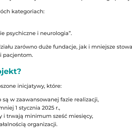
óch kategoriach:
ie psychiczne i neurologia”.
iału zarówno duże fundacje, jak i mniejsze stowar
ci pacjentom.
ojekt?
zone inicjatywy, które:
b są w zaawansowanej fazie realizacji,
iej 1 stycznia 2025 r.,
y i trwają minimum sześć miesięcy,
łalnością organizacji.