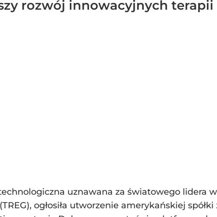
szy rozwój innowacyjnych terapii 
otechnologiczna uznawana za światowego lidera w t
(TREG), ogłosiła utworzenie amerykańskiej spółk