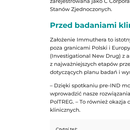
zarejestrowana jako C Corpora
Stanów Zjednoczonych.
Przed badaniami kl
Założenie Immuthera to istot
poza granicami Polski i Euro
(Investigational New Drug) z 
z najważniejszych etapów prz
dotyczących planu badań i wy
– Dzięki spotkaniu pre-IND mo
wprowadzić nasze rozwiązania 
PolTREG. – To również okazja
klinicznych.
Czytaj też: