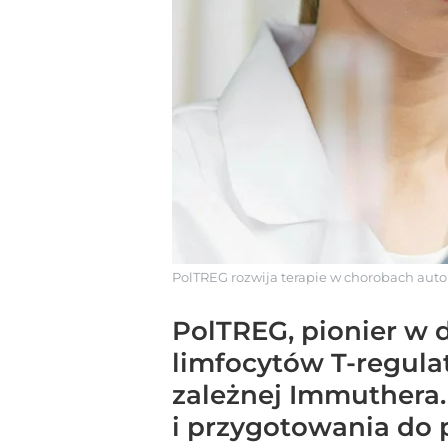
PolTREG rozwija terapie w chorobach a
PolTREG, pionier w 
limfocytów T-regula
zależnej Immuthera.
i przygotowania do p