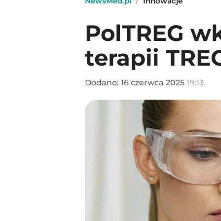
NewsMed.pl
/
Innowacje
PolTREG wkr
terapii TRE
Dodano:
16
czerwca
2025
19:13