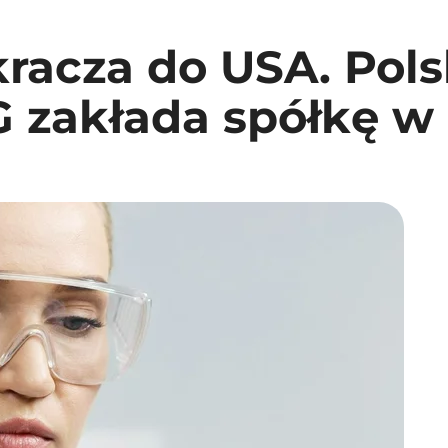
acza do USA. Polsk
G zakłada spółkę w