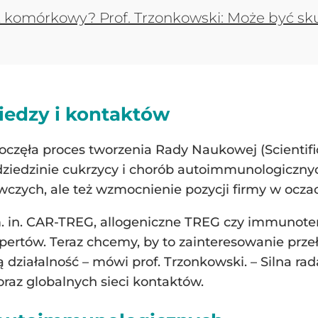
k komórkowy? Prof. Trzonkowski: Może być sk
wiedzy i kontaktów
zęła proces tworzenia Rady Naukowej (Scientific
ziedzinie cukrzycy i chorób autoimmunologicznyc
czych, ale też wzmocnienie pozycji firmy w oczac
. in. CAR-TREG, allogeniczne TREG czy immunot
rtów. Teraz chcemy, by to zainteresowanie przeł
iałalność – mówi prof. Trzonkowski. – Silna rada
oraz globalnych sieci kontaktów.