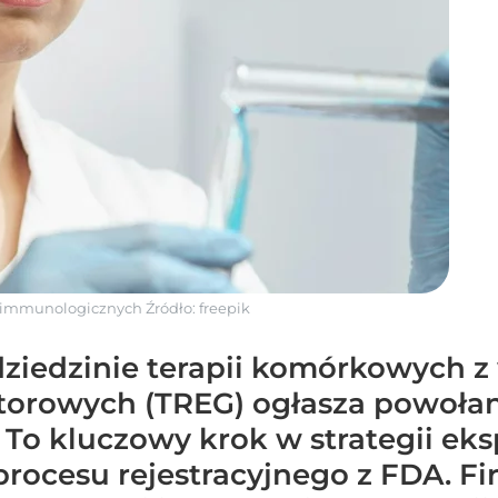
utoimmunologicznych
Źródło:
freepik
dziedzinie terapii komórkowych 
torowych (TREG) ogłasza powołan
 To kluczowy krok w strategii ek
rocesu rejestracyjnego z FDA. Fi