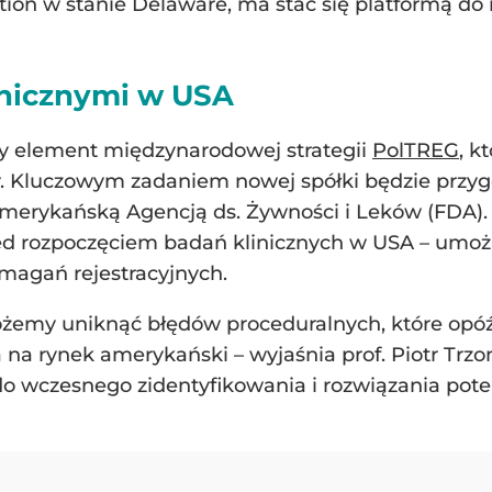
tion w stanie Delaware, ma stać się platformą do 
inicznymi w USA
ny element międzynarodowej strategii
PolTREG
, k
py. Kluczowym zadaniem nowej spółki będzie przy
amerykańską Agencją ds. Żywności i Leków (FDA).
ed rozpoczęciem badań klinicznych w USA – umo
magań rejestracyjnych.
żemy uniknąć błędów proceduralnych, które opóźnia
na rynek amerykański – wyjaśnia prof. Piotr Trzon
 do wczesnego zidentyfikowania i rozwiązania po