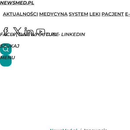
NEWSMED.PL
AKTUALNOŚCI
MEDYCYNA
SYSTEM
LEKI
PACJENT
E
FACEBOOK
X (TWITTER)
NEWSMED.PL - LINKEDIN
YOUTUBE
SZUKAJ
MENU