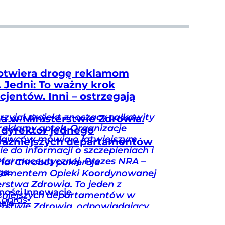
otwiera drogę reklamom
. Jedni: To ważny krok
cjentów. Inni – ostrzegają
rzyjął projekt znoszący całkowity
a w Ministerstwie Zdrowia.
reklamy aptek. Organizacje
dyrektor jednego
dawców mówią o łatwiejszym
ważniejszych departamentów
ie do informacji o szczepieniach i
 farmaceutycznej. Prezes NRA –
hał Chrobot pokieruje
ga.
tamentem Opieki Koordynowanej
erstwa Zdrowia. To jeden z
ności
Innowacje
żniejszych departamentów w
Kopras-
acja
erstwie Zdrowia, odpowiadający
anizację leczenia.