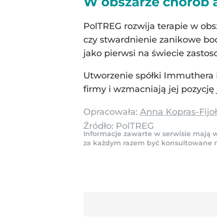
W obszarze chorób
PolTREG rozwija terapie w obs
czy stwardnienie zanikowe boc
jako pierwsi na świecie zastos
Utworzenie spółki Immuthera
firmy i wzmacniają jej pozycj
Opracowała:
Anna Kopras-Fijo
Źródło:
PolTREG
Informacje zawarte w serwisie mają w
za każdym razem być konsultowane na 