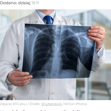
Dodano:
dzisiaj
15:11
Zdjęcie RTG płuc
/ Źródło:
Shutterstock
/
Billion Photos