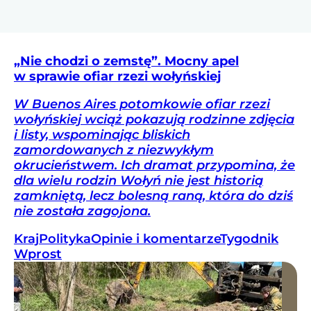
„Nie chodzi o zemstę”. Mocny apel
w sprawie ofiar rzezi wołyńskiej
W Buenos Aires potomkowie ofiar rzezi
wołyńskiej wciąż pokazują rodzinne zdjęcia
i listy, wspominając bliskich
zamordowanych z niezwykłym
okrucieństwem. Ich dramat przypomina, że
dla wielu rodzin Wołyń nie jest historią
zamkniętą, lecz bolesną raną, która do dziś
nie została zagojona.
Kraj
Polityka
Opinie i komentarze
Tygodnik
Wprost