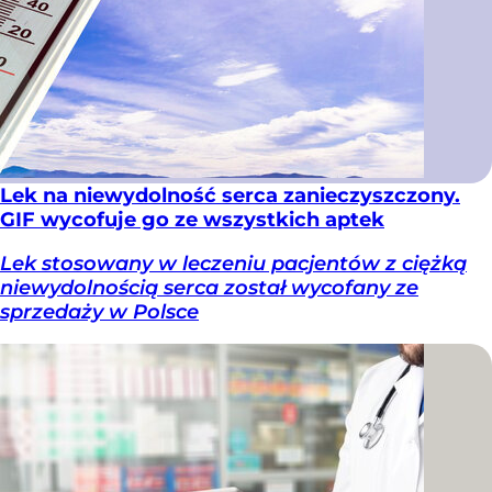
Lek na niewydolność serca zanieczyszczony.
GIF wycofuje go ze wszystkich aptek
Lek stosowany w leczeniu pacjentów z ciężką
niewydolnością serca został wycofany ze
sprzedaży w Polsce