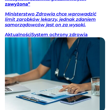
zawyżona”
Ministerstwo Zdrowia chce wprowadzić
limit zarobków lekarzy, jednak zdaniem
samorządowców jest on za wysoki.
Aktualności
System ochrony zdrowia