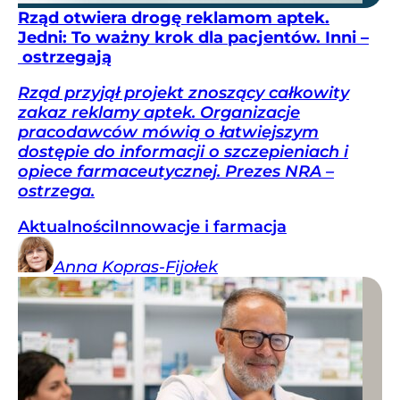
Rząd otwiera drogę reklamom aptek.
Jedni: To ważny krok dla pacjentów. Inni –
ostrzegają
Rząd przyjął projekt znoszący całkowity
zakaz reklamy aptek. Organizacje
pracodawców mówią o łatwiejszym
dostępie do informacji o szczepieniach i
opiece farmaceutycznej. Prezes NRA –
ostrzega.
Aktualności
Innowacje i farmacja
Anna
Kopras-Fijołek