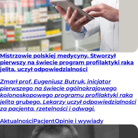
Mistrzowie polskiej medycyny. Stworzył
pierwszy na świecie program profilaktyki raka
jelita, uczył odpowiedzialności
Zmarł prof. Eugeniusz Butruk, inicjator
pierwszego na świecie ogólnokrajowego
kolonoskopowego programu profilaktyki raka
jelita grubego. Lekarzy uczył odpowiedzialności
za pacjenta, rzetelności i odwagi.
Aktualności
Pacjent
Opinie i wywiady