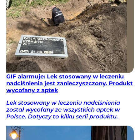
GIF alarmuje: Lek stosowany w leczeniu
nadciśnienia jest zanieczyszczony. Produkt
wycofany z aptek
Lek stosowany w leczeniu nadciśnienia
został wycofany ze wszystkich aptek w
Polsce. Dotyczy to kilku serii produktu.