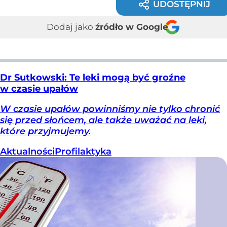
UDOSTĘPNIJ
Dodaj jako
źródło w Google
Dr Sutkowski: Te leki mogą być groźne
w czasie upałów
W czasie upałów powinniśmy nie tylko chronić
się przed słońcem, ale także uważać na leki,
które przyjmujemy.
Aktualności
Profilaktyka