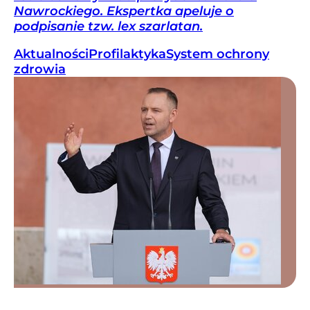
Nawrockiego. Ekspertka apeluje o
podpisanie tzw. lex szarlatan.
Aktualności
Profilaktyka
System ochrony
zdrowia