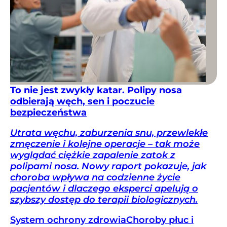
To nie jest zwykły katar. Polipy nosa
odbierają węch, sen i poczucie
bezpieczeństwa
Utrata węchu, zaburzenia snu, przewlekłe
zmęczenie i kolejne operacje – tak może
wyglądać ciężkie zapalenie zatok z
polipami nosa. Nowy raport pokazuje, jak
choroba wpływa na codzienne życie
pacjentów i dlaczego eksperci apelują o
szybszy dostęp do terapii biologicznych.
System ochrony zdrowia
Choroby płuc i