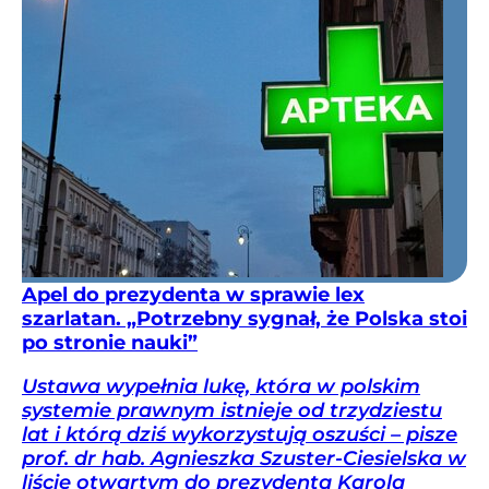
Apel do prezydenta w sprawie lex
szarlatan. „Potrzebny sygnał, że Polska stoi
po stronie nauki”
Ustawa wypełnia lukę, która w polskim
systemie prawnym istnieje od trzydziestu
lat i którą dziś wykorzystują oszuści – pisze
prof. dr hab. Agnieszka Szuster-Ciesielska w
liście otwartym do prezydenta Karola