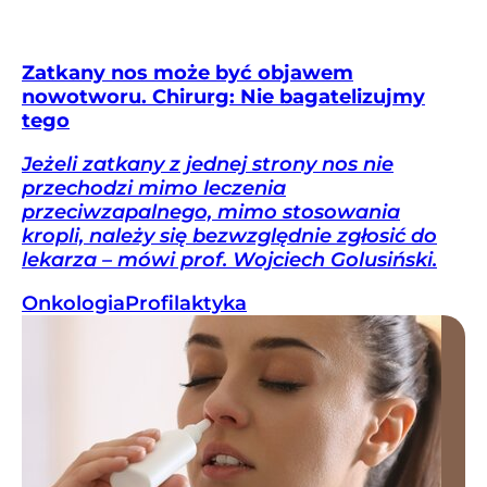
Zatkany nos może być objawem
nowotworu. Chirurg: Nie bagatelizujmy
tego
Jeżeli zatkany z jednej strony nos nie
przechodzi mimo leczenia
przeciwzapalnego, mimo stosowania
kropli, należy się bezwzględnie zgłosić do
lekarza – mówi prof. Wojciech Golusiński.
Onkologia
Profilaktyka