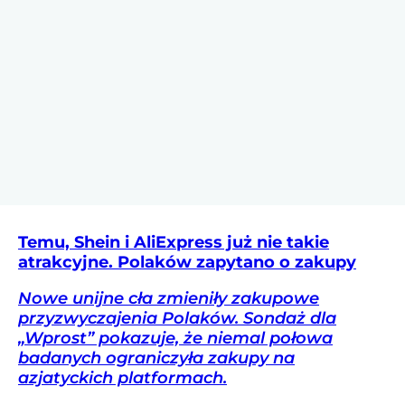
Temu, Shein i AliExpress już nie takie
atrakcyjne. Polaków zapytano o zakupy
Nowe unijne cła zmieniły zakupowe
przyzwyczajenia Polaków. Sondaż dla
„Wprost” pokazuje, że niemal połowa
badanych ograniczyła zakupy na
azjatyckich platformach.