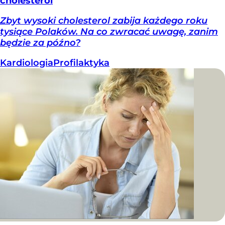
cholesterol
Zbyt wysoki cholesterol zabija każdego roku
tysiące Polaków. Na co zwracać uwagę, zanim
będzie za późno?
Kardiologia
Profilaktyka