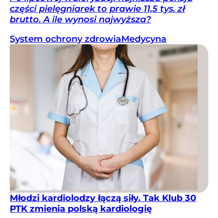
części pielęgniarek to prawie 11,5 tys. zł
brutto. A ile wynosi najwyższa?
System ochrony zdrowia
Medycyna
Młodzi kardiolodzy łączą siły. Tak Klub 30
PTK zmienia polską kardiologię