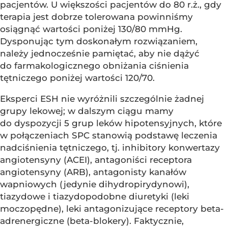
pacjentów. U większości pacjentów do 80 r.ż., gdy
terapia jest dobrze tolerowana powinniśmy
osiągnąć wartości poniżej 130/80 mmHg.
Dysponując tym doskonałym rozwiązaniem,
należy jednocześnie pamiętać, aby nie dążyć
do farmakologicznego obniżania ciśnienia
tętniczego poniżej wartości 120/70.
Eksperci ESH nie wyróżnili szczególnie żadnej
grupy lekowej; w dalszym ciągu mamy
do dyspozycji 5 grup leków hipotensyjnych, które
w połączeniach SPC stanowią podstawę leczenia
nadciśnienia tętniczego, tj. inhibitory konwertazy
angiotensyny (ACEI), antagoniści receptora
angiotensyny (ARB), antagonisty kanałów
wapniowych (jedynie dihydropirydynowi),
tiazydowe i tiazydopodobne diuretyki (leki
moczopędne), leki antagonizujące receptory beta-
adrenergiczne (beta-blokery). Faktycznie,