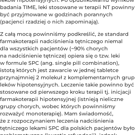
leków hipotensyjnych. Po opublikowaniu wyników
badania TIME, leki stosowane w terapii NT powinny
być przyjmowane w godzinach porannych
(pacjenci rzadziej o nich zapominają).
Z całą mocą powinniśmy podkreślić, że standard
farmakoterapii nadciśnienia tętniczego niemal
dla wszystkich pacjentów (~90% chorych
na nadciśnienie tętnicze) opiera się o tzw. leki
w formule SPC (ang. single pill combination),
istotą których jest zawarcie w jednej tabletce
przynajmniej 2 molekuł z komplementarnych grup
leków hipotensyjnych. Leczenie takie powinno być
stosowane od pierwszego kroku terapii tj. inicjacji
farmakoterapii hipotensyjnej (istnieją nieliczne
grupy chorych, wobec których powinniśmy
rozważyć monoterapię). Mam świadomość,
że z rozpoczynaniem leczenia nadciśnienia
tętniczego lekami SPC dla polskich pacjentów było