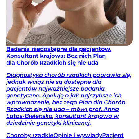
Badania niedostępne dla pacjentów.
Konsultant krajowa: Bez nich Plan
dla Chorób Rzadkich się nie uda
Diagnostyka chorób rzadkich poprawia się,
jednak wciąż nie są dostępne dla
pacjentów najważniejsze badania
genetyczne. Apeluję o jak najszybsze ich
wprowadzenie, bez tego Plan dla Chorób
Rzadkich się nie uda – mówi prof. Anna
Latos-Bieleńska, konsultant krajowa w
dziedzinie genetyki klinicznej.
Choroby rzadkie
Opinie i wywiady
Pacjent