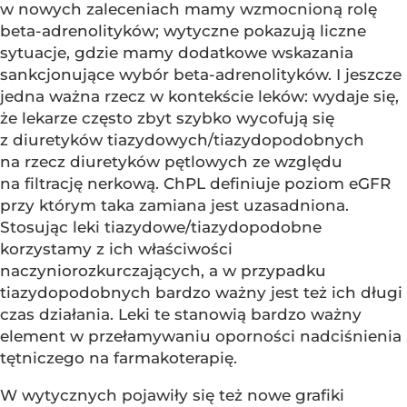
w nowych zaleceniach mamy wzmocnioną rolę
beta-adrenolityków; wytyczne pokazują liczne
sytuacje, gdzie mamy dodatkowe wskazania
sankcjonujące wybór beta-adrenolityków. I jeszcze
jedna ważna rzecz w kontekście leków: wydaje się,
że lekarze często zbyt szybko wycofują się
z diuretyków tiazydowych/tiazydopodobnych
na rzecz diuretyków pętlowych ze względu
na filtrację nerkową. ChPL definiuje poziom eGFR
przy którym taka zamiana jest uzasadniona.
Stosując leki tiazydowe/tiazydopodobne
korzystamy z ich właściwości
naczyniorozkurczających, a w przypadku
tiazydopodobnych bardzo ważny jest też ich długi
czas działania. Leki te stanowią bardzo ważny
element w przełamywaniu oporności nadciśnienia
tętniczego na farmakoterapię.
W wytycznych pojawiły się też nowe grafiki