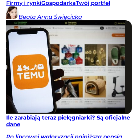
Firmy i rynki
Gospodarka
Twój portfel
Beata Anna
Święcicka
Ile zarabiają teraz pielęgniarki? Są oficjalne
dane
Po lipcowej waloryzacji najniższa pensja