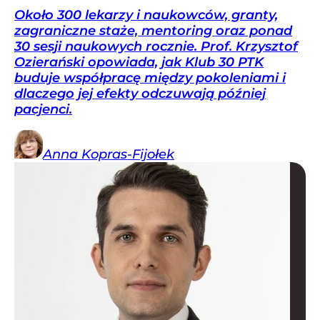
Około 300 lekarzy i naukowców, granty,
zagraniczne staże, mentoring oraz ponad
30 sesji naukowych rocznie. Prof. Krzysztof
Ozierański opowiada, jak Klub 30 PTK
buduje współpracę między pokoleniami i
dlaczego jej efekty odczuwają później
pacjenci.
Anna
Kopras-Fijołek