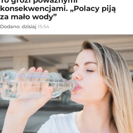
To grozi poważnymi
konsekwencjami. „Polacy piją
za mało wody”
Dodano:
dzisiaj
15:54