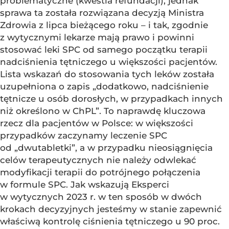
problematyczne (kwestia refundacji), jednak
sprawa ta została rozwiązana decyzją Ministra
Zdrowia z lipca bieżącego roku – i tak, zgodnie
z wytycznymi lekarze mają prawo i powinni
stosować leki SPC od samego początku terapii
nadciśnienia tętniczego u większości pacjentów.
Lista wskazań do stosowania tych leków została
uzupełniona o zapis „dodatkowo, nadciśnienie
tętnicze u osób dorosłych, w przypadkach innych
niż określono w ChPL”. To naprawdę kluczowa
rzecz dla pacjentów w Polsce: w większości
przypadków zaczynamy leczenie SPC
od „dwutabletki”, a w przypadku nieosiągnięcia
celów terapeutycznych nie należy odwlekać
modyfikacji terapii do potrójnego połączenia
w formule SPC. Jak wskazują Eksperci
w wytycznych 2023 r. w ten sposób w dwóch
krokach decyzyjnych jesteśmy w stanie zapewnić
właściwą kontrolę ciśnienia tętniczego u 90 proc.