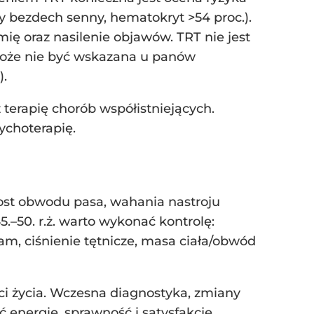
ny bezdech senny, hematokryt >54 proc.).
emię oraz nasilenie objawów. TRT nie jest
; może nie być wskazana u panów
).
 terapię chorób współistniejących.
ychoterapię.
yrost obwodu pasa, wahania nastroju
.–50. r.ż. warto wykonać kontrolę:
am, ciśnienie tętnicze, masa ciała/obwód
ci życia. Wczesna diagnostyka, zmiany
ć energię, sprawność i satysfakcję