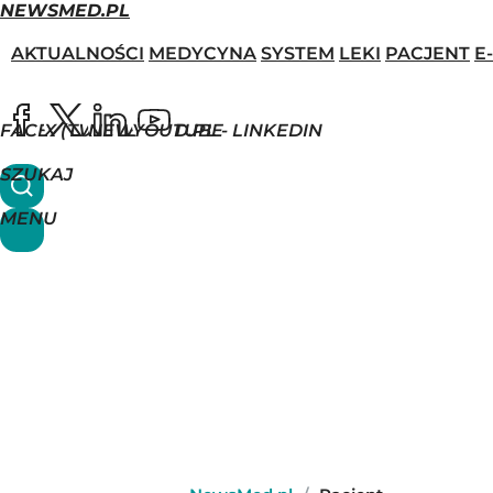
NEWSMED.PL
AKTUALNOŚCI
MEDYCYNA
SYSTEM
LEKI
PACJENT
E
FACEBOOK
X (TWITTER)
NEWSMED.PL - LINKEDIN
YOUTUBE
SZUKAJ
MENU