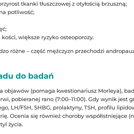
przyrost tkanki tłuszczowej z otyłością brzuszną;
na potliwość;
ęć;
 kości, większe ryzyko osteoporozy.
ardzo różne – część mężczyzn przechodzi andropau
adu do badań
a objawów (pomaga kwestionariusz Morleya), ba
wi, pobieranej rano (7:00–11:00). Gdy wynik jest g
o, LH/FSH, SHBG, prolaktyny, TSH, profilu lipido
ię. Ocenia się również choroby współistniejące (n
yl życia.