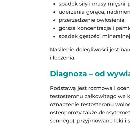
spadek siły i masy mięśni, 
uderzenia gorąca, nadmier
przerzedzenie owłosienia;
gorsza koncentracja i pami
spadek gęstości mineralnej
Nasilenie dolegliwości jest b
i leczenia.
Diagnoza – od wywi
Podstawą jest rozmowa i ocen
testosteronu całkowitego we kr
oznaczenie testosteronu wolneg
osteoporozy także densytometr
sennego), przyjmowane leki i st