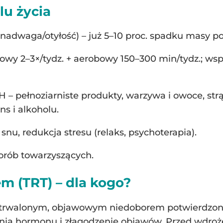
lu życia
t nadwaga/otyłość) – już 5–10 proc. spadku masy po
łowy 2–3×/tydz. + aerobowy 150–300 min/tydz.; wspa
 pełnoziarniste produkty, warzywa i owoce, strąc
ns i alkoholu.
 snu, redukcja stresu (relaks, psychoterapia).
horób towarzyszących.
em (TRT) – dla kogo?
 utrwalonym, objawowym niedoborem potwierdzon
żenia hormonu i złagodzenie objawów. Przed wdroż