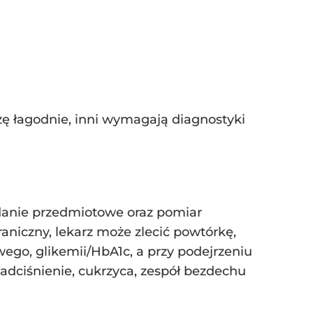
zę łagodnie, inni wymagają diagnostyki
danie przedmiotowe oraz pomiar
raniczny, lekarz może zlecić powtórkę,
wego, glikemii/HbA1c, a przy podejrzeniu
adciśnienie, cukrzyca, zespół bezdechu