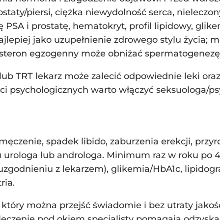
ostaty/piersi, ciężka niewydolność serca, nieleczo
ę PSA i prostatę, hematokryt, profil lipidowy, glik
 najlepiej jako uzupełnienie zdrowego stylu życia
osteron egzogenny może obniżać spermatogenezę
/lub TRT lekarz może zalecić odpowiednie leki oraz
ci psychologicznych warto włączyć seksuologa/ps
męczenie, spadek libido, zaburzenia erekcji, prz
u urologa lub androloga. Minimum raz w roku po 45
uzgodnieniu z lekarzem), glikemia/HbA1c, lipidogr
ria.
 który można przejść świadomie i bez utraty jakoś
e – leczenie pod okiem specjalisty pomagają odzyska