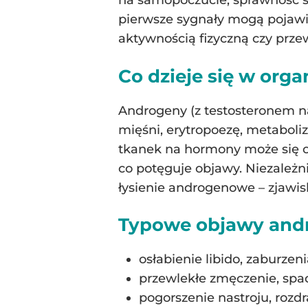
na samopoczucie, sprawność se
pierwsze sygnały mogą pojawia
aktywnością fizyczną czy prze
Co dzieje się w org
Androgeny (z testosteronem na 
mięśni, erytropoezę, metaboli
tkanek na hormony może się ob
co potęguje objawy. Niezależn
łysienie androgenowe – zjawi
Typowe objawy and
osłabienie libido, zaburzen
przewlekłe zmęczenie, spad
pogorszenie nastroju, rozd