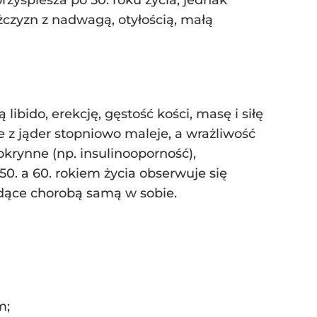
zyspiesza po 50. roku życia, jednak
żczyzn z nadwagą, otyłością, małą
ibido, erekcję, gęstość kości, masę i siłę
 z jąder stopniowo maleje, a wrażliwość
krynne (np. insulinooporność),
0. a 60. rokiem życia obserwuje się
dące chorobą samą w sobie.
m;