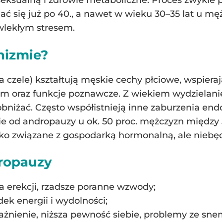
ksualną i zdrowie metaboliczne. Proces zwykle pr
ć się już po 40., a nawet w wieku 30–35 lat u mę
wlekłym stresem.
anizmie?
czele) kształtują męskie cechy płciowe, wspierają l
zm oraz funkcje poznawcze. Z wiekiem wydzielanie
niżać. Często współistnieją inne zaburzenia endo
ie od andropauzy u ok. 50 proc. mężczyzn między 5
sko związane z gospodarką hormonalną, ale niebę
ropauzy
ia erekcji, rzadsze poranne wzwody;
ek energii i wydolności;
rażnienie, niższa pewność siebie, problemy ze sne