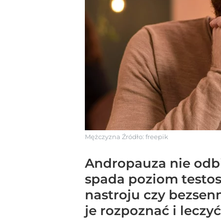
Mężczyzna
Źródło:
freepik
Andropauza nie odbi
spada poziom testos
nastroju czy bezsenn
je rozpoznać i leczyć