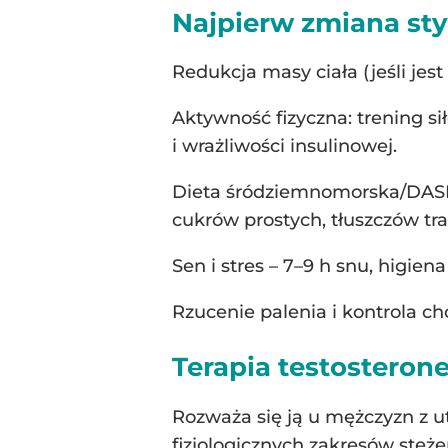
Najpierw zmiana sty
Redukcja masy ciała (jeśli jes
Aktywność fizyczna: trening si
i wrażliwości insulinowej.
Dieta śródziemnomorska/DASH –
cukrów prostych, tłuszczów tra
Sen i stres – 7–9 h snu, higiena
Rzucenie palenia i kontrola c
Terapia testosteron
Rozważa się ją u mężczyzn z
fizjologicznych zakresów stę