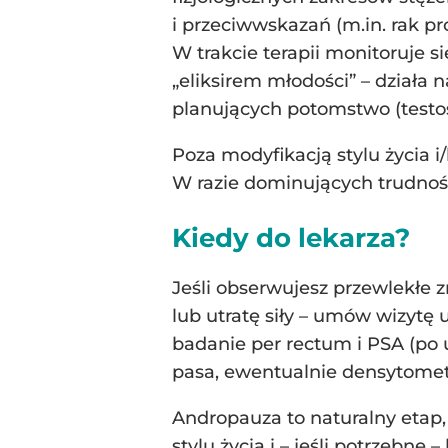
i przeciwwskazań (m.in. rak pr
W trakcie terapii monitoruje si
„eliksirem młodości” – działa
planujących potomstwo (test
Poza modyfikacją stylu życia i
W razie dominujących trudnoś
Kiedy do lekarza?
Jeśli obserwujesz przewlekłe z
lub utratę siły – umów wizytę 
badanie per rectum i PSA (po 
pasa, ewentualnie densytomet
Andropauza to naturalny etap,
stylu życia i – jeśli potrzebn