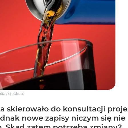
lia
/
stokkete
a skierowało do konsultacji proj
ednak nowe zapisy niczym się nie 
. Skąd zatem potrzeba zmiany?