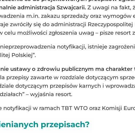
malnie administracja Szwajcarii.
Z uwagi na fakt, 
wadzenia m.in. zakazu sprzedaży oraz wymogów 
je zwróciły się do administracji Rzeczypospolitej
 celu możliwości zgłoszenia uwag – pisze resort 
ieprzeprowadzenia notyfikacji, istnieje zagrożeni
ej Polskiej”.
nie ustawy o zdrowiu publicznym ma charakter te
la przepisy zawarte w rozdziale dotyczącym sprz
ozdziale dotyczącym przepisów karnych i wprowad
iałach” – wyjaśnia resort.
 notyfikacji w ramach TBT WTO oraz Komisji Euro
enianych przepisach?