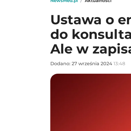
NewsMed.pl
/
Aktualności
Ustawa o e
do konsulta
Ale w zapis
Dodano:
27
września
2024
13:48