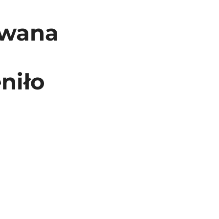
owana
niło