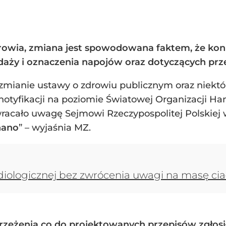
rowia, zmiana jest spowodowana faktem, że koni
daży i oznaczenia napojów oraz dotyczących prz
 o zmianie ustawy o zdrowiu publicznym oraz niekt
tyfikacji na poziomie Światowej Organizacji Han
racało uwagę Sejmowi Rzeczypospolitej Polskiej 
onano
” – wyjaśnia MZ.
diologicznej bez zwrócenia uwagi na masę ciał
rzeżenia co do projektowanych przepisów zgłosił