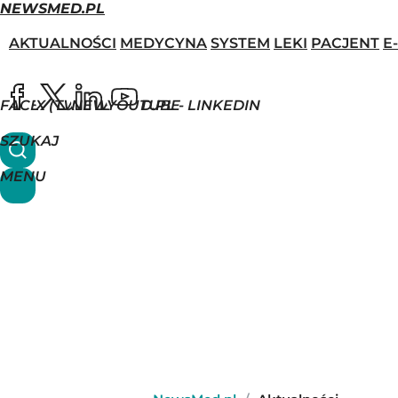
NEWSMED.PL
AKTUALNOŚCI
MEDYCYNA
SYSTEM
LEKI
PACJENT
E
FACEBOOK
X (TWITTER)
NEWSMED.PL - LINKEDIN
YOUTUBE
SZUKAJ
MENU