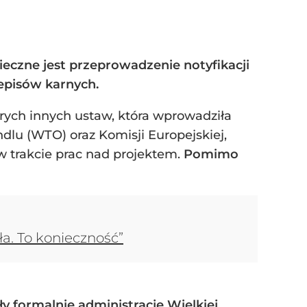
eczne jest przeprowadzenie notyfikacji
episów karnych.
órych innych ustaw, która wprowadziła
dlu (WTO) oraz Komisji Europejskiej,
w trakcie prac nad projektem.
Pomimo
a. To konieczność”
y formalnie administracje Wielkiej