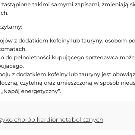
ą zastąpione takimi samymi zapisami, zmieniają si
ch.
czytamy:
ojów
z dodatkiem kofeiny lub tauryny: osobom poni
tomatach.
co do pełnoletności kupującego sprzedawca moż
pującego.
poju z dodatkiem kofeiny lub tauryny jest obowi
czną, czytelną oraz umieszczoną w sposób nieusuw
 „Napój energetyczny”.
zyko chorób kardiometabolicznych