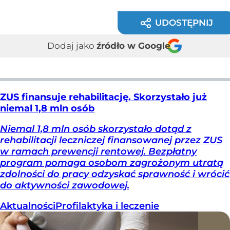
UDOSTĘPNIJ
Dodaj jako
źródło w Google
ZUS finansuje rehabilitację. Skorzystało już
niemal 1,8 mln osób
Niemal 1,8 mln osób skorzystało dotąd z
rehabilitacji leczniczej finansowanej przez ZUS
w ramach prewencji rentowej. Bezpłatny
program pomaga osobom zagrożonym utratą
zdolności do pracy odzyskać sprawność i wrócić
do aktywności zawodowej.
Aktualności
Profilaktyka i leczenie