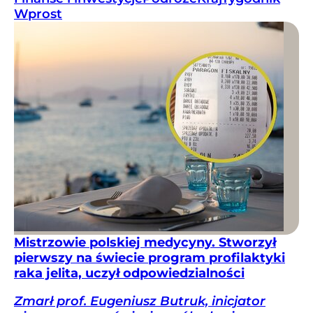
Wprost
Mistrzowie polskiej medycyny. Stworzył
pierwszy na świecie program profilaktyki
raka jelita, uczył odpowiedzialności
Zmarł prof. Eugeniusz Butruk, inicjator