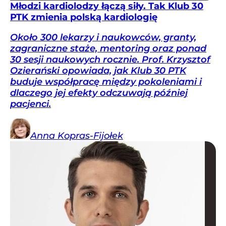
Młodzi kardiolodzy łączą siły. Tak Klub 30
PTK zmienia polską kardiologię
Około 300 lekarzy i naukowców, granty,
zagraniczne staże, mentoring oraz ponad
30 sesji naukowych rocznie. Prof. Krzysztof
Ozierański opowiada, jak Klub 30 PTK
buduje współpracę między pokoleniami i
dlaczego jej efekty odczuwają później
pacjenci.
Anna
Kopras-Fijołek