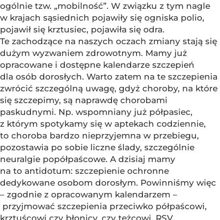
ogólnie tzw. „mobilność”. W związku z tym nagle
w krajach sąsiednich pojawiły się ogniska polio,
pojawił się krztusiec, pojawiła się odra.
Te zachodzące na naszych oczach zmiany stają się
dużym wyzwaniem zdrowotnym. Mamy już
opracowane i dostępne kalendarze szczepień
dla osób dorosłych. Warto zatem na te szczepienia
zwrócić szczególną uwagę, gdyż choroby, na które
się szczepimy, są naprawdę chorobami
paskudnymi. Np. wspomniany już półpasiec,
z którym spotykamy się w aptekach codziennie,
to choroba bardzo nieprzyjemna w przebiegu,
pozostawia po sobie liczne ślady, szczególnie
neuralgie popółpaścowe. A dzisiaj mamy
na to antidotum: szczepienie ochronne
dedykowane osobom dorosłym. Powinniśmy więc
– zgodnie z opracowanym kalendarzem –
przyjmować szczepienia przeciwko półpaścowi,
krztuścowi czy błonicy, czy tężcowi, RSV.