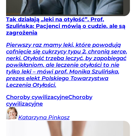
Tak działają „leki na otyłość”. Prof.
Szulińska: Pacjenci mówią o cudzie, ale są
zagrożenia
Pierwszy raz mamy leki, które powodują
cofnięcie się cukrzycy typu 2, chronią serce,
nerki. Otyłość trzeba leczyć, by zapobiegać
powikłaniom, ale leczenie otyłości to nie
tylko leki – mówi prof. Monika Szulińska,
prezes elekt Polskiego Towarzystwa
Leczenia Otyłości.
Choroby cywilizacyjne
Choroby
cywilizacyjne
Katarzyna
Pinkosz