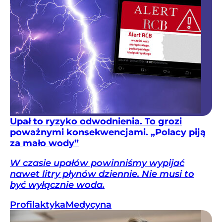
Upał to ryzyko odwodnienia. To grozi
poważnymi konsekwencjami. „Polacy piją
za mało wody”
W czasie upałów powinniśmy wypijać
nawet litry płynów dziennie. Nie musi to
być wyłącznie woda.
Profilaktyka
Medycyna