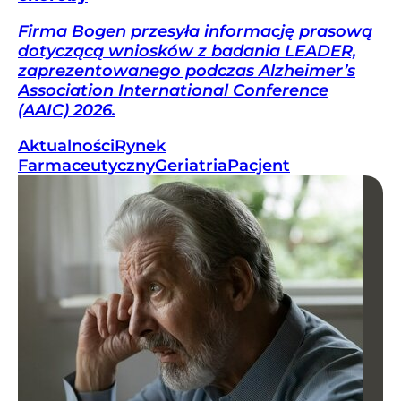
Firma Bogen przesyła informację prasową
dotyczącą wniosków z badania LEADER,
zaprezentowanego podczas Alzheimer’s
Association International Conference
(AAIC) 2026.
Aktualności
Rynek
Farmaceutyczny
Geriatria
Pacjent