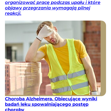
organizować pracę podczas upału i które
objawy przegrzania wymagają pilnej
reakcji.
Choroba Alzheimera. Obiecujące wyniki
badań leku spowalniającego postęp
choroby