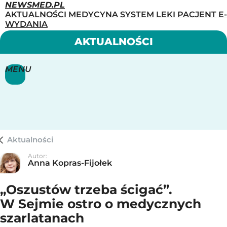
NEWSMED.PL
AKTUALNOŚCI
MEDYCYNA
SYSTEM
LEKI
PACJENT
E-
WYDANIA
AKTUALNOŚCI
MENU
Aktualności
Autor:
Anna Kopras-Fijołek
„Oszustów trzeba ścigać”.
W Sejmie ostro o medycznych
szarlatanach