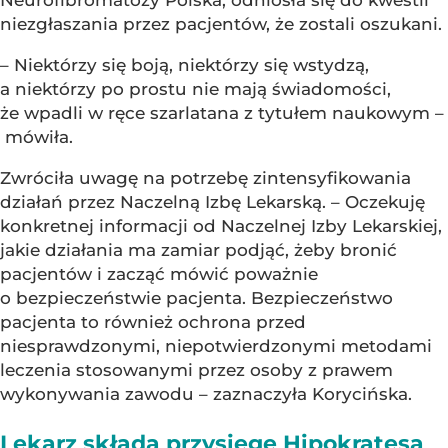
Neurofibromatozy Polska, odniosła się do kwestii
niezgłaszania przez pacjentów, że zostali oszukani.
– Niektórzy się boją, niektórzy się wstydzą,
a niektórzy po prostu nie mają świadomości,
że wpadli w ręce szarlatana z tytułem naukowym –
mówiła.
Zwróciła uwagę na potrzebę zintensyfikowania
działań przez Naczelną Izbę Lekarską. – Oczekuję
konkretnej informacji od Naczelnej Izby Lekarskiej,
jakie działania ma zamiar podjąć, żeby bronić
pacjentów i zacząć mówić poważnie
o bezpieczeństwie pacjenta. Bezpieczeństwo
pacjenta to również ochrona przed
niesprawdzonymi, niepotwierdzonymi metodami
leczenia stosowanymi przez osoby z prawem
wykonywania zawodu – zaznaczyła Korycińska.
Lekarz składa przysięgę Hipokratesa