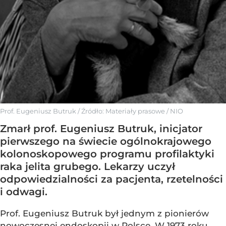
Prof. Eugeniusz Butruk
/ Źródło:
Materiały prasowe
/
NIO
Zmarł prof. Eugeniusz Butruk, inicjator
pierwszego na świecie ogólnokrajowego
kolonoskopowego programu profilaktyki
raka jelita grubego. Lekarzy uczył
odpowiedzialności za pacjenta, rzetelności
i odwagi.
Prof. Eugeniusz Butruk był jednym z pionierów
nowoczesnej endoskopii w Polsce. W 1973 roku