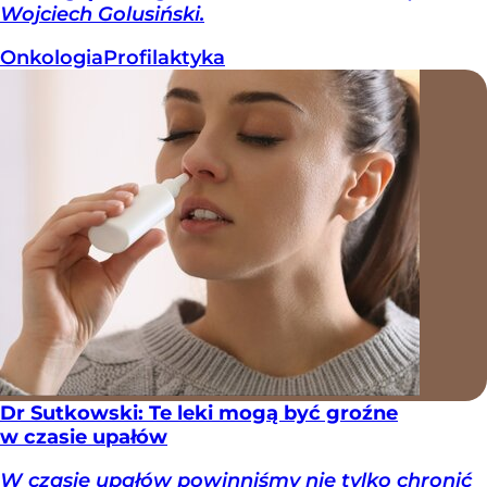
Wojciech Golusiński.
Onkologia
Profilaktyka
Dr Sutkowski: Te leki mogą być groźne
w czasie upałów
W czasie upałów powinniśmy nie tylko chronić