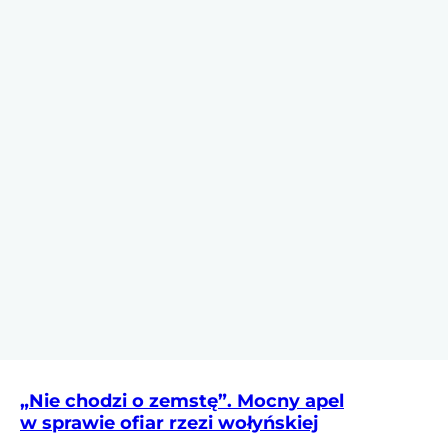
„Nie chodzi o zemstę”. Mocny apel
w sprawie ofiar rzezi wołyńskiej