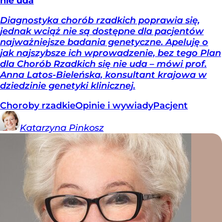
nie uda
Diagnostyka chorób rzadkich poprawia się,
jednak wciąż nie są dostępne dla pacjentów
najważniejsze badania genetyczne. Apeluję o
jak najszybsze ich wprowadzenie, bez tego Plan
dla Chorób Rzadkich się nie uda – mówi prof.
Anna Latos-Bieleńska, konsultant krajowa w
dziedzinie genetyki klinicznej.
Choroby rzadkie
Opinie i wywiady
Pacjent
Katarzyna
Pinkosz