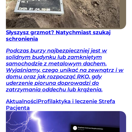
Słyszysz grzmot? Natychmiast szukaj
schronienia
Podczas burzy najbezpieczniej jest w
solidnym budynku lub zamkniętym
samochodzie z metalowym dachem.
Wyjaśniamy, czego unikać na zewnątrz i w
domu oraz jak rozpocząć RKO, gdy
uderzenie pioruna doprowadzi do
zatrzymania oddechu lub krążenia.
Aktualności
Profilaktyka i leczenie
Strefa
Pacjenta