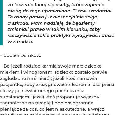
za leczenie biorą się osoby, które zupełnie
nie są do tego uprawnione. Ci tzw. szarlatani.
Te osoby prawo już niespecjalnie ściga,
a szkoda. Mam nadzieję, że będziemy
zmieniali prawo w takim kierunku, żeby
rzeczywiście takie praktyki wyłapywać i dusić
w zarodku.
– dodała Demkow.
– Bo jeżeli rodzice karmią swoje małe dziecko
mlekiem i winogronami (dziecko zostało prawie
zagłodzone na śmierć); jeżeli ktoś namawia
pacjentkę, żeby zrezygnowała z leczenia raka piersi
i leczy ją niewiadomego pochodzenia
substancjami; jeżeli ktoś proponuje wyjazdy
zagraniczne na terapię i pobiera ogromne
pieniądze za coś, co jest nieskuteczne, a wręcz