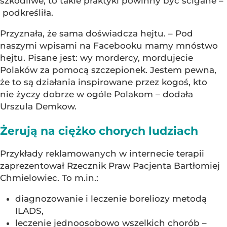
szkodliwe, to takie praktyki powinny być ścigane –
podkreśliła.
Przyznała, że sama doświadcza hejtu. – Pod
naszymi wpisami na Facebooku mamy mnóstwo
hejtu. Pisane jest: wy mordercy, mordujecie
Polaków za pomocą szczepionek. Jestem pewna,
że to są działania inspirowane przez kogoś, kto
nie życzy dobrze w ogóle Polakom – dodała
Urszula Demkow.
Żerują na ciężko chorych ludziach
Przykłady reklamowanych w internecie terapii
zaprezentował Rzecznik Praw Pacjenta Bartłomiej
Chmielowiec. To m.in.:
diagnozowanie i leczenie boreliozy metodą
ILADS,
leczenie jednoosobowo wszelkich chorób –