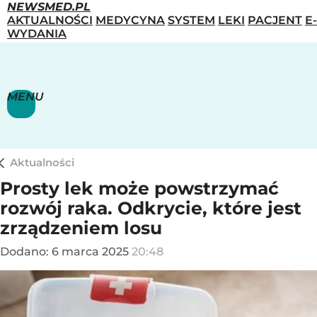
NEWSMED.PL
AKTUALNOŚCI
MEDYCYNA
SYSTEM
LEKI
PACJENT
E-
WYDANIA
MENU
Aktualności
Prosty lek może powstrzymać
rozwój raka. Odkrycie, które jest
zrządzeniem losu
Dodano:
6
marca
2025
20:48