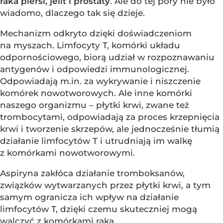
raka piersi, jelit i prostaty
. Ale do tej pory nie było
wiadomo, dlaczego tak się dzieje.
Mechanizm odkryto dzięki doświadczeniom
na myszach. Limfocyty T, komórki układu
odpornościowego, biorą udział w rozpoznawaniu
antygenów i odpowiedzi immunologicznej.
Odpowiadają m.in. za wykrywanie i niszczenie
komórek nowotworowych. Ale inne komórki
naszego organizmu – płytki krwi, zwane też
trombocytami, odpowiadają za proces krzepnięcia
krwi i tworzenie skrzepów, ale jednocześnie tłumią
działanie limfocytów T i utrudniają im walkę
z komórkami nowotworowymi.
Aspiryna zakłóca działanie tromboksanów,
związków wytwarzanych przez płytki krwi, a tym
samym ogranicza ich wpływ na działanie
limfocytów T, dzięki czemu skuteczniej mogą
walczyć z komórkami raka.