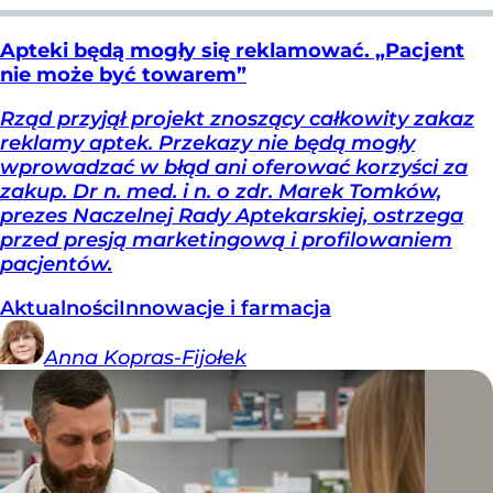
Apteki będą mogły się reklamować. „Pacjent
nie może być towarem”
Rząd przyjął projekt znoszący całkowity zakaz
reklamy aptek. Przekazy nie będą mogły
wprowadzać w błąd ani oferować korzyści za
zakup. Dr n. med. i n. o zdr. Marek Tomków,
prezes Naczelnej Rady Aptekarskiej, ostrzega
przed presją marketingową i profilowaniem
pacjentów.
Aktualności
Innowacje i farmacja
Anna
Kopras-Fijołek