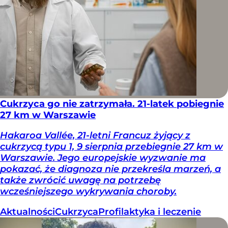
Cukrzyca go nie zatrzymała. 21-latek pobiegnie
27 km w Warszawie
Hakaroa Vallée, 21-letni Francuz żyjący z
cukrzycą typu 1, 9 sierpnia przebiegnie 27 km w
Warszawie. Jego europejskie wyzwanie ma
pokazać, że diagnoza nie przekreśla marzeń, a
także zwrócić uwagę na potrzebę
wcześniejszego wykrywania choroby.
Aktualności
Cukrzyca
Profilaktyka i leczenie