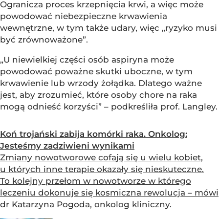
Ogranicza proces krzepnięcia krwi, a więc może
powodować niebezpieczne krwawienia
wewnętrzne, w tym także udary, więc „ryzyko musi
być zrównoważone”.
„U niewielkiej części osób aspiryna może
powodować poważne skutki uboczne, w tym
krwawienie lub wrzody żołądka. Dlatego ważne
jest, aby zrozumieć, które osoby chore na raka
mogą odnieść korzyści” – podkreśliła prof. Langley.
Koń trojański zabija komórki raka. Onkolog:
Jesteśmy zadziwieni wynikami
Zmiany nowotworowe cofają się u wielu kobiet,
u których inne terapie okazały się nieskuteczne.
To kolejny przełom w nowotworze w którego
leczeniu dokonuje się kosmiczna rewolucja – mówi
dr Katarzyna Pogoda, onkolog kliniczny.