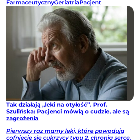
Farmaceutyczny
Geriatria
Pacjent
Tak działają „leki na otyłość”. Prof.
Szulińska: Pacjenci mówią o cudzie, ale są
zagrożenia
Pierwszy raz mamy leki, które powodują
cofnięcie się cukrzycy typu 2, chronią serce,