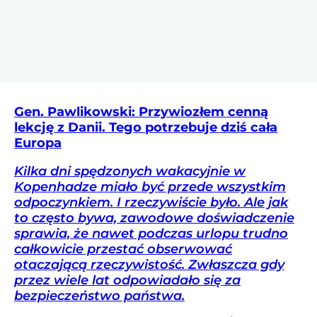
Gen. Pawlikowski: Przywiozłem cenną
lekcję z Danii. Tego potrzebuje dziś cała
Europa
Kilka dni spędzonych wakacyjnie w
Kopenhadze miało być przede wszystkim
odpoczynkiem. I rzeczywiście było. Ale jak
to często bywa, zawodowe doświadczenie
sprawia, że nawet podczas urlopu trudno
całkowicie przestać obserwować
otaczającą rzeczywistość. Zwłaszcza gdy
przez wiele lat odpowiadało się za
bezpieczeństwo państwa.