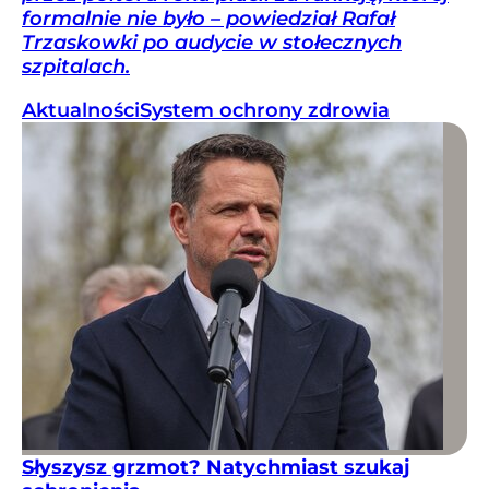
formalnie nie było – powiedział Rafał
Trzaskowki po audycie w stołecznych
szpitalach.
Aktualności
System ochrony zdrowia
Słyszysz grzmot? Natychmiast szukaj