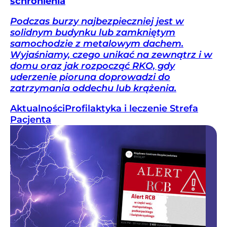
schronienia
Podczas burzy najbezpieczniej jest w
solidnym budynku lub zamkniętym
samochodzie z metalowym dachem.
Wyjaśniamy, czego unikać na zewnątrz i w
domu oraz jak rozpocząć RKO, gdy
uderzenie pioruna doprowadzi do
zatrzymania oddechu lub krążenia.
Aktualności
Profilaktyka i leczenie
Strefa
Pacjenta