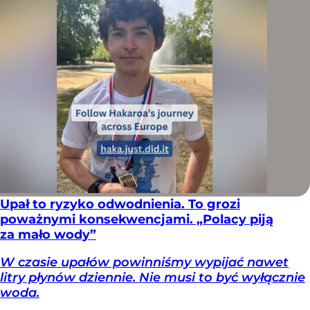
Upał to ryzyko odwodnienia. To grozi
poważnymi konsekwencjami. „Polacy piją
za mało wody”
W czasie upałów powinniśmy wypijać nawet
litry płynów dziennie. Nie musi to być wyłącznie
woda.