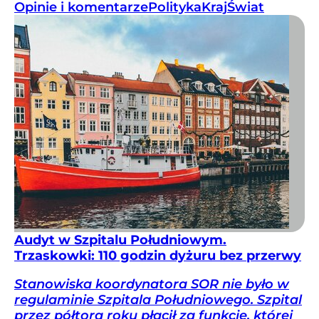
Opinie i komentarze
Polityka
Kraj
Świat
Audyt w Szpitalu Południowym.
Trzaskowki: 110 godzin dyżuru bez przerwy
Stanowiska koordynatora SOR nie było w
regulaminie Szpitala Południowego. Szpital
przez półtora roku płacił za funkcję, której