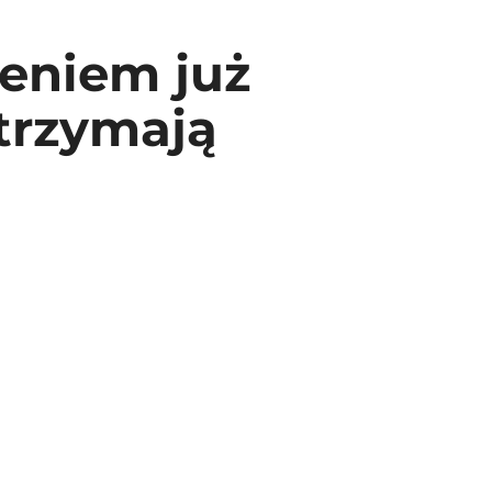
ieniem już
otrzymają