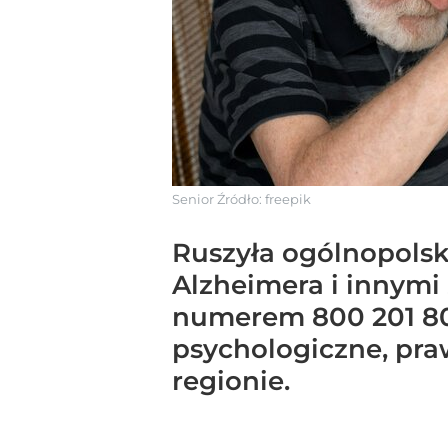
Senior
Źródło:
freepik
Ruszyła ogólnopolska
Alzheimera i innymi
numerem 800 201 801
psychologiczne, pr
regionie.