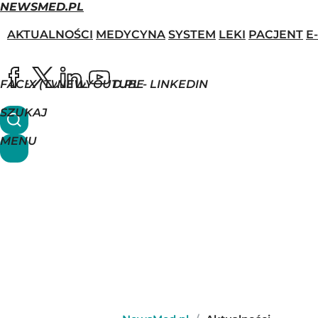
NEWSMED.PL
AKTUALNOŚCI
MEDYCYNA
SYSTEM
LEKI
PACJENT
E
FACEBOOK
X (TWITTER)
NEWSMED.PL - LINKEDIN
YOUTUBE
SZUKAJ
MENU