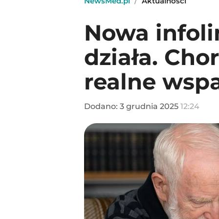
NewsMed.pl
/
Aktualności
Nowa infoli
działa. Cho
realne wspa
Dodano:
3
grudnia
2025
12:24