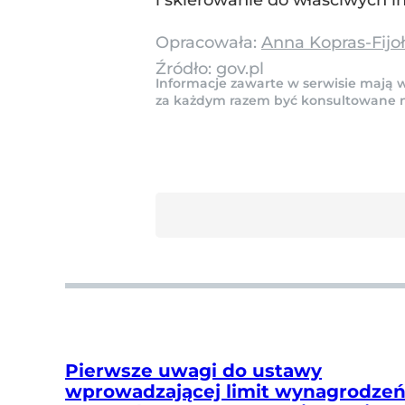
i skierowanie do właściwych ins
Opracowała:
Anna Kopras-Fijo
Źródło:
gov.pl
Informacje zawarte w serwisie mają w
za każdym razem być konsultowane na 
Pierwsze uwagi do ustawy
wprowadzającej limit wynagrodze