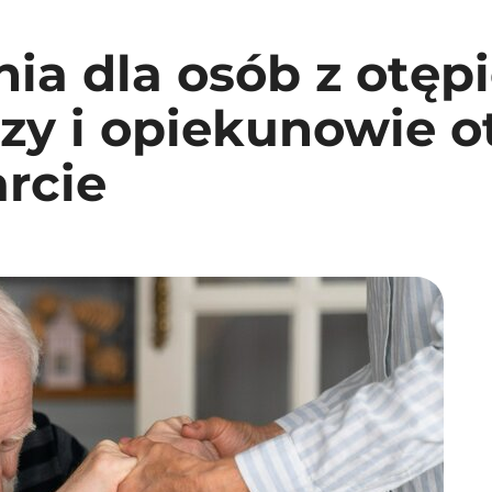
nia dla osób z otęp
rzy i opiekunowie 
rcie