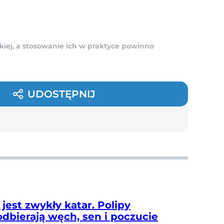
kiej, a stosowanie ich w praktyce powinno
UDOSTĘPNIJ
 jest zwykły katar. Polipy
odbierają węch, sen i poczucie