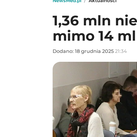
NewsMed.pl
/
Aktualności
1,36 mln ni
mimo 14 m
Dodano:
18
grudnia
2025
21:34