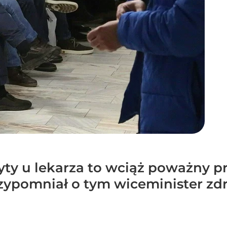
ty u lekarza to wciąż poważny p
zypomniał o tym wiceminister zd