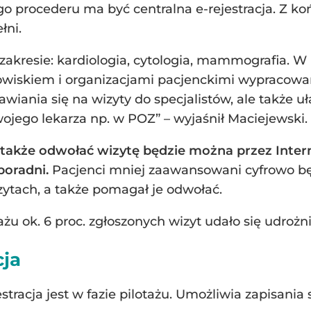
 procederu ma być centralna e-rejestracja. Z końc
łni.
w zakresie: kardiologia, cytologia, mammografia. W
wiskiem i organizacjami pacjenckimi wypracowan
wiania się na wizyty do specjalistów, ale także u
ojego lekarza np. w POZ” – wyjaśnił Maciejewski.
a także odwołać wizytę będzie można przez Inter
poradni.
Pacjenci mniej zaawansowani cyfrowo bę
zytach, a także pomagał je odwołać.
żu ok. 6 proc. zgłoszonych wizyt udało się udrożn
cja
stracja jest w fazie pilotażu. Umożliwia zapisania 