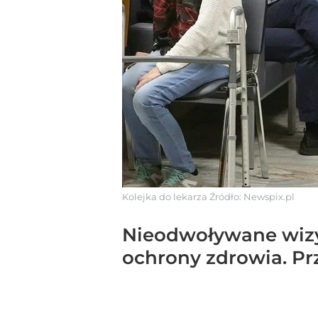
Kolejka do lekarza
Źródło:
Newspix.pl
Nieodwoływane wizy
ochrony zdrowia. Pr