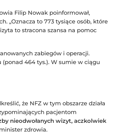
owia Filip Nowak poinformował,
ch. „Oznacza to 773 tysiące osób, które
 wizyta to stracona szansa na pomoc
lanowanych zabiegów i operacji.
u (ponad 464 tys.). W sumie w ciągu
kreślić, że NFZ w tym obszarze działa
rzypominających pacjentom
czby nieodwołanych wizyt, aczkolwiek
minister zdrowia.