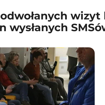
eodwołanych wizyt 
ln wysłanych SMSó