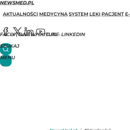
NEWSMED.PL
AKTUALNOŚCI
MEDYCYNA
SYSTEM
LEKI
PACJENT
E
FACEBOOK
X (TWITTER)
NEWSMED.PL - LINKEDIN
YOUTUBE
SZUKAJ
MENU