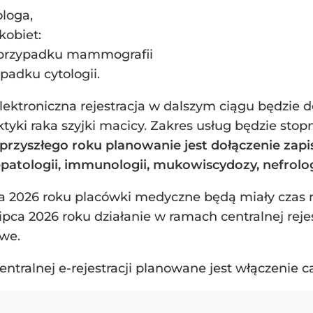
ologa,
kobiet:
w przypadku mammografii
padku cytologii.
elektroniczna rejestracja w dalszym ciągu będzie d
ilaktyki raka szyjki macicy. Zakres usług będzie s
przyszłego roku planowanie jest dołączenie zap
patologii, immunologii, mukowiscydozy, nefrologi
a 2026 roku placówki medyczne będą miały czas n
1 lipca 2026 roku działanie w ramach centralnej re
we.
ntralnej e-rejestracji planowane jest włączenie 