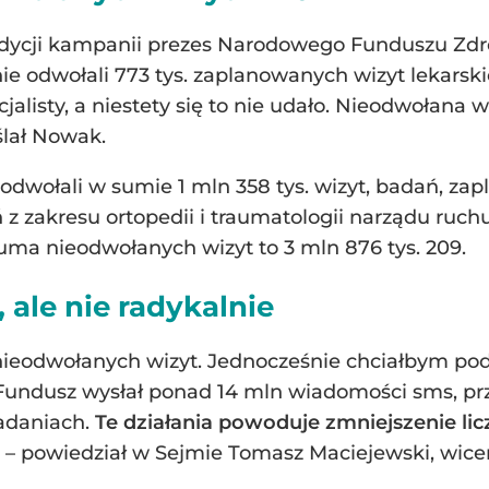
 edycji kampanii prezes Narodowego Funduszu Zdr
nie odwołali 773 tys. zaplanowanych wizyt lekarski
jalisty, a niestety się to nie udało. Nieodwołana
ślał Nowak.
odwołali w sumie 1 mln 358 tys. wizyt, badań, zap
 z zakresu ortopedii i traumatologii narządu ruch
suma nieodwołanych wizyt to 3 mln 876 tys. 209.
, ale nie radykalnie
i nieodwołanych wizyt. Jednocześnie chciałbym pod
 Fundusz wysłał ponad 14 mln wiadomości sms, p
adaniach.
Te działania powoduje zmniejszenie li
” – powiedział w Sejmie Tomasz Maciejewski, wice