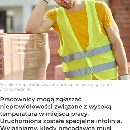
Wszelkie nieprawidłowości w czasie upału należy zgłaszać
/
Źródło:
magnific
Pracownicy mogą zgłaszać
nieprawidłowości związane z wysoką
temperaturą w miejscu pracy.
Uruchomiona została specjalna infolinia.
Wyjaśniamy, kiedy pracodawca musi