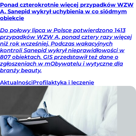
Ponad czterokrotnie więcej przypadków WZW
A. Sanepid wykrył uchybienia w co siódmym
obiekcie
Do połowy lipca w Polsce potwierdzono 1413
przypadków WZW A, ponad cztery razy więcej
niż rok wcześniej. Podczas wakacyjnych
kontroli Sanepid wykrył nieprawidłowości w
807 obiektach. GIS przedstawił też dane o
zgłoszeniach w mObywatelu i wytyczne dla
branży beauty.
Aktualności
Profilaktyka i leczenie