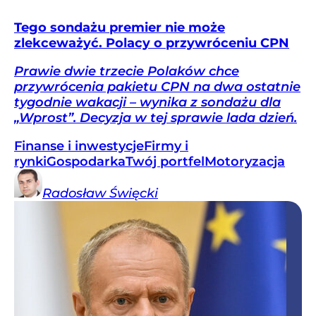
Tego sondażu premier nie może
zlekceważyć. Polacy o przywróceniu CPN
Prawie dwie trzecie Polaków chce
przywrócenia pakietu CPN na dwa ostatnie
tygodnie wakacji – wynika z sondażu dla
„Wprost”. Decyzja w tej sprawie lada dzień.
Finanse i inwestycje
Firmy i
rynki
Gospodarka
Twój portfel
Motoryzacja
Radosław
Święcki