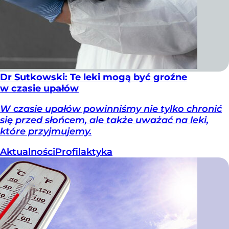
Dr Sutkowski: Te leki mogą być groźne
w czasie upałów
W czasie upałów powinniśmy nie tylko chronić
się przed słońcem, ale także uważać na leki,
które przyjmujemy.
Aktualności
Profilaktyka