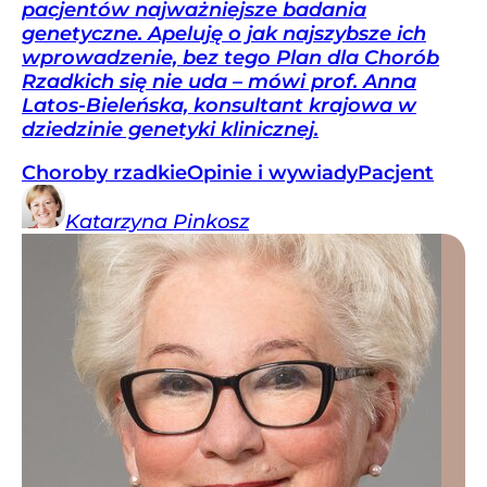
pacjentów najważniejsze badania
genetyczne. Apeluję o jak najszybsze ich
wprowadzenie, bez tego Plan dla Chorób
Rzadkich się nie uda – mówi prof. Anna
Latos-Bieleńska, konsultant krajowa w
dziedzinie genetyki klinicznej.
Choroby rzadkie
Opinie i wywiady
Pacjent
Katarzyna
Pinkosz