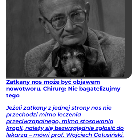
Zatkany nos może być objawem
nowotworu. Chirurg: Nie bagatelizujmy
tego
Jeżeli zatkany z jednej strony nos nie
przechodzi mimo leczenia
przeciwzapalnego, mimo stosowania
kropli, należy się bezwzględnie zgłosić do
lekarza – mówi prof. Wojciech Golusiński.