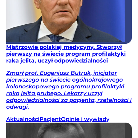
Mistrzowie polskiej medycyny. Stworzył
pierwszy na świecie program profilaktyki
raka jelita, uczył odpowiedzialności
Zmarł prof. Eugeniusz Butruk, inicjator
pierwszego na świecie ogólnokrajowego
kolonoskopowego programu profilaktyki
raka jelita grubego. Lekarzy uczył
odpowiedzialności za pacjenta, rzetelności i
odwagi.
Aktualności
Pacjent
Opinie i wywiady