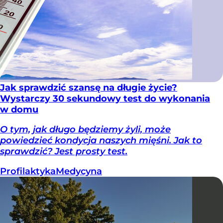
Jak sprawdzić szansę na długie życie?
Wystarczy 30 sekundowy test do wykonania
w domu
O tym, jak długo będziemy żyli, może
powiedzieć kondycja naszych mięśni. Jak to
sprawdzić? Jest prosty test.
Profilaktyka
Medycyna