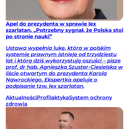
Apel do prezydenta w sprawie lex
szarlatan. „Potrzebny sygnał, że Polska stoi
po stronie nauki”
Ustawa wypełnia lukę, która w polskim
systemie prawnym istnieje od trzydziestu
lat i którą dziś wykorzystują oszuści – pisze
prof. dr hab. Agnieszka Szuster-Ciesielska w
liście otwartym do prezydenta Karola
Nawrockiego. Ekspertka apeluje o
podpisanie tzw. lex szarlatan.
Aktualności
Profilaktyka
System ochrony
zdrowia