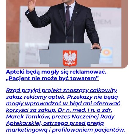
Apteki będą mogły się reklamować.
„Pacjent nie może być towarem”
Rząd przyjął projekt znoszący całkowity
zakaz reklamy aptek. Przekazy nie będą
mogły wprowadzać w błąd ani oferować
korzyści za zakup. Dr n. med. i n. o zdr.
Marek Tomków, prezes Naczelnej Rady
Aptekarskiej, ostrzega przed presją
marketingową i profilowaniem pacjentów.