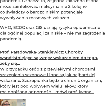
pandemii. Oznacza to, że jedna zakażona osoba
może zainfekować maksymalnie 2 kolejne,
co świadczy o bardzo niskim potencjale
wywoływania masowych zakażeń.
WHO, ECDC oraz GIS uznają ryzyko epidemiczne
dla ogólnej populacji za niskie – nie ma zagrożenia
pandemią.
Prof. Paradowska-Stankiewicz: Choroby
współistniejące są wręcz wskazaniem do tego,
żeby się...
W przypadku osób z przewlekłymi chorobami
szczepienia sezonowe i inne są jak najbardziej
wskazane. Szczepionka będzie chronić organizm,
który jest pod wpływem wielu leków, który
ma obniżoną odporność – mówi prof. Iwona...