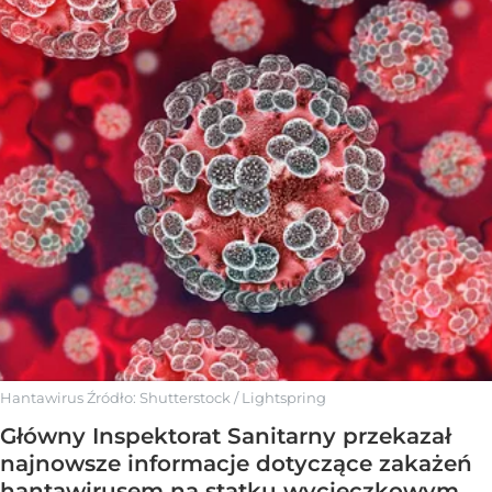
Hantawirus
Źródło:
Shutterstock
/
Lightspring
Główny Inspektorat Sanitarny przekazał
najnowsze informacje dotyczące zakażeń
hantawirusem na statku wycieczkowym.