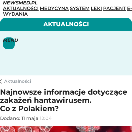
NEWSMED.PL
AKTUALNOŚCI
MEDYCYNA
SYSTEM
LEKI
PACJENT
E-
WYDANIA
AKTUALNOŚCI
MENU
Aktualności
Najnowsze informacje dotyczące
zakażeń hantawirusem.
Co z Polakiem?
Dodano:
11
maja
12:04