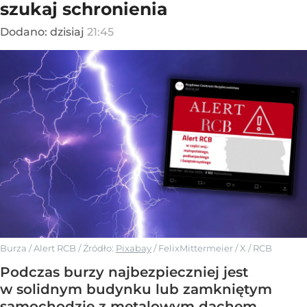
szukaj schronienia
Dodano:
dzisiaj
21:45
Burza / Alert RCB
/ Źródło:
Pixabay
/
FelixMittermeier / X / RCB
Podczas burzy najbezpieczniej jest
w solidnym budynku lub zamkniętym
samochodzie z metalowym dachem.