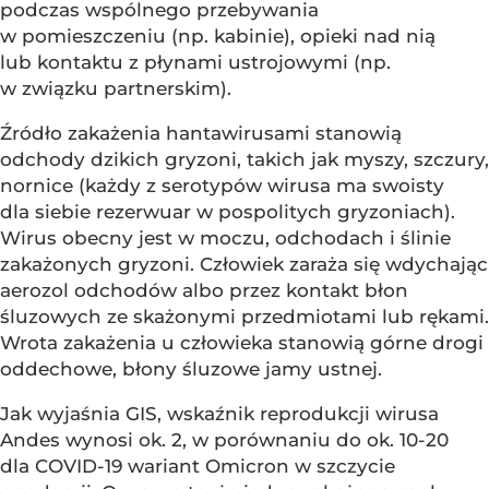
podczas wspólnego przebywania
w pomieszczeniu (np. kabinie), opieki nad nią
lub kontaktu z płynami ustrojowymi (np.
w związku partnerskim).
Źródło zakażenia hantawirusami stanowią
odchody dzikich gryzoni, takich jak myszy, szczury,
nornice (każdy z serotypów wirusa ma swoisty
dla siebie rezerwuar w pospolitych gryzoniach).
Wirus obecny jest w moczu, odchodach i ślinie
zakażonych gryzoni. Człowiek zaraża się wdychając
aerozol odchodów albo przez kontakt błon
śluzowych ze skażonymi przedmiotami lub rękami.
Wrota zakażenia u człowieka stanowią górne drogi
oddechowe, błony śluzowe jamy ustnej.
Jak wyjaśnia GIS, wskaźnik reprodukcji wirusa
Andes wynosi ok. 2, w porównaniu do ok. 10-20
dla COVID-19 wariant Omicron w szczycie