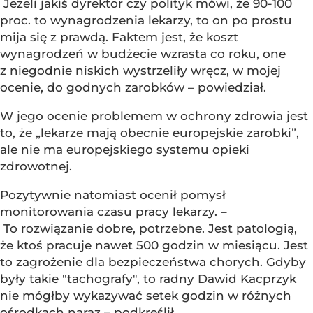
Jeżeli jakiś dyrektor czy polityk mówi, że 90-100
proc. to wynagrodzenia lekarzy, to on po prostu
mija się z prawdą. Faktem jest, że koszt
wynagrodzeń w budżecie wzrasta co roku, one
z niegodnie niskich wystrzeliły wręcz, w mojej
ocenie, do godnych zarobków – powiedział.
W jego ocenie problemem w ochrony zdrowia jest
to, że „lekarze mają obecnie europejskie zarobki”,
ale nie ma europejskiego systemu opieki
zdrowotnej.
Pozytywnie natomiast ocenił pomysł
monitorowania czasu pracy lekarzy. –
To rozwiązanie dobre, potrzebne. Jest patologią,
że ktoś pracuje nawet 500 godzin w miesiącu. Jest
to zagrożenie dla bezpieczeństwa chorych. Gdyby
były takie "tachografy", to radny Dawid Kacprzyk
nie mógłby wykazywać setek godzin w różnych
ośrodkach naraz – podkreślił.