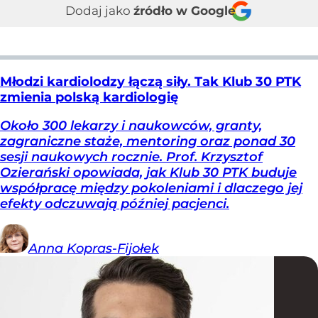
Dodaj jako
źródło w Google
Młodzi kardiolodzy łączą siły. Tak Klub 30 PTK
zmienia polską kardiologię
Około 300 lekarzy i naukowców, granty,
zagraniczne staże, mentoring oraz ponad 30
sesji naukowych rocznie. Prof. Krzysztof
Ozierański opowiada, jak Klub 30 PTK buduje
współpracę między pokoleniami i dlaczego jej
efekty odczuwają później pacjenci.
Anna
Kopras-Fijołek