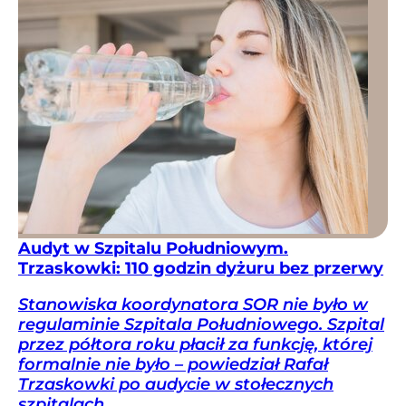
Audyt w Szpitalu Południowym.
Trzaskowki: 110 godzin dyżuru bez przerwy
Stanowiska koordynatora SOR nie było w
regulaminie Szpitala Południowego. Szpital
przez półtora roku płacił za funkcję, której
formalnie nie było – powiedział Rafał
Trzaskowki po audycie w stołecznych
szpitalach.