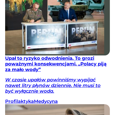
Upał to ryzyko odwodnienia. To grozi
poważnymi konsekwencjami. „Polacy piją
za mało wody”
W czasie upałów powinniśmy wypijać
nawet litry płynów dziennie. Nie musi to
być wyłącznie woda.
Profilaktyka
Medycyna