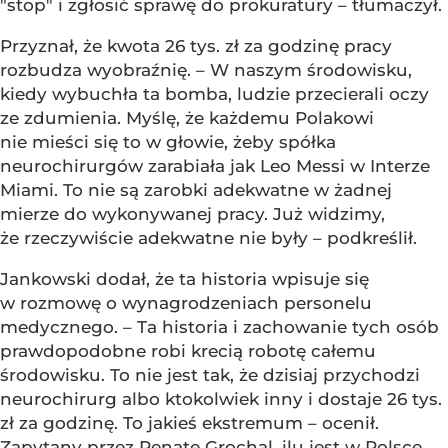
"stop" i zgłosić sprawę do prokuratury – tłumaczył.
Przyznał, że kwota 26 tys. zł za godzinę pracy
rozbudza wyobraźnię. – W naszym środowisku,
kiedy wybuchła ta bomba, ludzie przecierali oczy
ze zdumienia. Myślę, że każdemu Polakowi
nie mieści się to w głowie, żeby spółka
neurochirurgów zarabiała jak Leo Messi w Interze
Miami. To nie są zarobki adekwatne w żadnej
mierze do wykonywanej pracy. Już widzimy,
że rzeczywiście adekwatne nie były – podkreślił.
Jankowski dodał, że ta historia wpisuje się
w rozmowę o wynagrodzeniach personelu
medycznego. – Ta historia i zachowanie tych osób
prawdopodobne robi krecią robotę całemu
środowisku. To nie jest tak, że dzisiaj przychodzi
neurochirurg albo ktokolwiek inny i dostaje 26 tys.
zł za godzinę. To jakieś ekstremum – ocenił.
Zapytany przez Renatę Grochal, ilu jest w Polsce