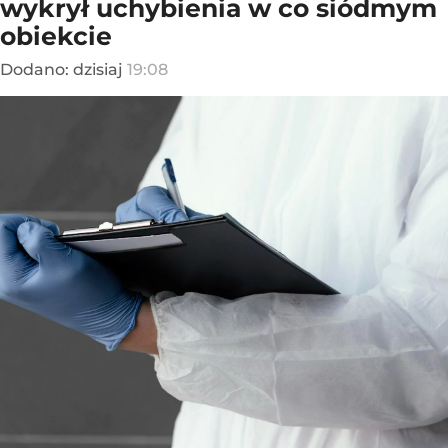
wykrył uchybienia w co siódmym
obiekcie
Dodano:
dzisiaj
19:08