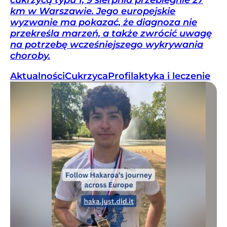
cukrzycą typu 1, 9 sierpnia przebiegnie 27
km w Warszawie. Jego europejskie
wyzwanie ma pokazać, że diagnoza nie
przekreśla marzeń, a także zwrócić uwagę
na potrzebę wcześniejszego wykrywania
choroby.
Aktualności
Cukrzyca
Profilaktyka i leczenie