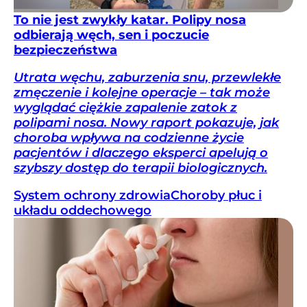
To nie jest zwykły katar. Polipy nosa
odbierają węch, sen i poczucie
bezpieczeństwa
Utrata węchu, zaburzenia snu, przewlekłe
zmęczenie i kolejne operacje – tak może
wyglądać ciężkie zapalenie zatok z
polipami nosa. Nowy raport pokazuje, jak
choroba wpływa na codzienne życie
pacjentów i dlaczego eksperci apelują o
szybszy dostęp do terapii biologicznych.
System ochrony zdrowia
Choroby płuc i
układu oddechowego