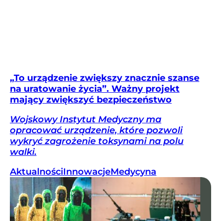
„To urządzenie zwiększy znacznie szanse
na uratowanie życia”. Ważny projekt
mający zwiększyć bezpieczeństwo
Wojskowy Instytut Medyczny ma
opracować urządzenie, które pozwoli
wykryć zagrożenie toksynami na polu
walki.
Aktualności
Innowacje
Medycyna