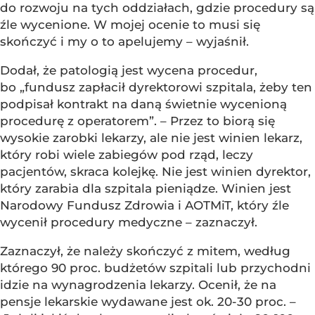
do rozwoju na tych oddziałach, gdzie procedury są
źle wycenione. W mojej ocenie to musi się
skończyć i my o to apelujemy – wyjaśnił.
Dodał, że patologią jest wycena procedur,
bo „fundusz zapłacił dyrektorowi szpitala, żeby ten
podpisał kontrakt na daną świetnie wycenioną
procedurę z operatorem”. – Przez to biorą się
wysokie zarobki lekarzy, ale nie jest winien lekarz,
który robi wiele zabiegów pod rząd, leczy
pacjentów, skraca kolejkę. Nie jest winien dyrektor,
który zarabia dla szpitala pieniądze. Winien jest
Narodowy Fundusz Zdrowia i AOTMiT, który źle
wycenił procedury medyczne – zaznaczył.
Zaznaczył, że należy skończyć z mitem, według
którego 90 proc. budżetów szpitali lub przychodni
idzie na wynagrodzenia lekarzy. Ocenił, że na
pensje lekarskie wydawane jest ok. 20-30 proc. –