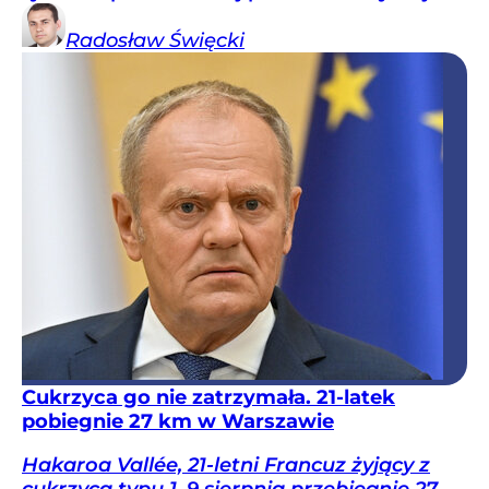
Radosław
Święcki
Cukrzyca go nie zatrzymała. 21-latek
pobiegnie 27 km w Warszawie
Hakaroa Vallée, 21-letni Francuz żyjący z