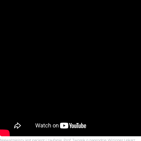
Najważniejszy jest pacjent i zaufanie. Prof. Tworek o nagrodzie Wizjoner Lekarz