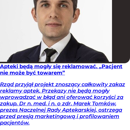
Apteki będą mogły się reklamować. „Pacjent
nie może być towarem”
Rząd przyjął projekt znoszący całkowity zakaz
reklamy aptek. Przekazy nie będą mogły
wprowadzać w błąd ani oferować korzyści za
zakup. Dr n. med. i n. o zdr. Marek Tomków,
prezes Naczelnej Rady Aptekarskiej, ostrzega
przed presją marketingową i profilowaniem
pacjentów.