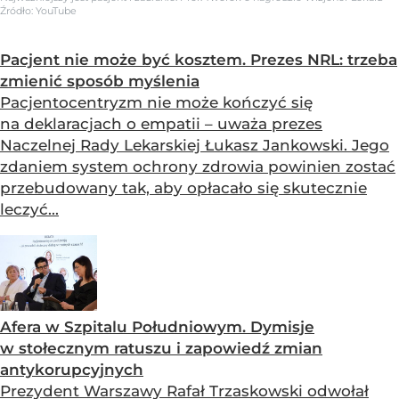
Źródło:
YouTube
Pacjent nie może być kosztem. Prezes NRL: trzeba
zmienić sposób myślenia
Pacjentocentryzm nie może kończyć się
na deklaracjach o empatii – uważa prezes
Naczelnej Rady Lekarskiej Łukasz Jankowski. Jego
zdaniem system ochrony zdrowia powinien zostać
przebudowany tak, aby opłacało się skutecznie
leczyć...
Afera w Szpitalu Południowym. Dymisje
w stołecznym ratuszu i zapowiedź zmian
antykorupcyjnych
Prezydent Warszawy Rafał Trzaskowski odwołał