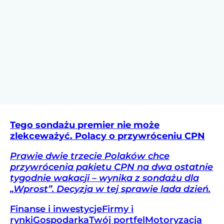
Tego sondażu premier nie może
zlekceważyć. Polacy o przywróceniu CPN
Prawie dwie trzecie Polaków chce
przywrócenia pakietu CPN na dwa ostatnie
tygodnie wakacji – wynika z sondażu dla
„Wprost”. Decyzja w tej sprawie lada dzień.
Finanse i inwestycje
Firmy i
rynki
Gospodarka
Twój portfel
Motoryzacja