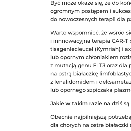
Być może okaże się, że do końc
ogromnym postępem i sukcesem
do nowoczesnych terapii dla 
Warto wspomnieć, że wśród sie
i innnowacyjna terapia CAR-T
tisagenlecleucel (Kymriah) i 
lub opornym chłoniakiem rozl
z mutacją genu FLT3 oraz dla
na ostrą białaczkę limfoblas
z lenalidomidem i deksameta
lub opornego szpiczaka plaz
Jakie w takim razie na dziś są
Obecnie najpilniejszą potrzeb
dla chorych na ostre białaczki