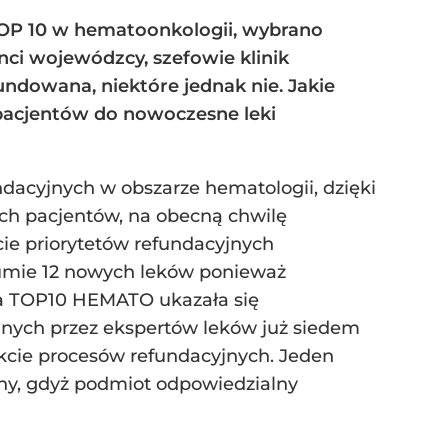
e TOP 10 w hematoonkologii, wybrano
anci wojewódzcy, szefowie klinik
undowana, niektóre jednak nie. Jakie
p pacjentów do nowoczesne leki
ndacyjnych w obszarze hematologii, dzięki
ich pacjentów, na obecną chwilę
cie priorytetów refundacyjnych
 sumie 12 nowych leków ponieważ
sta TOP10 HEMATO ukazała się
zanych przez ekspertów leków już siedem
rakcie procesów refundacyjnych. Jeden
ny, gdyż podmiot odpowiedzialny