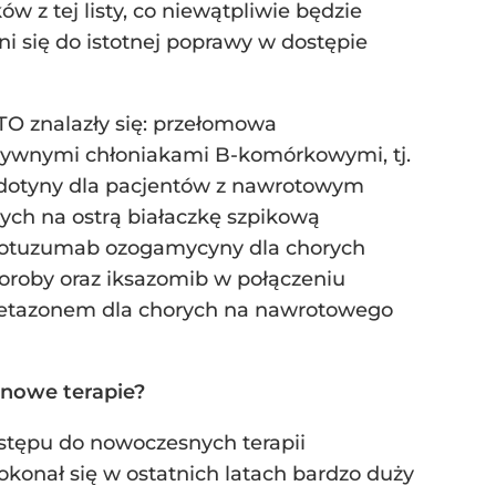
w z tej listy, co niewątpliwie będzie
 się do istotnej poprawy w dostępie
TO znalazły się: przełomowa
sywnymi chłoniakami B-komórkowymi, tj.
wedotyny dla pacjentów z nawrotowym
ch na ostrą białaczkę szpikową
inotuzumab ozogamycyny dla chorych
oroby oraz iksazomib w połączeniu
metazonem dla chorych na nawrotowego
o nowe terapie?
ostępu do nowoczesnych terapii
dokonał się w ostatnich latach bardzo duży