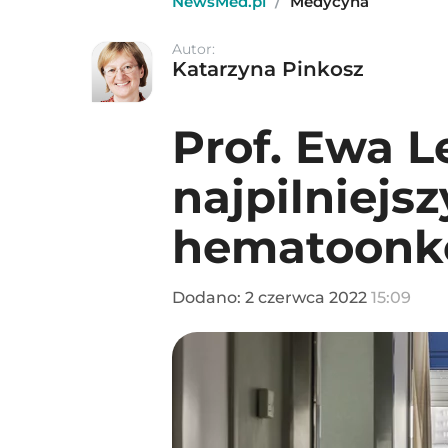
NewsMed.pl
/
Medycyna
Autor:
Katarzyna Pinkosz
Prof. Ewa L
najpilniejs
hematoonk
Dodano:
2
czerwca
2022
15:09