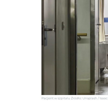
Pacjent w szpitalu
Źródło:
Unsplash
/
Isaa