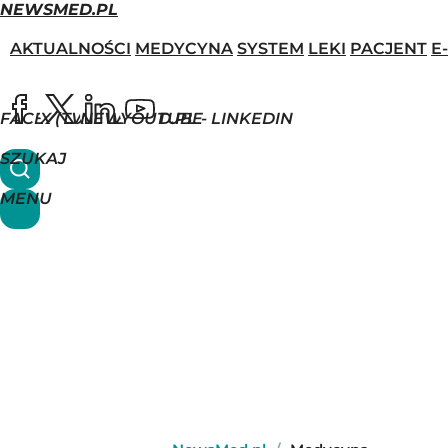
NEWSMED.PL
AKTUALNOŚCI
MEDYCYNA
SYSTEM
LEKI
PACJENT
E
FACEBOOK
X (TWITTER)
NEWSMED.PL - LINKEDIN
YOUTUBE
SZUKAJ
MENU