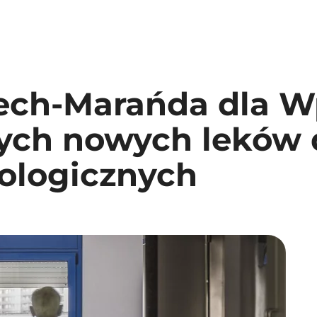
ech-Marańda dla Wp
zych nowych leków 
ologicznych