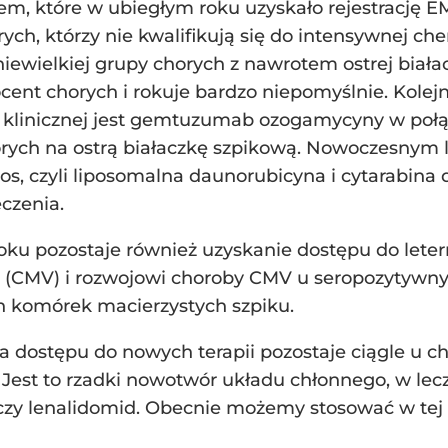
, które w ubiegłym roku uzyskało rejestrację EM
orych, którzy nie kwalifikują się do intensywnej 
niewielkiej grupy chorych z nawrotem ostrej biała
cent chorych i rokuje bardzo niepomyślnie. Kolejny
i klinicznej jest gemtuzumab ozogamycyny w poł
horych na ostrą białaczkę szpikową. Nowoczesnym 
eos, czyli liposomalna daunorubicyna i cytarabina
eczenia.
ku pozostaje również uzyskanie dostępu do lete
a (CMV) i rozwojowi choroby CMV u seropozytywn
h komórek macierzystych szpiku.
 dostępu do nowych terapii pozostaje ciągle u 
 Jest to rzadki nowotwór układu chłonnego, w lec
b czy lenalidomid. Obecnie możemy stosować w te