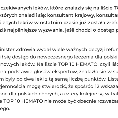
 oczekiwanych leków, które znalazły się na liści
tórych znaleźli się: konsultant krajowy, konsult
z tych leków w ostatnim czasie już została zref
ziś najpilniejsze wyzwania, jeśli chodzi o dostę
Minister Zdrowia wydał wiele ważnych decyzji refu
ił się dostęp do nowoczesnego leczenia dla polsk
owych leków. Na liście TOP 10 HEMATO, czyli liś
a na podstawie głosów ekspertów, znalazło się w
m były po dwa leki z tą samą liczbą punktów. Li
zyjemnością mogę stwierdzić, że spośród 12 wska
pne dla polskich chorych, a cztery kolejne są w t
ie TOP 10 HEMATO nie może być obecnie rozważa
nego.