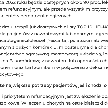
a 2022 roku będzie dostępnych około 90 proc. lekó
 refundacyjnym, ale przede wszystkim przyczyni
pacjentów hematoonkologicznych.
dmiu terapii już dostępnych z listy TOP 10 HEMA
 dla pacjentów z nawrotowymi lub opornymi agre
axicabtageneciloleucel (Yescarta), polatuzumab 
anym z dużych komórek B, midostauryna dla chory
 pacjentów z agresywną mastocytozą układową, 
tyczną B-komórkową z nawrotem lub opornością ch
zonem oraz karfizomibem w połączeniu z deksa
mocytowego.
 te największe potrzeby pacjentów, jeśli chodzi 
ą i priorytetem refundacyjnym jest zwiększenie d
 szpikowe. W leczeniu chorych na ostre białaczki 