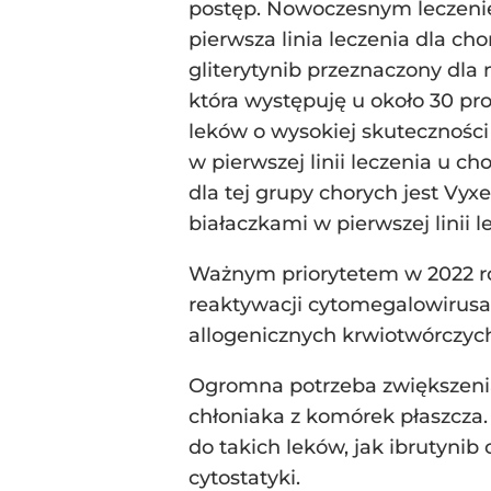
postęp. Nowoczesnym leczeniem
pierwsza linia leczenia dla ch
gliterytynib przeznaczony dla 
która występuję u około 30 pro
leków o wysokiej skutecznośc
w pierwszej linii leczenia u c
dla tej grupy chorych jest Vyx
białaczkami w pierwszej linii l
Ważnym priorytetem w 2022 ro
reaktywacji cytomegalowirus
allogenicznych krwiotwórczyc
Ogromna potrzeba zwiększenia
chłoniaka z komórek płaszcza.
do takich leków, jak ibrutyni
cytostatyki.