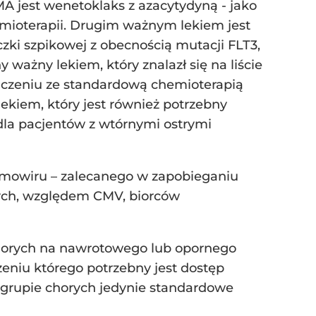
A jest wenetoklaks z azacytydyną - jako
chemioterapii. Drugim ważnym lekiem jest
czki szpikowej z obecnością mutacji FLT3,
 ważny lekiem, który znalazł się na liście
ączeniu ze standardową chemioterapią
lekiem, który jest również potrzebny
 dla pacjentów z wtórnymi ostrymi
rmowiru – zalecanego w zapobieganiu
ych, względem CMV, biorców
chorych na nawrotowego lub opornego
zeniu którego potrzebny jest dostęp
j grupie chorych jedynie standardowe