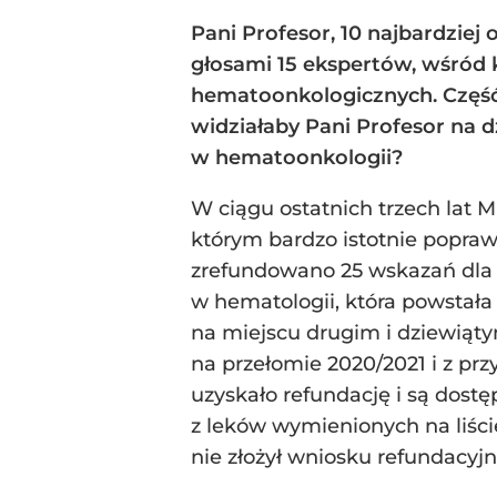
Pani Profesor, 10 najbardziej
głosami 15 ekspertów, wśród k
hematoonkologicznych. Część 
widziałaby Pani Profesor na d
w hematoonkologii?
W ciągu ostatnich trzech lat 
którym bardzo istotnie popraw
zrefundowano 25 wskazań dla n
w hematologii, która powstał
na miejscu drugim i dziewiąty
na przełomie 2020/2021 i z pr
uzyskało refundację i są dostę
z leków wymienionych na liśc
nie złożył wniosku refundacyj