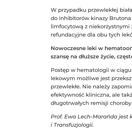
W przypadku przewlekłej biał
do inhibitorów kinazy Brutona 
limfocytową z niekorzystnymi
refundacyjne dla obu tych lek
Nowoczesne leki w hematoonk
szansę na dłuższe życie, czę
Postęp w hematologii w ciągu 
lekowym możliwe jest przekszt
przewlekłe. Nie należy zapomi
efektywność kliniczna, ale ta
długotrwałych remisji chorob
Prof. Ewa Lech-Marańda jest 
i Transfuzjologii.