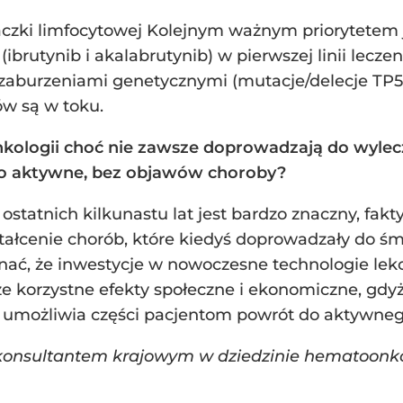
aczki limfocytowej Kolejnym ważnym priorytetem 
(ibrutynib i akalabrutynib) w pierwszej linii lecze
 zaburzeniami genetycznymi (mutacje/delecje TP5
ów są w toku.
ologii choć nie zawsze doprowadzają do wylecze
sto aktywne, bez objawów choroby?
ostatnich kilkunastu lat jest bardzo znaczny, fa
ałcenie chorób, które kiedyś doprowadzały do śmi
nać, że inwestycje w nowoczesne technologie leko
kże korzystne efekty społeczne i ekonomiczne, gdy
y umożliwia części pacjentom powrót do aktywne
konsultantem krajowym w dziedzinie hematoonkol