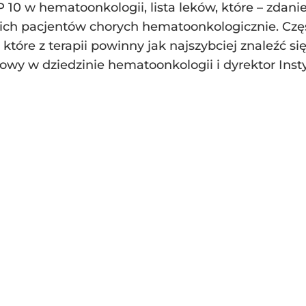
P 10 w hematoonkologii, lista leków, które – zdan
kich pacjentów chorych hematoonkologicznie. Częś
 które z terapii powinny jak najszybciej znaleźć s
wy w dziedzinie hematoonkologii i dyrektor Instyt