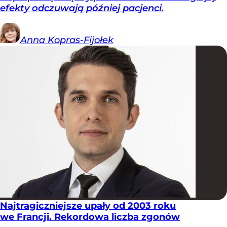
efekty odczuwają później pacjenci.
Anna
Kopras-Fijołek
Najtragiczniejsze upały od 2003 roku
we Francji. Rekordowa liczba zgonów