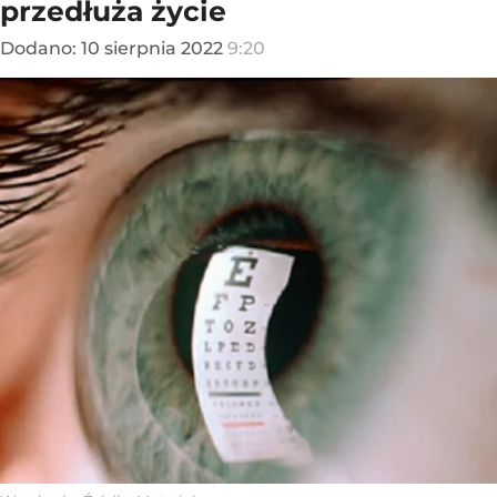
przedłuża życie
Dodano:
10
sierpnia
2022
9:20