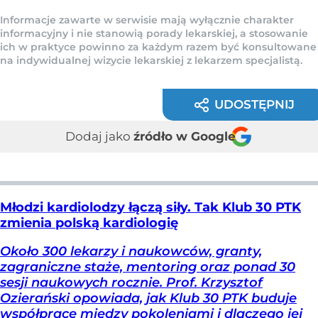
Informacje zawarte w serwisie mają wyłącznie charakter
informacyjny i nie stanowią porady lekarskiej, a stosowanie
ich w praktyce powinno za każdym razem być konsultowane
na indywidualnej wizycie lekarskiej z lekarzem specjalistą.
UDOSTĘPNIJ
Dodaj jako
źródło w Google
Młodzi kardiolodzy łączą siły. Tak Klub 30 PTK
zmienia polską kardiologię
Około 300 lekarzy i naukowców, granty,
zagraniczne staże, mentoring oraz ponad 30
sesji naukowych rocznie. Prof. Krzysztof
Ozierański opowiada, jak Klub 30 PTK buduje
współpracę między pokoleniami i dlaczego jej