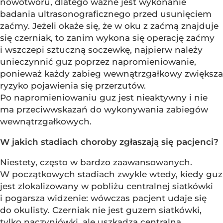
nowotworu, dlatego ważne jest wykonanie
badania ultrasonograficznego przed usunięciem
zaćmy. Jeżeli okaże się, że w oku z zaćmą znajduje
się czerniak, to zanim wykona się operację zaćmy
i wszczepi sztuczną soczewkę, najpierw należy
unieczynnić guz poprzez napromieniowanie,
ponieważ każdy zabieg wewnątrzgałkowy zwiększa
ryzyko pojawienia się przerzutów.
Po napromieniowaniu guz jest nieaktywny i nie
ma przeciwwskazań do wykonywania zabiegów
wewnątrzgałkowych.
W jakich stadiach choroby zgłaszają się pacjenci?
Niestety, często w bardzo zaawansowanych.
W początkowych stadiach zwykle wtedy, kiedy guz
jest zlokalizowany w pobliżu centralnej siatkówki
i pogarsza widzenie: wówczas pacjent udaje się
do okulisty. Czerniak nie jest guzem siatkówki,
tylko naczyniówki, ale uszkadza centralną