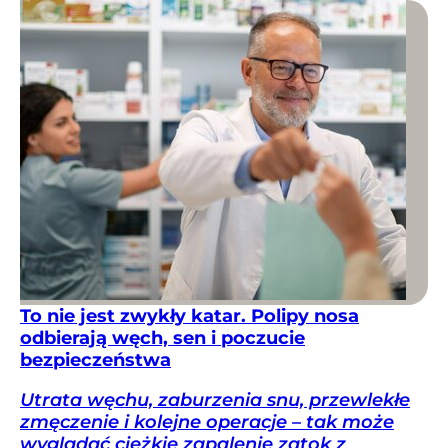
To nie jest zwykły katar. Polipy nosa
odbierają węch, sen i poczucie
bezpieczeństwa
Utrata węchu, zaburzenia snu, przewlekłe
zmęczenie i kolejne operacje – tak może
wyglądać ciężkie zapalenie zatok z