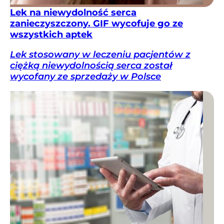
Lek na niewydolność serca
zanieczyszczony. GIF wycofuje go ze
wszystkich aptek
Lek stosowany w leczeniu pacjentów z
ciężką niewydolnością serca został
wycofany ze sprzedaży w Polsce