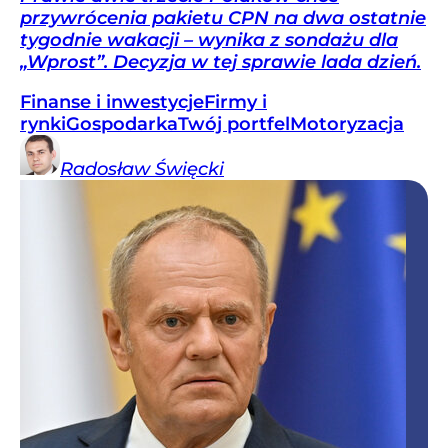
przywrócenia pakietu CPN na dwa ostatnie
tygodnie wakacji – wynika z sondażu dla
„Wprost”. Decyzja w tej sprawie lada dzień.
Finanse i inwestycje
Firmy i
rynki
Gospodarka
Twój portfel
Motoryzacja
Radosław
Święcki