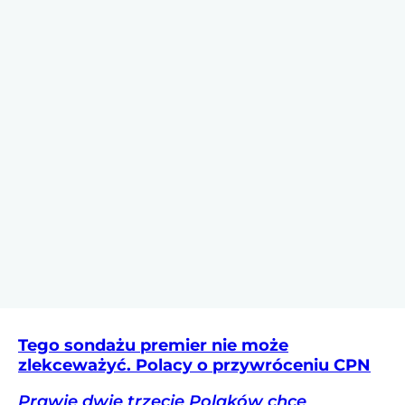
Tego sondażu premier nie może
zlekceważyć. Polacy o przywróceniu CPN
Prawie dwie trzecie Polaków chce