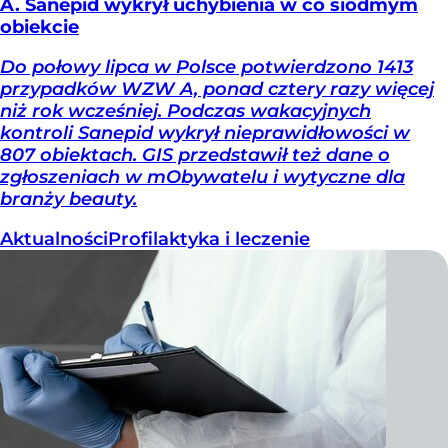
A. Sanepid wykrył uchybienia w co siódmym
obiekcie
Do połowy lipca w Polsce potwierdzono 1413
przypadków WZW A, ponad cztery razy więcej
niż rok wcześniej. Podczas wakacyjnych
kontroli Sanepid wykrył nieprawidłowości w
807 obiektach. GIS przedstawił też dane o
zgłoszeniach w mObywatelu i wytyczne dla
branży beauty.
Aktualności
Profilaktyka i leczenie