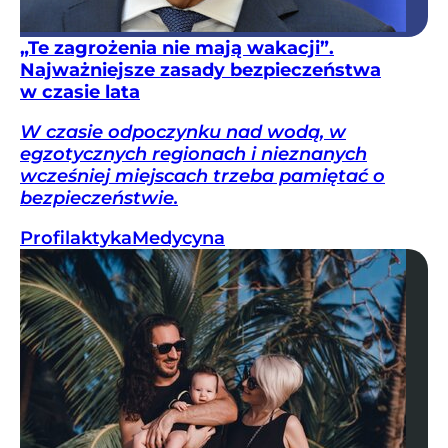
„Te zagrożenia nie mają wakacji”.
Najważniejsze zasady bezpieczeństwa
w czasie lata
W czasie odpoczynku nad wodą, w
egzotycznych regionach i nieznanych
wcześniej miejscach trzeba pamiętać o
bezpieczeństwie.
Profilaktyka
Medycyna