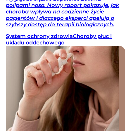
polipami nosa. Nowy raport pokazuje, jak
choroba wpływa na codzienne życie
pacjentów i dlaczego eksperci apelują o
szybszy dostęp do terapii biologicznych.
System ochrony zdrowia
Choroby płuc i
układu oddechowego