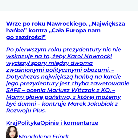
Wrze po roku Nawrockiego. „Największa
hańba” kontra „Cała Europa nam
go zazdrości”
Po pierwszym roku prezydentury nic nie
wskazuje na to, żeby Karol Nawrocki
wyciszył spory między dwoma
zwaśnionymi politycznymi obozami. –
Dotychczas największą hańbą na karcie
jego prezydentury jest chyba zawetowanie
SAFE – ocenia Mariusz Witczak z KO. –
Mamy głowę państwa, z której możemy
być dumni – kontruje Marek Jakubiak z
Rozwoju Plus.
Kraj
Polityka
Opinie i komentarze
Magdalena
Frindt