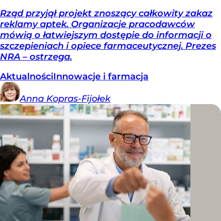
Rząd przyjął projekt znoszący całkowity zakaz
reklamy aptek. Organizacje pracodawców
mówią o łatwiejszym dostępie do informacji o
szczepieniach i opiece farmaceutycznej. Prezes
NRA – ostrzega.
Aktualności
Innowacje i farmacja
Anna
Kopras-Fijołek