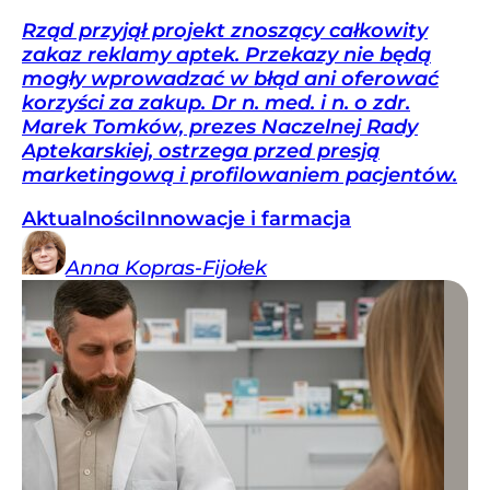
Rząd przyjął projekt znoszący całkowity
zakaz reklamy aptek. Przekazy nie będą
mogły wprowadzać w błąd ani oferować
korzyści za zakup. Dr n. med. i n. o zdr.
Marek Tomków, prezes Naczelnej Rady
Aptekarskiej, ostrzega przed presją
marketingową i profilowaniem pacjentów.
Aktualności
Innowacje i farmacja
Anna
Kopras-Fijołek