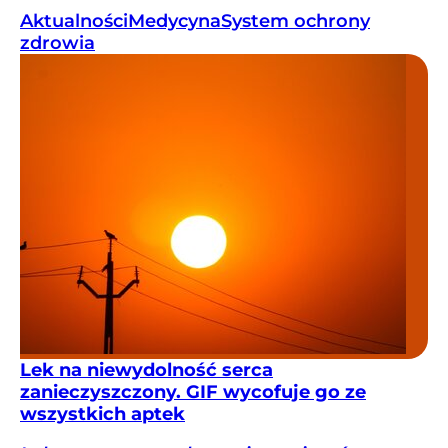
Aktualności
Medycyna
System ochrony
zdrowia
Lek na niewydolność serca
zanieczyszczony. GIF wycofuje go ze
wszystkich aptek