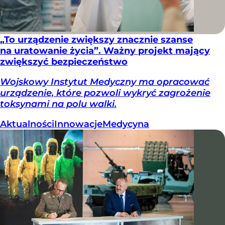
„To urządzenie zwiększy znacznie szanse
na uratowanie życia”. Ważny projekt mający
zwiększyć bezpieczeństwo
Wojskowy Instytut Medyczny ma opracować
urządzenie, które pozwoli wykryć zagrożenie
toksynami na polu walki.
Aktualności
Innowacje
Medycyna