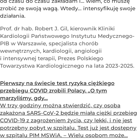
od czasu do czasu zakładam i… wiem, co muszę
zrobić ze swoją wagą. Wtedy… intensyfikuję swoje
działania.
Prof. dr hab. Robert J. Gil, kierownik Kliniki
Kardiologii Państwowego Instytutu Medycznego-
PIB w Warszawie, specjalista chorób
wewnętrznych, kardiologii, angiologii
i intensywnej terapii, Prezes Polskiego
Towarzystwa Kardiologicznego na lata 2023-2025.
Pierwszy na świecie test ryzyka ciężkiego
przebiegu COVID zrobili Polacy. „O tym
marzyliśmy, gdy...
W trzy godziny można stwierdzić, czy osoba
zakażona SARS-CoV-2 będzie miała ciężki przebieg
COVID-19 z zagrożeniem życia, czy lekki, i nie jest
potrzebny pobyt w szpitalu. Test już jest dostępny
w szpitalu PIM MSWiA. – Wielu osobom może...