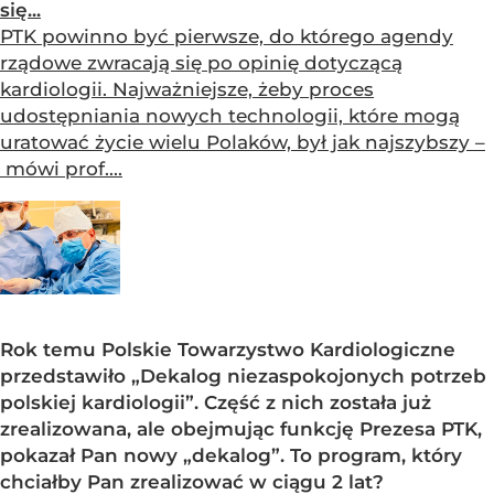
się...
PTK powinno być pierwsze, do którego agendy
rządowe zwracają się po opinię dotyczącą
kardiologii. Najważniejsze, żeby proces
udostępniania nowych technologii, które mogą
uratować życie wielu Polaków, był jak najszybszy –
mówi prof....
Rok temu Polskie Towarzystwo Kardiologiczne
przedstawiło „Dekalog niezaspokojonych potrzeb
polskiej kardiologii”. Część z nich została już
zrealizowana, ale obejmując funkcję Prezesa PTK,
pokazał Pan nowy „dekalog”. To program, który
chciałby Pan zrealizować w ciągu 2 lat?