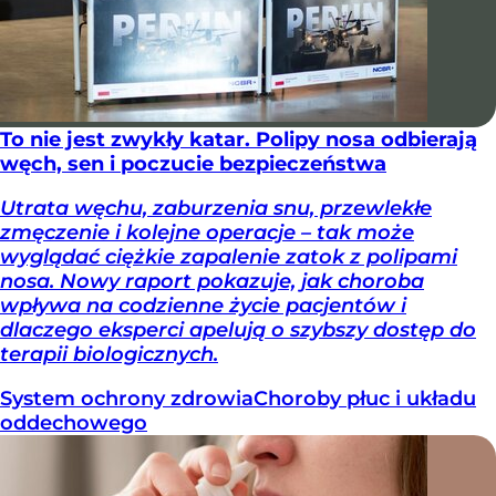
To nie jest zwykły katar. Polipy nosa odbierają
węch, sen i poczucie bezpieczeństwa
Utrata węchu, zaburzenia snu, przewlekłe
zmęczenie i kolejne operacje – tak może
wyglądać ciężkie zapalenie zatok z polipami
nosa. Nowy raport pokazuje, jak choroba
wpływa na codzienne życie pacjentów i
dlaczego eksperci apelują o szybszy dostęp do
terapii biologicznych.
System ochrony zdrowia
Choroby płuc i układu
oddechowego