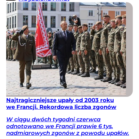
Najtragiczniejsze upały od 2003 roku
we Francji. Rekordowa liczba zgonów
W ciągu dwóch tygodni czerwca
odnotowano we Francji prawie 6 tys.
nadmiarowych zgonów z powodu upałów.