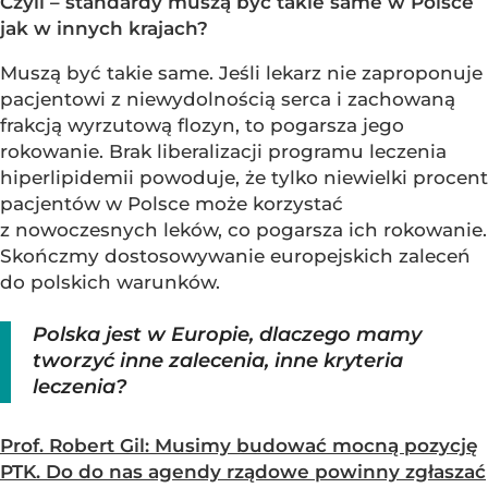
Czyli – standardy muszą być takie same w Polsce
jak w innych krajach?
Muszą być takie same. Jeśli lekarz nie zaproponuje
pacjentowi z niewydolnością serca i zachowaną
frakcją wyrzutową flozyn, to pogarsza jego
rokowanie. Brak liberalizacji programu leczenia
hiperlipidemii powoduje, że tylko niewielki procent
pacjentów w Polsce może korzystać
z nowoczesnych leków, co pogarsza ich rokowanie.
Skończmy dostosowywanie europejskich zaleceń
do polskich warunków.
Polska jest w Europie, dlaczego mamy
tworzyć inne zalecenia, inne kryteria
leczenia?
Prof. Robert Gil: Musimy budować mocną pozycję
PTK. Do do nas agendy rządowe powinny zgłaszać