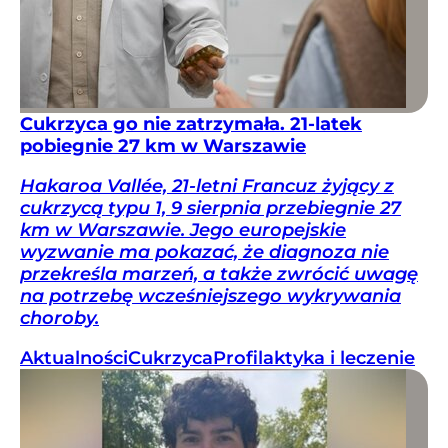
Cukrzyca go nie zatrzymała. 21-latek
pobiegnie 27 km w Warszawie
Hakaroa Vallée, 21-letni Francuz żyjący z
cukrzycą typu 1, 9 sierpnia przebiegnie 27
km w Warszawie. Jego europejskie
wyzwanie ma pokazać, że diagnoza nie
przekreśla marzeń, a także zwrócić uwagę
na potrzebę wcześniejszego wykrywania
choroby.
Aktualności
Cukrzyca
Profilaktyka i leczenie