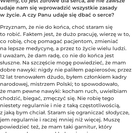
Wiemy, co jest zdrowe dla serca, ale nie zawsze
udaje nam się wprowadzić wszystkie zasady
w życie. A czy Panu udaje się dbać o serce?
Przyznam, że nie do końca, choć staram się
to robić. Faktem jest, że dużo pracuję, wierzę w to,
co robię, chcę pomagać pacjentom, zmieniać
na lepsze medycynę, a przez to życie wielu ludzi.
I uważam, że dam radę, co nie do końca jest
słuszne. Na szczęście mogę powiedzieć, że mam
dobre nawyki: nigdy nie paliłem papierosów, przez
12 lat trenowałem dżudo, byłem członkiem kadry
narodowej, mistrzem Polski; to spowodowało,
że mam pewne nawyki: kocham ruch, uwielbiam
chodzić, biegać, zmęczyć się. Nie robię tego
niestety regularnie i nie z taką częstotliwością,
z jaką bym chciał. Staram się ograniczać słodycze,
jem regularnie i raczej mniej niż więcej. Muszę
powiedzieć też, że mam taki garnitur, który