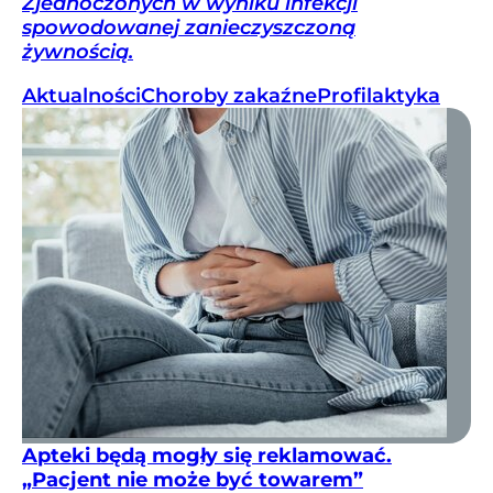
Zjednoczonych w wyniku infekcji
spowodowanej zanieczyszczoną
żywnością.
Aktualności
Choroby zakaźne
Profilaktyka
Apteki będą mogły się reklamować.
„Pacjent nie może być towarem”