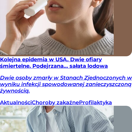
Kolejna epidemia w USA. Dwie ofiary
śmiertelne. Podejrzana... sałata lodowa
Dwie osoby zmarły w Stanach Zjednoczonych w
wyniku infekcji spowodowanej zanieczyszczoną
żywnością.
Aktualności
Choroby zakaźne
Profilaktyka