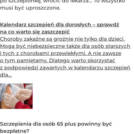
po szczepionkę, wrócić do lekarza… To wszystko
musi być uproszczone.
Kalendarz szczepień dla dorosłych – sprawdź
na co warto się zaszczepić
Choroby zakaźne są groźnie nie tylko dla dzieci.
Mogą być niebezpieczne także dla osób starszych
i tych z chorobami przewlekłymi. A nie zawsze
o tym pamiętamy. Dlatego warto skorzystać
z podpowiedzi zawartych w kalendarzu szczepień
dla...
Szczepienia dla osób 65 plus powinny być
bezpłatne?