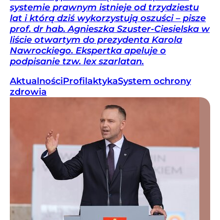
systemie prawnym istnieje od trzydziestu
lat i którą dziś wykorzystują oszuści – pisze
prof. dr hab. Agnieszka Szuster-Ciesielska w
liście otwartym do prezydenta Karola
Nawrockiego. Ekspertka apeluje o
podpisanie tzw. lex szarlatan.
Aktualności
Profilaktyka
System ochrony
zdrowia