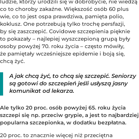
ludzie, którzy urodzili się w dobrobycie, nie wiedzą
co to choroby zakaźne. Większość osób 60 plus
wie, co to jest ospa prawdziwa, pamięta polio,
koklusz. One potrzebują tylko trochę persfazji,
by się zaszczepić. Covidowe szczepienia pięknie
to pokazały – najlepiej wyszczepioną grupą były
osoby powyżej 70. roku życia – często mówiły,
że pamiętały wcześniejsze epidemie i boją się,
chcą żyć.
A jak chcą żyć, to chcą się szczepić. Seniorzy
są gotowi do szczepień jeśli usłyszą jasny
komunikat od lekarza.
Ale tylko 20 proc. osób powyżej 65. roku życia
szczepi się np. przeciw grypie, a jest to najbardziej
popularna szczepionka, w dodatku bezpłatna.
20 proc. to znacznie więcej niż przeciętna