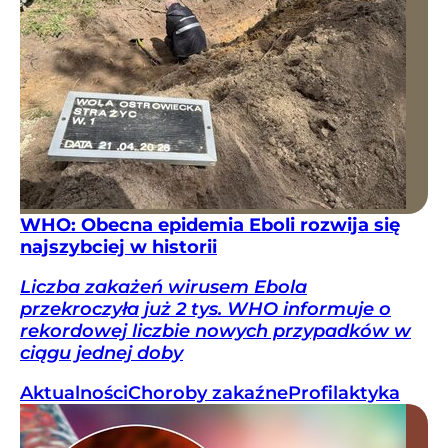
WHO: Obecna epidemia Eboli rozwija się
najszybciej w historii
Liczba zakażeń wirusem Ebola
przekroczyła już 2 tys. WHO informuje o
rekordowej liczbie nowych przypadków w
ciągu jednej doby
Aktualności
Choroby zakaźne
Profilaktyka