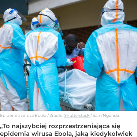
Epidemia wirusa Ebola
/ Źródło:
Shutterstock
/
Sam Ngenda
„To najszybciej rozprzestrzeniająca się
epidemia wirusa Ebola, jaką kiedykolwiek