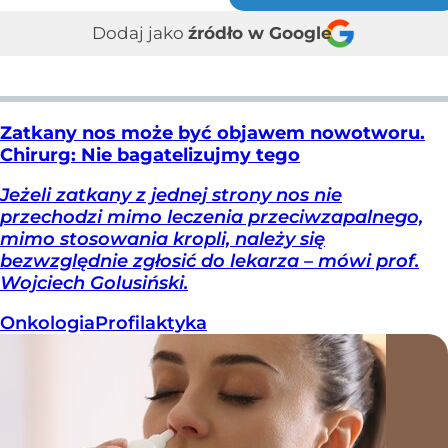
Dodaj jako
źródło w Google
Zatkany nos może być objawem nowotworu.
Chirurg: Nie bagatelizujmy tego
Jeżeli zatkany z jednej strony nos nie
przechodzi mimo leczenia przeciwzapalnego,
mimo stosowania kropli, należy się
bezwzględnie zgłosić do lekarza – mówi prof.
Wojciech Golusiński.
Onkologia
Profilaktyka