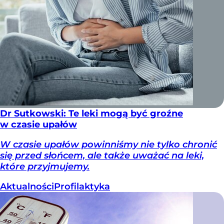
Dr Sutkowski: Te leki mogą być groźne
w czasie upałów
W czasie upałów powinniśmy nie tylko chronić
się przed słońcem, ale także uważać na leki,
które przyjmujemy.
Aktualności
Profilaktyka