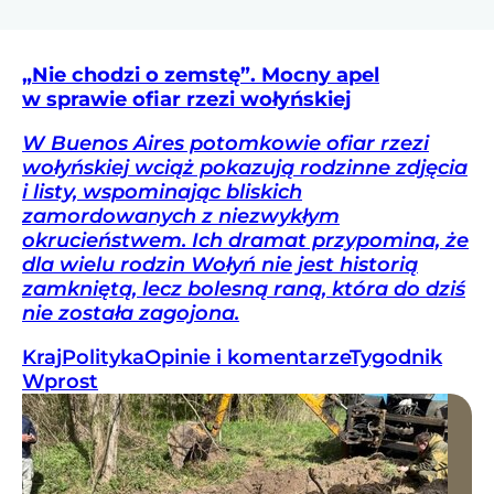
„Nie chodzi o zemstę”. Mocny apel
w sprawie ofiar rzezi wołyńskiej
W Buenos Aires potomkowie ofiar rzezi
wołyńskiej wciąż pokazują rodzinne zdjęcia
i listy, wspominając bliskich
zamordowanych z niezwykłym
okrucieństwem. Ich dramat przypomina, że
dla wielu rodzin Wołyń nie jest historią
zamkniętą, lecz bolesną raną, która do dziś
nie została zagojona.
Kraj
Polityka
Opinie i komentarze
Tygodnik
Wprost