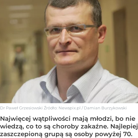
Dr Paweł Grzesiowski
Źródło:
Newspix.pl
/
Damian Burzykowski
Najwięcej wątpliwości mają młodzi, bo nie
wiedzą, co to są choroby zakaźne. Najlepiej
zaszczepioną grupą są osoby powyżej 70.