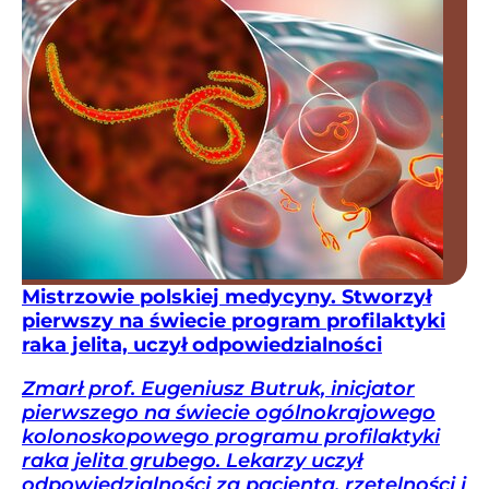
Mistrzowie polskiej medycyny. Stworzył
pierwszy na świecie program profilaktyki
raka jelita, uczył odpowiedzialności
Zmarł prof. Eugeniusz Butruk, inicjator
pierwszego na świecie ogólnokrajowego
kolonoskopowego programu profilaktyki
raka jelita grubego. Lekarzy uczył
odpowiedzialności za pacjenta, rzetelności i