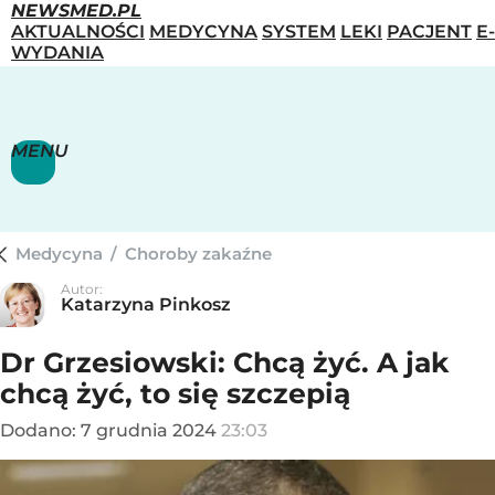
NEWSMED.PL
AKTUALNOŚCI
MEDYCYNA
SYSTEM
LEKI
PACJENT
E-
WYDANIA
MENU
Medycyna
/
Choroby zakaźne
Autor:
Katarzyna Pinkosz
Dr Grzesiowski: Chcą żyć. A jak
chcą żyć, to się szczepią
Dodano:
7
grudnia
2024
23:03