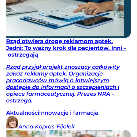
Rząd otwiera drogę reklamom aptek.
Jedni: To ważny krok dla pacjentów. Inni –
ostrzegają
Rząd przyjął projekt znoszący całkowity
zakaz reklamy aptek. Organizacje
pracodawców mówią o łatwiejszym
dostępie do informacji o szczepieniach i
opiece farmaceutycznej. Prezes NRA –
ostrzega.
Aktualności
Innowacje i farmacja
Anna
Kopras-Fijołek