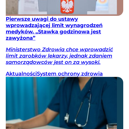
Pierwsze uwagi do ustawy
wprowadzającej limit wynagrodzeń
medyków. „Stawka godzinowa jest
zawyżona”
Ministerstwo Zdrowia chce wprowadzić
limit zarobków lekarzy, jednak zdaniem
samorządowców jest on za wysoki.
Aktualności
System ochrony zdrowia