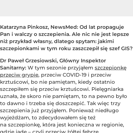
Katarzyna Pinkosz, NewsMed: Od lat propaguje
Pan i walczy o szczepienia. Ale nic nie jest lepsze
niż przykład własny, dlatego spytam: jakimi
szczepionkami w tym roku zaszczepił się szef GIS?
Dr Paweł Grzesiowski, Główny Inspektor
Sanitarny:
W tym sezonie przyjąłem
szczepionkę
przeciw grypie
, przeciw COVID-19 i przeciw
krztuścowi, bo nie pamiętam, kiedy ostatnio
szczepiłem się przeciw krztuścowi. Pielęgniarka
uznała, że skoro nie pamiętam, to na pewno było
to dawno i trzeba się doszczepić. Tak więc trzy
szczepienia już przyjąłem. Ponieważ niedługo
wyjeżdżam, to zdecydowałem się też
na szczepionkę, która jest konieczna w regionie,
gdzie jadę – czyli przeciw żółtej febrze.