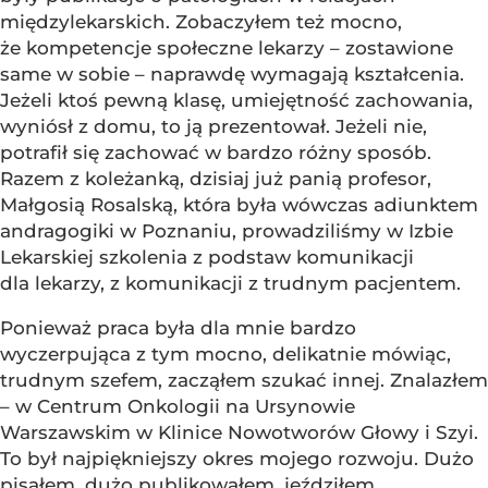
międzylekarskich. Zobaczyłem też mocno,
że kompetencje społeczne lekarzy – zostawione
same w sobie – naprawdę wymagają kształcenia.
Jeżeli ktoś pewną klasę, umiejętność zachowania,
wyniósł z domu, to ją prezentował. Jeżeli nie,
potrafił się zachować w bardzo różny sposób.
Razem z koleżanką, dzisiaj już panią profesor,
Małgosią Rosalską, która była wówczas adiunktem
andragogiki w Poznaniu, prowadziliśmy w Izbie
Lekarskiej szkolenia z podstaw komunikacji
dla lekarzy, z komunikacji z trudnym pacjentem.
Ponieważ praca była dla mnie bardzo
wyczerpująca z tym mocno, delikatnie mówiąc,
trudnym szefem, zacząłem szukać innej. Znalazłem
– w Centrum Onkologii na Ursynowie
Warszawskim w Klinice Nowotworów Głowy i Szyi.
To był najpiękniejszy okres mojego rozwoju. Dużo
pisałem, dużo publikowałem, jeździłem