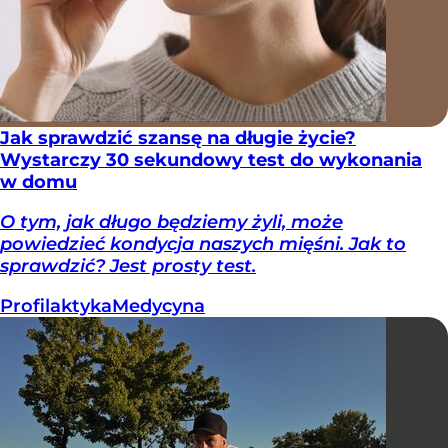
Jak sprawdzić szansę na długie życie?
Wystarczy 30 sekundowy test do wykonania
w domu
O tym, jak długo będziemy żyli, może
powiedzieć kondycja naszych mięśni. Jak to
sprawdzić? Jest prosty test.
Profilaktyka
Medycyna