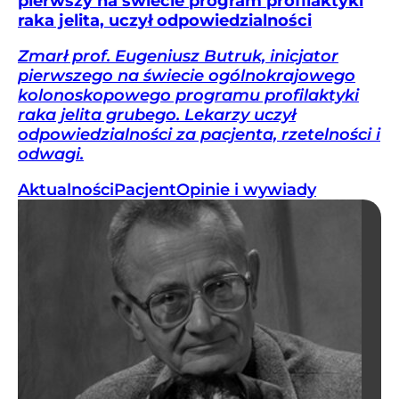
pierwszy na świecie program profilaktyki
raka jelita, uczył odpowiedzialności
Zmarł prof. Eugeniusz Butruk, inicjator
pierwszego na świecie ogólnokrajowego
kolonoskopowego programu profilaktyki
raka jelita grubego. Lekarzy uczył
odpowiedzialności za pacjenta, rzetelności i
odwagi.
Aktualności
Pacjent
Opinie i wywiady