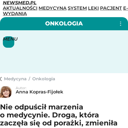
NEWSMED.PL
AKTUALNOŚCI
MEDYCYNA
SYSTEM
LEKI
PACJENT
E-
WYDANIA
ONKOLOGIA
MENU
Medycyna
/
Onkologia
Autor:
Anna Kopras-Fijołek
Nie odpuścił marzenia
o medycynie. Droga, która
zaczęła się od porażki, zmieniła