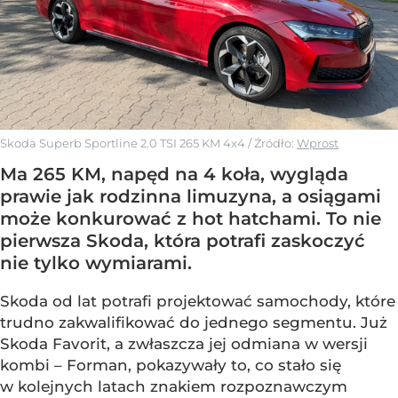
Skoda Superb Sportline 2.0 TSI 265 KM 4x4
/ Źródło:
Wprost
Ma 265 KM, napęd na 4 koła, wygląda
prawie jak rodzinna limuzyna, a osiągami
może konkurować z hot hatchami. To nie
pierwsza Skoda, która potrafi zaskoczyć
nie tylko wymiarami.
Skoda od lat potrafi projektować samochody, które
trudno zakwalifikować do jednego segmentu. Już
Skoda Favorit, a zwłaszcza jej odmiana w wersji
kombi – Forman, pokazywały to, co stało się
w kolejnych latach znakiem rozpoznawczym