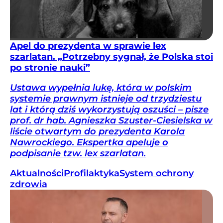
Apel do prezydenta w sprawie lex
szarlatan. „Potrzebny sygnał, że Polska stoi
po stronie nauki”
Ustawa wypełnia lukę, która w polskim
systemie prawnym istnieje od trzydziestu
lat i którą dziś wykorzystują oszuści – pisze
prof. dr hab. Agnieszka Szuster-Ciesielska w
liście otwartym do prezydenta Karola
Nawrockiego. Ekspertka apeluje o
podpisanie tzw. lex szarlatan.
Aktualności
Profilaktyka
System ochrony
zdrowia