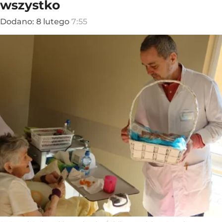
wszystko
Dodano:
8
lutego
7:55