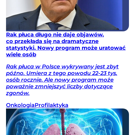
Rak płuca długo nie daje objawów,
co przekłada się na dramatyczne
statystyki. Nowy program może uratować
wiele osób
Rak płuca w Polsce wykrywany jest zbyt
późno. Umiera z tego powodu 22-23 tys.
osób rocznie. Ale nowy program może
poważnie zmniejszyć liczby dotyczące
zgonów.
Onkologia
Profilaktyka