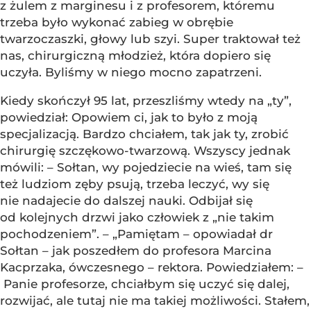
z żulem z marginesu i z profesorem, któremu
trzeba było wykonać zabieg w obrębie
twarzoczaszki, głowy lub szyi. Super traktował też
nas, chirurgiczną młodzież, która dopiero się
uczyła. Byliśmy w niego mocno zapatrzeni.
Kiedy skończył 95 lat, przeszliśmy wtedy na „ty”,
powiedział: Opowiem ci, jak to było z moją
specjalizacją. Bardzo chciałem, tak jak ty, zrobić
chirurgię szczękowo-twarzową. Wszyscy jednak
mówili: – Sołtan, wy pojedziecie na wieś, tam się
też ludziom zęby psują, trzeba leczyć, wy się
nie nadajecie do dalszej nauki. Odbijał się
od kolejnych drzwi jako człowiek z „nie takim
pochodzeniem”. – „Pamiętam – opowiadał dr
Sołtan – jak poszedłem do profesora Marcina
Kacprzaka, ówczesnego – rektora. Powiedziałem: –
Panie profesorze, chciałbym się uczyć się dalej,
rozwijać, ale tutaj nie ma takiej możliwości. Stałem,