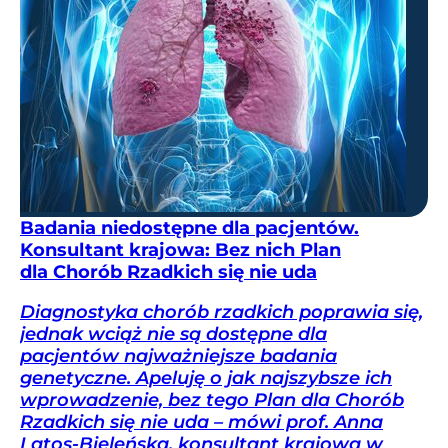
Badania niedostępne dla pacjentów.
Konsultant krajowa: Bez nich Plan
dla Chorób Rzadkich się nie uda
Diagnostyka chorób rzadkich poprawia się,
jednak wciąż nie są dostępne dla
pacjentów najważniejsze badania
genetyczne. Apeluję o jak najszybsze ich
wprowadzenie, bez tego Plan dla Chorób
Rzadkich się nie uda – mówi prof. Anna
Latos-Bieleńska, konsultant krajowa w