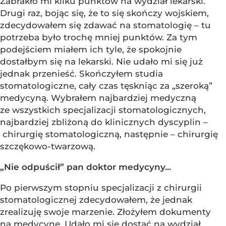
Zabrakło mi kilku punktów na wydział lekarski.
Drugi raz, bojąc się, że to się skończy wojskiem,
zdecydowałem się zdawać na stomatologię – tu
potrzeba było trochę mniej punktów. Za tym
podejściem miałem ich tyle, że spokojnie
dostałbym się na lekarski. Nie udało mi się już
jednak przenieść. Skończyłem studia
stomatologiczne, cały czas tęskniąc za „szeroką”
medycyną. Wybrałem najbardziej medyczną
ze wszystkich specjalizacji stomatologicznych,
najbardziej zbliżoną do klinicznych dyscyplin –
chirurgię stomatologiczną, następnie – chirurgię
szczękowo-twarzową.
„Nie odpuścił” pan doktor medycyny...
Po pierwszym stopniu specjalizacji z chirurgii
stomatologicznej zdecydowałem, że jednak
zrealizuję swoje marzenie. Złożyłem dokumenty
na medycynę. Udało mi się dostać na wydział