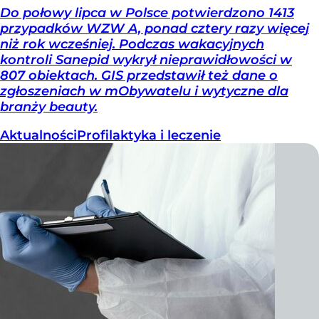
Do połowy lipca w Polsce potwierdzono 1413
przypadków WZW A, ponad cztery razy więcej
niż rok wcześniej. Podczas wakacyjnych
kontroli Sanepid wykrył nieprawidłowości w
807 obiektach. GIS przedstawił też dane o
zgłoszeniach w mObywatelu i wytyczne dla
branży beauty.
Aktualności
Profilaktyka i leczenie