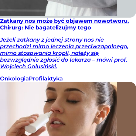
Zatkany nos może być objawem nowotworu.
Chirurg: Nie bagatelizujmy tego
Jeżeli zatkany z jednej strony nos nie
przechodzi mimo leczenia przeciwzapalnego,
mimo stosowania kropli, należy się
bezwzględnie zgłosić do lekarza – mówi prof.
Wojciech Golusiński.
Onkologia
Profilaktyka