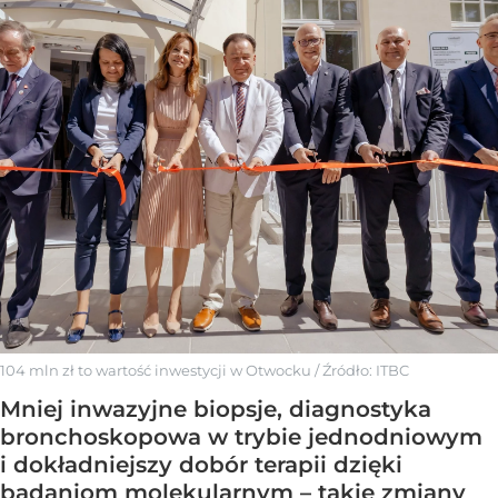
104 mln zł to wartość inwestycji w Otwocku
/ Źródło:
ITBC
Mniej inwazyjne biopsje, diagnostyka
bronchoskopowa w trybie jednodniowym
i dokładniejszy dobór terapii dzięki
badaniom molekularnym – takie zmiany