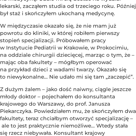
lekarski, zacząłem studia od trzeciego roku. Później
był staż i skończyłem ukochaną medycynę.
W międzyczasie okazało się, że nie mam już
powrotu do kliniki, w której robiłem pierwszy
stopień specjalizacji. Próbowałem pracy
w Instytucie Pediatrii w Krakowie, w Prokocimiu,
na oddziale chirurgii dziecięcej, marząc o tym, że –
mając oba fakultety – mógłbym operować
na przykład dzieci z wadami twarzy. Okazało się
to niewykonalne... Nie udało mi się tam „zaczepić”.
Z dużym żalem – jako dość naiwny, ciągle jeszcze
młody doktor – pojechałem do konsultanta
krajowego do Warszawy, do prof. Janusza
Piekarczyka. Powiedziałem mu, że skończyłem dwa
fakultety, teraz chciałbym otworzyć specjalizację –
ale to jest praktycznie niemożliwe... Wtedy stała
się rzecz niebywała. Konsultant krajowy