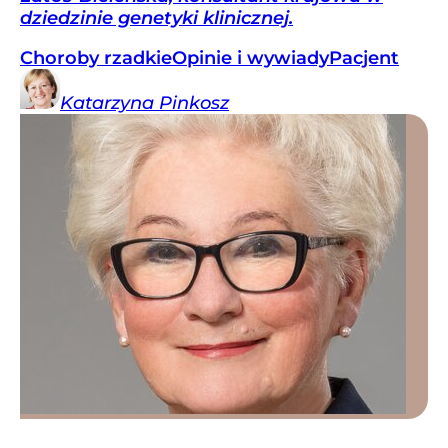
dziedzinie genetyki klinicznej.
Choroby rzadkie
Opinie i wywiady
Pacjent
Katarzyna
Pinkosz