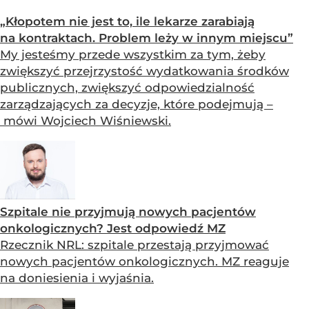
„Kłopotem nie jest to, ile lekarze zarabiają
na kontraktach. Problem leży w innym miejscu”
My jesteśmy przede wszystkim za tym, żeby
zwiększyć przejrzystość wydatkowania środków
publicznych, zwiększyć odpowiedzialność
zarządzających za decyzje, które podejmują –
mówi Wojciech Wiśniewski.
Szpitale nie przyjmują nowych pacjentów
onkologicznych? Jest odpowiedź MZ
Rzecznik NRL: szpitale przestają przyjmować
nowych pacjentów onkologicznych. MZ reaguje
na doniesienia i wyjaśnia.