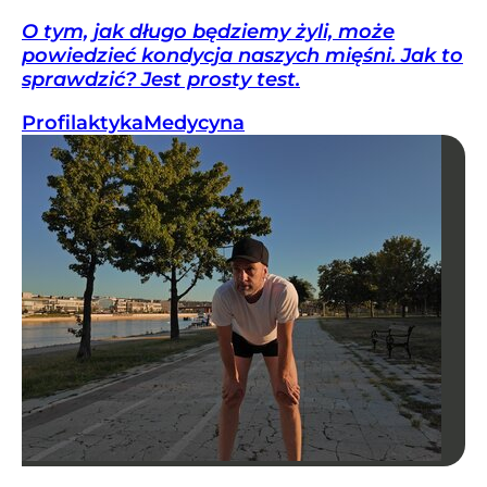
O tym, jak długo będziemy żyli, może
powiedzieć kondycja naszych mięśni. Jak to
sprawdzić? Jest prosty test.
Profilaktyka
Medycyna