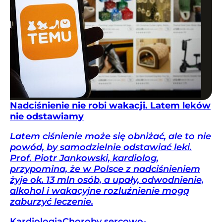
Nadciśnienie nie robi wakacji. Latem leków
nie odstawiamy
Latem ciśnienie może się obniżać, ale to nie
powód, by samodzielnie odstawiać leki.
Prof. Piotr Jankowski, kardiolog,
przypomina, że w Polsce z nadciśnieniem
żyje ok. 13 mln osób, a upały, odwodnienie,
alkohol i wakacyjne rozluźnienie mogą
zaburzyć leczenie.
Kardiologia
Choroby sercowo-