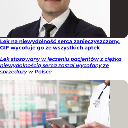
Lek na niewydolność serca zanieczyszczony.
GIF wycofuje go ze wszystkich aptek
Lek stosowany w leczeniu pacjentów z ciężką
niewydolnością serca został wycofany ze
sprzedaży w Polsce