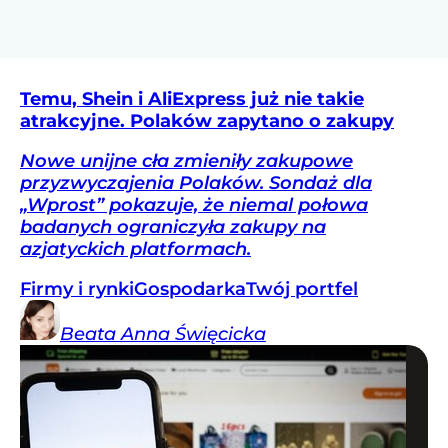
Temu, Shein i AliExpress już nie takie
atrakcyjne. Polaków zapytano o zakupy
Nowe unijne cła zmieniły zakupowe
przyzwyczajenia Polaków. Sondaż dla
„Wprost” pokazuje, że niemal połowa
badanych ograniczyła zakupy na
azjatyckich platformach.
Firmy i rynki
Gospodarka
Twój portfel
Beata Anna
Święcicka