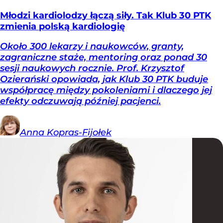
Młodzi kardiolodzy łączą siły. Tak Klub 30 PTK
zmienia polską kardiologię
Około 300 lekarzy i naukowców, granty,
zagraniczne staże, mentoring oraz ponad 30
sesji naukowych rocznie. Prof. Krzysztof
Ozierański opowiada, jak Klub 30 PTK buduje
współpracę między pokoleniami i dlaczego jej
efekty odczuwają później pacjenci.
Anna
Kopras-Fijołek