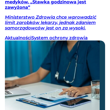
medyków. „Stawka godzinowa jest
zawyżona”
Ministerstwo Zdrowia chce wprowadzić
limit zarobków lekarzy, jednak zdaniem
samorządowców jest on za wysoki.
Aktualności
System ochrony zdrowia