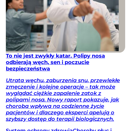
To nie jest zwykły katar. Polipy nosa
odbierają węch, sen i poczucie
bezpieczeństwa
Utrata węchu, zaburzenia snu, przewlekłe
zmęczenie i kolejne operacje – tak może
wyglądać ciężkie zapalenie zatok z
polipami nosa. Nowy raport pokazuje, jak
choroba wpływa na codzienne życie
pacjentów i dlaczego eksperci apelują o
szybszy dostęp do terapii biologicznych.
System ochrony zdrowia
Choroby płuc i