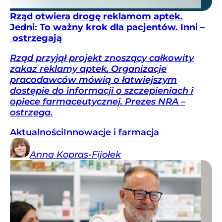
Rząd otwiera drogę reklamom aptek.
Jedni: To ważny krok dla pacjentów. Inni –
ostrzegają
Rząd przyjął projekt znoszący całkowity
zakaz reklamy aptek. Organizacje
pracodawców mówią o łatwiejszym
dostępie do informacji o szczepieniach i
opiece farmaceutycznej. Prezes NRA –
ostrzega.
Aktualności
Innowacje i farmacja
Anna
Kopras-Fijołek