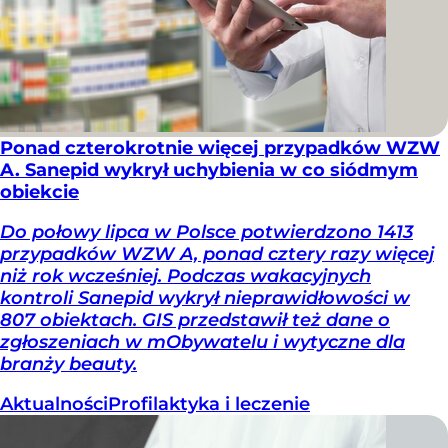
Ponad czterokrotnie więcej przypadków WZW
A. Sanepid wykrył uchybienia w co siódmym
obiekcie
Do połowy lipca w Polsce potwierdzono 1413
przypadków WZW A, ponad cztery razy więcej
niż rok wcześniej. Podczas wakacyjnych
kontroli Sanepid wykrył nieprawidłowości w
807 obiektach. GIS przedstawił też dane o
zgłoszeniach w mObywatelu i wytyczne dla
branży beauty.
Aktualności
Profilaktyka i leczenie