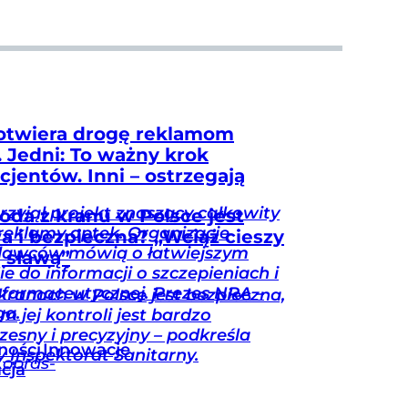
otwiera drogę reklamom
. Jedni: To ważny krok
cjentów. Inni – ostrzegają
rzyjął projekt znoszący całkowity
oda z kranu w Polsce jest
reklamy aptek. Organizacje
a i bezpieczna? „Wciąż cieszy
dawców mówią o łatwiejszym
ą sławą”
ie do informacji o szczepieniach i
 farmaceutycznej. Prezes NRA –
ranach w Polsce jest bezpieczna,
ga.
m jej kontroli jest bardzo
esny i precyzyjny – podkreśla
ności
Innowacje
 Inspektorat Sanitarny.
Kopras-
acja
aktyka
Aktualności