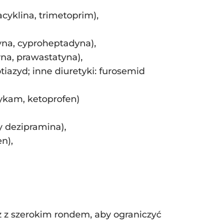
acyklina, trimetoprim),
yna, cyproheptadyna),
na, prawastatyna),
tiazyd; inne diuretyki: furosemid
sykam, ketoprofen)
y dezipramina),
n),
z z szerokim rondem, aby ograniczyć