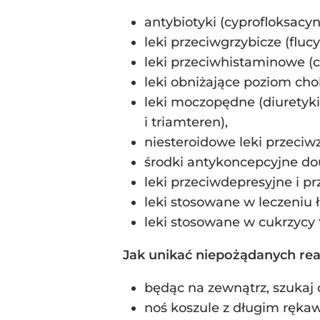
antybiotyki (cyprofloksacyn
leki przeciwgrzybicze (fluc
leki przeciwhistaminowe (c
leki obniżające poziom cho
leki moczopędne (diuretyki 
i triamteren),
niesteroidowe leki przeciw
środki antykoncepcyjne do
leki przeciwdepresyjne i p
leki stosowane w leczeniu ł
leki stosowane w cukrzycy t
Jak unikać niepożądanych reak
będąc na zewnątrz, szukaj c
noś koszule z długim rękaw