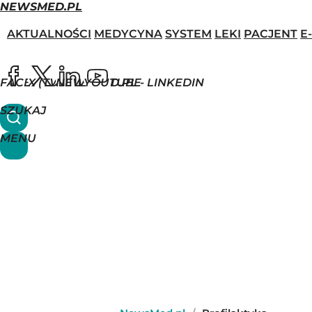
NEWSMED.PL
AKTUALNOŚCI
MEDYCYNA
SYSTEM
LEKI
PACJENT
E
FACEBOOK
X (TWITTER)
NEWSMED.PL - LINKEDIN
YOUTUBE
SZUKAJ
MENU