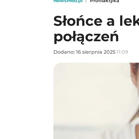
NewsMed.pl
/
Profilaktyka
Słońce a le
połączeń
Dodano:
16
sierpnia
2025
11:09