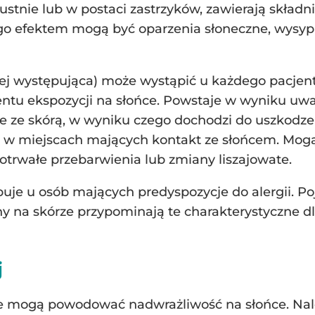
ustnie lub w postaci zastrzyków, zawierają skła
ego efektem mogą być oparzenia słoneczne, wysyp
iej występująca) może wystąpić u każdego pacjent
tu ekspozycji na słońce. Powstaje w wyniku uwal
ze skórą, w wyniku czego dochodzi do uszkodzeni
ę w miejscach mających kontakt ze słońcem. Mogą 
trwałe przebarwienia lub zmiany liszajowate.
uje u osób mających predyspozycje do alergii. Poj
ny na skórze przypominają te charakterystyczne dl
j
óre mogą powodować nadwrażliwość na słońce. Nal