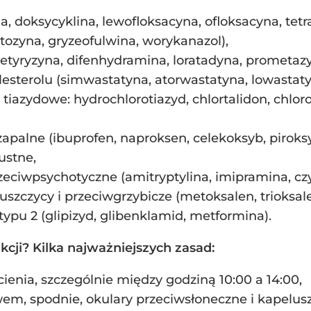
a, doksycyklina, lewofloksacyna, ofloksacyna, tetr
ytozyna, gryzeofulwina, worykanazol),
etyryzyna, difenhydramina, loratadyna, prometaz
lesterolu (simwastatyna, atorwastatyna, lowastaty
tiazydowe: hydrochlorotiazyd, chlortalidon, chloro
zapalne (ibuprofen, naproksen, celekoksyb, pirok
ustne,
rzeciwpsychotyczne (amitryptylina, imipramina, cz
uszczycy i przeciwgrzybicze (metoksalen, trioksale
ypu 2 (glipizyd, glibenklamid, metformina).
cji? Kilka najważniejszych zasad:
ienia, szczególnie między godziną 10:00 a 14:00,
em, spodnie, okulary przeciwsłoneczne i kapelus