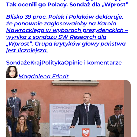
Tak ocenili go Polacy. Sondaż dla „Wprost”
Blisko 39 proc. Polek i Polaków deklaruje,
że ponownie zagłosowałoby na Karola
Nawrockiego w wyborach prezydenckich –
wynika z sondażu SW Research dla
„Wprost”. Grupa krytyków głowy państwa
jest liczniejsza.
Sondaże
Kraj
Polityka
Opinie i komentarze
Magdalena
Frindt