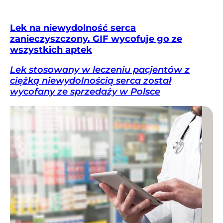
Lek na niewydolność serca
zanieczyszczony. GIF wycofuje go ze
wszystkich aptek
Lek stosowany w leczeniu pacjentów z
ciężką niewydolnością serca został
wycofany ze sprzedaży w Polsce