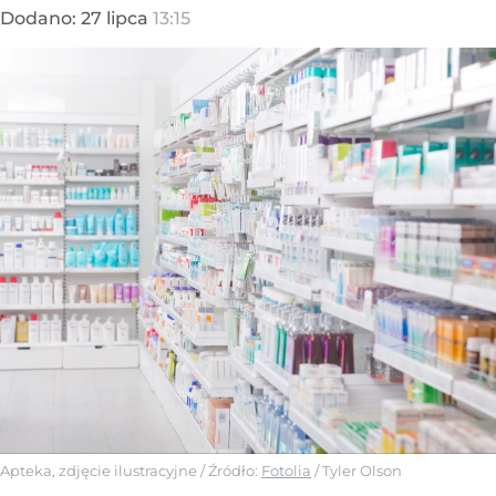
Dodano:
27
lipca
13:15
Apteka, zdjęcie ilustracyjne
/ Źródło:
Fotolia
/
Tyler Olson