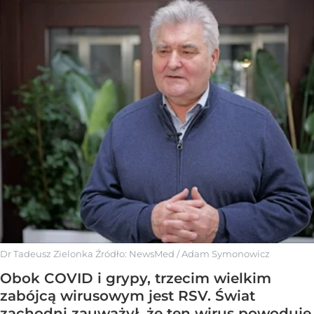
Dr Tadeusz Zielonka
Źródło:
NewsMed
/
Adam Symonowicz
Obok COVID i grypy, trzecim wielkim
zabójcą wirusowym jest RSV. Świat
zachodni zauważył, że ten wirus powoduje