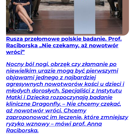
Rusza przełomowe polskie badanie. Prof.
Raciborska „Nie czekamy, aż nowotwór
wróci”
Nocny ból nogi, obrzęk czy złamanie po
niewielkim urazie mogą być pierwszymi
objawami jednego z najbardziej
agresywnych nowotworów kości u dzieci i
młodych dorosłych. Specjaliści z Instytutu
Matki i Dziecka rozpoczynają badanie
kliniczne Dragonfly. – Nie chcemy czekać,
aż nowotwór wróci. Chcemy
zaproponować im leczenie, które zmniejszy
ryzyko wznowy – mówi prof. Anna
Raciborska.