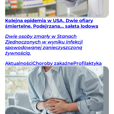
Kolejna epidemia w USA. Dwie ofiary
śmiertelne. Podejrzana... sałata lodowa
Dwie osoby zmarły w Stanach
Zjednoczonych w wyniku infekcji
spowodowanej zanieczyszczoną
żywnością.
Aktualności
Choroby zakaźne
Profilaktyka