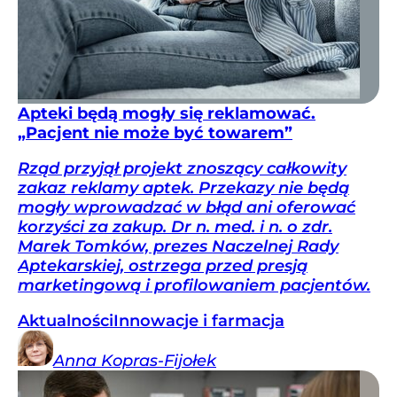
Apteki będą mogły się reklamować.
„Pacjent nie może być towarem”
Rząd przyjął projekt znoszący całkowity
zakaz reklamy aptek. Przekazy nie będą
mogły wprowadzać w błąd ani oferować
korzyści za zakup. Dr n. med. i n. o zdr.
Marek Tomków, prezes Naczelnej Rady
Aptekarskiej, ostrzega przed presją
marketingową i profilowaniem pacjentów.
Aktualności
Innowacje i farmacja
Anna
Kopras-Fijołek