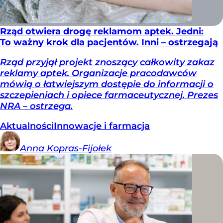
Rząd otwiera drogę reklamom aptek. Jedni:
To ważny krok dla pacjentów. Inni – ostrzegają
Rząd przyjął projekt znoszący całkowity zakaz
reklamy aptek. Organizacje pracodawców
mówią o łatwiejszym dostępie do informacji o
szczepieniach i opiece farmaceutycznej. Prezes
NRA – ostrzega.
Aktualności
Innowacje i farmacja
Anna
Kopras-Fijołek