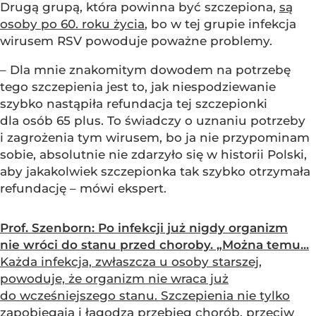
Drugą grupą, która powinna być szczepiona,
są
osoby po 60. roku życia
, bo w tej grupie infekcja
wirusem RSV powoduje poważne problemy.
– Dla mnie znakomitym dowodem na potrzebę
tego szczepienia jest to, jak niespodziewanie
szybko nastąpiła refundacja tej szczepionki
dla osób 65 plus. To świadczy o uznaniu potrzeby
i zagrożenia tym wirusem, bo ja nie przypominam
sobie, absolutnie nie zdarzyło się w historii Polski,
aby jakakolwiek szczepionka tak szybko otrzymała
refundację – mówi ekspert.
Prof. Szenborn: Po infekcji już nigdy organizm
nie wróci do stanu przed choroby. „Można temu...
Każda infekcja, zwłaszcza u osoby starszej,
powoduje, że organizm nie wraca już
do wcześniejszego stanu. Szczepienia nie tylko
zapobiegają i łagodzą przebieg chorób, przeciw