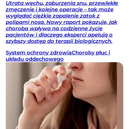
Utrata węchu, zaburzenia snu, przewlekłe
zmęczenie i kolejne operacje – tak może
wyglądać ciężkie zapalenie zatok z
polipami nosa. Nowy raport pokazuje, jak
choroba wpływa na codzienne życie
pacjentów i dlaczego eksperci apelują o
szybszy dostęp do terapii biologicznych.
System ochrony zdrowia
Choroby płuc i
układu oddechowego