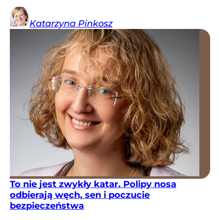
Katarzyna
Pinkosz
To nie jest zwykły katar. Polipy nosa
odbierają węch, sen i poczucie
bezpieczeństwa