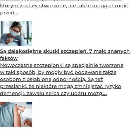
którym zostały stworzone, ale także mogą chronić
przed...
Są dalekosiężne skutki szczepień. 7 mało znanych
faktów
Nowoczesne szczepionki są specjalnie tworzone
w taki sposób, by mogły być podawane także
osobom z osłabioną odpornością. Są też
przesłanki, że niektóre mogą zmniejszać ryzyko
demencji, zawału serca czy udaru mózgu.