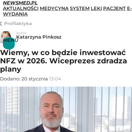
NEWSMED.PL
AKTUALNOŚCI
MEDYCYNA
SYSTEM
LEKI
PACJENT
E-
WYDANIA
Profilaktyka
Autor:
Katarzyna Pinkosz
MENU
Wiemy, w co będzie inwestować
NFZ w 2026. Wiceprezes zdradza
plany
Dodano:
20
stycznia
13:04