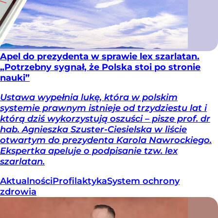
Apel do prezydenta w sprawie lex szarlatan.
„Potrzebny sygnał, że Polska stoi po stronie
nauki”
Ustawa wypełnia lukę, która w polskim
systemie prawnym istnieje od trzydziestu lat i
którą dziś wykorzystują oszuści – pisze prof. dr
hab. Agnieszka Szuster-Ciesielska w liście
otwartym do prezydenta Karola Nawrockiego.
Ekspertka apeluje o podpisanie tzw. lex
szarlatan.
Aktualności
Profilaktyka
System ochrony
zdrowia