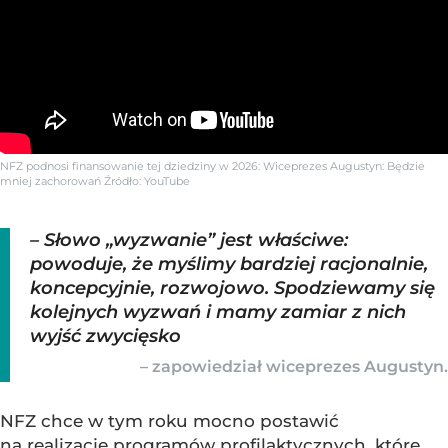
NFZ podnosi finansowanie tej dziedziny w 2026: Wiceprezes Augustyn: Będzie
mniej zachorowań
Źródło:
YouTube
– Słowo „wyzwanie” jest właściwe:
powoduje, że myślimy bardziej racjonalnie,
koncepcyjnie, rozwojowo. Spodziewamy się
kolejnych wyzwań i mamy zamiar z nich
wyjść zwycięsko
– zapowiedział wiceprezes Augustyn.
NFZ chce w tym roku mocno postawić
na realizację programów profilaktycznych, które