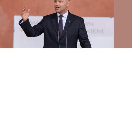
Mistrzowie polskiej medycyny. Stworzył
pierwszy na świecie program profilaktyki raka
jelita, uczył odpowiedzialności
Zmarł prof. Eugeniusz Butruk, inicjator
pierwszego na świecie ogólnokrajowego
kolonoskopowego programu profilaktyki raka
jelita grubego. Lekarzy uczył odpowiedzialności
za pacjenta, rzetelności i odwagi.