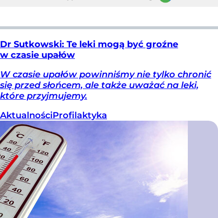
Dr Sutkowski: Te leki mogą być groźne
w czasie upałów
W czasie upałów powinniśmy nie tylko chronić
się przed słońcem, ale także uważać na leki,
które przyjmujemy.
Aktualności
Profilaktyka