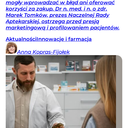
mogły wprowadzać w błąd ani oferować
korzyści za zakup. Dr n. med. i n. o zdr.
Marek Tomków, prezes Naczelnej Rady
Aptekarskiej, ostrzega przed presją
marketingową i profilowaniem pacjentów.
Aktualności
Innowacje i farmacja
Anna
Kopras-Fijołek