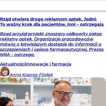
Rząd otwiera drogę reklamom aptek. Jedni:
To ważny krok dla pacjentów. Inni – ostrzegają
Rząd przyjął projekt znoszący całkowity zakaz
reklamy aptek. Organizacje pracodawców
mówią o łatwiejszym dostępie do informacji o
szczepieniach i opiece farmaceutycznej. Prezes
NRA – ostrzega.
Aktualności
Innowacje i farmacja
Anna
Kopras-Fijołek