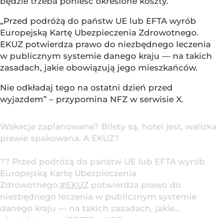
będzie trzeba ponieść określone koszty.
„Przed podróżą do państw UE lub EFTA wyrób
Europejską Kartę Ubezpieczenia Zdrowotnego.
EKUZ potwierdza prawo do niezbędnego leczenia
w publicznym systemie danego kraju — na takich
zasadach, jakie obowiązują jego mieszkańców.
Nie odkładaj tego na ostatni dzień przed
wyjazdem” – przypomina NFZ w serwisie X.
Wakacje zaplanowane? Bilety są, hotel jest, walizka
prawie spakowana. A EKUZ?
?? Przed podróżą do państw UE lub EFTA wyrób
Europejską Kartę Ubezpieczenia
Zdrowotnego.
#EKUZ
potwierdza prawo do
niezbędnego leczenia w publicznym systemie
danego kraju — na takich zasadach, jakie…