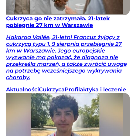
Cukrzyca go nie zatrzymała. 21-latek
pobiegnie 27 km w Warszawie
Hakaroa Vallée, 21-letni Francuz żyjący z
cukrzycą typu 1, 9 sierpnia przebiegnie 27
km w Warszawie. Jego europejskie
wyzwanie ma pokazać, że diagnoza nie
przekreśla marzeń, a także zwrócić uwagę
na potrzebę wcześniejszego wykrywania
choroby.
Aktualności
Cukrzyca
Profilaktyka i leczenie