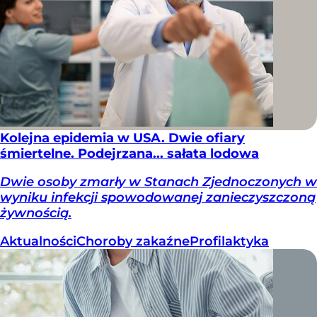
Kolejna epidemia w USA. Dwie ofiary
śmiertelne. Podejrzana... sałata lodowa
Dwie osoby zmarły w Stanach Zjednoczonych w
wyniku infekcji spowodowanej zanieczyszczoną
żywnością.
Aktualności
Choroby zakaźne
Profilaktyka