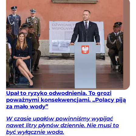
Upał to ryzyko odwodnienia. To grozi
poważnymi konsekwencjami. „Polacy piją
za mało wody”
W czasie upałów powinniśmy wypijać
nawet litry płynów dziennie. Nie musi to
być wyłącznie woda.