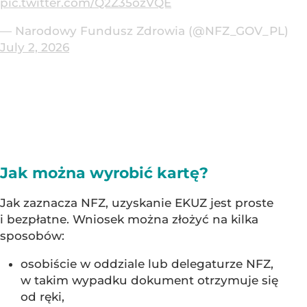
pic.twitter.com/Q2Z35ozVQE
— Narodowy Fundusz Zdrowia (@NFZ_GOV_PL)
July 2, 2026
Jak można wyrobić kartę?
Jak zaznacza NFZ, uzyskanie EKUZ jest proste
i bezpłatne. Wniosek można złożyć na kilka
sposobów:
osobiście w oddziale lub delegaturze NFZ,
w takim wypadku dokument otrzymuje się
od ręki,