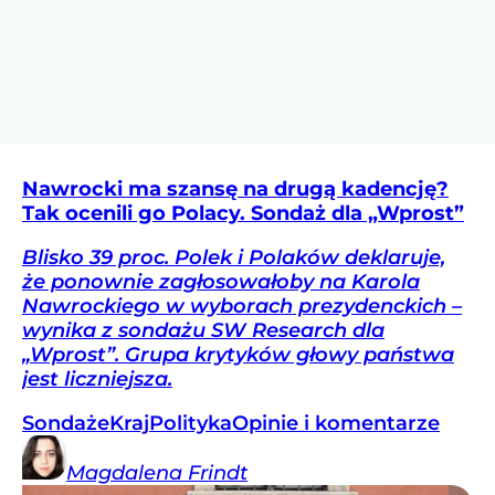
Nawrocki ma szansę na drugą kadencję?
Tak ocenili go Polacy. Sondaż dla „Wprost”
Blisko 39 proc. Polek i Polaków deklaruje,
że ponownie zagłosowałoby na Karola
Nawrockiego w wyborach prezydenckich –
wynika z sondażu SW Research dla
„Wprost”. Grupa krytyków głowy państwa
jest liczniejsza.
Sondaże
Kraj
Polityka
Opinie i komentarze
Magdalena
Frindt