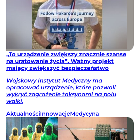
„To urządzenie zwiększy znacznie szanse
na uratowanie życia”. Ważny projekt
mający zwiększyć bezpieczeństwo
Wojskowy Instytut Medyczny ma
opracować urządzenie, które pozwoli
wykryć zagrożenie toksynami na polu
walki.
Aktualności
Innowacje
Medycyna