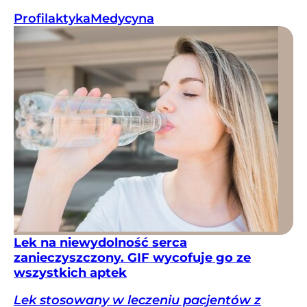
Profilaktyka
Medycyna
Lek na niewydolność serca
zanieczyszczony. GIF wycofuje go ze
wszystkich aptek
Lek stosowany w leczeniu pacjentów z