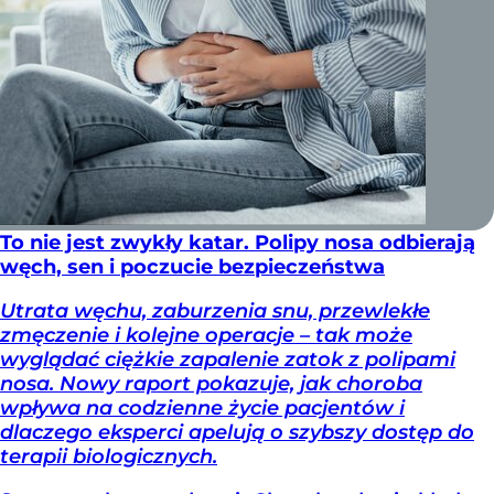
To nie jest zwykły katar. Polipy nosa odbierają
węch, sen i poczucie bezpieczeństwa
Utrata węchu, zaburzenia snu, przewlekłe
zmęczenie i kolejne operacje – tak może
wyglądać ciężkie zapalenie zatok z polipami
nosa. Nowy raport pokazuje, jak choroba
wpływa na codzienne życie pacjentów i
dlaczego eksperci apelują o szybszy dostęp do
terapii biologicznych.