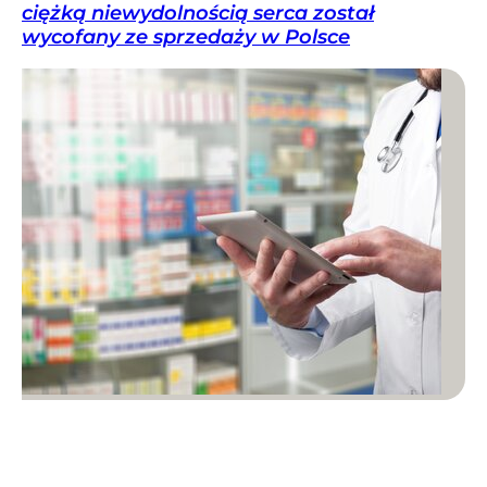
ciężką niewydolnością serca został
wycofany ze sprzedaży w Polsce