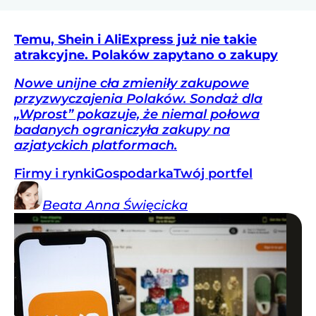
Temu, Shein i AliExpress już nie takie
atrakcyjne. Polaków zapytano o zakupy
Nowe unijne cła zmieniły zakupowe
przyzwyczajenia Polaków. Sondaż dla
„Wprost” pokazuje, że niemal połowa
badanych ograniczyła zakupy na
azjatyckich platformach.
Firmy i rynki
Gospodarka
Twój portfel
Beata Anna
Święcicka