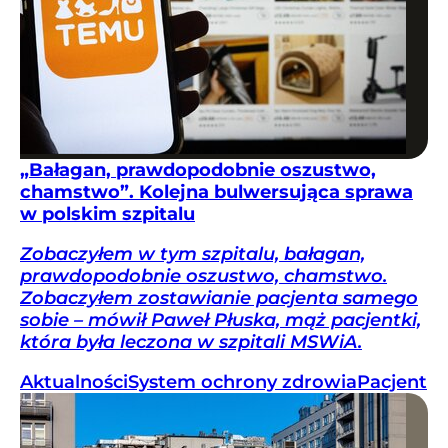
„Bałagan, prawdopodobnie oszustwo,
chamstwo”. Kolejna bulwersująca sprawa
w polskim szpitalu
Zobaczyłem w tym szpitalu, bałagan,
prawdopodobnie oszustwo, chamstwo.
Zobaczyłem zostawianie pacjenta samego
sobie – mówił Paweł Płuska, mąż pacjentki,
która była leczona w szpitali MSWiA.
Aktualności
System ochrony zdrowia
Pacjent