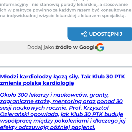
informacyjny i nie stanowią porady lekarskiej, a stosowanie
ich w praktyce powinno za każdym razem być konsultowane
na indywidualnej wizycie lekarskiej z lekarzem specjalistą.
UDOSTĘPNIJ
Dodaj jako
źródło w Google
Młodzi kardiolodzy łączą siły. Tak Klub 30 PTK
zmienia polską kardiologię
Około 300 lekarzy i naukowców, granty,
zagraniczne staże, mentoring oraz ponad 30
sesji naukowych rocznie. Prof. Krzysztof
Ozierański opowiada, jak Klub 30 PTK buduje
współpracę między pokoleniami i dlaczego jej
efekty odczuwają później pacjenci.