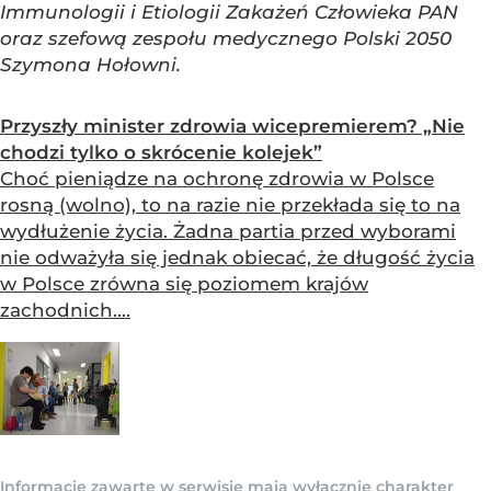
Immunologii i Etiologii Zakażeń Człowieka PAN
oraz szefową zespołu medycznego Polski 2050
Szymona Hołowni.
Przyszły minister zdrowia wicepremierem? „Nie
chodzi tylko o skrócenie kolejek”
Choć pieniądze na ochronę zdrowia w Polsce
rosną (wolno), to na razie nie przekłada się to na
wydłużenie życia. Żadna partia przed wyborami
nie odważyła się jednak obiecać, że długość życia
w Polsce zrówna się poziomem krajów
zachodnich....
Informacje zawarte w serwisie mają wyłącznie charakter