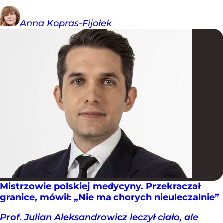
Anna
Kopras-Fijołek
Mistrzowie polskiej medycyny. Przekraczał
granice, mówił: „Nie ma chorych nieuleczalnie”
Prof. Julian Aleksandrowicz leczył ciało, ale