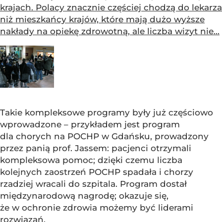
krajach. Polacy znacznie częściej chodzą do lekarza
niż mieszkańcy krajów, które mają dużo wyższe
nakłady na opiekę zdrowotną, ale liczba wizyt nie...
Takie kompleksowe programy były już częściowo
wprowadzone – przykładem jest program
dla chorych na POCHP w Gdańsku, prowadzony
przez panią prof. Jassem: pacjenci otrzymali
kompleksowa pomoc; dzięki czemu liczba
kolejnych zaostrzeń POCHP spadała i chorzy
rzadziej wracali do szpitala. Program dostał
międzynarodową nagrodę; okazuje się,
że w ochronie zdrowia możemy być liderami
rozwiązań.