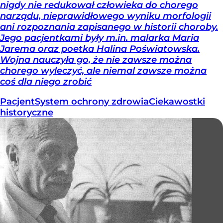
nigdy nie redukował człowieka do chorego
narządu, nieprawidłowego wyniku morfologii
ani rozpoznania zapisanego w historii choroby.
Jego pacjentkami były m.in. malarka Maria
Jarema oraz poetka Halina Poświatowska.
Wojna nauczyła go, że nie zawsze można
chorego wyleczyć, ale niemal zawsze można
coś dla niego zrobić
Pacjent
System ochrony zdrowia
Ciekawostki
historyczne