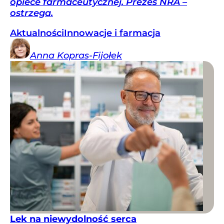
opiece farmaceutycznej. Prezes NRA –
ostrzega.
Aktualności
Innowacje i farmacja
Anna
Kopras-Fijołek
Lek na niewydolność serca