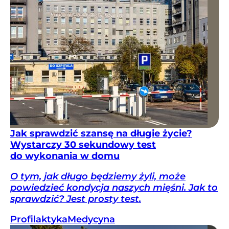
Jak sprawdzić szansę na długie życie?
Wystarczy 30 sekundowy test
do wykonania w domu
O tym, jak długo będziemy żyli, może
powiedzieć kondycja naszych mięśni. Jak to
sprawdzić? Jest prosty test.
Profilaktyka
Medycyna