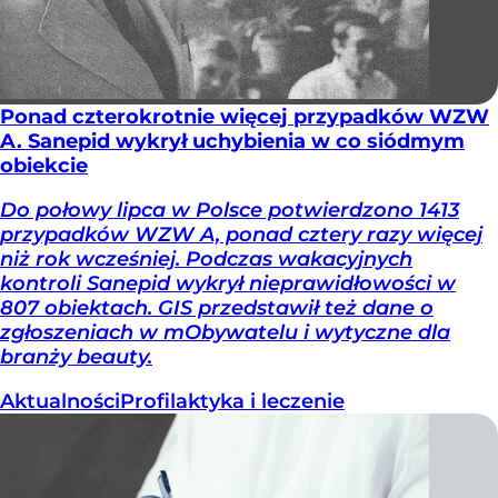
Ponad czterokrotnie więcej przypadków WZW
A. Sanepid wykrył uchybienia w co siódmym
obiekcie
Do połowy lipca w Polsce potwierdzono 1413
przypadków WZW A, ponad cztery razy więcej
niż rok wcześniej. Podczas wakacyjnych
kontroli Sanepid wykrył nieprawidłowości w
807 obiektach. GIS przedstawił też dane o
zgłoszeniach w mObywatelu i wytyczne dla
branży beauty.
Aktualności
Profilaktyka i leczenie