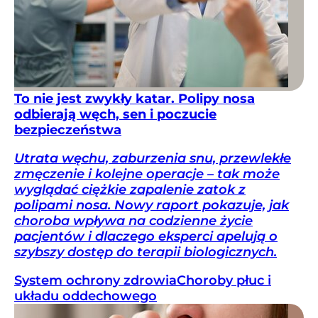
To nie jest zwykły katar. Polipy nosa
odbierają węch, sen i poczucie
bezpieczeństwa
Utrata węchu, zaburzenia snu, przewlekłe
zmęczenie i kolejne operacje – tak może
wyglądać ciężkie zapalenie zatok z
polipami nosa. Nowy raport pokazuje, jak
choroba wpływa na codzienne życie
pacjentów i dlaczego eksperci apelują o
szybszy dostęp do terapii biologicznych.
System ochrony zdrowia
Choroby płuc i
układu oddechowego