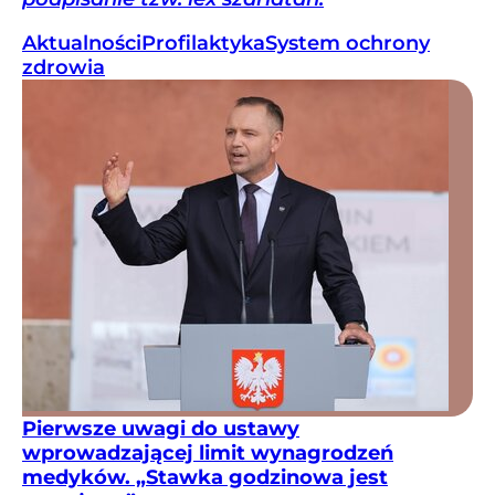
Aktualności
Profilaktyka
System ochrony
zdrowia
Pierwsze uwagi do ustawy
wprowadzającej limit wynagrodzeń
medyków. „Stawka godzinowa jest