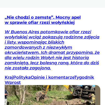
„Nie chodzi o zemstę”. Mocny apel
w sprawie ofiar rzezi wołyńskiej
W Buenos Aires potomkowie ofiar rzezi
wołyńskiej wciąż pokazują rodzinne zdjęcia
i listy, wspominając bliskich
zamordowanych z niezwykłym
okrucieństwem. Ich dramat przypomina, że
dla wielu rodzin Wołyń nie jest historią
zamkniętą, lecz bolesną raną, która do dziś
nie została zagojona.
Kraj
Polityka
Opinie i komentarze
Tygodnik
Wprost