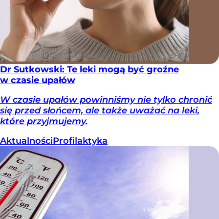
Dr Sutkowski: Te leki mogą być groźne
w czasie upałów
W czasie upałów powinniśmy nie tylko chronić
się przed słońcem, ale także uważać na leki,
które przyjmujemy.
Aktualności
Profilaktyka