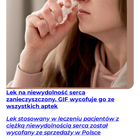
Lek na niewydolność serca
zanieczyszczony. GIF wycofuje go ze
wszystkich aptek
Lek stosowany w leczeniu pacjentów z
ciężką niewydolnością serca został
wycofany ze sprzedaży w Polsce