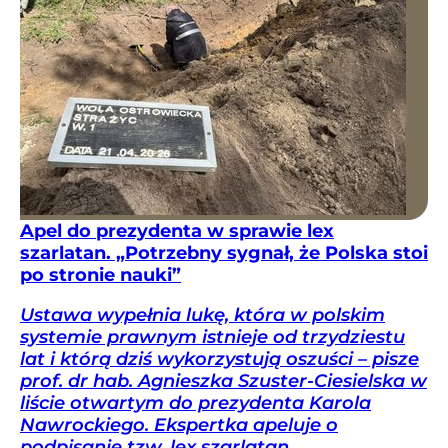
Apel do prezydenta w sprawie lex
szarlatan. „Potrzebny sygnał, że Polska stoi
po stronie nauki”
Ustawa wypełnia lukę, która w polskim
systemie prawnym istnieje od trzydziestu
lat i którą dziś wykorzystują oszuści – pisze
prof. dr hab. Agnieszka Szuster-Ciesielska w
liście otwartym do prezydenta Karola
Nawrockiego. Ekspertka apeluje o
podpisanie tzw. lex szarlatan.