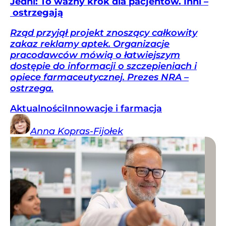
Jedni: To ważny krok dla pacjentów. Inni –
ostrzegają
Rząd przyjął projekt znoszący całkowity
zakaz reklamy aptek. Organizacje
pracodawców mówią o łatwiejszym
dostępie do informacji o szczepieniach i
opiece farmaceutycznej. Prezes NRA –
ostrzega.
Aktualności
Innowacje i farmacja
Anna
Kopras-Fijołek