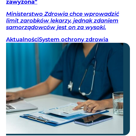
zawyżona”
Ministerstwo Zdrowia chce wprowadzić
limit zarobków lekarzy, jednak zdaniem
samorządowców jest on za wysoki.
Aktualności
System ochrony zdrowia