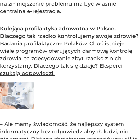
na zmniejszenie problemu ma być właśnie
centralna e-rejestracja.
Kulejąca profilaktyka zdrowotna w Polsce.
Dlaczego tak rzadko kontrolujemy swoje zdrowie?
Badania profilaktyczne Polaków. Choć istnieje
wiele programów oferujących darmową kontrolę
zdrowia, to zdecydowanie zbyt rzadko z nich
korzystamy. Dlaczego tak się dzieje? Eksperci
szukają odpowiedzi.
– Ale mamy świadomość, że najlepszy system
informatyczny bez odpowiedzialnych ludzi, nic