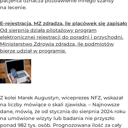
pacjenta oznacza pozbawienie innego szansy
na lecenie.
E-rejestracja. MZ zdradza, ile placówek się zapisało
Od sierpnia działa pilotażowy program
elektronicznej rejestracji do poradni i przychodni.
Ministerstwo Zdrowia zdradza, ile podmiotów
bierze udział w programie.
Z kolei Marek Augustyn, wiceprezes NFZ, wskazał
na liczby mówiące o skali zjawiska. – Najnowsze
dane, mówią, że od stycznia do sierpnia 2024 roku
na umówione wizyty lub badania nie przyszło
ponad 982 tys. osób. Prognozowana ilość za cały