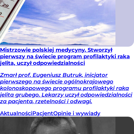
Mistrzowie polskiej medycyny. Stworzył
pierwszy na świecie program profilaktyki raka
jelita, uczył odpowiedzialności
Zmarł prof. Eugeniusz Butruk, inicjator
pierwszego na świecie ogólnokrajowego
kolonoskopowego programu profilaktyki raka
jelita grubego. Lekarzy uczył odpowiedzialności
za pacjenta, rzetelności i odwagi.
Aktualności
Pacjent
Opinie i wywiady