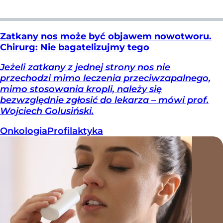
Zatkany nos może być objawem nowotworu.
Chirurg: Nie bagatelizujmy tego
Jeżeli zatkany z jednej strony nos nie
przechodzi mimo leczenia przeciwzapalnego,
mimo stosowania kropli, należy się
bezwzględnie zgłosić do lekarza – mówi prof.
Wojciech Golusiński.
Onkologia
Profilaktyka