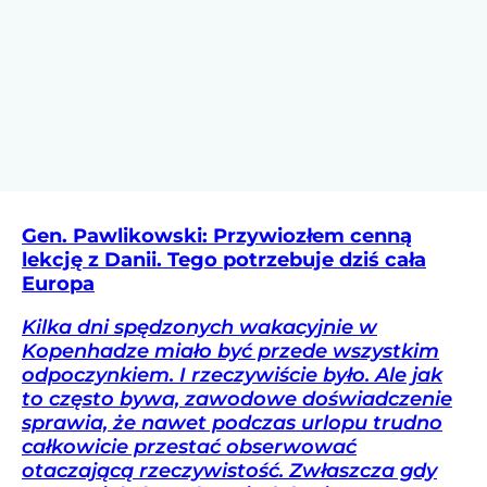
Gen. Pawlikowski: Przywiozłem cenną
lekcję z Danii. Tego potrzebuje dziś cała
Europa
Kilka dni spędzonych wakacyjnie w
Kopenhadze miało być przede wszystkim
odpoczynkiem. I rzeczywiście było. Ale jak
to często bywa, zawodowe doświadczenie
sprawia, że nawet podczas urlopu trudno
całkowicie przestać obserwować
otaczającą rzeczywistość. Zwłaszcza gdy