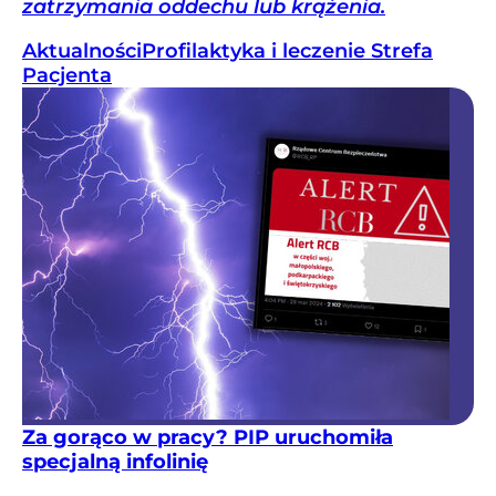
zatrzymania oddechu lub krążenia.
Aktualności
Profilaktyka i leczenie
Strefa
Pacjenta
Za gorąco w pracy? PIP uruchomiła
specjalną infolinię