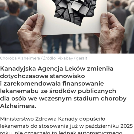
Choroba Alzheimera
/ Źródło:
Pixabay
/
geralt
Kanadyjska Agencja Leków zmieniła
dotychczasowe stanowisko
i zarekomendowała finansowanie
lekanemabu ze środków publicznych
dla osób we wczesnym stadium choroby
Alzheimera.
Ministerstwo Zdrowia Kanady dopuściło
lekanemab do stosowania już w październiku 2025
roku, nie oznaczało to jednak automatycznego