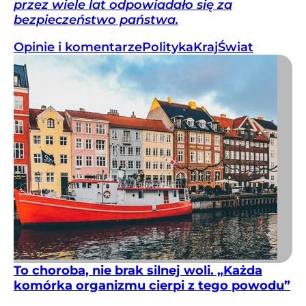
przez wiele lat odpowiadało się za
bezpieczeństwo państwa.
Opinie i komentarze
Polityka
Kraj
Świat
To choroba, nie brak silnej woli. „Każda
komórka organizmu cierpi z tego powodu”