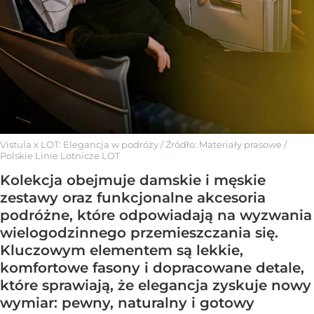
Vistula x LOT: Elegancja w podróży
/ Źródło:
Materiały prasowe
/
Polskie Linie Lotnicze LOT
Kolekcja obejmuje damskie i męskie
zestawy oraz funkcjonalne akcesoria
podróżne, które odpowiadają na wyzwania
wielogodzinnego przemieszczania się.
Kluczowym elementem są lekkie,
komfortowe fasony i dopracowane detale,
które sprawiają, że elegancja zyskuje nowy
wymiar: pewny, naturalny i gotowy