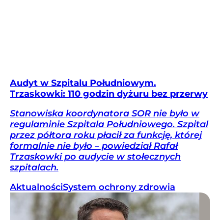
Audyt w Szpitalu Południowym.
Trzaskowki: 110 godzin dyżuru bez przerwy
Stanowiska koordynatora SOR nie było w
regulaminie Szpitala Południowego. Szpital
przez półtora roku płacił za funkcję, której
formalnie nie było – powiedział Rafał
Trzaskowki po audycie w stołecznych
szpitalach.
Aktualności
System ochrony zdrowia