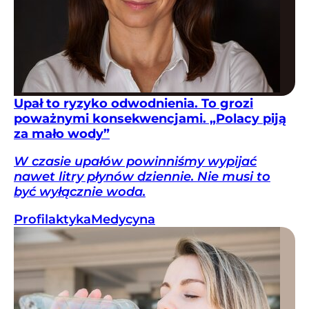
Upał to ryzyko odwodnienia. To grozi
poważnymi konsekwencjami. „Polacy piją
za mało wody”
W czasie upałów powinniśmy wypijać
nawet litry płynów dziennie. Nie musi to
być wyłącznie woda.
Profilaktyka
Medycyna