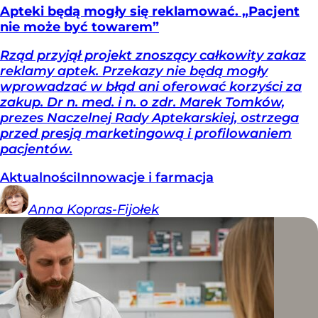
Apteki będą mogły się reklamować. „Pacjent
nie może być towarem”
Rząd przyjął projekt znoszący całkowity zakaz
reklamy aptek. Przekazy nie będą mogły
wprowadzać w błąd ani oferować korzyści za
zakup. Dr n. med. i n. o zdr. Marek Tomków,
prezes Naczelnej Rady Aptekarskiej, ostrzega
przed presją marketingową i profilowaniem
pacjentów.
Aktualności
Innowacje i farmacja
Anna
Kopras-Fijołek