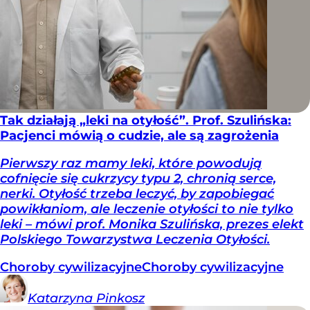
Tak działają „leki na otyłość”. Prof. Szulińska:
Pacjenci mówią o cudzie, ale są zagrożenia
Pierwszy raz mamy leki, które powodują
cofnięcie się cukrzycy typu 2, chronią serce,
nerki. Otyłość trzeba leczyć, by zapobiegać
powikłaniom, ale leczenie otyłości to nie tylko
leki – mówi prof. Monika Szulińska, prezes elekt
Polskiego Towarzystwa Leczenia Otyłości.
Choroby cywilizacyjne
Choroby cywilizacyjne
Katarzyna
Pinkosz