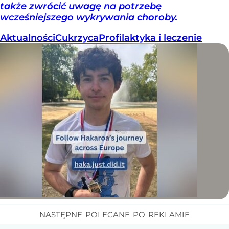
także zwrócić uwagę na potrzebę
wcześniejszego wykrywania choroby.
Aktualności
Cukrzyca
Profilaktyka i leczenie