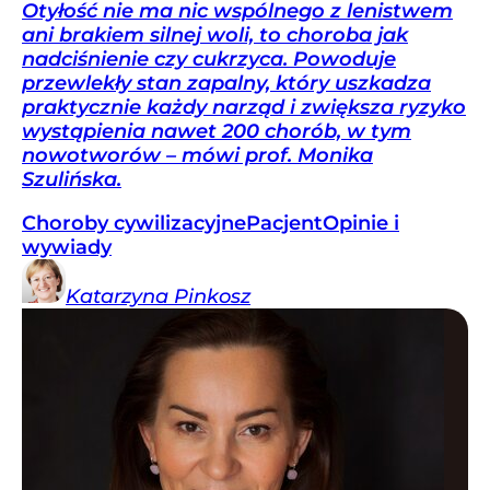
Otyłość nie ma nic wspólnego z lenistwem
ani brakiem silnej woli, to choroba jak
nadciśnienie czy cukrzyca. Powoduje
przewlekły stan zapalny, który uszkadza
praktycznie każdy narząd i zwiększa ryzyko
wystąpienia nawet 200 chorób, w tym
nowotworów – mówi prof. Monika
Szulińska.
Choroby cywilizacyjne
Pacjent
Opinie i
wywiady
Katarzyna
Pinkosz