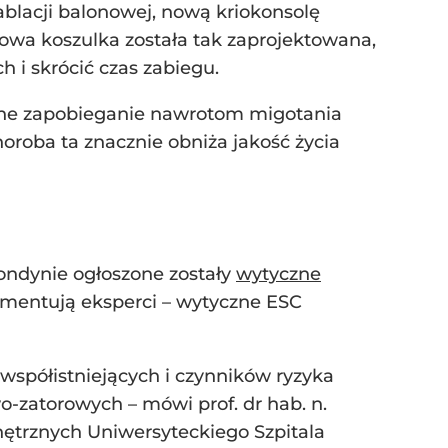
ablacji balonowej, nową kriokonsolę
wa koszulka została tak zaprojektowana,
 i skrócić czas zabiegu.
zne zapobieganie nawrotom migotania
oroba ta znacznie obniża jakość życia
ndynie ogłoszone zostały
wytyczne
omentują eksperci – wytyczne ESC
spółistniejących i czynników ryzyka
zatorowych – mówi prof. dr hab. n.
nętrznych Uniwersyteckiego Szpitala