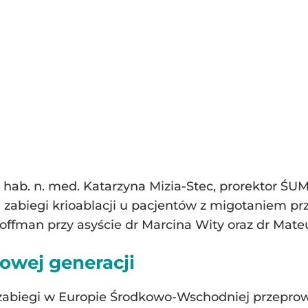
 dr hab. n. med. Katarzyna Mizia-Stec, prorektor ŚU
zabiegi krioablacji u pacjentów z migotaniem pr
ffman przy asyście dr Marcina Wity oraz dr Mate
nowej generacji
u zabiegi w Europie Środkowo-Wschodniej przepr