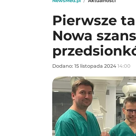
NewsMed.pl
/
Aktualności
Pierwsze ta
Nowa szans
przedsionk
Dodano:
15
listopada
2024
14:00