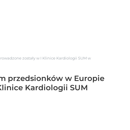
owadzone zostały w I Klinice Kardiologii SUM w
iem przedsionków w Europie
linice Kardiologii SUM