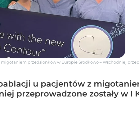
 z migotaniem przedsionków w Europie Środkowo – Wschodniej przepr
ioablacji u pacjentów z migotan
ej przeprowadzone zostały w I K