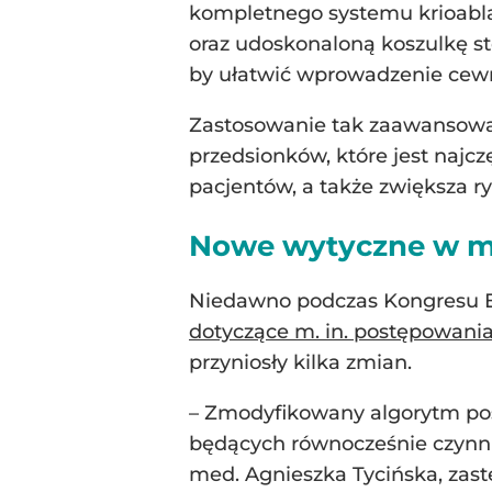
kompletnego systemu krioablac
oraz udoskonaloną koszulkę s
by ułatwić wprowadzenie cewni
Zastosowanie tak zaawansowa
przedsionków, które jest najc
pacjentów, a także zwiększa r
Nowe wytyczne w m
Niedawno podczas Kongresu E
dotyczące m. in. postępowani
przyniosły kilka zmian.
– Zmodyfikowany algorytm pos
będących równocześnie czynni
med. Agnieszka Tycińska, zast