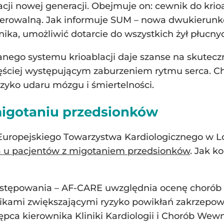
ji nowej generacji. Obejmuje on: cewnik do krio
terowalną. Jak informuje SUM – nowa dwukierunko
ka, umożliwić dotarcie do wszystkich żył płucnych
nego systemu krioablacji daje szanse na skutec
zęściej występującym zaburzeniem rytmu serca. Ch
yzyko udaru mózgu i śmiertelności.
igotaniu przedsionków
uropejskiego Towarzystwa Kardiologicznego w Lo
a u pacjentów z migotaniem przedsionków
. Jak k
tępowania – AF-CARE uwzględnia ocenę chorób w
kami zwiększającymi ryzyko powikłań zakrzepowo-
ępca kierownika Kliniki Kardiologii i Chorób Wew