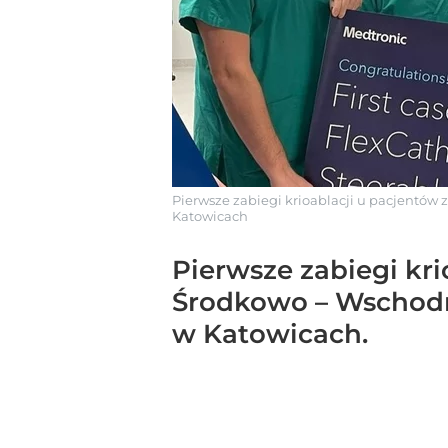
Pierwsze zabiegi krioablacji u pacjentów
Katowicach
Pierwsze zabiegi kr
Środkowo – Wschodni
w Katowicach.