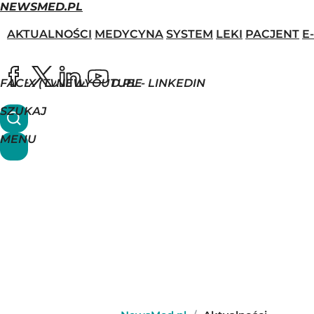
NEWSMED.PL
AKTUALNOŚCI
MEDYCYNA
SYSTEM
LEKI
PACJENT
E
FACEBOOK
X (TWITTER)
NEWSMED.PL - LINKEDIN
YOUTUBE
SZUKAJ
MENU