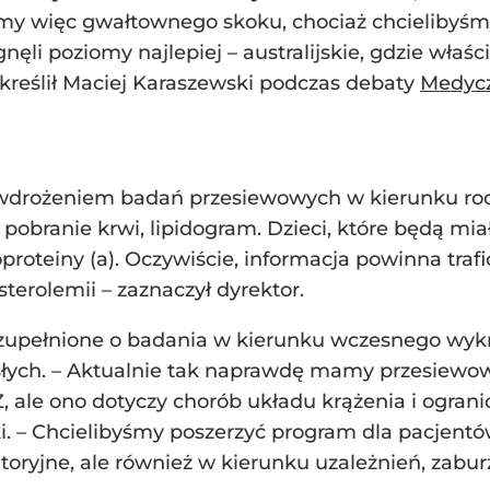
emy więc gwałtownego skoku, chociaż chcielibyśmy,
ęli poziomy najlepiej – australijskie, gdzie właśc
kreślił Maciej Karaszewski podczas debaty
Medycz
rożeniem badań przesiewowych w kierunku rodzin
 pobranie krwi, lipidogram. Dzieci, które będą m
proteiny (a). Oczywiście, informacja powinna trafi
terolemii – zaznaczył dyrektor.
 uzupełnione o badania w kierunku wczesnego wy
osłych. – Aktualnie tak naprawdę mamy przesiewo
 ale ono dotyczy chorób układu krążenia i ogranic
. – Chcielibyśmy poszerzyć program dla pacjentów 
atoryjne, ale również w kierunku uzależnień, zabu