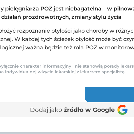
 czy pielęgniarza POZ jest niebagatelna – w pilnow
e działań prozdrowotnych, zmiany stylu życia
dołożyć rozpoznanie otyłości jako choroby w różny
icznej. W każdej tych ścieżek otyłość może być c
ologicznej ważna będzie też rola POZ w monitoro
yłącznie charakter informacyjny i nie stanowią porady lekars
indywidualnej wizycie lekarskiej z lekarzem specjalistą.
Dodaj jako
źródło w Google