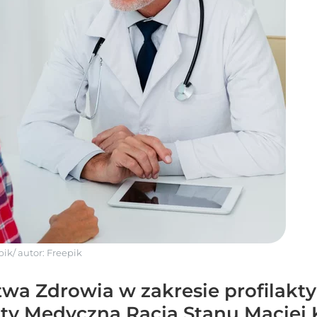
pik/ autor: Freepik
wa Zdrowia w zakresie profilakty
y Medyczna Racja Stanu Maciej K