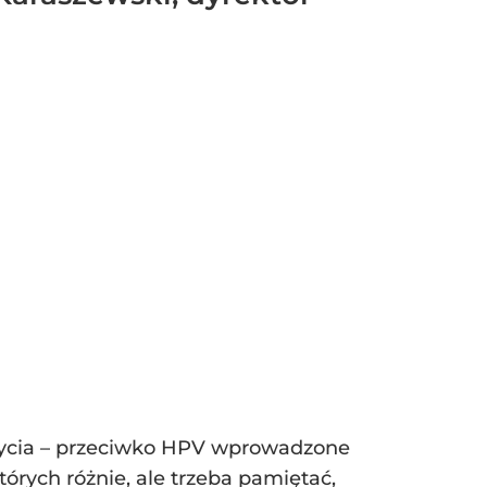
u życia – przeciwko HPV wprowadzone
órych różnie, ale trzeba pamiętać,