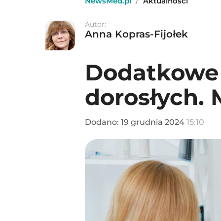
NewsMed.pl
/
Aktualności
Autor:
Anna Kopras-Fijołek
Dodatkowe b
dorosłych. 
Dodano:
19
grudnia
2024
15:10