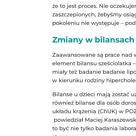
że to jest proces. Nie oczekuj
zaszczepionych, żebyśmy osiągn
pokoleniu nie występuje – pod
Zmiany w bilansach
Zaawansowane są prace nad wd
element bilansu sześciolatka –
miały też badanie badanie lipo
w kierunku rodziny hipercholes
Bilanse u dzieci mają zostać
również bilanse dla osób dor
układu krążenia (ChUK) w POZ,
powiedział Maciej Karaszewski
to być nie tylko badania labor