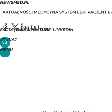
NEWSMED.PL
AKTUALNOŚCI
MEDYCYNA
SYSTEM
LEKI
PACJENT
E
FACEBOOK
X (TWITTER)
NEWSMED.PL - LINKEDIN
YOUTUBE
SZUKAJ
MENU