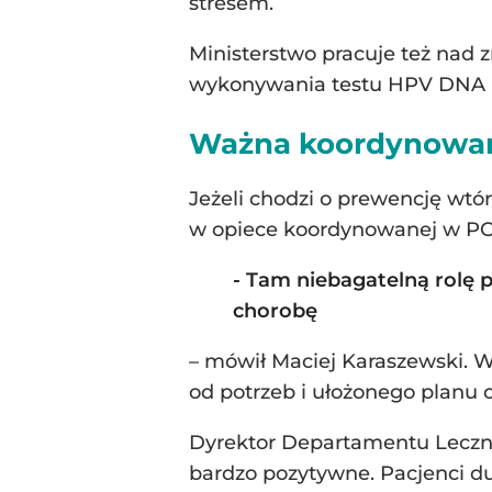
stresem.
Ministerstwo pracuje też nad
wykonywania testu HPV DNA HR
Ważna koordynowan
Jeżeli chodzi o prewencję wtór
w opiece koordynowanej w PO
- Tam niebagatelną rolę p
chorobę
– mówił Maciej Karaszewski. Wd
od potrzeb i ułożonego planu 
Dyrektor Departamentu Lecznic
bardzo pozytywne. Pacjenci duż