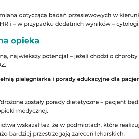
 zmianą dotyczącą badań przesiewowych w kierun
 i – w przypadku dodatnich wyników – cytologii
a opieka
ną, największy potencjał – jeżeli chodzi o choroby
Z.
ełnią pielęgniarka i porady edukacyjne dla pacj
rożone zostały porady dietetyczne – pacjent będz
opieki medycznej.
twa wskazał też, że w podmiotach, które realizu
o bardziej przestrzegają zaleceń lekarskich.