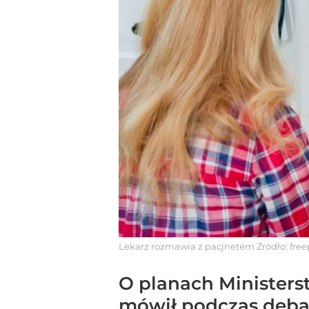
Lekarz rozmawia z pacjnetem
Źródło:
free
O planach Ministerst
mówił podczas debat