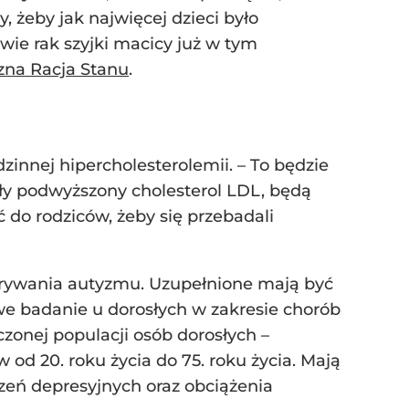
 żeby jak najwięcej dzieci było
iwie rak szyjki macicy już w tym
na Racja Stanu
.
nej hipercholesterolemii. – To będzie
iały podwyższony cholesterol LDL, będą
ć do rodziców, żeby się przebadali
krywania autyzmu. Uzupełnione mają być
we badanie u dorosłych w zakresie chorób
zonej populacji osób dorosłych –
od 20. roku życia do 75. roku życia. Mają
rzeń depresyjnych oraz obciążenia