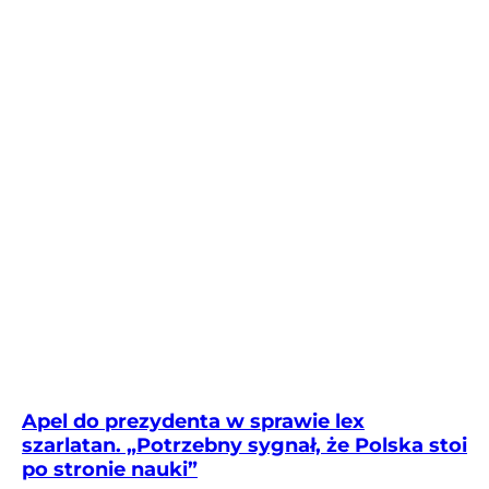
Apel do prezydenta w sprawie lex
szarlatan. „Potrzebny sygnał, że Polska stoi
po stronie nauki”