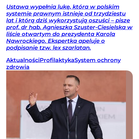
Ustawa wypełnia lukę, która w polskim
systemie prawnym istnieje od trzydziestu
lat i którą dziś wykorzystują oszuści – pisze
prof. dr hab. Agnieszka Szuster-Ciesielska w
liście otwartym do prezydenta Karola
Nawrockiego. Ekspertka apeluje o
podpisanie tzw. lex szarlatan.
Aktualności
Profilaktyka
System ochrony
zdrowia