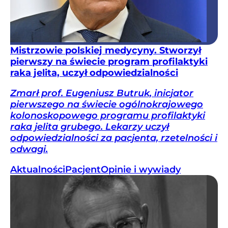
Mistrzowie polskiej medycyny. Stworzył
pierwszy na świecie program profilaktyki
raka jelita, uczył odpowiedzialności
Zmarł prof. Eugeniusz Butruk, inicjator
pierwszego na świecie ogólnokrajowego
kolonoskopowego programu profilaktyki
raka jelita grubego. Lekarzy uczył
odpowiedzialności za pacjenta, rzetelności i
odwagi.
Aktualności
Pacjent
Opinie i wywiady