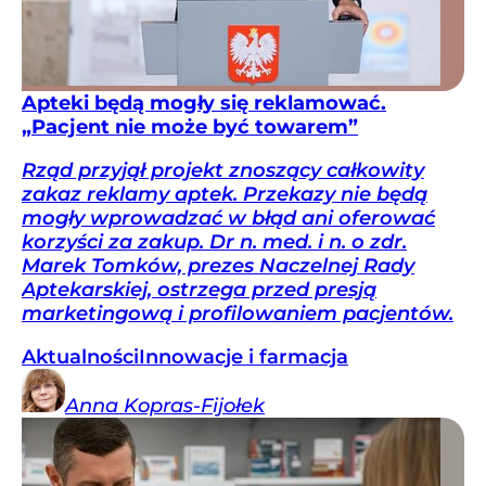
Apteki będą mogły się reklamować.
„Pacjent nie może być towarem”
Rząd przyjął projekt znoszący całkowity
zakaz reklamy aptek. Przekazy nie będą
mogły wprowadzać w błąd ani oferować
korzyści za zakup. Dr n. med. i n. o zdr.
Marek Tomków, prezes Naczelnej Rady
Aptekarskiej, ostrzega przed presją
marketingową i profilowaniem pacjentów.
Aktualności
Innowacje i farmacja
Anna
Kopras-Fijołek