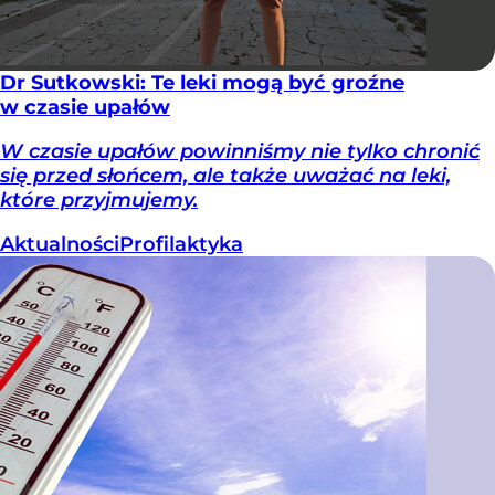
Dr Sutkowski: Te leki mogą być groźne
w czasie upałów
W czasie upałów powinniśmy nie tylko chronić
się przed słońcem, ale także uważać na leki,
które przyjmujemy.
Aktualności
Profilaktyka