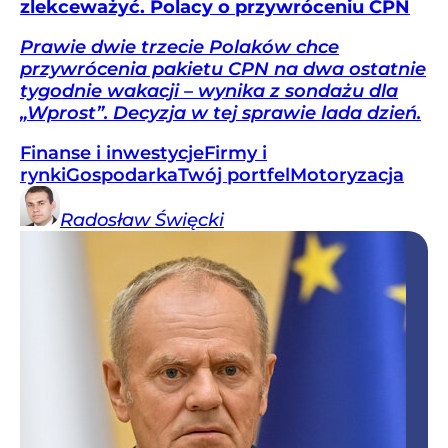
zlekceważyć. Polacy o przywróceniu CPN
Prawie dwie trzecie Polaków chce
przywrócenia pakietu CPN na dwa ostatnie
tygodnie wakacji – wynika z sondażu dla
„Wprost”. Decyzja w tej sprawie lada dzień.
Finanse i inwestycje
Firmy i
rynki
Gospodarka
Twój portfel
Motoryzacja
Radosław
Święcki