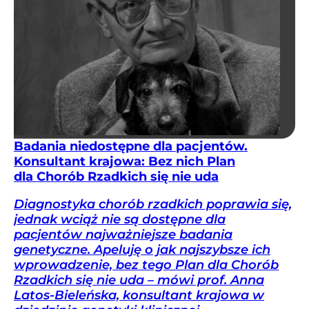
Badania niedostępne dla pacjentów.
Konsultant krajowa: Bez nich Plan
dla Chorób Rzadkich się nie uda
Diagnostyka chorób rzadkich poprawia się,
jednak wciąż nie są dostępne dla
pacjentów najważniejsze badania
genetyczne. Apeluję o jak najszybsze ich
wprowadzenie, bez tego Plan dla Chorób
Rzadkich się nie uda – mówi prof. Anna
Latos-Bieleńska, konsultant krajowa w