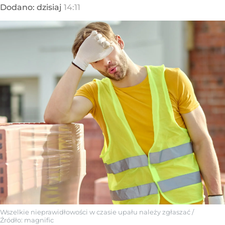
Dodano:
dzisiaj
14:11
Wszelkie nieprawidłowości w czasie upału należy zgłaszać
/
Źródło:
magnific