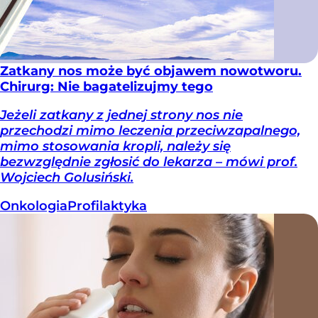
Zatkany nos może być objawem nowotworu.
Chirurg: Nie bagatelizujmy tego
Jeżeli zatkany z jednej strony nos nie
przechodzi mimo leczenia przeciwzapalnego,
mimo stosowania kropli, należy się
bezwzględnie zgłosić do lekarza – mówi prof.
Wojciech Golusiński.
Onkologia
Profilaktyka