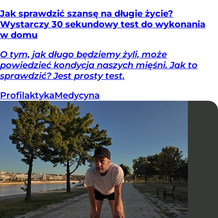
Jak sprawdzić szansę na długie życie?
Wystarczy 30 sekundowy test do wykonania
w domu
O tym, jak długo będziemy żyli, może
powiedzieć kondycja naszych mięśni. Jak to
sprawdzić? Jest prosty test.
Profilaktyka
Medycyna