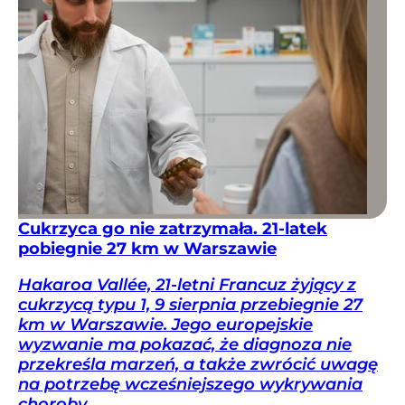
Cukrzyca go nie zatrzymała. 21-latek
pobiegnie 27 km w Warszawie
Hakaroa Vallée, 21-letni Francuz żyjący z
cukrzycą typu 1, 9 sierpnia przebiegnie 27
km w Warszawie. Jego europejskie
wyzwanie ma pokazać, że diagnoza nie
przekreśla marzeń, a także zwrócić uwagę
na potrzebę wcześniejszego wykrywania
choroby.