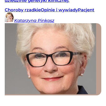
dziedzinie genetyki klinicznej.
Choroby rzadkie
Opinie i wywiady
Pacjent
Katarzyna
Pinkosz