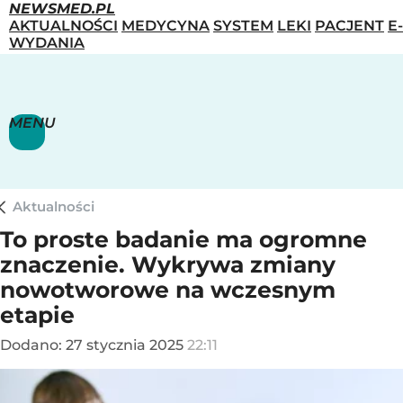
NEWSMED.PL
AKTUALNOŚCI
MEDYCYNA
SYSTEM
LEKI
PACJENT
E-
WYDANIA
MENU
Aktualności
To proste badanie ma ogromne
znaczenie. Wykrywa zmiany
nowotworowe na wczesnym
etapie
Dodano:
27
stycznia
2025
22:11