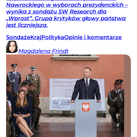
Nawrockiego w wyborach prezydenckich –
wynika z sondażu SW Research dla
„Wprost”. Grupa krytyków głowy państwa
jest liczniejsza.
Sondaże
Kraj
Polityka
Opinie i komentarze
Magdalena
Frindt