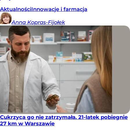
Aktualności
Innowacje i farmacja
Anna
Kopras-Fijołek
Cukrzyca go nie zatrzymała. 21-latek pobiegnie
27 km w Warszawie