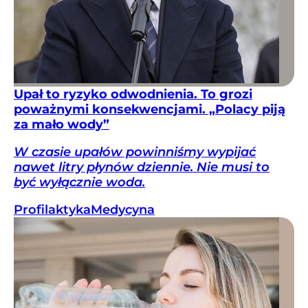
Upał to ryzyko odwodnienia. To grozi
poważnymi konsekwencjami. „Polacy piją
za mało wody”
W czasie upałów powinniśmy wypijać
nawet litry płynów dziennie. Nie musi to
być wyłącznie woda.
Profilaktyka
Medycyna