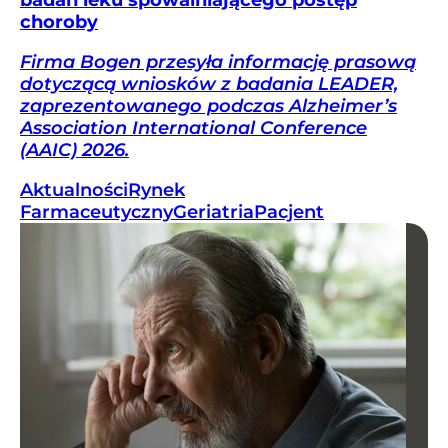
badań leku spowalniającego postęp
choroby
Firma Bogen przesyła informację prasową
dotyczącą wniosków z badania LEADER,
zaprezentowanego podczas Alzheimer’s
Association International Conference
(AAIC) 2026.
Aktualności
Rynek
Farmaceutyczny
Geriatria
Pacjent