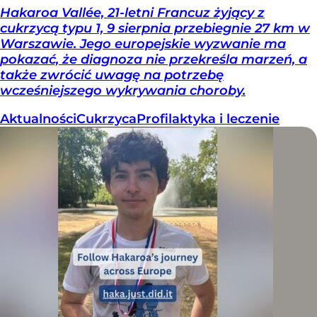
Hakaroa Vallée, 21-letni Francuz żyjący z
cukrzycą typu 1, 9 sierpnia przebiegnie 27 km w
Warszawie. Jego europejskie wyzwanie ma
pokazać, że diagnoza nie przekreśla marzeń, a
także zwrócić uwagę na potrzebę
wcześniejszego wykrywania choroby.
Aktualności
Cukrzyca
Profilaktyka i leczenie