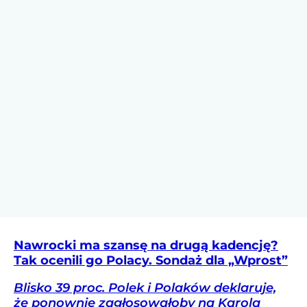
Nawrocki ma szansę na drugą kadencję?
Tak ocenili go Polacy. Sondaż dla „Wprost”
Blisko 39 proc. Polek i Polaków deklaruje,
że ponownie zagłosowałoby na Karola