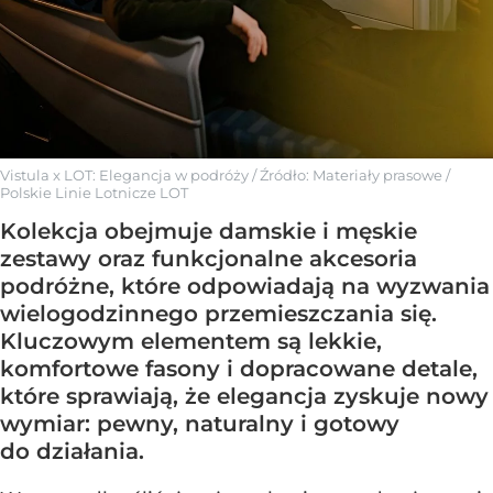
Vistula x LOT: Elegancja w podróży
/ Źródło:
Materiały prasowe
/
Polskie Linie Lotnicze LOT
Kolekcja obejmuje damskie i męskie
zestawy oraz funkcjonalne akcesoria
podróżne, które odpowiadają na wyzwania
wielogodzinnego przemieszczania się.
Kluczowym elementem są lekkie,
komfortowe fasony i dopracowane detale,
które sprawiają, że elegancja zyskuje nowy
wymiar: pewny, naturalny i gotowy
do działania.