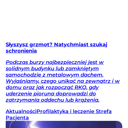
Słyszysz grzmot? Natychmiast szukaj
schronienia
Podczas burzy najbezpieczniej jest w
solidnym budynku lub zamkniętym
samochodzie z metalowym dachem.
Wyjaśniamy, czego unikać na zewnątrz i w
domu oraz jak rozpocząć RKO, gdy
uderzenie pioruna doprowadzi do
zatrzymania oddechu lub krążenia.
Aktualności
Profilaktyka i leczenie
Strefa
Pacjenta