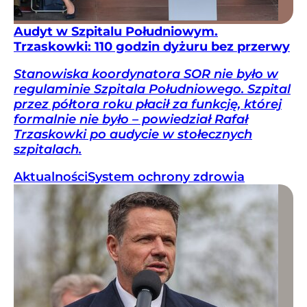
Audyt w Szpitalu Południowym.
Trzaskowki: 110 godzin dyżuru bez przerwy
Stanowiska koordynatora SOR nie było w
regulaminie Szpitala Południowego. Szpital
przez półtora roku płacił za funkcję, której
formalnie nie było – powiedział Rafał
Trzaskowki po audycie w stołecznych
szpitalach.
Aktualności
System ochrony zdrowia