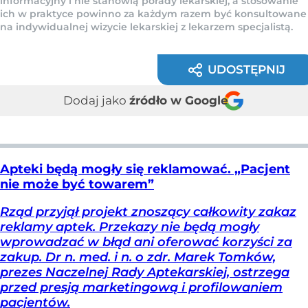
informacyjny i nie stanowią porady lekarskiej, a stosowanie
ich w praktyce powinno za każdym razem być konsultowane
na indywidualnej wizycie lekarskiej z lekarzem specjalistą.
UDOSTĘPNIJ
Dodaj jako
źródło w Google
Apteki będą mogły się reklamować. „Pacjent
nie może być towarem”
Rząd przyjął projekt znoszący całkowity zakaz
reklamy aptek. Przekazy nie będą mogły
wprowadzać w błąd ani oferować korzyści za
zakup. Dr n. med. i n. o zdr. Marek Tomków,
prezes Naczelnej Rady Aptekarskiej, ostrzega
przed presją marketingową i profilowaniem
pacjentów.