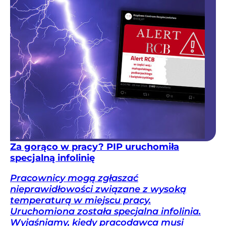
Za gorąco w pracy? PIP uruchomiła
specjalną infolinię
Pracownicy mogą zgłaszać
nieprawidłowości związane z wysoką
temperaturą w miejscu pracy.
Uruchomiona została specjalna infolinia.
Wyjaśniamy, kiedy pracodawca musi