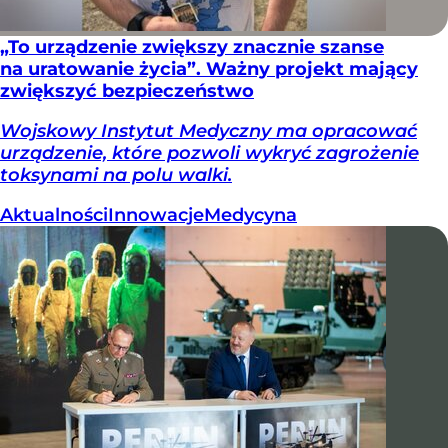
„To urządzenie zwiększy znacznie szanse
na uratowanie życia”. Ważny projekt mający
zwiększyć bezpieczeństwo
Wojskowy Instytut Medyczny ma opracować
urządzenie, które pozwoli wykryć zagrożenie
toksynami na polu walki.
Aktualności
Innowacje
Medycyna