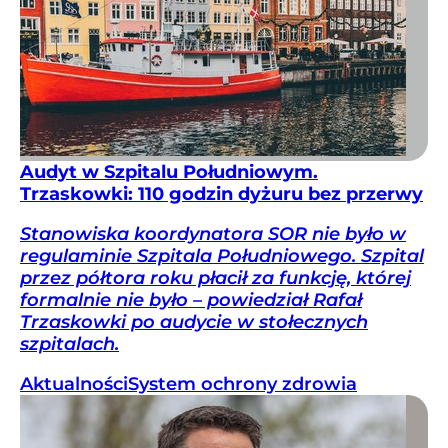
Audyt w Szpitalu Południowym.
Trzaskowki: 110 godzin dyżuru bez przerwy
Stanowiska koordynatora SOR nie było w
regulaminie Szpitala Południowego. Szpital
przez półtora roku płacił za funkcję, której
formalnie nie było – powiedział Rafał
Trzaskowki po audycie w stołecznych
szpitalach.
Aktualności
System ochrony zdrowia