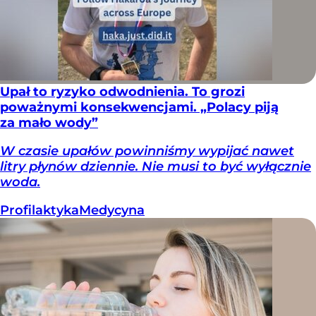
Upał to ryzyko odwodnienia. To grozi
poważnymi konsekwencjami. „Polacy piją
za mało wody”
W czasie upałów powinniśmy wypijać nawet
litry płynów dziennie. Nie musi to być wyłącznie
woda.
Profilaktyka
Medycyna