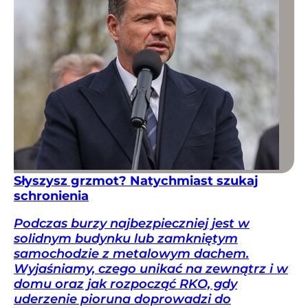
Słyszysz grzmot? Natychmiast szukaj
schronienia
Podczas burzy najbezpieczniej jest w
solidnym budynku lub zamkniętym
samochodzie z metalowym dachem.
Wyjaśniamy, czego unikać na zewnątrz i w
domu oraz jak rozpocząć RKO, gdy
uderzenie pioruna doprowadzi do