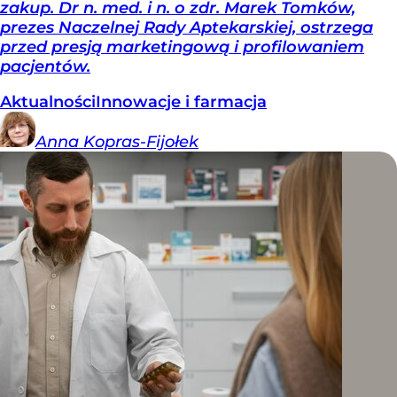
zakup. Dr n. med. i n. o zdr. Marek Tomków,
prezes Naczelnej Rady Aptekarskiej, ostrzega
przed presją marketingową i profilowaniem
pacjentów.
Aktualności
Innowacje i farmacja
Anna
Kopras-Fijołek