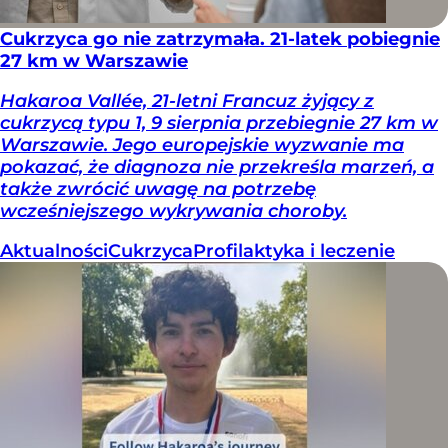
Cukrzyca go nie zatrzymała. 21-latek pobiegnie
27 km w Warszawie
Hakaroa Vallée, 21-letni Francuz żyjący z
cukrzycą typu 1, 9 sierpnia przebiegnie 27 km w
Warszawie. Jego europejskie wyzwanie ma
pokazać, że diagnoza nie przekreśla marzeń, a
także zwrócić uwagę na potrzebę
wcześniejszego wykrywania choroby.
Aktualności
Cukrzyca
Profilaktyka i leczenie