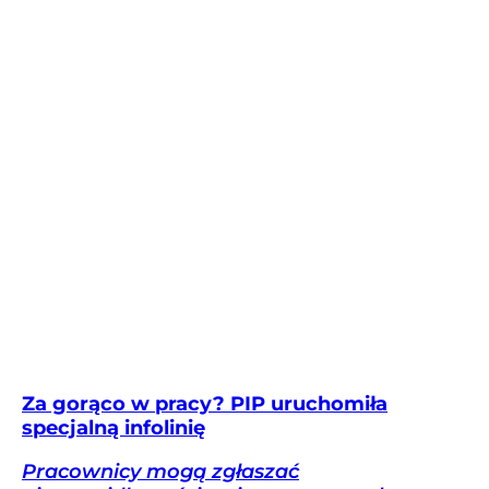
Za gorąco w pracy? PIP uruchomiła
specjalną infolinię
Pracownicy mogą zgłaszać