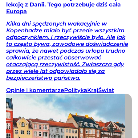
lekcję z Danii. Tego potrzebuje dziś cała
Europa
Kilka dni spędzonych wakacyjnie w
Kopenhadze miało być przede wszystkim
odpoczynkiem. I rzeczywiście było. Ale jak
to często bywa, zawodowe doświadczenie
sprawia, że nawet podczas urlopu trudno
całkowicie przestać obserwować
otaczającą rzeczywistość. Zwłaszcza gdy
przez wiele lat odpowiadało się za
bezpieczeństwo państwa.
Opinie i komentarze
Polityka
Kraj
Świat