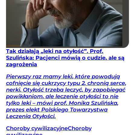
Tak działają „leki na otyłość”. Prof.
Szulińska: Pacjenci mówią o cudzie, ale są
zagrożenia
Pierwszy raz mamy leki, które powodują
cofnięcie się cukrzycy typu 2, chronią serce,
nerki. Otyłość trzeba leczyć, by zapobiegać
powikłaniom, ale leczenie otyłości to nie
tylko leki – mówi prof. Monika Szulińska,
prezes elekt Polskiego Towarzystwa
Leczenia Otyłości.
Choroby cywilizacyjne
Choroby
cywilizacyjne