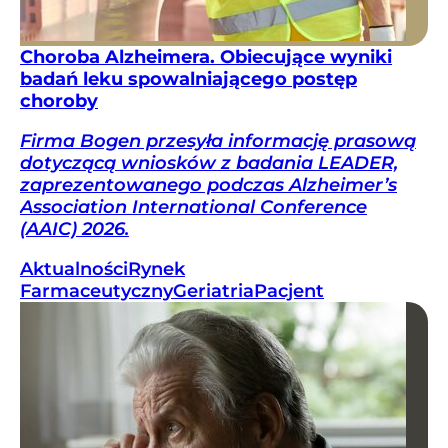
Choroba Alzheimera. Obiecujące wyniki
badań leku spowalniającego postęp
choroby
Firma Bogen przesyła informację prasową
dotyczącą wniosków z badania LEADER,
zaprezentowanego podczas Alzheimer’s
Association International Conference
(AAIC) 2026.
Aktualności
Rynek
Farmaceutyczny
Geriatria
Pacjent