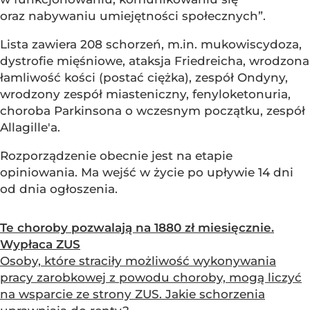
oraz nabywaniu umiejętności społecznych”.
Lista zawiera 208 schorzeń, m.in. mukowiscydoza,
dystrofie mięśniowe, ataksja Friedreicha, wrodzona
łamliwość kości (postać ciężka), zespół Ondyny,
wrodzony zespół miasteniczny, fenyloketonuria,
choroba Parkinsona o wczesnym początku, zespół
Allagille'a.
Rozporządzenie obecnie jest na etapie
opiniowania. Ma wejść w życie po upływie 14 dni
od dnia ogłoszenia.
Te choroby pozwalają na 1880 zł miesięcznie.
Wypłaca ZUS
Osoby, które straciły możliwość wykonywania
pracy zarobkowej z powodu choroby, mogą liczyć
na wsparcie ze strony ZUS. Jakie schorzenia