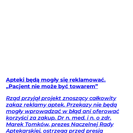
Apteki będą mogły się reklamować.
„Pacjent nie może być towarem”
Rząd przyjął projekt znoszący całkowity
zakaz reklamy aptek. Przekazy nie będą
mogły wprowadzać w błąd ani oferować
korzyści za zakup. Dr n. med. i n. o zdr.
Marek Tomków, prezes Naczelnej Rady
Aptekarskiej, ostrzega przed presją