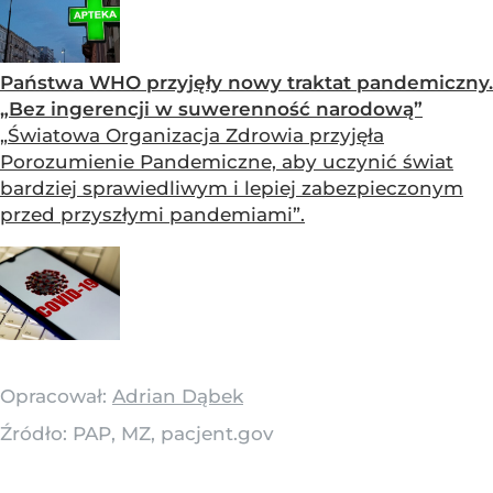
Państwa WHO przyjęły nowy traktat pandemiczny.
„Bez ingerencji w suwerenność narodową”
„Światowa Organizacja Zdrowia przyjęła
Porozumienie Pandemiczne, aby uczynić świat
bardziej sprawiedliwym i lepiej zabezpieczonym
przed przyszłymi pandemiami”.
Opracował:
Adrian Dąbek
Źródło:
PAP, MZ, pacjent.gov