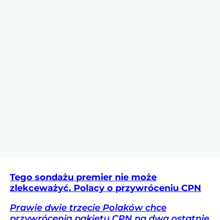
Tego sondażu premier nie może
zlekceważyć. Polacy o przywróceniu CPN
Prawie dwie trzecie Polaków chce
przywrócenia pakietu CPN na dwa ostatnie