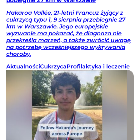
pobiegnie 27 km w Warszawie
Hakaroa Vallée, 21-letni Francuz żyjący z
cukrzycą typu 1, 9 sierpnia przebiegnie 27
km w Warszawie. Jego europejskie
wyzwanie ma pokazać, że diagnoza nie
przekreśla marzeń, a także zwrócić uwagę
na potrzebę wcześniejszego wykrywania
choroby.
Aktualności
Cukrzyca
Profilaktyka i leczenie