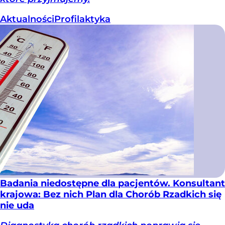
Aktualności
Profilaktyka
Badania niedostępne dla pacjentów. Konsultant
krajowa: Bez nich Plan dla Chorób Rzadkich się
nie uda