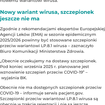
nowemu wariantowi wirusa.
Nowy wariant wirusa, szczepionek
jeszcze nie ma
Zgodnie z rekomendacjami ekspertów Europejskiej
Agencji Leków (EMA) w sezonie epidemicznym
2025/2026 powinny być stosowane szczepionki
przeciw wariantowi LP.8.1 wirusa – zaznaczyło
Biuro Komunikacji Ministerstwa Zdrowia.
„Obecnie oczekujemy na dostawy szczepionek.
Pod koniec września 2025 r. planowane jest
wznowienie szczepień przeciw COVID-19” –
wyjaśnia BK.
Obecnie nie ma dostępnych szczepionek przeciw
COVID-19 – informuje serwis pacjent.gov.
Szczepionki przeciw wariantowi LP.8.1 wirusa są
obecnie w trakcie rejestracji i nie są jeszcze