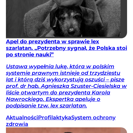
Apel do prezydenta w sprawie lex
szarlatan. „Potrzebny sygnał, że Polska stoi
po stronie nauki”
Ustawa wypełnia lukę, która w polskim
systemie prawnym istnieje od trzydziestu
lat i którą dziś wykorzystują oszuści – pisze
prof. dr hab. Agnieszka Szuster-Ciesielska w
liście otwartym do prezydenta Karola
Nawrockiego. Ekspertka apeluje o
podpisanie tzw. lex szarlatan.
Aktualności
Profilaktyka
System ochrony
zdrowia