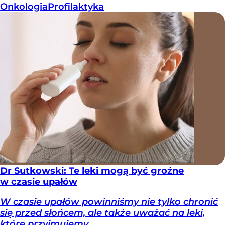
Onkologia
Profilaktyka
Dr Sutkowski: Te leki mogą być groźne
w czasie upałów
W czasie upałów powinniśmy nie tylko chronić
się przed słońcem, ale także uważać na leki,
które przyjmujemy.