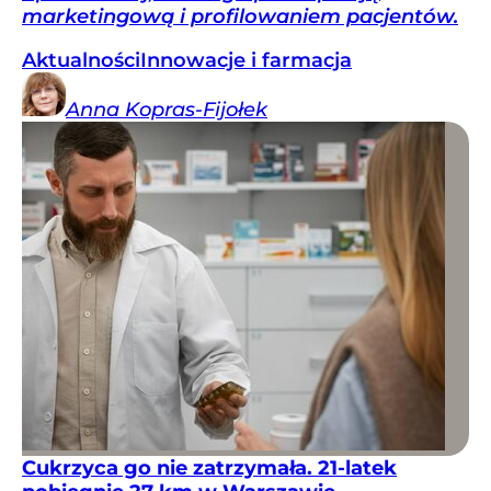
marketingową i profilowaniem pacjentów.
Aktualności
Innowacje i farmacja
Anna
Kopras-Fijołek
Cukrzyca go nie zatrzymała. 21-latek