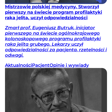
Mistrzowie polskiej medycyny. Stworzył
pierwszy na świecie program profilaktyki
raka jelita, uczył odpowiedzialności
Zmarł prof. Eugeniusz Butruk, inicjator
pierwszego na świecie ogólnokrajowego
kolonoskopowego programu profilaktyki
raka jelita grubego. Lekarzy uczył
odpowiedzialności za pacjenta, rzetelności i
odwagi.
Aktualności
Pacjent
Opinie i wywiady