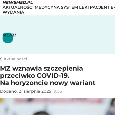
NEWSMED.PL
AKTUALNOŚCI
MEDYCYNA
SYSTEM
LEKI
PACJENT
E-
WYDANIA
MENU
Aktualności
MZ wznawia szczepienia
przeciwko COVID-19.
Na horyzoncie nowy wariant
Dodano:
21
sierpnia
2025
19:56