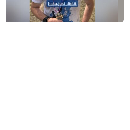
Upał to ryzyko odwodnienia. To grozi
poważnymi konsekwencjami. „Polacy piją
za mało wody”
W czasie upałów powinniśmy wypijać
nawet litry płynów dziennie. Nie musi to
być wyłącznie woda.
Profilaktyka
Medycyna