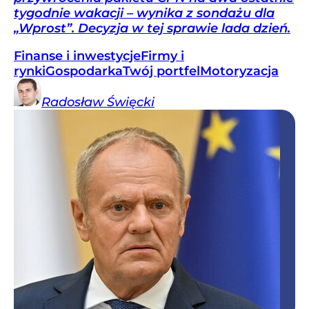
tygodnie wakacji – wynika z sondażu dla
„Wprost”. Decyzja w tej sprawie lada dzień.
Finanse i inwestycje
Firmy i
rynki
Gospodarka
Twój portfel
Motoryzacja
Radosław
Święcki