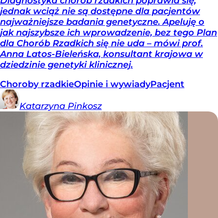
Diagnostyka chorób rzadkich poprawia się,
jednak wciąż nie są dostępne dla pacjentów
najważniejsze badania genetyczne. Apeluję o
jak najszybsze ich wprowadzenie, bez tego Plan
dla Chorób Rzadkich się nie uda – mówi prof.
Anna Latos-Bieleńska, konsultant krajowa w
dziedzinie genetyki klinicznej.
Choroby rzadkie
Opinie i wywiady
Pacjent
Katarzyna
Pinkosz