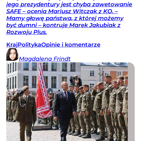
jego prezydentury jest chyba zawetowanie
SAFE – ocenia Mariusz Witczak z KO. –
Mamy głowę państwa, z której możemy
być dumni – kontruje Marek Jakubiak z
Rozwoju Plus.
Kraj
Polityka
Opinie i komentarze
Magdalena
Frindt