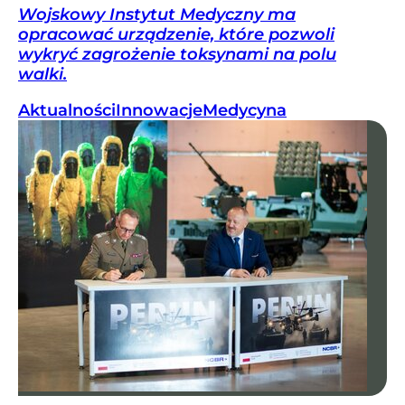
Wojskowy Instytut Medyczny ma
opracować urządzenie, które pozwoli
wykryć zagrożenie toksynami na polu
walki.
Aktualności
Innowacje
Medycyna