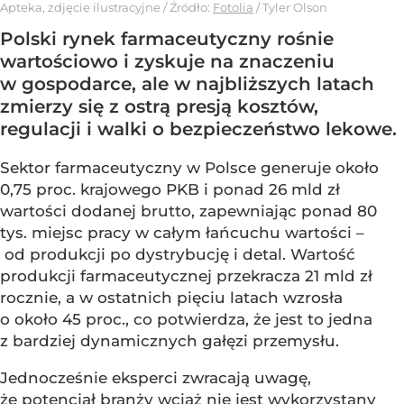
Apteka, zdjęcie ilustracyjne
/ Źródło:
Fotolia
/
Tyler Olson
Polski rynek farmaceutyczny rośnie
wartościowo i zyskuje na znaczeniu
w gospodarce, ale w najbliższych latach
zmierzy się z ostrą presją kosztów,
regulacji i walki o bezpieczeństwo lekowe.
Sektor farmaceutyczny w Polsce generuje około
0,75 proc. krajowego PKB i ponad 26 mld zł
wartości dodanej brutto, zapewniając ponad 80
tys. miejsc pracy w całym łańcuchu wartości –
od produkcji po dystrybucję i detal. Wartość
produkcji farmaceutycznej przekracza 21 mld zł
rocznie, a w ostatnich pięciu latach wzrosła
o około 45 proc., co potwierdza, że jest to jedna
z bardziej dynamicznych gałęzi przemysłu.
Jednocześnie eksperci zwracają uwagę,
że potencjał branży wciąż nie jest wykorzystany