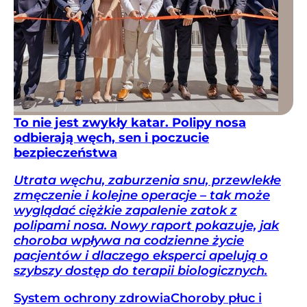
To nie jest zwykły katar. Polipy nosa
odbierają węch, sen i poczucie
bezpieczeństwa
Utrata węchu, zaburzenia snu, przewlekłe
zmęczenie i kolejne operacje – tak może
wyglądać ciężkie zapalenie zatok z
polipami nosa. Nowy raport pokazuje, jak
choroba wpływa na codzienne życie
pacjentów i dlaczego eksperci apelują o
szybszy dostęp do terapii biologicznych.
System ochrony zdrowia
Choroby płuc i