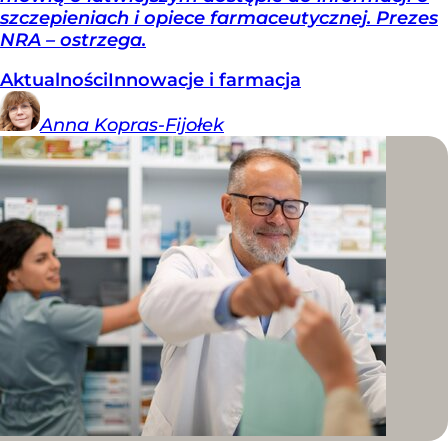
szczepieniach i opiece farmaceutycznej. Prezes
NRA – ostrzega.
Aktualności
Innowacje i farmacja
Anna
Kopras-Fijołek