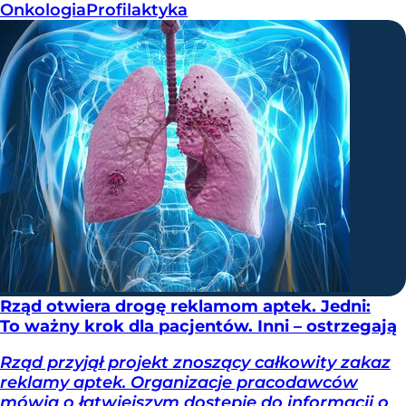
Onkologia
Profilaktyka
Rząd otwiera drogę reklamom aptek. Jedni:
To ważny krok dla pacjentów. Inni – ostrzegają
Rząd przyjął projekt znoszący całkowity zakaz
reklamy aptek. Organizacje pracodawców
mówią o łatwiejszym dostępie do informacji o