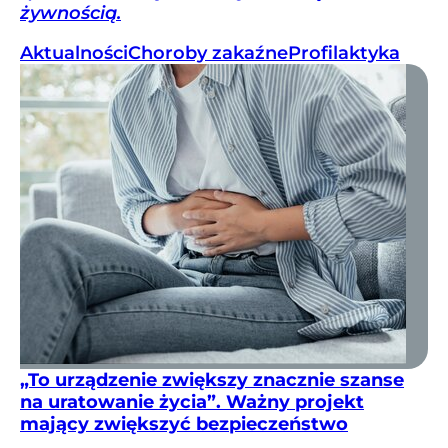
żywnością.
Aktualności
Choroby zakaźne
Profilaktyka
„To urządzenie zwiększy znacznie szanse
na uratowanie życia”. Ważny projekt
mający zwiększyć bezpieczeństwo