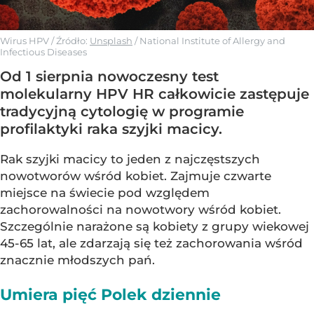
Wirus HPV
/ Źródło:
Unsplash
/
National Institute of Allergy and
Infectious Diseases
Od 1 sierpnia nowoczesny test
molekularny HPV HR całkowicie zastępuje
tradycyjną cytologię w programie
profilaktyki raka szyjki macicy.
Rak szyjki macicy to jeden z najczęstszych
nowotworów wśród kobiet. Zajmuje czwarte
miejsce na świecie pod względem
zachorowalności na nowotwory wśród kobiet.
Szczególnie narażone są kobiety z grupy wiekowej
45-65 lat, ale zdarzają się też zachorowania wśród
znacznie młodszych pań.
Umiera pięć Polek dziennie