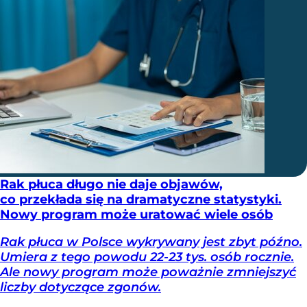
Rak płuca długo nie daje objawów,
co przekłada się na dramatyczne statystyki.
Nowy program może uratować wiele osób
Rak płuca w Polsce wykrywany jest zbyt późno.
Umiera z tego powodu 22-23 tys. osób rocznie.
Ale nowy program może poważnie zmniejszyć
liczby dotyczące zgonów.