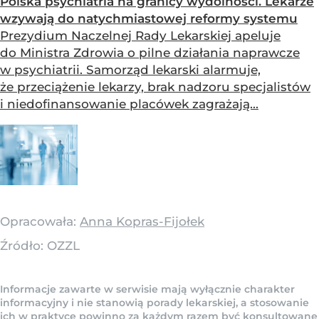
Polska psychiatria na granicy wydolności. Lekarze
wzywają do natychmiastowej reformy systemu
Prezydium Naczelnej Rady Lekarskiej apeluje
do Ministra Zdrowia o pilne działania naprawcze
w psychiatrii. Samorząd lekarski alarmuje,
że przeciążenie lekarzy, brak nadzoru specjalistów
i niedofinansowanie placówek zagrażają...
Opracowała:
Anna Kopras-Fijołek
Źródło:
OZZL
Informacje zawarte w serwisie mają wyłącznie charakter
informacyjny i nie stanowią porady lekarskiej, a stosowanie
ich w praktyce powinno za każdym razem być konsultowane