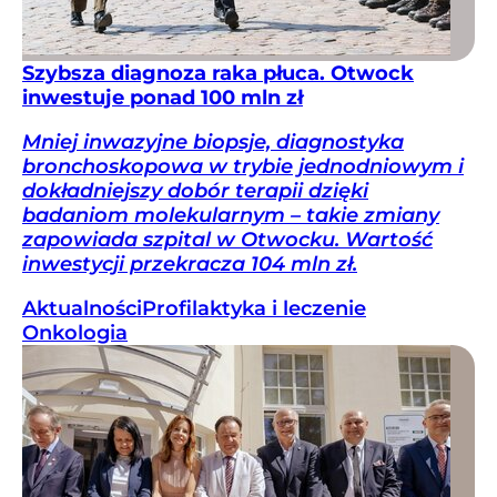
Szybsza diagnoza raka płuca. Otwock
inwestuje ponad 100 mln zł
Mniej inwazyjne biopsje, diagnostyka
bronchoskopowa w trybie jednodniowym i
dokładniejszy dobór terapii dzięki
badaniom molekularnym – takie zmiany
zapowiada szpital w Otwocku. Wartość
inwestycji przekracza 104 mln zł.
Aktualności
Profilaktyka i leczenie
Onkologia