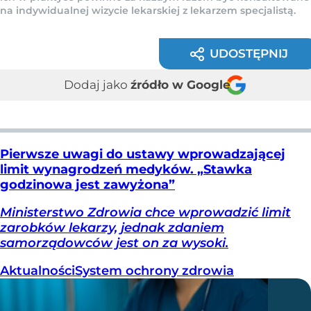
na indywidualnej wizycie lekarskiej z lekarzem specjalistą.
UDOSTĘPNIJ
Dodaj jako
źródło w Google
Pierwsze uwagi do ustawy wprowadzającej
limit wynagrodzeń medyków. „Stawka
godzinowa jest zawyżona”
Ministerstwo Zdrowia chce wprowadzić limit
zarobków lekarzy, jednak zdaniem
samorządowców jest on za wysoki.
Aktualności
System ochrony zdrowia