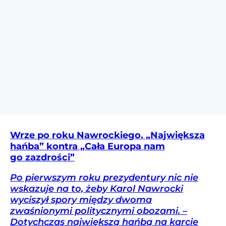
Wrze po roku Nawrockiego. „Największa
hańba” kontra „Cała Europa nam
go zazdrości”
Po pierwszym roku prezydentury nic nie
wskazuje na to, żeby Karol Nawrocki
wyciszył spory między dwoma
zwaśnionymi politycznymi obozami. –
Dotychczas największą hańbą na karcie