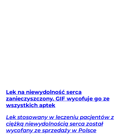
Lek na niewydolność serca
zanieczyszczony. GIF wycofuje go ze
wszystkich aptek
Lek stosowany w leczeniu pacjentów z
ciężką niewydolnością serca został
wycofany ze sprzedaży w Polsce