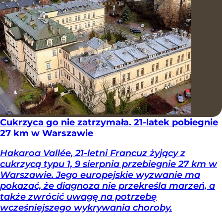
Cukrzyca go nie zatrzymała. 21-latek pobiegnie
27 km w Warszawie
Hakaroa Vallée, 21-letni Francuz żyjący z
cukrzycą typu 1, 9 sierpnia przebiegnie 27 km w
Warszawie. Jego europejskie wyzwanie ma
pokazać, że diagnoza nie przekreśla marzeń, a
także zwrócić uwagę na potrzebę
wcześniejszego wykrywania choroby.