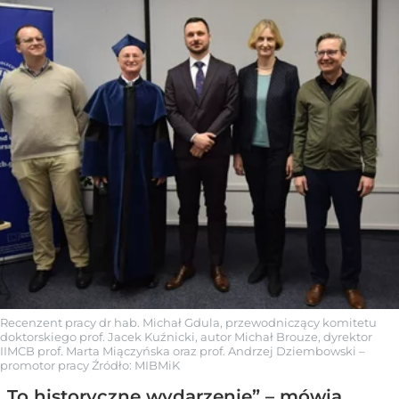
Recenzent pracy dr hab. Michał Gdula, przewodniczący komitetu
doktorskiego prof. Jacek Kuźnicki, autor Michał Brouze, dyrektor
IIMCB prof. Marta Miączyńska oraz prof. Andrzej Dziembowski –
promotor pracy
Źródło:
MIBMiK
„To historyczne wydarzenie” – mówią