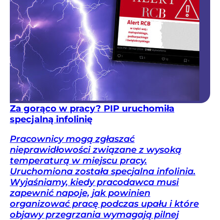
Za gorąco w pracy? PIP uruchomiła
specjalną infolinię
Pracownicy mogą zgłaszać
nieprawidłowości związane z wysoką
temperaturą w miejscu pracy.
Uruchomiona została specjalna infolinia.
Wyjaśniamy, kiedy pracodawca musi
zapewnić napoje, jak powinien
organizować pracę podczas upału i które
objawy przegrzania wymagają pilnej