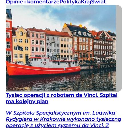
Opinie i komentarze
Polityka
Kraj
Świat
Tysiąc operacji z robotem da Vinci. Szpital
ma kolejny plan
W Szpitalu Specjalistycznym im. Ludwika
Rydygiera w Krakowie wykonano tysięczną
operację z użyciem systemu da Vinci. Z