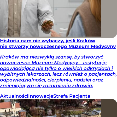
Historia nam nie wybaczy, jeśli Kraków
nie stworzy nowoczesnego Muzeum Medycyny
Kraków ma niezwykłą szansę, by stworzyć
nowoczesne Muzeum Medycyny – instytucję
opowiadającą nie tylko o wielkich odkryciach i
wybitnych lekarzach, lecz również o pacjentach,
odpowiedzialności, cierpieniu, nadziei oraz
zmieniającym się rozumieniu zdrowia.
Aktualności
Innowacje
Strefa Pacjenta