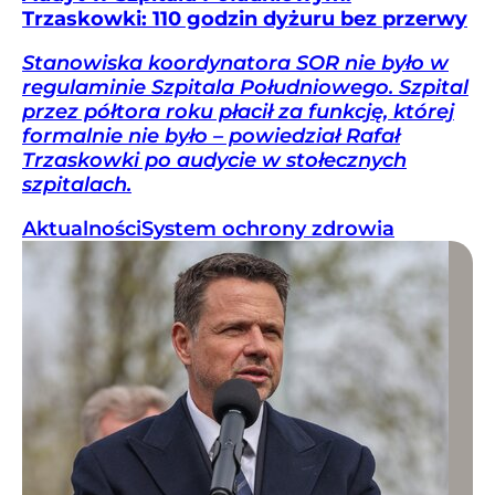
Trzaskowki: 110 godzin dyżuru bez przerwy
Stanowiska koordynatora SOR nie było w
regulaminie Szpitala Południowego. Szpital
przez półtora roku płacił za funkcję, której
formalnie nie było – powiedział Rafał
Trzaskowki po audycie w stołecznych
szpitalach.
Aktualności
System ochrony zdrowia