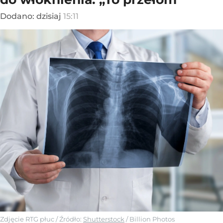
Dodano:
dzisiaj
15:11
Zdjęcie RTG płuc
/ Źródło:
Shutterstock
/
Billion Photos