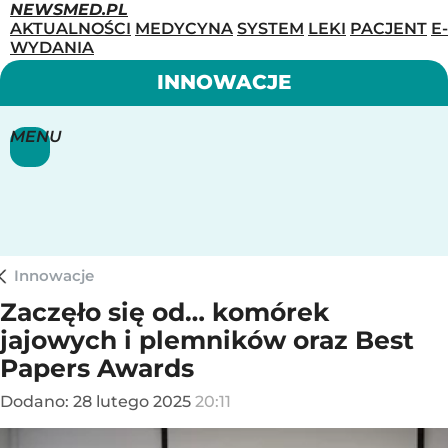
NEWSMED.PL
AKTUALNOŚCI
MEDYCYNA
SYSTEM
LEKI
PACJENT
E-
WYDANIA
INNOWACJE
MENU
Innowacje
Zaczęło się od… komórek
jajowych i plemników oraz Best
Papers Awards
Dodano:
28
lutego
2025
20:11