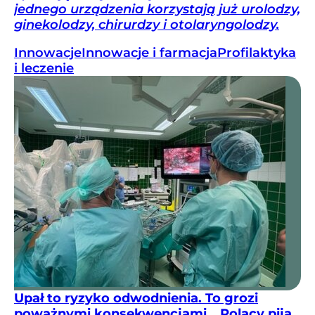
jednego urządzenia korzystają już urolodzy,
ginekolodzy, chirurdzy i otolaryngolodzy.
Innowacje
Innowacje i farmacja
Profilaktyka
i leczenie
Upał to ryzyko odwodnienia. To grozi
poważnymi konsekwencjami. „Polacy piją