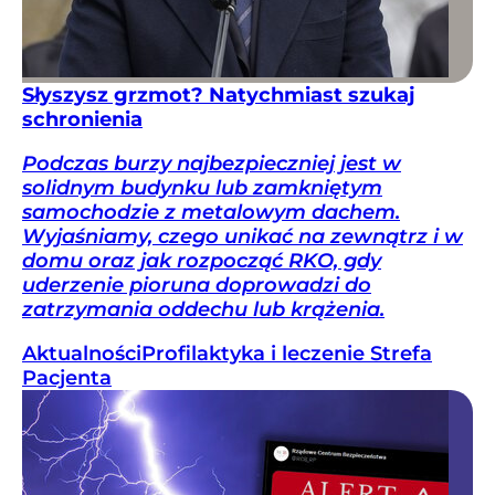
Słyszysz grzmot? Natychmiast szukaj
schronienia
Podczas burzy najbezpieczniej jest w
solidnym budynku lub zamkniętym
samochodzie z metalowym dachem.
Wyjaśniamy, czego unikać na zewnątrz i w
domu oraz jak rozpocząć RKO, gdy
uderzenie pioruna doprowadzi do
zatrzymania oddechu lub krążenia.
Aktualności
Profilaktyka i leczenie
Strefa
Pacjenta