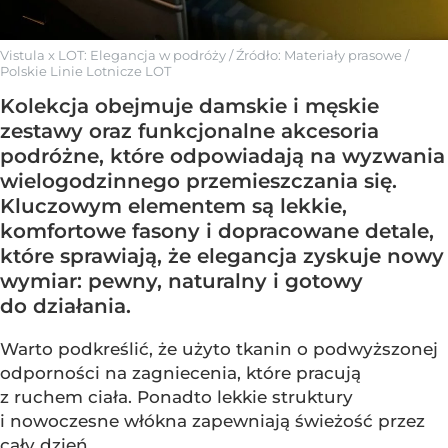
Vistula x LOT: Elegancja w podróży
/ Źródło:
Materiały prasowe
/
Polskie Linie Lotnicze LOT
Kolekcja obejmuje damskie i męskie
zestawy oraz funkcjonalne akcesoria
podróżne, które odpowiadają na wyzwania
wielogodzinnego przemieszczania się.
Kluczowym elementem są lekkie,
komfortowe fasony i dopracowane detale,
które sprawiają, że elegancja zyskuje nowy
wymiar: pewny, naturalny i gotowy
do działania.
Warto podkreślić, że użyto tkanin o podwyższonej
odporności na zagniecenia, które pracują
z ruchem ciała. Ponadto lekkie struktury
i nowoczesne włókna zapewniają świeżość przez
cały dzień.