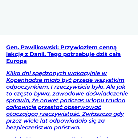
Gen. Pawlikowski: Przywiozłem cenną
lekcję z Danii. Tego potrzebuje dziś cała
Europa
Kilka dni spędzonych wakacyjnie w
Kopenhadze miało być przede wszystkim
odpoczynkiem. I rzeczywiście było. Ale jak
to często bywa, zawodowe doświadczenie
sprawia, że nawet podczas urlopu trudno
całkowicie przestać obserwować
otaczającą rzeczywistość. Zwłaszcza gdy
przez wiele lat odpowiadało się za
bezpieczeństwo państwa.