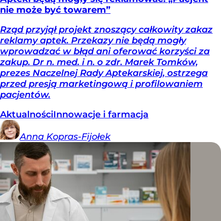
nie może być towarem”
Rząd przyjął projekt znoszący całkowity zakaz
reklamy aptek. Przekazy nie będą mogły
wprowadzać w błąd ani oferować korzyści za
zakup. Dr n. med. i n. o zdr. Marek Tomków,
prezes Naczelnej Rady Aptekarskiej, ostrzega
przed presją marketingową i profilowaniem
pacjentów.
Aktualności
Innowacje i farmacja
Anna
Kopras-Fijołek