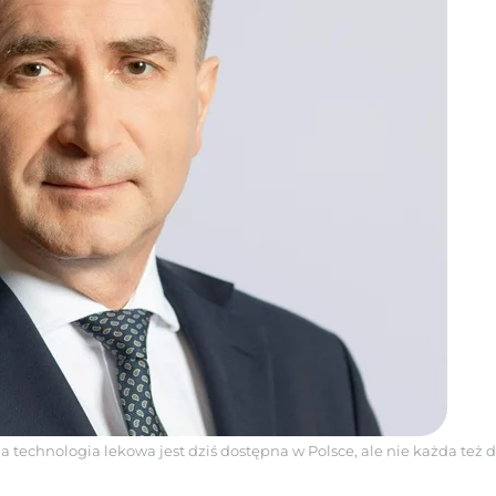
 technologia lekowa jest dziś dostępna w Polsce, ale nie każda też d