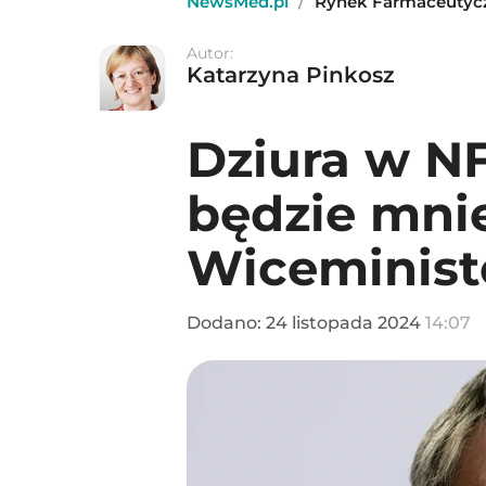
NewsMed.pl
/
Rynek Farmaceutyc
Autor:
Katarzyna Pinkosz
Dziura w NF
będzie mni
Wiceministe
Dodano:
24
listopada
2024
14:07