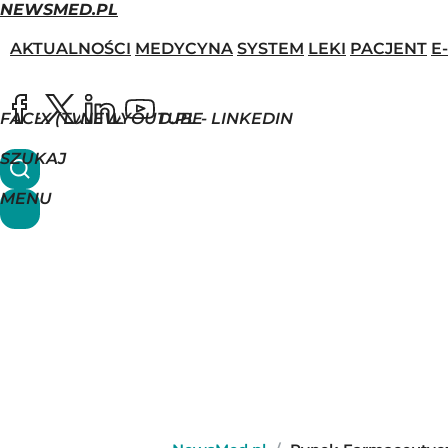
NEWSMED.PL
AKTUALNOŚCI
MEDYCYNA
SYSTEM
LEKI
PACJENT
E
FACEBOOK
X (TWITTER)
NEWSMED.PL - LINKEDIN
YOUTUBE
SZUKAJ
MENU