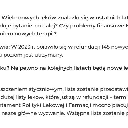
Wiele nowych leków znalazło się w ostatnich lat
uje pytanie: co dalej? Czy problemy finansowe 
niem nowych terapii?
wia:
W 2023 r. pojawiło się w refundacji 145 nowy
ki poziom jest utrzymany.
ku? Na pewno na kolejnych listach będą nowe le
zczeniem styczniowym, lista zostanie przedstawi
użej listy leków, które już są w refundacji – term
partament Polityki Lekowej i Farmacji mocno pra
ie nasze główne wyzwanie. Wstępna lista zostani