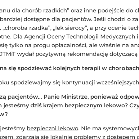
u dla chorób rzadkich” oraz inne podejście do c
bardziej dostępne dla pacjentów. Jeśli chodzi o z
 „choroba rzadka”, „lek sierocy”, a przy ocenie t
totne. Dla Agencji Oceny Technologii Medycznych i
ę tylko na progu opłacalności, ale właśnie na anal
TMiT wydał pozytywną rekomendację dotyczącą wej
żna się spodziewać kolejnych terapii w chorobach
roku spodziewajmy się kontynuacji wcześniejszych
zą pacjentów… Panie Ministrze, ponieważ odpowia
 jesteśmy dziś krajem bezpiecznym lekowo? Czy 
ów?
j jesteśmy
bezpieczni lekowo
. Nie ma systemowyc
em, zdarzają się lokalnie problemy z dostępem d