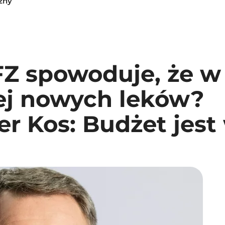
zny
Z spowoduje, że w 
ej nowych leków?
r Kos: Budżet jest