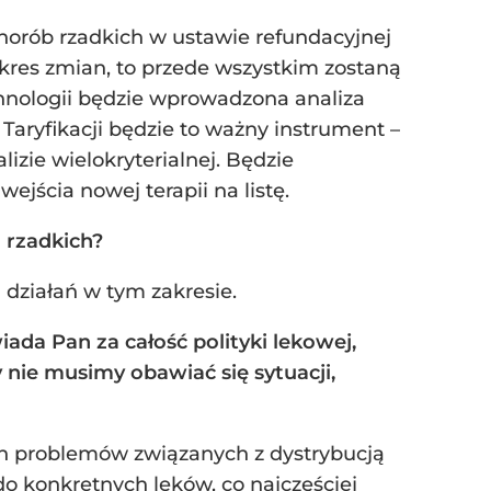
horób rzadkich w ustawie refundacyjnej
akres zmian, to przede wszystkim zostaną
echnologii będzie wprowadzona analiza
 Taryfikacji będzie to ważny instrument –
izie wielokryterialnej. Będzie
ścia nowej terapii na listę.
 rzadkich?
 działań w tym zakresie.
da Pan za całość polityki lekowej,
nie musimy obawiać się sytuacji,
h problemów związanych z dystrybucją
o konkretnych leków, co najczęściej