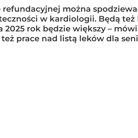
e refundacyjnej można spodziewać
eczności w kardiologii. Będą też
na 2025 rok będzie większy – mów
 też prace nad listą leków dla sen