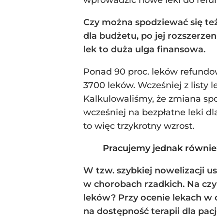
wprowadzić nowe leki do refund
Czy można spodziewać się też
dla budżetu, po jej rozszerzen
lek to duża ulga finansowa.
Ponad 90 proc. leków refundowa
3700 leków. Wcześniej z listy 
Kalkulowaliśmy, że zmiana spo
wcześniej na bezpłatne leki dl
to więc trzykrotny wzrost.
Pracujemy jednak również 
W tzw. szybkiej nowelizacji u
w chorobach rzadkich. Na czy
leków? Przy ocenie lekach w c
na dostępność terapii dla pa