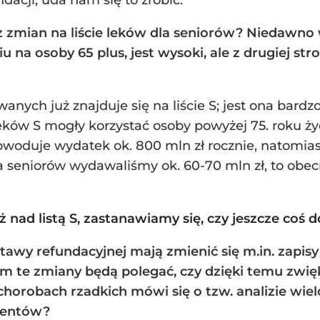
acji, uda nam się to zrobić.
 zmian na liście leków dla seniorów? Niedawno w
iu na osoby 65 plus, jest wysoki, ale z drugiej st
nych już znajduje się na liście S; jest ona bardzo
leków S mogły korzystać osoby powyżej 75. roku życ
woduje wydatek ok. 800 mln zł rocznie, natomiast
a seniorów wydawaliśmy ok. 60-70 mln zł, to obecni
nad listą S, zastanawiamy się, czy jeszcze coś d
stawy refundacyjnej mają zmienić się m.in. zapis
m te zmiany będą polegać, czy dzięki temu zwi
horobach rzadkich mówi się o tzw. analizie wielo
cjentów?