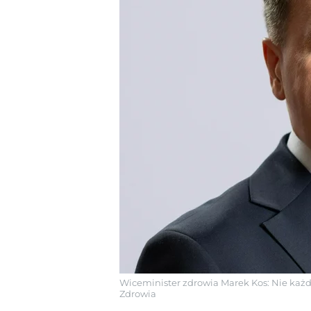
Wiceminister zdrowia Marek Kos: Nie każda
Zdrowia