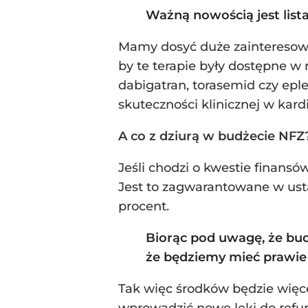
Ważną nowością jest lista
Mamy dosyć duże zainteresowa
by te terapie były dostępne w 
dabigatran, torasemid czy eple
skuteczności klinicznej w kardi
A co z dziurą w budżecie NFZ
Jeśli chodzi o kwestie finansó
Jest to zagwarantowane w ust
procent.
Biorąc pod uwagę, że bud
że będziemy mieć prawie o
Tak więc środków będzie więce