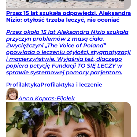
Przez 15 lat szukała odpowiedzi. Aleksandra
Nizio: otyłość trzeba leczyć, nie oceniać
Przez około 15 lat Aleksandra Nizio szukała
przyczyn problemów z masą ciała.
Zwyciężczyni „The Voice of Poland”
opowiada o leczeniu otyłości, stygmatyzacji
i macierzyństwie. Wyjaśnia też, dlaczego
popiera petycję Fundacji TO SIĘ LECZY w
sprawie systemowej pomocy pacjentom.
Profilaktyka
Profilaktyka i leczenie
Anna
Kopras-Fijołek