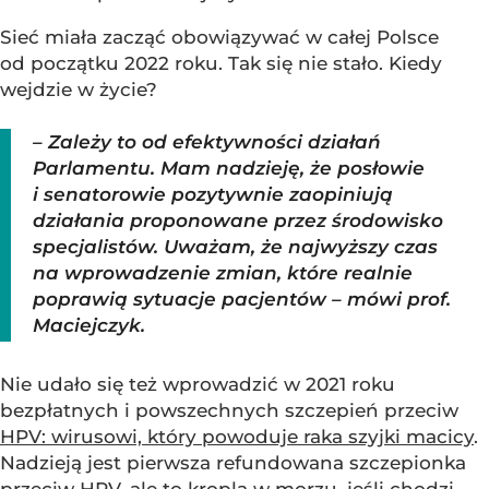
Sieć miała zacząć obowiązywać w całej Polsce
od początku 2022 roku. Tak się nie stało. Kiedy
wejdzie w życie?
– Zależy to od efektywności działań
Parlamentu. Mam nadzieję, że posłowie
i senatorowie pozytywnie zaopiniują
działania proponowane przez środowisko
specjalistów. Uważam, że najwyższy czas
na wprowadzenie zmian, które realnie
poprawią sytuacje pacjentów – mówi prof.
Maciejczyk.
Nie udało się też wprowadzić w 2021 roku
bezpłatnych i powszechnych szczepień przeciw
HPV: wirusowi, który powoduje raka szyjki macicy
.
Nadzieją jest pierwsza refundowana szczepionka
przeciw HPV, ale to kropla w morzu, jeśli chodzi