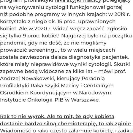
program profilaktyki
raka szyjki macicy
polegający
na wykonywaniu cytologii funkcjonował gorzej
niż podobne programy w innych krajach: w 2019 r.
korzystało z niego ok. 15 proc. uprawnionych
kobiet. Ale w 2020 r. widać wręcz zapaść: zgłosiło
się tylko 9 proc. kobiet! Najgorzej było na początku
pandemii, gdy nie dość, że nie mogliśmy
prowadzić screeningu, to w wielu miejscach
została zawieszona dalsza diagnostyka pacjentek,
które miały nieprawidłowe wyniki cytologii. Skutki
zapewne będą widoczne za kilka lat – mówi prof.
Andrzej Nowakowski, kierujący Poradnią
Profilaktyki Raka Szyjki Macicy i Centralnym
Ośrodkiem Koordynującym w Narodowym
Instytucie Onkologii-PIB w Warszawie.
Rak to nie wyrok. Ale to mit, że gdy kobieta
dostanie bardzo silną chemioterapię, to rak zginie
Wiadomość o raku często załamuje kobietę, rzadko