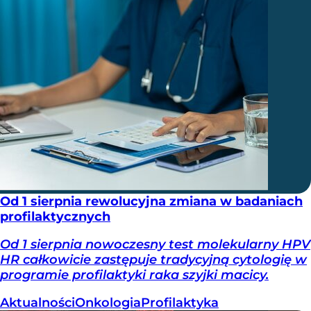
Od 1 sierpnia rewolucyjna zmiana w badaniach
profilaktycznych
Od 1 sierpnia nowoczesny test molekularny HPV
HR całkowicie zastępuje tradycyjną cytologię w
programie profilaktyki raka szyjki macicy.
Aktualności
Onkologia
Profilaktyka