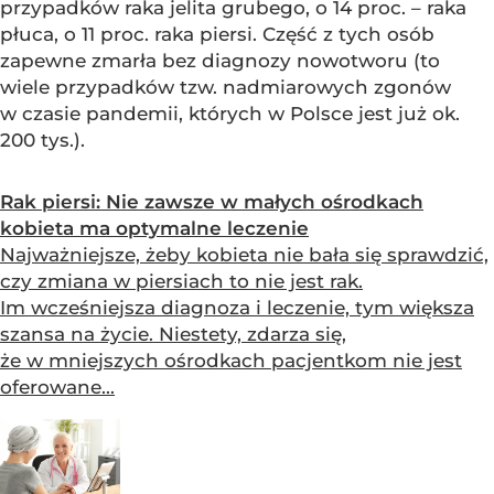
przypadków raka jelita grubego, o 14 proc. – raka
płuca, o 11 proc. raka piersi. Część z tych osób
zapewne zmarła bez diagnozy nowotworu (to
wiele przypadków tzw. nadmiarowych zgonów
w czasie pandemii, których w Polsce jest już ok.
200 tys.).
Rak piersi: Nie zawsze w małych ośrodkach
kobieta ma optymalne leczenie
Najważniejsze, żeby kobieta nie bała się sprawdzić,
czy zmiana w piersiach to nie jest rak.
Im wcześniejsza diagnoza i leczenie, tym większa
szansa na życie. Niestety, zdarza się,
że w mniejszych ośrodkach pacjentkom nie jest
oferowane...