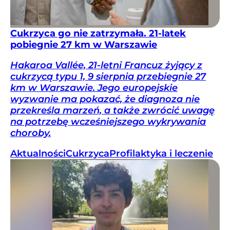
Cukrzyca go nie zatrzymała. 21-latek
pobiegnie 27 km w Warszawie
Hakaroa Vallée, 21-letni Francuz żyjący z
cukrzycą typu 1, 9 sierpnia przebiegnie 27
km w Warszawie. Jego europejskie
wyzwanie ma pokazać, że diagnoza nie
przekreśla marzeń, a także zwrócić uwagę
na potrzebę wcześniejszego wykrywania
choroby.
Aktualności
Cukrzyca
Profilaktyka i leczenie