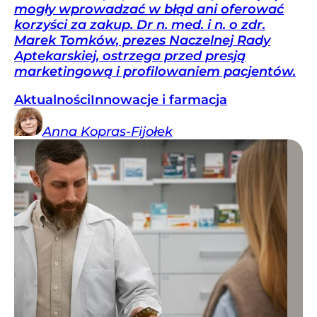
mogły wprowadzać w błąd ani oferować
korzyści za zakup. Dr n. med. i n. o zdr.
Marek Tomków, prezes Naczelnej Rady
Aptekarskiej, ostrzega przed presją
marketingową i profilowaniem pacjentów.
Aktualności
Innowacje i farmacja
Anna
Kopras-Fijołek