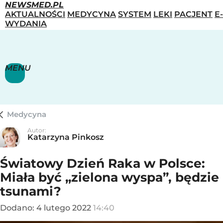
NEWSMED.PL
AKTUALNOŚCI
MEDYCYNA
SYSTEM
LEKI
PACJENT
E-
WYDANIA
MENU
Medycyna
Autor:
Katarzyna Pinkosz
Światowy Dzień Raka w Polsce:
Miała być „zielona wyspa”, będzie
tsunami?
Dodano:
4
lutego
2022
14:40