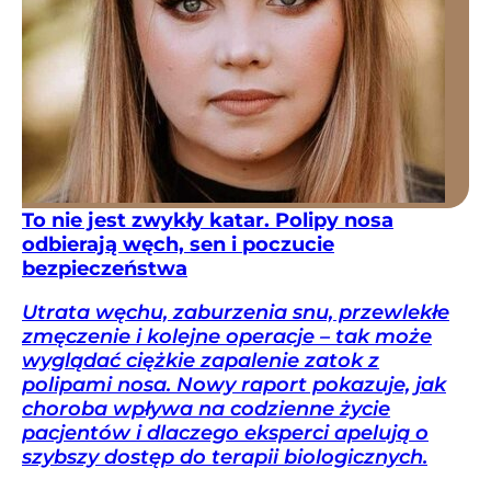
To nie jest zwykły katar. Polipy nosa
odbierają węch, sen i poczucie
bezpieczeństwa
Utrata węchu, zaburzenia snu, przewlekłe
zmęczenie i kolejne operacje – tak może
wyglądać ciężkie zapalenie zatok z
polipami nosa. Nowy raport pokazuje, jak
choroba wpływa na codzienne życie
pacjentów i dlaczego eksperci apelują o
szybszy dostęp do terapii biologicznych.