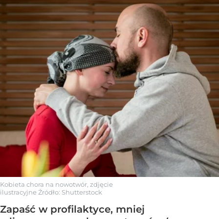
Kobieta chora na nowotwór, zdjęcie
ilustracyjne
Źródło:
Shutterstock
Zapaść w profilaktyce, mniej