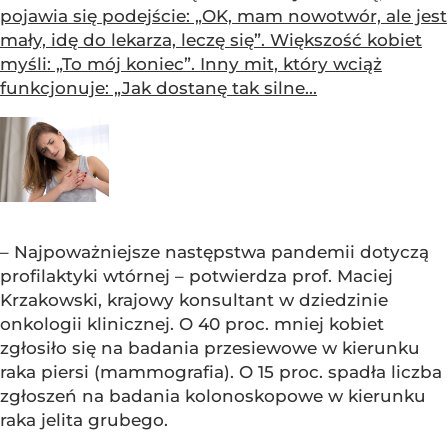
pojawia się podejście: „OK, mam nowotwór, ale jest
mały, idę do lekarza, leczę się”. Większość kobiet
myśli: „To mój koniec”. Inny mit, który wciąż
funkcjonuje: „Jak dostanę tak silne...
– Najpoważniejsze następstwa pandemii dotyczą
profilaktyki wtórnej – potwierdza prof. Maciej
Krzakowski, krajowy konsultant w dziedzinie
onkologii klinicznej. O 40 proc. mniej kobiet
zgłosiło się na badania przesiewowe w kierunku
raka piersi (mammografia). O 15 proc. spadła liczba
zgłoszeń na badania kolonoskopowe w kierunku
raka jelita grubego.