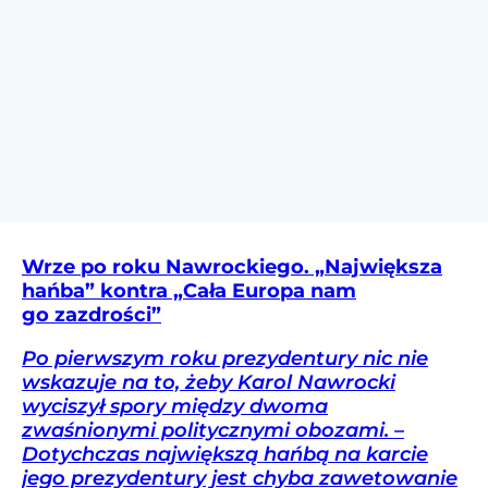
Wrze po roku Nawrockiego. „Największa
hańba” kontra „Cała Europa nam
go zazdrości”
Po pierwszym roku prezydentury nic nie
wskazuje na to, żeby Karol Nawrocki
wyciszył spory między dwoma
zwaśnionymi politycznymi obozami. –
Dotychczas największą hańbą na karcie
jego prezydentury jest chyba zawetowanie