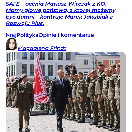
SAFE – ocenia Mariusz Witczak z KO. –
Mamy głowę państwa, z której możemy
być dumni – kontruje Marek Jakubiak z
Rozwoju Plus.
Kraj
Polityka
Opinie i komentarze
Magdalena
Frindt