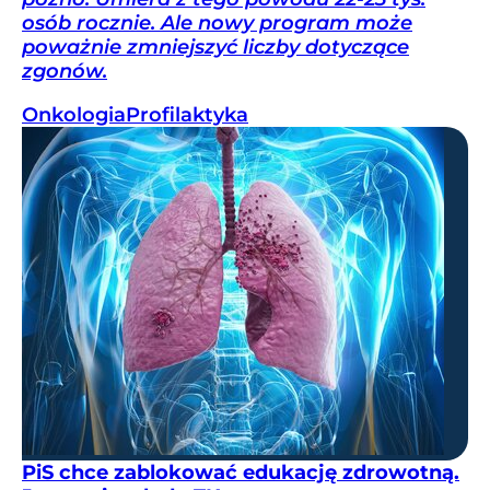
osób rocznie. Ale nowy program może
poważnie zmniejszyć liczby dotyczące
zgonów.
Onkologia
Profilaktyka
PiS chce zablokować edukację zdrowotną.