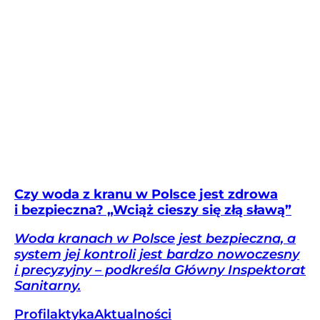
Czy woda z kranu w Polsce jest zdrowa
i bezpieczna? „Wciąż cieszy się złą sławą”
Woda kranach w Polsce jest bezpieczna, a
system jej kontroli jest bardzo nowoczesny
i precyzyjny – podkreśla Główny Inspektorat
Sanitarny.
Profilaktyka
Aktualności