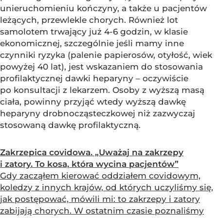
unieruchomieniu kończyny, a także u pacjentów
leżących, przewlekle chorych. Również lot
samolotem trwający już 4-6 godzin, w klasie
ekonomicznej, szczególnie jeśli mamy inne
czynniki ryzyka (palenie papierosów, otyłość, wiek
powyżej 40 lat), jest wskazaniem do stosowania
profilaktycznej dawki heparyny – oczywiście
po konsultacji z lekarzem. Osoby z wyższą masą
ciała, powinny przyjąć wtedy wyższą dawkę
heparyny drobnocząsteczkowej niż zazwyczaj
stosowaną dawkę profilaktyczną.
Zakrzepica covidowa. „Uważaj na zakrzepy
i zatory. To kosa, która wycina pacjentów”
Gdy zacząłem kierować oddziałem covidowym,
koledzy z innych krajów, od których uczyliśmy się,
jak postępować, mówili mi: to zakrzepy i zatory
zabijają chorych. W ostatnim czasie poznaliśmy