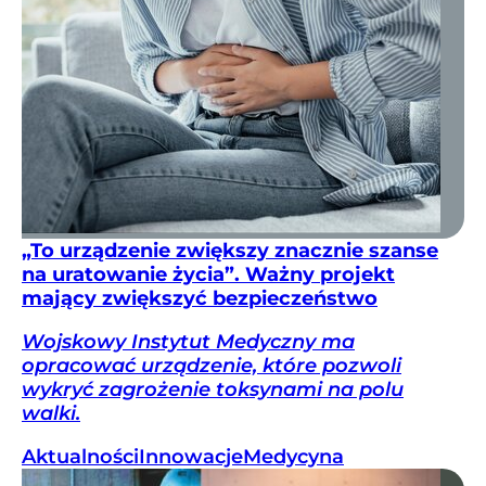
„To urządzenie zwiększy znacznie szanse
na uratowanie życia”. Ważny projekt
mający zwiększyć bezpieczeństwo
Wojskowy Instytut Medyczny ma
opracować urządzenie, które pozwoli
wykryć zagrożenie toksynami na polu
walki.
Aktualności
Innowacje
Medycyna