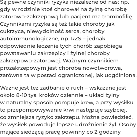
Są pewne czynniki ryzyka niezależne od nas: np.
gdy w rodzinie ktoś chorował na żylną chorobę
zatorowo-zakrzepową lub pacjent ma trombofilię.
Czynnikami ryzyka są też takie choroby jak
cukrzyca, niewydolność serca, choroby
autoimmunologiczne, np. RZS – jednak
odpowiednie leczenie tych chorób zapobiega
powstawaniu zakrzepicy i żylnej choroby
zakrzepowo-zatorowej. Ważnym czynnikiem
prozakrzepowym jest choroba nowotworowa,
zarówna ta w postaci ograniczonej, jak uogólniona.
Ważne jest też zadbanie o ruch – wskazane jest
około 8-10 tys. kroków dziennie – układ żylny
w naturalny sposób pompuje krew, a przy wysiłku
to przepompowywanie krwi następuje szybciej,
co zmniejsza ryzyko zakrzepu. Można powiedzieć,
że wysiłek powoduje lepsze udrożnienie żył. Osoby
mające siedzącą pracę powinny co 2 godziny