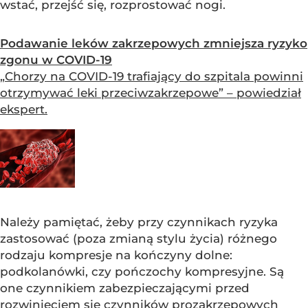
wstać, przejść się, rozprostować nogi.
Podawanie leków zakrzepowych zmniejsza ryzyko
zgonu w COVID-19
„Chorzy na COVID-19 trafiający do szpitala powinni
otrzymywać leki przeciwzakrzepowe” – powiedział
ekspert.
Należy pamiętać, żeby przy czynnikach ryzyka
zastosować (poza zmianą stylu życia) różnego
rodzaju kompresje na kończyny dolne:
podkolanówki, czy pończochy kompresyjne. Są
one czynnikiem zabezpieczającymi przed
rozwinięciem się czynników prozakrzepowych