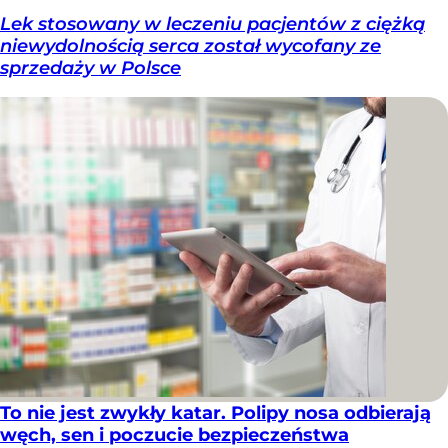
Lek stosowany w leczeniu pacjentów z ciężką
niewydolnością serca został wycofany ze
sprzedaży w Polsce
To nie jest zwykły katar. Polipy nosa odbierają
węch, sen i poczucie bezpieczeństwa