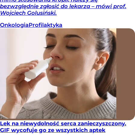
bezwzględnie zgłosić do lekarza – mówi prof.
Wojciech Golusiński.
Onkologia
Profilaktyka
Lek na niewydolność serca zanieczyszczony.
GIF wycofuje go ze wszystkich aptek