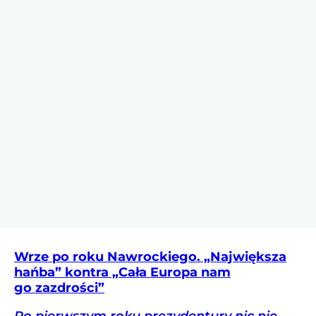
Wrze po roku Nawrockiego. „Największa
hańba” kontra „Cała Europa nam
go zazdrości”