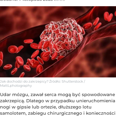
Jak dochodzi do zakrzepicy?
Źródło:
Shutterstock
/
MattLphotography
Udar mózgu, zawał serca mogą być spowodowane
zakrzepicą. Dlatego w przypadku unieruchomienia
nogi w gipsie lub ortezie, dłuższego lotu
samolotem, zabiegu chirurgicznego i konieczności