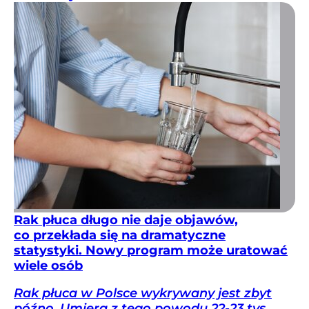
Rak płuca długo nie daje objawów,
co przekłada się na dramatyczne
statystyki. Nowy program może uratować
wiele osób
Rak płuca w Polsce wykrywany jest zbyt
późno. Umiera z tego powodu 22-23 tys.