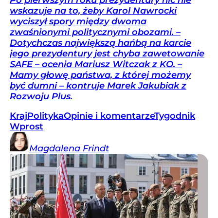
Po pierwszym roku prezydentury nic nie
wskazuje na to, żeby Karol Nawrocki
wyciszył spory między dwoma
zwaśnionymi politycznymi obozami. –
Dotychczas największą hańbą na karcie
jego prezydentury jest chyba zawetowanie
SAFE – ocenia Mariusz Witczak z KO. –
Mamy głowę państwa, z której możemy
być dumni – kontruje Marek Jakubiak z
Rozwoju Plus.
Kraj
Polityka
Opinie i komentarze
Tygodnik
Wprost
Magdalena
Frindt