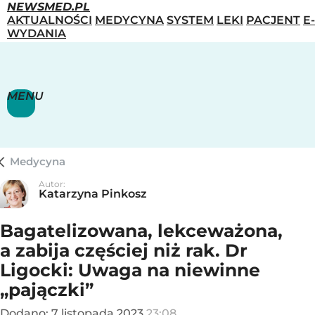
NEWSMED.PL
AKTUALNOŚCI
MEDYCYNA
SYSTEM
LEKI
PACJENT
E-
WYDANIA
MENU
Medycyna
Autor:
Katarzyna Pinkosz
Bagatelizowana, lekceważona,
a zabija częściej niż rak. Dr
Ligocki: Uwaga na niewinne
„pajączki”
Dodano:
7
listopada
2023
23:08