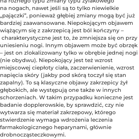
na różnego typu zmiany typu żylakowego
na nogach, nawet jeśli są to tylko niewielkie
„pajączki”, ponieważ głębiej zmiany mogą być już
bardziej zaawansowane. Niepokojącym objawem
wiążącym się z zakrzepicą jest ból kończyny –
charakterystyczne jest to, że zmniejsza się on przy
uniesieniu nogi. Innym objawem może być obrzęk
– jest on zlokalizowany tylko w obrębie jednej nogi
(nie obydwu). Niepokojący jest też wzrost
miejscowej ciepłoty ciała, zaczerwienienie, wzrost
napięcia skóry (jakby pod skórą toczył się stan
zapalny). To są klasyczne objawy zakrzepicy żył
głębokich, ale występują one także w innych
schorzeniach. W takim przypadku konieczne jest
badanie dopplerowskie, by sprawdzić, czy nie
wytwarza się materiał zakrzepowy, którego
stwierdzenie wymaga wdrożenia leczenia
farmakologicznego heparynami, głównie
drobnocząsteczkowymi.