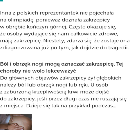
Inna z polskich reprezentantek nie pojechała
na olimpiadę, ponieważ doznała zakrzepicy
w obrębie kończyn górnej. Często okazuje się,
że osoby wydające się nam całkowicie zdrowe,
mają zakrzepicę. Niestety, zdarza się, że zostaje ona
zdiagnozowana już po tym, jak dojdzie do tragedii.
Ból i obrzęk nogi mogą oznaczać zakrzepicę. Tej
choroby nie wolo lekceważyć
Do głównych objawów zakrzepicy żył głębokich
należy ból lub obrzęk nogi lub ręki. U osób
z zaburzoną krzepliwością krwi może dojść
do zakrzepicy, jeśli przez długi czas nie ruszają się
z miejsca. Dzieje się tak na przykład podczas...