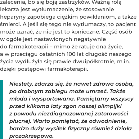
zalecenia, bo się boją zastrzyków. Ważną rolą
lekarza jest wytłumaczenie, że stosowanie
heparyny zapobiega ciężkim powikłaniom, a także
śmierci. A jeśli się tego nie wytłumaczy, to pacjent
może uznać, że nie jest to konieczne. Część osób
w ogóle jest nastawionych negatywnie
do farmakoterapii – mimo że ratuje ona życie,
a w przeciągu ostatnich 100 lat długość naszego
życia wydłużyła się prawie dwuipółkrotnie, m.in.
dzięki postępowi farmakoterapii.
Niestety, zdarza się, że nawet zdrowa osoba,
po drobnym zabiegu może umrzeć. Także
młoda i wysportowana. Pamiętamy wszyscy
przed kilkoma laty zgon naszej olimpijki
z powodu niezdiagnozowanej zatorowości
płucnej. Warto pamiętać, że odwodnienie,
bardzo duży wysiłek fizyczny również działa
prozakrzepowo.