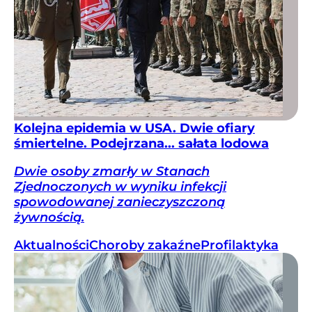
Kolejna epidemia w USA. Dwie ofiary
śmiertelne. Podejrzana... sałata lodowa
Dwie osoby zmarły w Stanach
Zjednoczonych w wyniku infekcji
spowodowanej zanieczyszczoną
żywnością.
Aktualności
Choroby zakaźne
Profilaktyka