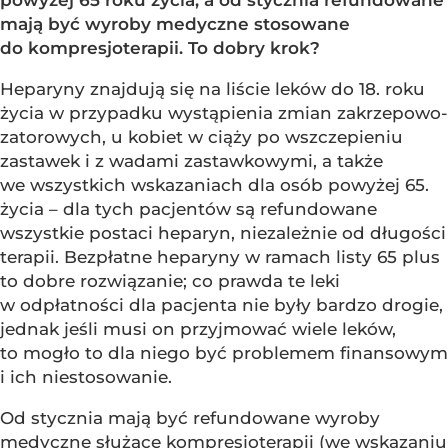
powyżej 65 roku życia, a od stycznia refundowane
mają być wyroby medyczne stosowane
do kompresjoterapii. To dobry krok?
Heparyny znajdują się na liście leków do 18. roku
życia w przypadku wystąpienia zmian zakrzepowo-
zatorowych, u kobiet w ciąży po wszczepieniu
zastawek i z wadami zastawkowymi, a także
we wszystkich wskazaniach dla osób powyżej 65.
życia – dla tych pacjentów są refundowane
wszystkie postaci heparyn, niezależnie od długości
terapii. Bezpłatne heparyny w ramach listy 65 plus
to dobre rozwiązanie; co prawda te leki
w odpłatności dla pacjenta nie były bardzo drogie,
jednak jeśli musi on przyjmować wiele leków,
to mogło to dla niego być problemem finansowym
i ich niestosowanie.
Od stycznia mają być refundowane wyroby
medyczne służące kompresjoterapii (we wskazaniu