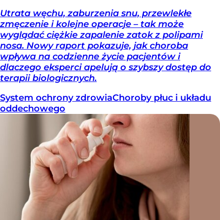
Utrata węchu, zaburzenia snu, przewlekłe
zmęczenie i kolejne operacje – tak może
wyglądać ciężkie zapalenie zatok z polipami
nosa. Nowy raport pokazuje, jak choroba
wpływa na codzienne życie pacjentów i
dlaczego eksperci apelują o szybszy dostęp do
terapii biologicznych.
System ochrony zdrowia
Choroby płuc i układu
oddechowego