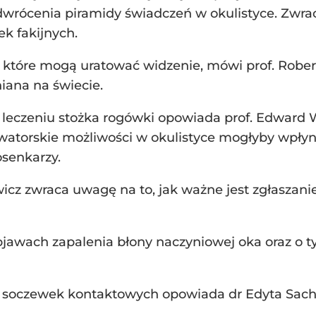
dwrócenia piramidy świadczeń w okulistyce. Zwrac
k fakijnych.
które mogą uratować widzenie, mówi prof. Robert
niana na świecie.
eczeniu stożka rogówki opowiada prof. Edward Wy
 nowatorskie możliwości w okulistyce mogłyby wpł
osenkarzy.
z zwraca uwagę na to, jak ważne jest zgłaszanie 
wach zapalenia błony naczyniowej oka oraz o tym,
d soczewek kontaktowych opowiada dr Edyta Sach