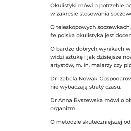
Okulistyki mówi o potrzebie o
w zakresie stosowania soczewe
O teleskopowych soczewkach, 
że polska okulistyka jest doce
O bardzo dobrych wynikach w l
widzi sztukę i jak dzisiejsze
artystów, m. in. malarzy czy pi
Dr Izabela Nowak-Gospodarowic
nie wybaczają straty czasu.
Dr Anna Byszewska mówi o obja
organizm.
O metodzie skuteczniejszej o