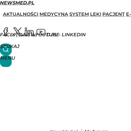
NEWSMED.PL
AKTUALNOŚCI
MEDYCYNA
SYSTEM
LEKI
PACJENT
E
FACEBOOK
X (TWITTER)
NEWSMED.PL - LINKEDIN
YOUTUBE
SZUKAJ
MENU