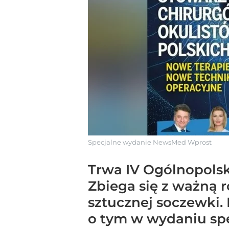
Specjalne wydanie NewsMed Wprost
Trwa IV Ogólnopolsk
Zbiega się z ważną r
sztucznej soczewki.
o tym w wydaniu spe