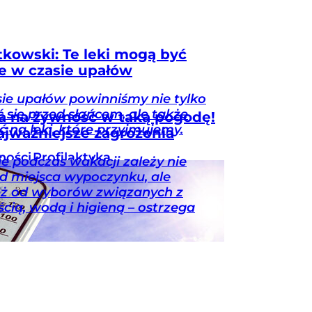
tkowski: Te leki mogą być
e w czasie upałów
ie upałów powinniśmy nie tylko
ć się przed słońcem, ale także
 na żywność w taką pogodę!
 na leki, które przyjmujemy.
ajważniejsze zagrożenia
ności
Profilaktyka
e podczas wakacji zależy nie
od miejsca wypoczynku, ale
ż od wyborów związanych z
cią, wodą i higieną – ostrzega
aktyka
Medycyna