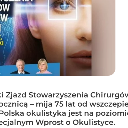
i Zjazd Stowarzyszenia Chirurgó
ocznicą – mija 75 lat od wszczepi
 Polska okulistyka jest na pozio
cjalnym Wprost o Okulistyce.