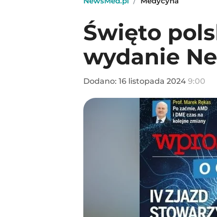
NewsMed.pl
/
Medycyna
Święto pols
wydanie Ne
Dodano:
16
listopada
2024
9:00