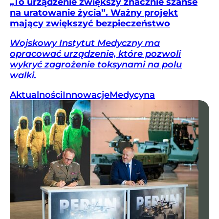
„To urządzenie zwiększy znacznie szanse
na uratowanie życia”. Ważny projekt
mający zwiększyć bezpieczeństwo
Wojskowy Instytut Medyczny ma
opracować urządzenie, które pozwoli
wykryć zagrożenie toksynami na polu
walki.
Aktualności
Innowacje
Medycyna