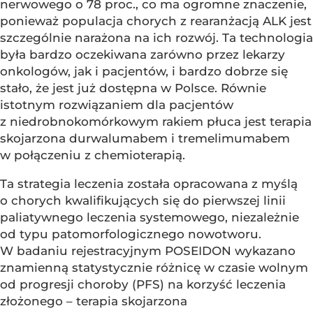
nerwowego o 78 proc., co ma ogromne znaczenie,
ponieważ populacja chorych z rearanżacją ALK jest
szczególnie narażona na ich rozwój. Ta technologia
była bardzo oczekiwana zarówno przez lekarzy
onkologów, jak i pacjentów, i bardzo dobrze się
stało, że jest już dostępna w Polsce. Równie
istotnym rozwiązaniem dla pacjentów
z niedrobnokomórkowym rakiem płuca jest terapia
skojarzona durwalumabem i tremelimumabem
w połączeniu z chemioterapią.
Ta strategia leczenia została opracowana z myślą
o chorych kwalifikujących się do pierwszej linii
paliatywnego leczenia systemowego, niezależnie
od typu patomorfologicznego nowotworu.
W badaniu rejestracyjnym POSEIDON wykazano
znamienną statystycznie różnicę w czasie wolnym
od progresji choroby (PFS) na korzyść leczenia
złożonego – terapia skojarzona