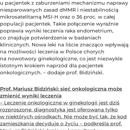
u pacjentek z zaburzeniami mechanizmu naprawy
niesparowanych zasad dMMR i niestabilnością
mikrosatelitarną MSI-H oraz o 36 proc. w całej
populacji pacjentek. Takie połączenie wyraźnie
poprawia wyniki leczenia raka endometrium,
co znajduje potwierdzenie w badaniach
klinicznych. Nowa leki na liście znacząco wpływają
na możliwości leczenia w Polsce chorych
na nowotwory ginekologiczne, co jest niezwykle
istotnym krokiem naprzód dla pacjentek
onkologicznych. – dodaje prof. Bidziński.
Prof. Mariusz Bidziński: sieć onkologiczna może
zmienić wyniki leczenia
– Leczenie onkologiczne w ginekologii jest dziś
rozproszone, diagnostyka jest oferowana tylko
w niektórych ośrodkach. Nie może być tak, że kod
zamieszkania decyduje o życiu – podkreśla prof.