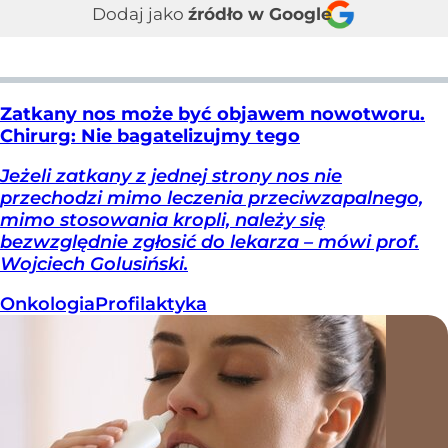
Dodaj jako
źródło w Google
Zatkany nos może być objawem nowotworu.
Chirurg: Nie bagatelizujmy tego
Jeżeli zatkany z jednej strony nos nie
przechodzi mimo leczenia przeciwzapalnego,
mimo stosowania kropli, należy się
bezwzględnie zgłosić do lekarza – mówi prof.
Wojciech Golusiński.
Onkologia
Profilaktyka