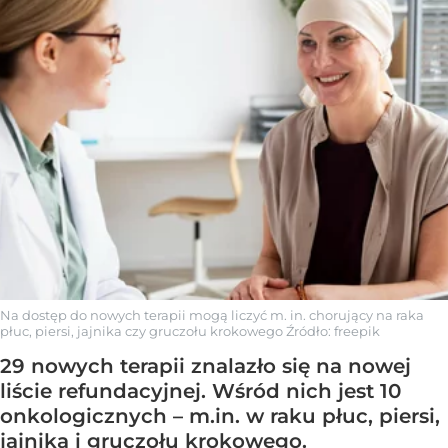
Na dostęp do nowych terapii mogą liczyć m. in. chorujący na raka
płuc, piersi, jajnika czy gruczołu krokowego
Źródło:
freepik
29 nowych terapii znalazło się na nowej
liście refundacyjnej. Wśród nich jest 10
onkologicznych – m.in. w raku płuc, piersi,
jajnika i gruczołu krokowego.