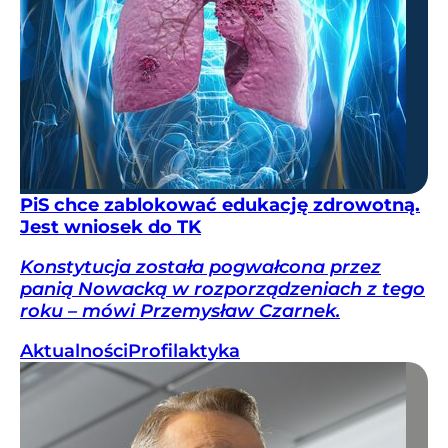
PiS chce zablokować edukację zdrowotną.
Jest wniosek do TK
Konstytucja została pogwałcona przez
panią Nowacką w rozporządzeniach z tego
roku – mówi Przemysław Czarnek.
Aktualności
Profilaktyka