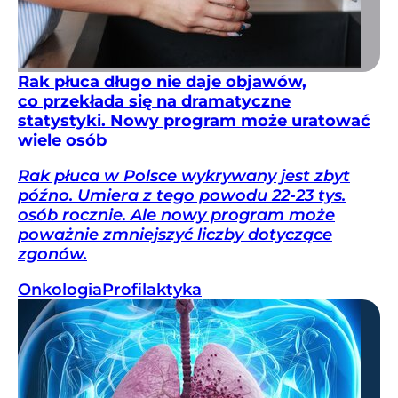
Rak płuca długo nie daje objawów,
co przekłada się na dramatyczne
statystyki. Nowy program może uratować
wiele osób
Rak płuca w Polsce wykrywany jest zbyt
późno. Umiera z tego powodu 22-23 tys.
osób rocznie. Ale nowy program może
poważnie zmniejszyć liczby dotyczące
zgonów.
Onkologia
Profilaktyka