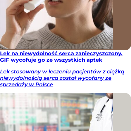
Lek na niewydolność serca zanieczyszczony.
GIF wycofuje go ze wszystkich aptek
Lek stosowany w leczeniu pacjentów z ciężką
niewydolnością serca został wycofany ze
sprzedaży w Polsce