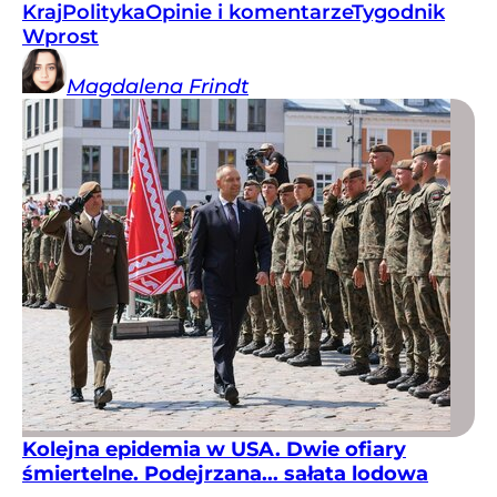
Kraj
Polityka
Opinie i komentarze
Tygodnik
Wprost
Magdalena
Frindt
Kolejna epidemia w USA. Dwie ofiary
śmiertelne. Podejrzana... sałata lodowa