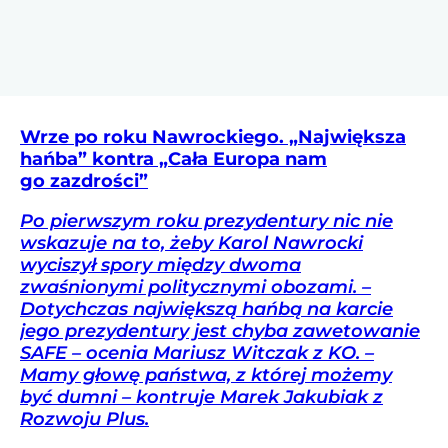
Wrze po roku Nawrockiego. „Największa
hańba” kontra „Cała Europa nam
go zazdrości”
Po pierwszym roku prezydentury nic nie
wskazuje na to, żeby Karol Nawrocki
wyciszył spory między dwoma
zwaśnionymi politycznymi obozami. –
Dotychczas największą hańbą na karcie
jego prezydentury jest chyba zawetowanie
SAFE – ocenia Mariusz Witczak z KO. –
Mamy głowę państwa, z której możemy
być dumni – kontruje Marek Jakubiak z
Rozwoju Plus.