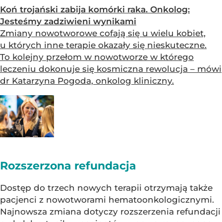
Koń trojański zabija komórki raka. Onkolog:
Jesteśmy zadziwieni wynikami
Zmiany nowotworowe cofają się u wielu kobiet,
u których inne terapie okazały się nieskuteczne.
To kolejny przełom w nowotworze w którego
leczeniu dokonuje się kosmiczna rewolucja – mówi
dr Katarzyna Pogoda, onkolog kliniczny.
Rozszerzona refundacja
Dostęp do trzech nowych terapii otrzymają także
pacjenci z nowotworami hematoonkologicznymi.
Najnowsza zmiana dotyczy rozszerzenia refundacji