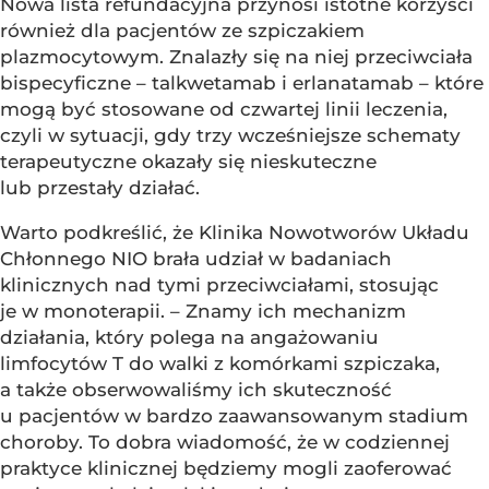
Nowa lista refundacyjna przynosi istotne korzyści
również dla pacjentów ze szpiczakiem
plazmocytowym. Znalazły się na niej przeciwciała
bispecyficzne – talkwetamab i erlanatamab – które
mogą być stosowane od czwartej linii leczenia,
czyli w sytuacji, gdy trzy wcześniejsze schematy
terapeutyczne okazały się nieskuteczne
lub przestały działać.
Warto podkreślić, że Klinika Nowotworów Układu
Chłonnego NIO brała udział w badaniach
klinicznych nad tymi przeciwciałami, stosując
je w monoterapii. – Znamy ich mechanizm
działania, który polega na angażowaniu
limfocytów T do walki z komórkami szpiczaka,
a także obserwowaliśmy ich skuteczność
u pacjentów w bardzo zaawansowanym stadium
choroby. To dobra wiadomość, że w codziennej
praktyce klinicznej będziemy mogli zaoferować