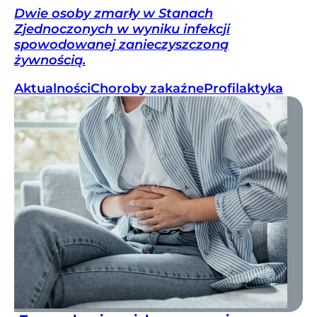
Dwie osoby zmarły w Stanach
Zjednoczonych w wyniku infekcji
spowodowanej zanieczyszczoną
żywnością.
Aktualności
Choroby zakaźne
Profilaktyka