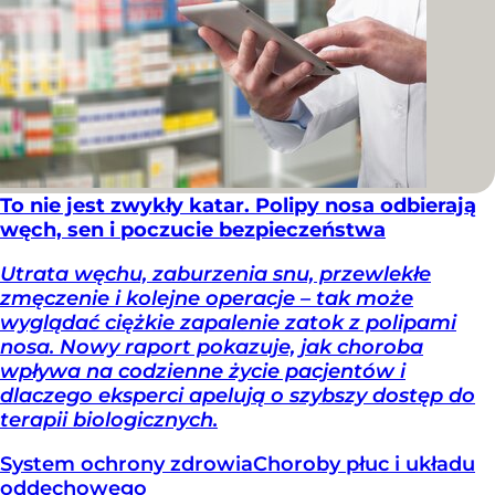
To nie jest zwykły katar. Polipy nosa odbierają
węch, sen i poczucie bezpieczeństwa
Utrata węchu, zaburzenia snu, przewlekłe
zmęczenie i kolejne operacje – tak może
wyglądać ciężkie zapalenie zatok z polipami
nosa. Nowy raport pokazuje, jak choroba
wpływa na codzienne życie pacjentów i
dlaczego eksperci apelują o szybszy dostęp do
terapii biologicznych.
System ochrony zdrowia
Choroby płuc i układu
oddechowego