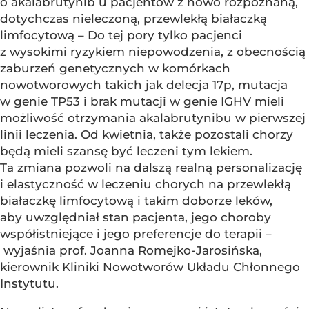
o akalabrutynib u pacjentów z nowo rozpoznaną,
dotychczas nieleczoną, przewlekłą białaczką
limfocytową – Do tej pory tylko pacjenci
z wysokimi ryzykiem niepowodzenia, z obecnością
zaburzeń genetycznych w komórkach
nowotworowych takich jak delecja 17p, mutacja
w genie TP53 i brak mutacji w genie IGHV mieli
możliwość otrzymania akalabrutynibu w pierwszej
linii leczenia. Od kwietnia, także pozostali chorzy
będą mieli szansę być leczeni tym lekiem.
Ta zmiana pozwoli na dalszą realną personalizację
i elastyczność w leczeniu chorych na przewlekłą
białaczkę limfocytową i takim doborze leków,
aby uwzględniał stan pacjenta, jego choroby
współistniejące i jego preferencje do terapii –
wyjaśnia prof. Joanna Romejko-Jarosińska,
kierownik Kliniki Nowotworów Układu Chłonnego
Instytutu.