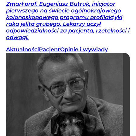
Zmarł prof. Eugeniusz Butruk, inicjator
pierwszego na świecie ogólnokrajowego
kolonoskopowego programu profilaktyki
raka jelita grubego. Lekarzy uczył
odpowiedzialności za pacjenta, rzetelności i
odwagi.
Aktualności
Pacjent
Opinie i wywiady