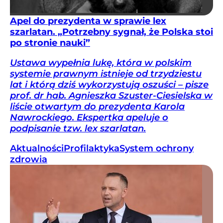
Apel do prezydenta w sprawie lex
szarlatan. „Potrzebny sygnał, że Polska stoi
po stronie nauki”
Ustawa wypełnia lukę, która w polskim
systemie prawnym istnieje od trzydziestu
lat i którą dziś wykorzystują oszuści – pisze
prof. dr hab. Agnieszka Szuster-Ciesielska w
liście otwartym do prezydenta Karola
Nawrockiego. Ekspertka apeluje o
podpisanie tzw. lex szarlatan.
Aktualności
Profilaktyka
System ochrony
zdrowia