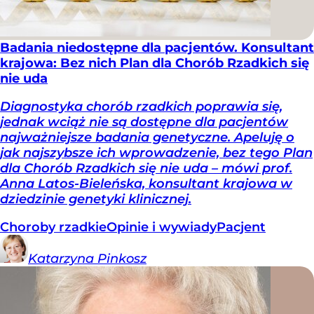
Badania niedostępne dla pacjentów. Konsultant
krajowa: Bez nich Plan dla Chorób Rzadkich się
nie uda
Diagnostyka chorób rzadkich poprawia się,
jednak wciąż nie są dostępne dla pacjentów
najważniejsze badania genetyczne. Apeluję o
jak najszybsze ich wprowadzenie, bez tego Plan
dla Chorób Rzadkich się nie uda – mówi prof.
Anna Latos-Bieleńska, konsultant krajowa w
dziedzinie genetyki klinicznej.
Choroby rzadkie
Opinie i wywiady
Pacjent
Katarzyna
Pinkosz