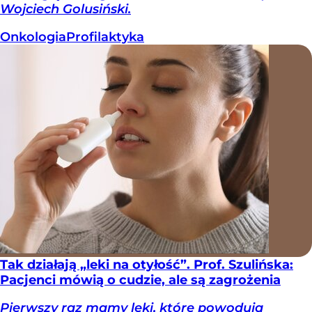
Wojciech Golusiński.
Onkologia
Profilaktyka
Tak działają „leki na otyłość”. Prof. Szulińska:
Pacjenci mówią o cudzie, ale są zagrożenia
Pierwszy raz mamy leki, które powodują