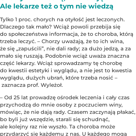
Ale lekarze też o tym nie wiedzą
Tylko 1 proc. chorych na otyłość jest leczonych.
Dlaczego tak mało? Wciąż powoli przebija się
do społeczeństwa informacja, że to choroba, którą
trzeba leczyć. – Chorzy uważają, że to ich wina,
że się „zapuścili”, nie dali rady; za dużo jedzą, a za
mało się ruszają. Podobnie wciąż uważa znaczna
część lekarzy. Wciąż sprowadzamy tę chorobę
do kwestii estetyki i wyglądu, a nie jest to kwestia
wyglądu, dużych ubrań, które trzeba nosić –
zaznacza prof. Wyleżoł.
– Od 25 lat prowadzę ośrodek leczenia i cały czas
przychodzą do mnie osoby z poczuciem winy,
mówiąc, że nie dają rady. Czasem zaczynają płakać,
bo byli już wszędzie, starali się schudnąć,
ale kolejny raz nie wyszło. Ta choroba może
przydarzyć się każdemu z nas. U każdego mogą