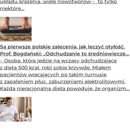
układu krążenia, wiele nowotworów – to tylko
niektóre...
Są pierwsze polskie zalecenia, jak leczyć otyłość.
Prof. Bogdański: „Odchudzanie to średniowiecze...
– Osoba, która jedzie na wczasy odchudzające
z dietą 500 kcal, robi sobie krzywdę. Miałem
pacjentów wracających po takim turnusie
z zapaleniem płuc, zaburzeniami elektrolitowymi.
Każda nieracjonalna dieta powoduje, że organizm...