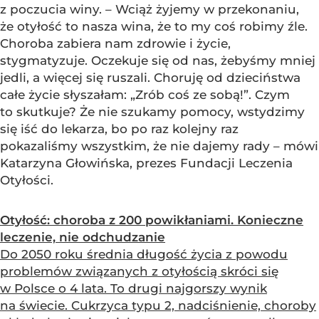
z poczucia winy. – Wciąż żyjemy w przekonaniu,
że otyłość to nasza wina, że to my coś robimy źle.
Choroba zabiera nam zdrowie i życie,
stygmatyzuje. Oczekuje się od nas, żebyśmy mniej
jedli, a więcej się ruszali. Choruję od dzieciństwa
całe życie słyszałam: „Zrób coś ze sobą!”. Czym
to skutkuje? Że nie szukamy pomocy, wstydzimy
się iść do lekarza, bo po raz kolejny raz
pokazaliśmy wszystkim, że nie dajemy rady – mówi
Katarzyna Głowińska, prezes Fundacji Leczenia
Otyłości.
Otyłość: choroba z 200 powikłaniami. Konieczne
leczenie, nie odchudzanie
Do 2050 roku średnia długość życia z powodu
problemów związanych z otyłością skróci się
w Polsce o 4 lata. To drugi najgorszy wynik
na świecie. Cukrzyca typu 2, nadciśnienie, choroby