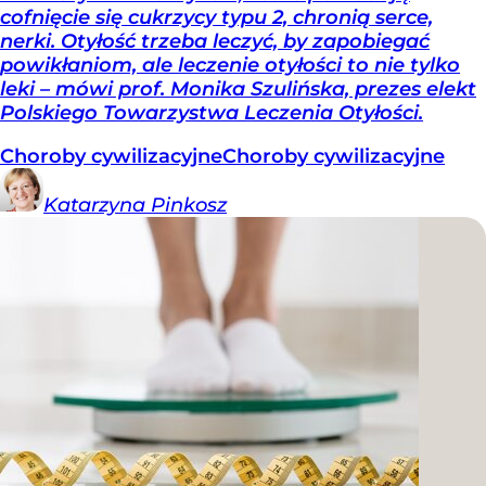
cofnięcie się cukrzycy typu 2, chronią serce,
nerki. Otyłość trzeba leczyć, by zapobiegać
powikłaniom, ale leczenie otyłości to nie tylko
leki – mówi prof. Monika Szulińska, prezes elekt
Polskiego Towarzystwa Leczenia Otyłości.
Choroby cywilizacyjne
Choroby cywilizacyjne
Katarzyna
Pinkosz