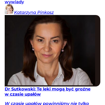
wywiady
Katarzyna
Pinkosz
Dr Sutkowski: Te leki mogą być groźne
w czasie upałów
W czasie upałów powinniśmy nie tylko