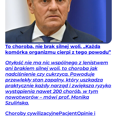
To choroba, nie brak silnej woli. „Każda
komórka organizmu cierpi z tego powodu”
Otyłość nie ma nic wspólnego z lenistwem
ani brakiem silnej woli, to choroba jak
nadciśnienie czy cukrzyca. Powoduje
przewlekły stan zapalny, który uszkadza
praktycznie każdy narząd i zwiększa ryzyko
wystąpienia nawet 200 chorób, w tym
nowotworów – mówi prof. Monika
Szulińska.
Choroby cywilizacyjne
Pacjent
Opinie i