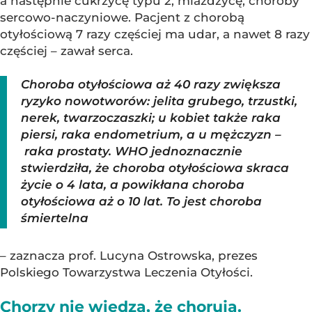
a następnie cukrzycę typu 2, miażdżycę, choroby
sercowo-naczyniowe. Pacjent z chorobą
otyłościową 7 razy częściej ma udar, a nawet 8 razy
częściej – zawał serca.
Choroba otyłościowa aż 40 razy zwiększa
ryzyko nowotworów: jelita grubego, trzustki,
nerek, twarzoczaszki; u kobiet także raka
piersi, raka endometrium, a u mężczyzn –
raka prostaty. WHO jednoznacznie
stwierdziła, że choroba otyłościowa skraca
życie o 4 lata, a powikłana choroba
otyłościowa aż o 10 lat. To jest choroba
śmiertelna
– zaznacza prof. Lucyna Ostrowska, prezes
Polskiego Towarzystwa Leczenia Otyłości.
Chorzy nie wiedzą, że chorują.