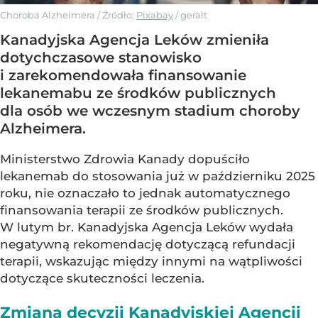
Choroba Alzheimera
/ Źródło:
Pixabay
/
geralt
Kanadyjska Agencja Leków zmieniła
dotychczasowe stanowisko
i zarekomendowała finansowanie
lekanemabu ze środków publicznych
dla osób we wczesnym stadium choroby
Alzheimera.
Ministerstwo Zdrowia Kanady dopuściło
lekanemab do stosowania już w październiku 2025
roku, nie oznaczało to jednak automatycznego
finansowania terapii ze środków publicznych.
W lutym br. Kanadyjska Agencja Leków wydała
negatywną rekomendację dotyczącą refundacji
terapii, wskazując między innymi na wątpliwości
dotyczące skuteczności leczenia.
Zmiana decyzji Kanadyjskiej Agencji