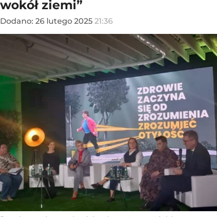
wokół ziemi”
Dodano:
26
lutego
2025
21:36