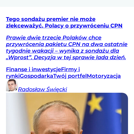
Tego sondażu premier nie może
zlekceważyć. Polacy o przywróceniu CPN
Prawie dwie trzecie Polaków chce
przywrócenia pakietu CPN na dwa ostatnie
tygodnie wakacji – wynika z sondażu dla
„Wprost”. Decyzja w tej sprawie lada dzień.
Finanse i inwestycje
Firmy i
rynki
Gospodarka
Twój portfel
Motoryzacja
Radosław
Święcki