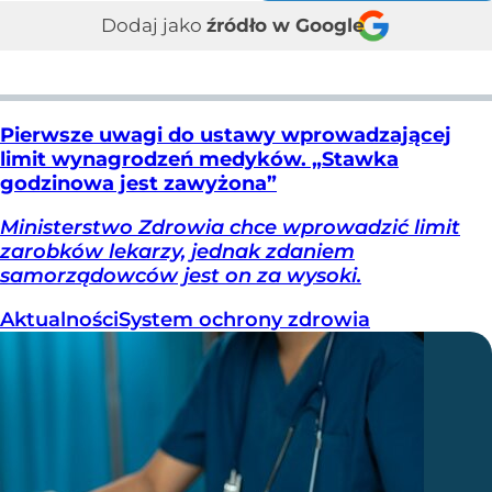
Dodaj jako
źródło w Google
Pierwsze uwagi do ustawy wprowadzającej
limit wynagrodzeń medyków. „Stawka
godzinowa jest zawyżona”
Ministerstwo Zdrowia chce wprowadzić limit
zarobków lekarzy, jednak zdaniem
samorządowców jest on za wysoki.
Aktualności
System ochrony zdrowia