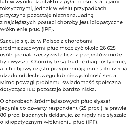
lub w wyniku kontaktu z pyłami i substancjami
toksycznymi, jednak w wielu przypadkach
przyczyna pozostaje nieznana. Jedną
z najcięższych postaci choroby jest idiopatyczne
włóknienie płuc (IPF).
Szacuje się, że w Polsce z chorobami
śródmiąższowymi płuc może żyć około 26 625
osób, jednak rzeczywista liczba pacjentów może
być wyższa. Choroby te są trudne diagnostycznie,
a ich objawy często przypominają inne schorzenia
układu oddechowego lub niewydolność serca.
Mimo powagi problemu świadomość społeczna
dotycząca ILD pozostaje bardzo niska.
O chorobach śródmiąższowych płuc słyszał
jedynie co czwarty respondent (25 proc.), a prawie
80 proc. badanych deklaruje, że nigdy nie słyszało
o idiopatycznym włóknieniu płuc (IPF).