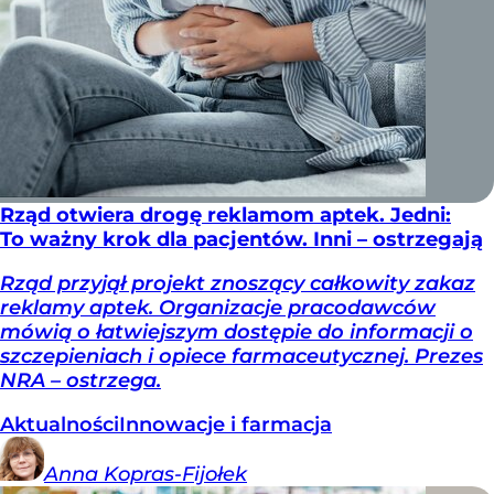
Rząd otwiera drogę reklamom aptek. Jedni:
To ważny krok dla pacjentów. Inni – ostrzegają
Rząd przyjął projekt znoszący całkowity zakaz
reklamy aptek. Organizacje pracodawców
mówią o łatwiejszym dostępie do informacji o
szczepieniach i opiece farmaceutycznej. Prezes
NRA – ostrzega.
Aktualności
Innowacje i farmacja
Anna
Kopras-Fijołek