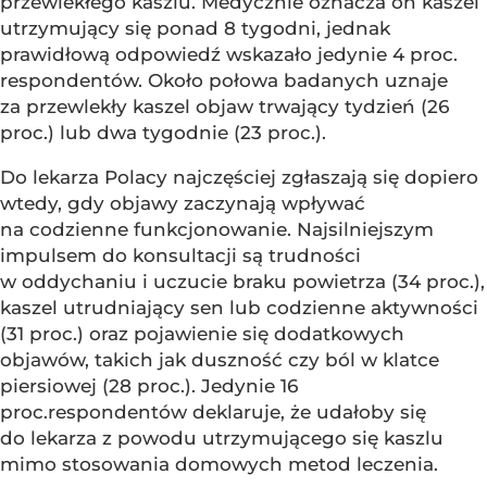
przewlekłego kaszlu. Medycznie oznacza on kaszel
utrzymujący się ponad 8 tygodni, jednak
prawidłową odpowiedź wskazało jedynie 4 proc.
respondentów. Około połowa badanych uznaje
za przewlekły kaszel objaw trwający tydzień (26
proc.) lub dwa tygodnie (23 proc.).
Do lekarza Polacy najczęściej zgłaszają się dopiero
wtedy, gdy objawy zaczynają wpływać
na codzienne funkcjonowanie. Najsilniejszym
impulsem do konsultacji są trudności
w oddychaniu i uczucie braku powietrza (34 proc.),
kaszel utrudniający sen lub codzienne aktywności
(31 proc.) oraz pojawienie się dodatkowych
objawów, takich jak duszność czy ból w klatce
piersiowej (28 proc.). Jedynie 16
proc.respondentów deklaruje, że udałoby się
do lekarza z powodu utrzymującego się kaszlu
mimo stosowania domowych metod leczenia.