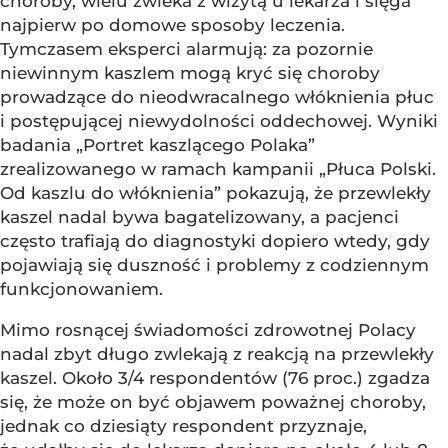
choroby, wielu zwleka z wizytą u lekarza i sięga
najpierw po domowe sposoby leczenia.
Tymczasem eksperci alarmują: za pozornie
niewinnym kaszlem mogą kryć się choroby
prowadzące do nieodwracalnego włóknienia płuc
i postępującej niewydolności oddechowej. Wyniki
badania „Portret kaszlącego Polaka”
zrealizowanego w ramach kampanii „Płuca Polski.
Od kaszlu do włóknienia” pokazują, że przewlekły
kaszel nadal bywa bagatelizowany, a pacjenci
często trafiają do diagnostyki dopiero wtedy, gdy
pojawiają się duszność i problemy z codziennym
funkcjonowaniem.
Mimo rosnącej świadomości zdrowotnej Polacy
nadal zbyt długo zwlekają z reakcją na przewlekły
kaszel. Około 3/4 respondentów (76 proc.) zgadza
się, że może on być objawem poważnej choroby,
jednak co dziesiąty respondent przyznaje,