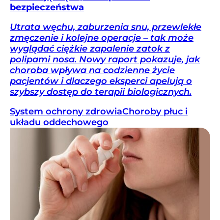
bezpieczeństwa
Utrata węchu, zaburzenia snu, przewlekłe
zmęczenie i kolejne operacje – tak może
wyglądać ciężkie zapalenie zatok z
polipami nosa. Nowy raport pokazuje, jak
choroba wpływa na codzienne życie
pacjentów i dlaczego eksperci apelują o
szybszy dostęp do terapii biologicznych.
System ochrony zdrowia
Choroby płuc i
układu oddechowego