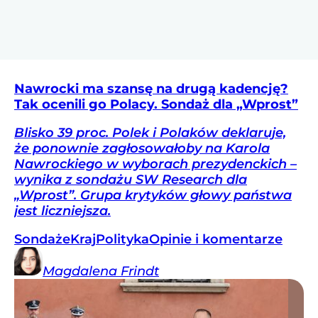
Nawrocki ma szansę na drugą kadencję?
Tak ocenili go Polacy. Sondaż dla „Wprost”
Blisko 39 proc. Polek i Polaków deklaruje,
że ponownie zagłosowałoby na Karola
Nawrockiego w wyborach prezydenckich –
wynika z sondażu SW Research dla
„Wprost”. Grupa krytyków głowy państwa
jest liczniejsza.
Sondaże
Kraj
Polityka
Opinie i komentarze
Magdalena
Frindt