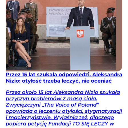
Przez 15 lat szukała odpowiedzi. Aleksandra
Nizio: otyłość trzeba leczyć, nie oceniać
Przez około 15 lat Aleksandra Nizio szukała
przyczyn problemów z masą ciała.
Zwyciężczyni „The Voice of Poland”
opowiada o leczeniu otyłości, stygmatyzacji
i macierzyństwie. Wyjaśnia też, dlaczego
popiera petycję Fundacji TO SIĘ LECZY w