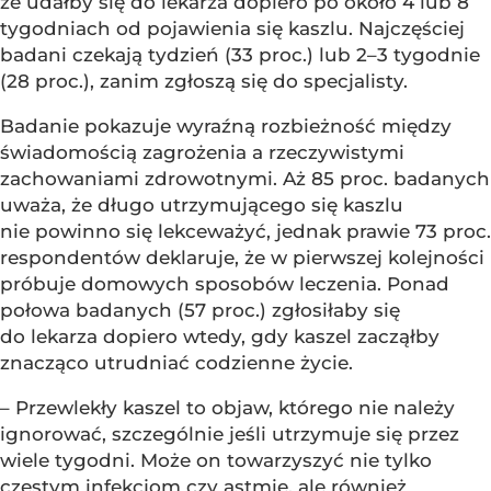
że udałby się do lekarza dopiero po około 4 lub 8
tygodniach od pojawienia się kaszlu. Najczęściej
badani czekają tydzień (33 proc.) lub 2–3 tygodnie
(28 proc.), zanim zgłoszą się do specjalisty.
Badanie pokazuje wyraźną rozbieżność między
świadomością zagrożenia a rzeczywistymi
zachowaniami zdrowotnymi. Aż 85 proc. badanych
uważa, że długo utrzymującego się kaszlu
nie powinno się lekceważyć, jednak prawie 73 proc.
respondentów deklaruje, że w pierwszej kolejności
próbuje domowych sposobów leczenia. Ponad
połowa badanych (57 proc.) zgłosiłaby się
do lekarza dopiero wtedy, gdy kaszel zacząłby
znacząco utrudniać codzienne życie.
– Przewlekły kaszel to objaw, którego nie należy
ignorować, szczególnie jeśli utrzymuje się przez
wiele tygodni. Może on towarzyszyć nie tylko
częstym infekcjom czy astmie, ale również