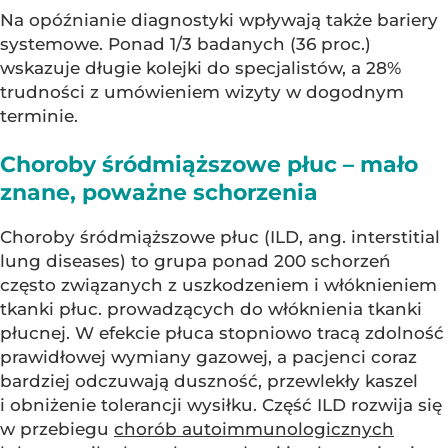
Na opóźnianie diagnostyki wpływają także bariery
systemowe. Ponad 1/3 badanych (36 proc.)
wskazuje długie kolejki do specjalistów, a 28%
trudności z umówieniem wizyty w dogodnym
terminie.
Choroby śródmiąższowe płuc – mało
znane, poważne schorzenia
Choroby śródmiąższowe płuc (ILD, ang. interstitial
lung diseases) to grupa ponad 200 schorzeń
często związanych z uszkodzeniem i włóknieniem
tkanki płuc. prowadzących do włóknienia tkanki
płucnej. W efekcie płuca stopniowo tracą zdolność
prawidłowej wymiany gazowej, a pacjenci coraz
bardziej odczuwają duszność, przewlekły kaszel
i obniżenie tolerancji wysiłku. Część ILD rozwija się
w przebiegu
chorób autoimmunologicznych