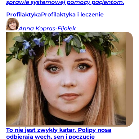
sprawie systemowej pomocy pacjentom.
Profilaktyka
Profilaktyka i leczenie
Anna
Kopras-Fijołek
To nie jest zwykły katar. Polipy nosa
odbierają węch, sen i poczucie