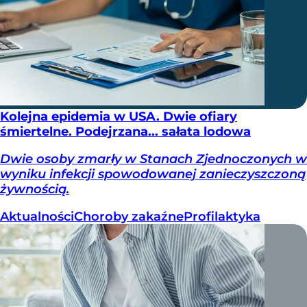
Kolejna epidemia w USA. Dwie ofiary
śmiertelne. Podejrzana... sałata lodowa
Dwie osoby zmarły w Stanach Zjednoczonych w
wyniku infekcji spowodowanej zanieczyszczoną
żywnością.
Aktualności
Choroby zakaźne
Profilaktyka