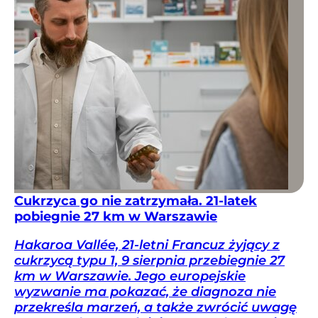
Cukrzyca go nie zatrzymała. 21-latek
pobiegnie 27 km w Warszawie
Hakaroa Vallée, 21-letni Francuz żyjący z
cukrzycą typu 1, 9 sierpnia przebiegnie 27
km w Warszawie. Jego europejskie
wyzwanie ma pokazać, że diagnoza nie
przekreśla marzeń, a także zwrócić uwagę