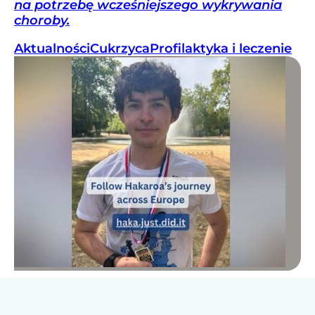
na potrzebę wcześniejszego wykrywania
choroby.
Aktualności
Cukrzyca
Profilaktyka i leczenie