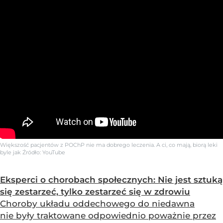
Większość pacjentów z POChP nie ma dobrego leczenia. A ci, co mają, biorą leki
byle jak
Źródło:
YouTube
Eksperci o chorobach społecznych: Nie jest sztuką
się zestarzeć, tylko zestarzeć się w zdrowiu
Choroby układu oddechowego do niedawna
nie były traktowane odpowiednio poważnie przez