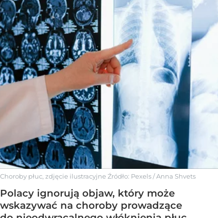
Choroby płuc, zdjęcie ilustracyjne
Źródło:
Pexels
/
Anna Shvets
Polacy ignorują objaw, który może
wskazywać na choroby prowadzące
do nieodwracalnego włóknienia płuc.