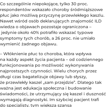
Co szczególnie niepokojące, tylko 30 proc.
respondentów wskazało choroby śródmiąższowe
płuc jako możliwą przyczynę przewlekłego kaszlu.
Nawet wśród osób deklarujących znajomość ILD
wiedza o objawach pozostaje ograniczona –
jedynie około 40% potrafiło wskazać typowe
symptomy tych chorób, a 26 proc. nie umiało
wymienić żadnego objawu.
– Włóknienie płuc to choroba, która wpływa
na każdy aspekt życia pacjenta – od codziennego
funkcjonowania po możliwość wykonywania
najprostszych czynności. Wielu chorych przez
długi czas bagatelizuje objawy lub słyszy,
że przewlekły kaszel „sam przejdzie”. Dlatego tak
ważna jest edukacja społeczna i budowanie
świadomości, że utrzymujący się kaszel i duszność
wymagają diagnostyki. Im szybciej pacjent trafi
do specjalisty, tym większa szansa