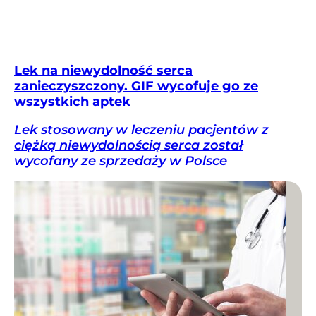
Lek na niewydolność serca
zanieczyszczony. GIF wycofuje go ze
wszystkich aptek
Lek stosowany w leczeniu pacjentów z
ciężką niewydolnością serca został
wycofany ze sprzedaży w Polsce