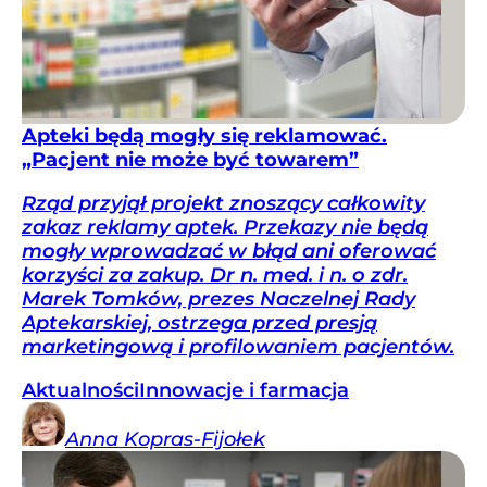
Apteki będą mogły się reklamować.
„Pacjent nie może być towarem”
Rząd przyjął projekt znoszący całkowity
zakaz reklamy aptek. Przekazy nie będą
mogły wprowadzać w błąd ani oferować
korzyści za zakup. Dr n. med. i n. o zdr.
Marek Tomków, prezes Naczelnej Rady
Aptekarskiej, ostrzega przed presją
marketingową i profilowaniem pacjentów.
Aktualności
Innowacje i farmacja
Anna
Kopras-Fijołek