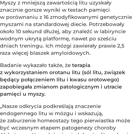
Myszy z mniejszą zawartością litu uzyskały
znacznie gorsze wyniki w testach pamięci
w porównaniu z 16 zmodyfikowanymi genetycznie
myszami na standardowej diecie. Potrzebowały
około 10 sekund dłużej, aby znaleźć w labiryncie
wodnym ukrytą platformę, nawet po sześciu
dniach treningu. Ich mózgi zawierały prawie 2,5
raza więcej blaszek amyloidowych.
Badanie wykazało także, że
terapia
z wykorzystaniem orotanu litu (sól litu, związek
będący połączeniem litu i kwasu orotowego)
zapobiegała zmianom patologicznym i utracie
pamięci u myszy.
„Nasze odkrycia podkreślają znaczenie
endogennego litu w mózgu i wskazują,
że zaburzenie homeostazy tego pierwiastka może
być wczesnym etapem patogenezy choroby