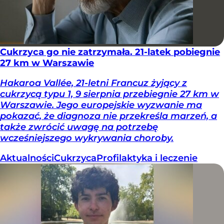
Cukrzyca go nie zatrzymała. 21-latek pobiegnie
27 km w Warszawie
Hakaroa Vallée, 21-letni Francuz żyjący z
cukrzycą typu 1, 9 sierpnia przebiegnie 27 km w
Warszawie. Jego europejskie wyzwanie ma
pokazać, że diagnoza nie przekreśla marzeń, a
także zwrócić uwagę na potrzebę
wcześniejszego wykrywania choroby.
Aktualności
Cukrzyca
Profilaktyka i leczenie