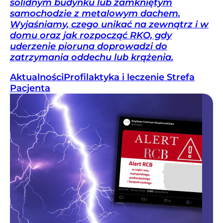
solidnym budynku lub zamkniętym
samochodzie z metalowym dachem.
Wyjaśniamy, czego unikać na zewnątrz i w
domu oraz jak rozpocząć RKO, gdy
uderzenie pioruna doprowadzi do
zatrzymania oddechu lub krążenia.
Aktualności
Profilaktyka i leczenie
Strefa
Pacjenta