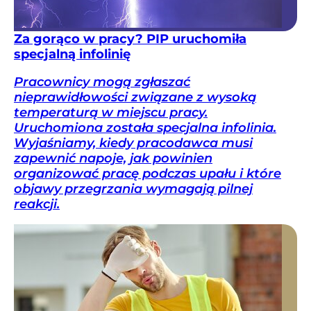
Za gorąco w pracy? PIP uruchomiła
specjalną infolinię
Pracownicy mogą zgłaszać
nieprawidłowości związane z wysoką
temperaturą w miejscu pracy.
Uruchomiona została specjalna infolinia.
Wyjaśniamy, kiedy pracodawca musi
zapewnić napoje, jak powinien
organizować pracę podczas upału i które
objawy przegrzania wymagają pilnej
reakcji.