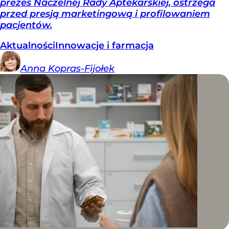
prezes Naczelnej Rady Aptekarskiej, ostrzega
przed presją marketingową i profilowaniem
pacjentów.
Aktualności
Innowacje i farmacja
Anna
Kopras-Fijołek