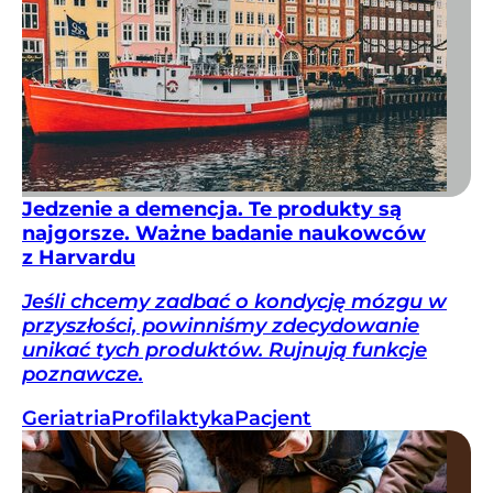
Jedzenie a demencja. Te produkty są
najgorsze. Ważne badanie naukowców
z Harvardu
Jeśli chcemy zadbać o kondycję mózgu w
przyszłości, powinniśmy zdecydowanie
unikać tych produktów. Rujnują funkcje
poznawcze.
Geriatria
Profilaktyka
Pacjent