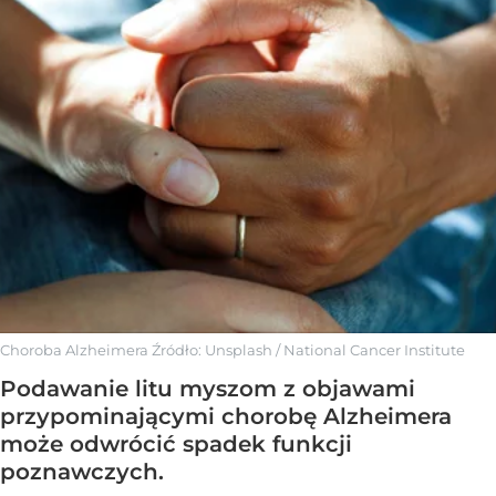
Choroba Alzheimera
Źródło:
Unsplash
/
National Cancer Institute
Podawanie litu myszom z objawami
przypominającymi chorobę Alzheimera
może odwrócić spadek funkcji
poznawczych.