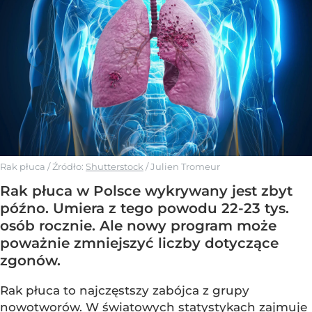
Rak płuca
/ Źródło:
Shutterstock
/
Julien Tromeur
Rak płuca w Polsce wykrywany jest zbyt
późno. Umiera z tego powodu 22-23 tys.
osób rocznie. Ale nowy program może
poważnie zmniejszyć liczby dotyczące
zgonów.
Rak płuca to najczęstszy zabójca z grupy
nowotworów. W światowych statystykach zajmuje