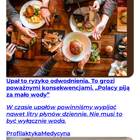
Upał to ryzyko odwodnienia. To grozi
poważnymi konsekwencjami. „Polacy piją
za mało wody”
W czasie upałów powinniśmy wypijać
nawet litry płynów dziennie. Nie musi to
być wyłącznie woda.
Profilaktyka
Medycyna