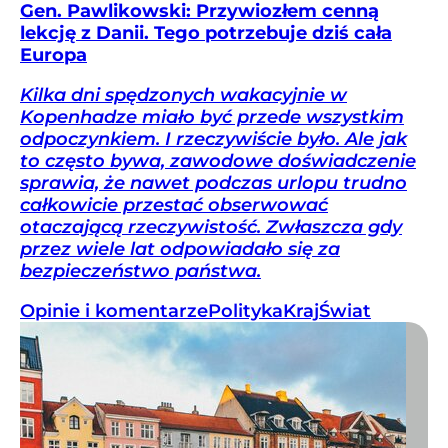
Gen. Pawlikowski: Przywiozłem cenną
lekcję z Danii. Tego potrzebuje dziś cała
Europa
Kilka dni spędzonych wakacyjnie w
Kopenhadze miało być przede wszystkim
odpoczynkiem. I rzeczywiście było. Ale jak
to często bywa, zawodowe doświadczenie
sprawia, że nawet podczas urlopu trudno
całkowicie przestać obserwować
otaczającą rzeczywistość. Zwłaszcza gdy
przez wiele lat odpowiadało się za
bezpieczeństwo państwa.
Opinie i komentarze
Polityka
Kraj
Świat