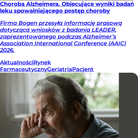
Choroba Alzheimera. Obiecujące wyniki badań
leku spowalniającego postęp choroby
Firma Bogen przesyła informację prasową
dotyczącą wniosków z badania LEADER,
zaprezentowanego podczas Alzheimer’s
Association International Conference (AAIC)
2026.
Aktualności
Rynek
Farmaceutyczny
Geriatria
Pacjent