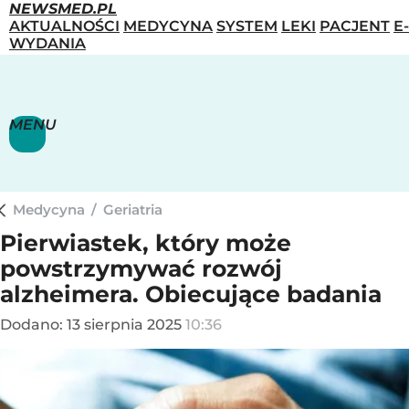
NEWSMED.PL
AKTUALNOŚCI
MEDYCYNA
SYSTEM
LEKI
PACJENT
E-
WYDANIA
MENU
Medycyna
/
Geriatria
Pierwiastek, który może
powstrzymywać rozwój
alzheimera. Obiecujące badania
Dodano:
13
sierpnia
2025
10:36