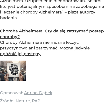
Alzheimera. Uzupełnienie niedoborów litu solami
litu jest potencjalnym sposobem na zapobieganie
i leczenie choroby Alzheimera” – piszą autorzy
badania.
Choroba Alzheimera. Czy da się zatrzymać postęp
choroby?
Choroby Alzheimera nie można leczyć
przyczynowo ani zatrzymać. Można jedynie
opóźnić jej postępy.
Opracował:
Adrian Dąbek
Źródło:
Nature, PAP