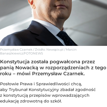
Przemysław Czarnek
/ Źródło:
Newspix.pl
/
Marcin
Banaszkiewicz/FOTONEWS
Konstytucja została pogwałcona przez
panią Nowacką w rozporządzeniach z tego
roku – mówi Przemysław Czarnek.
Posłowie Prawa i Sprawiedliwości chcą,
aby Trybunał Konstytucyjny zbadał zgodność
z konstytucją przepisów wprowadzających
edukację zdrowotną do szkół.