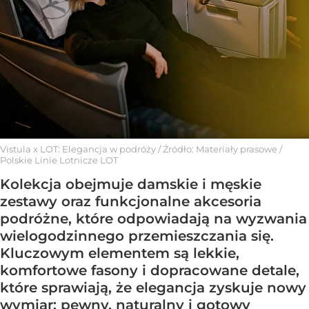
Vistula x LOT: Elegancja w podróży
/ Źródło:
Materiały prasowe
/
Polskie Linie Lotnicze LOT
Kolekcja obejmuje damskie i męskie
zestawy oraz funkcjonalne akcesoria
podróżne, które odpowiadają na wyzwania
wielogodzinnego przemieszczania się.
Kluczowym elementem są lekkie,
komfortowe fasony i dopracowane detale,
które sprawiają, że elegancja zyskuje nowy
wymiar: pewny, naturalny i gotowy