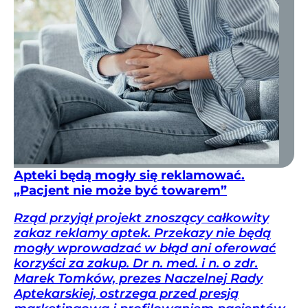
Apteki będą mogły się reklamować.
„Pacjent nie może być towarem”
Rząd przyjął projekt znoszący całkowity
zakaz reklamy aptek. Przekazy nie będą
mogły wprowadzać w błąd ani oferować
korzyści za zakup. Dr n. med. i n. o zdr.
Marek Tomków, prezes Naczelnej Rady
Aptekarskiej, ostrzega przed presją