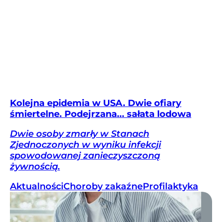
Kolejna epidemia w USA. Dwie ofiary
śmiertelne. Podejrzana... sałata lodowa
Dwie osoby zmarły w Stanach
Zjednoczonych w wyniku infekcji
spowodowanej zanieczyszczoną
żywnością.
Aktualności
Choroby zakaźne
Profilaktyka