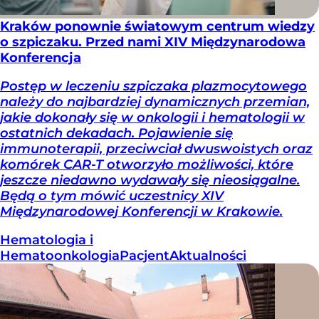
Kraków ponownie światowym centrum wiedzy
o szpiczaku. Przed nami XIV Międzynarodowa
Konferencja
Postęp w leczeniu szpiczaka plazmocytowego
należy do najbardziej dynamicznych przemian,
jakie dokonały się w onkologii i hematologii w
ostatnich dekadach. Pojawienie się
immunoterapii, przeciwciał dwuswoistych oraz
komórek CAR-T otworzyło możliwości, które
jeszcze niedawno wydawały się nieosiągalne.
Będą o tym mówić uczestnicy XIV
Międzynarodowej Konferencji w Krakowie.
Hematologia i
Hematoonkologia
Pacjent
Aktualności