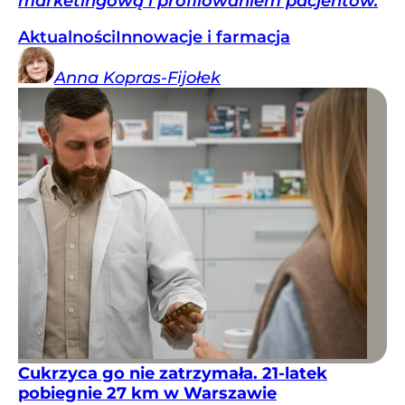
marketingową i profilowaniem pacjentów.
Aktualności
Innowacje i farmacja
Anna
Kopras-Fijołek
Cukrzyca go nie zatrzymała. 21-latek
pobiegnie 27 km w Warszawie