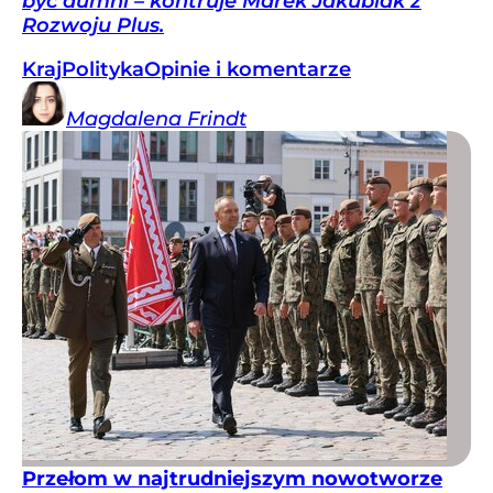
być dumni – kontruje Marek Jakubiak z
Rozwoju Plus.
Kraj
Polityka
Opinie i komentarze
Magdalena
Frindt
Przełom w najtrudniejszym nowotworze