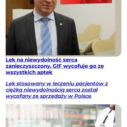
Lek na niewydolność serca
zanieczyszczony. GIF wycofuje go ze
wszystkich aptek
Lek stosowany w leczeniu pacjentów z
ciężką niewydolnością serca został
wycofany ze sprzedaży w Polsce