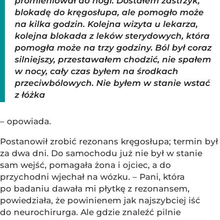
promieniował do nogi. Dostałem zastrzyk,
blokadę do kręgosłupa, ale pomogło może
na kilka godzin. Kolejna wizyta u lekarza,
kolejna blokada z leków sterydowych, która
pomogła może na trzy godziny. Ból był coraz
silniejszy, przestawałem chodzić, nie spałem
w nocy, cały czas byłem na środkach
przeciwbólowych. Nie byłem w stanie wstać
z łóżka
– opowiada.
Postanowił zrobić rezonans kręgosłupa; termin był
za dwa dni. Do samochodu już nie był w stanie
sam wejść, pomagała żona i ojciec, a do
przychodni wjechał na wózku. – Pani, która
po badaniu dawała mi płytkę z rezonansem,
powiedziała, że powinienem jak najszybciej iść
do neurochirurga. Ale gdzie znaleźć pilnie