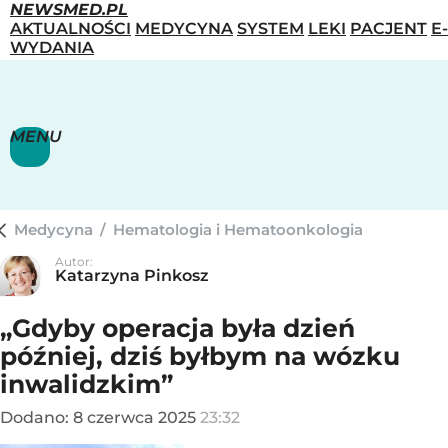
NEWSMED.PL
AKTUALNOŚCI
MEDYCYNA
SYSTEM
LEKI
PACJENT
E-
WYDANIA
MENU
Medycyna
/
Hematologia i Hematoonkologia
Autor:
Katarzyna Pinkosz
„Gdyby operacja była dzień
później, dziś byłbym na wózku
inwalidzkim”
Dodano:
8
czerwca
2025
23:32