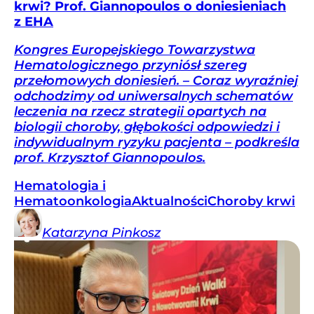
krwi? Prof. Giannopoulos o doniesieniach
z EHA
Kongres Europejskiego Towarzystwa
Hematologicznego przyniósł szereg
przełomowych doniesień. – Coraz wyraźniej
odchodzimy od uniwersalnych schematów
leczenia na rzecz strategii opartych na
biologii choroby, głębokości odpowiedzi i
indywidualnym ryzyku pacjenta – podkreśla
prof. Krzysztof Giannopoulos.
Hematologia i
Hematoonkologia
Aktualności
Choroby krwi
Katarzyna
Pinkosz