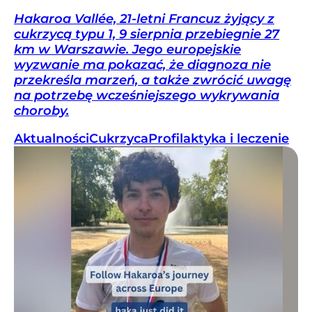
Hakaroa Vallée, 21-letni Francuz żyjący z
cukrzycą typu 1, 9 sierpnia przebiegnie 27
km w Warszawie. Jego europejskie
wyzwanie ma pokazać, że diagnoza nie
przekreśla marzeń, a także zwrócić uwagę
na potrzebę wcześniejszego wykrywania
choroby.
Aktualności
Cukrzyca
Profilaktyka i leczenie