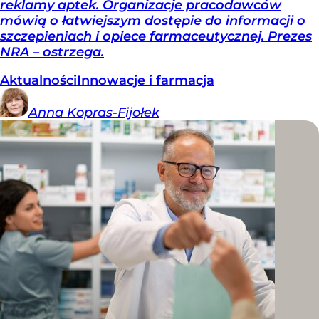
reklamy aptek. Organizacje pracodawców
mówią o łatwiejszym dostępie do informacji o
szczepieniach i opiece farmaceutycznej. Prezes
NRA – ostrzega.
Aktualności
Innowacje i farmacja
Anna
Kopras-Fijołek