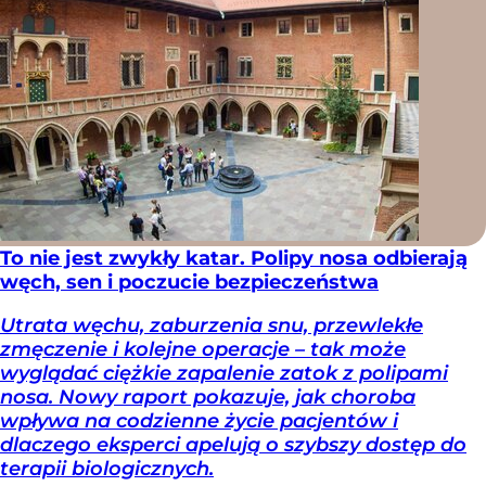
To nie jest zwykły katar. Polipy nosa odbierają
węch, sen i poczucie bezpieczeństwa
Utrata węchu, zaburzenia snu, przewlekłe
zmęczenie i kolejne operacje – tak może
wyglądać ciężkie zapalenie zatok z polipami
nosa. Nowy raport pokazuje, jak choroba
wpływa na codzienne życie pacjentów i
dlaczego eksperci apelują o szybszy dostęp do
terapii biologicznych.