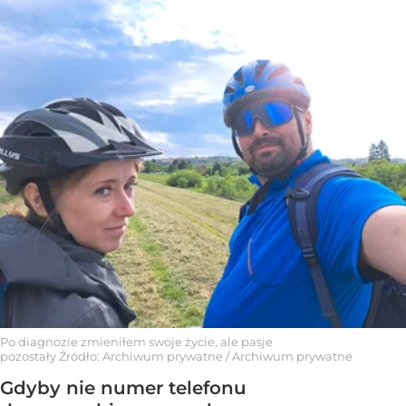
Po diagnozie zmieniłem swoje życie, ale pasje
pozostały
Źródło:
Archiwum prywatne
/
Archiwum prywatne
Gdyby nie numer telefonu