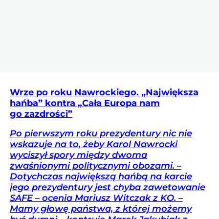
Wrze po roku Nawrockiego. „Największa
hańba” kontra „Cała Europa nam
go zazdrości”
Po pierwszym roku prezydentury nic nie
wskazuje na to, żeby Karol Nawrocki
wyciszył spory między dwoma
zwaśnionymi politycznymi obozami. –
Dotychczas największą hańbą na karcie
jego prezydentury jest chyba zawetowanie
SAFE – ocenia Mariusz Witczak z KO. –
Mamy głowę państwa, z której możemy