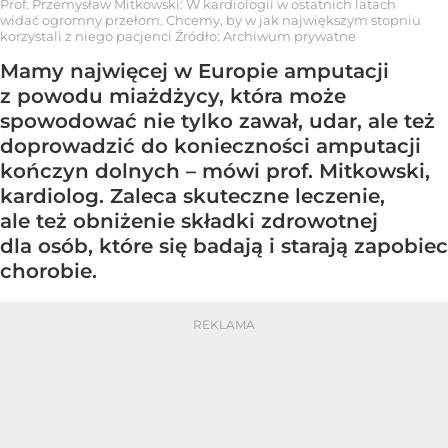
Prof. Przemysław Mitkowski: W kardiologii w ostatnich latach
widać ogromny przełom. Chcemy, by w jak największym stopniu
korzystali z niego pacjenci
Źródło:
Archiwum prywatne
Mamy najwięcej w Europie amputacji
z powodu miażdżycy, która może
spowodować nie tylko zawał, udar, ale też
doprowadzić do konieczności amputacji
kończyn dolnych – mówi prof. Mitkowski,
kardiolog. Zaleca skuteczne leczenie,
ale też obniżenie składki zdrowotnej
dla osób, które się badają i starają zapobiec
chorobie.