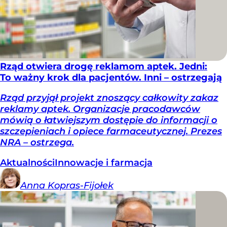
Rząd otwiera drogę reklamom aptek. Jedni:
To ważny krok dla pacjentów. Inni – ostrzegają
Rząd przyjął projekt znoszący całkowity zakaz
reklamy aptek. Organizacje pracodawców
mówią o łatwiejszym dostępie do informacji o
szczepieniach i opiece farmaceutycznej. Prezes
NRA – ostrzega.
Aktualności
Innowacje i farmacja
Anna
Kopras-Fijołek