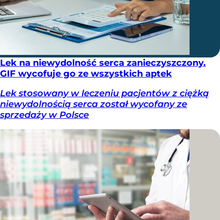
Lek na niewydolność serca zanieczyszczony.
GIF wycofuje go ze wszystkich aptek
Lek stosowany w leczeniu pacjentów z ciężką
niewydolnością serca został wycofany ze
sprzedaży w Polsce