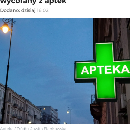
wycofany z aptek
Dodano:
dzisiaj
16:02
Apteka
/ Źródło:
Jowita Flankowska