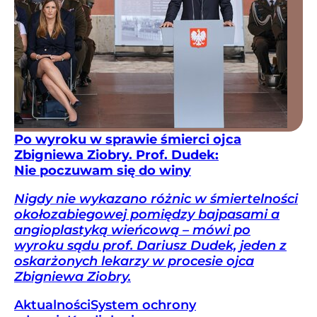
Po wyroku w sprawie śmierci ojca
Zbigniewa Ziobry. Prof. Dudek:
Nie poczuwam się do winy
Nigdy nie wykazano różnic w śmiertelności
okołozabiegowej pomiędzy bajpasami a
angioplastyką wieńcową – mówi po
wyroku sądu prof. Dariusz Dudek, jeden z
oskarżonych lekarzy w procesie ojca
Zbigniewa Ziobry.
Aktualności
System ochrony