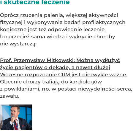
i skuteczne leczenie
Oprócz rzucenia palenia, większej aktywności
fizycznej i wykonywania badań profilaktycznych
konieczne jest też odpowiednie leczenie,
bo przecież sama wiedza i wykrycie choroby
nie wystarczą.
Prof. Przemysław Mitkowski: Można wydłużyć
życie pacjentów o dekadę, a nawet dłużej
Wczesne rozpoznanie CRM jest niezwykle ważne.
Obecnie chorzy trafiają do kardiologów
z powikłaniami, np. w postaci niewydolności serca,
zawału.