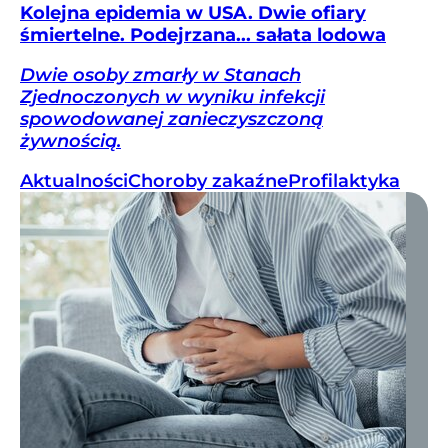
Kolejna epidemia w USA. Dwie ofiary
śmiertelne. Podejrzana... sałata lodowa
Dwie osoby zmarły w Stanach
Zjednoczonych w wyniku infekcji
spowodowanej zanieczyszczoną
żywnością.
Aktualności
Choroby zakaźne
Profilaktyka