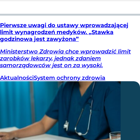
Pierwsze uwagi do ustawy wprowadzającej
limit wynagrodzeń medyków. „Stawka
godzinowa jest zawyżona”
Ministerstwo Zdrowia chce wprowadzić limit
zarobków lekarzy, jednak zdaniem
samorządowców jest on za wysoki.
Aktualności
System ochrony zdrowia