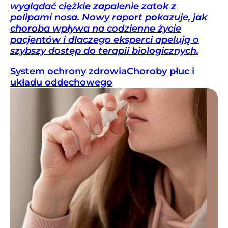
wyglądać ciężkie zapalenie zatok z
polipami nosa. Nowy raport pokazuje, jak
choroba wpływa na codzienne życie
pacjentów i dlaczego eksperci apelują o
szybszy dostęp do terapii biologicznych.
System ochrony zdrowia
Choroby płuc i
układu oddechowego