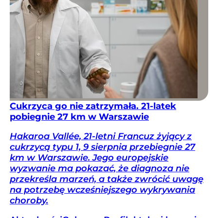
Cukrzyca go nie zatrzymała. 21-latek
pobiegnie 27 km w Warszawie
Hakaroa Vallée, 21-letni Francuz żyjący z
cukrzycą typu 1, 9 sierpnia przebiegnie 27
km w Warszawie. Jego europejskie
wyzwanie ma pokazać, że diagnoza nie
przekreśla marzeń, a także zwrócić uwagę
na potrzebę wcześniejszego wykrywania
choroby.