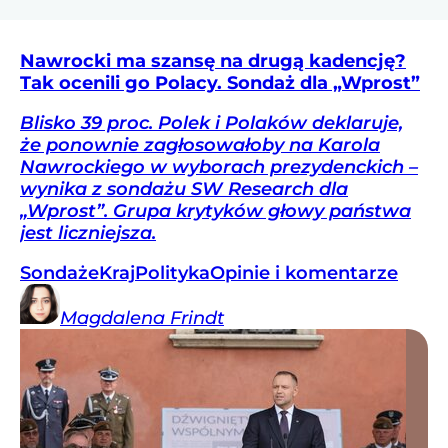
Nawrocki ma szansę na drugą kadencję?
Tak ocenili go Polacy. Sondaż dla „Wprost”
Blisko 39 proc. Polek i Polaków deklaruje,
że ponownie zagłosowałoby na Karola
Nawrockiego w wyborach prezydenckich –
wynika z sondażu SW Research dla
„Wprost”. Grupa krytyków głowy państwa
jest liczniejsza.
Sondaże
Kraj
Polityka
Opinie i komentarze
Magdalena
Frindt