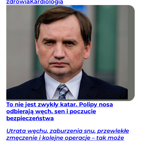
zdrowia
Kardiologia
To nie jest zwykły katar. Polipy nosa
odbierają węch, sen i poczucie
bezpieczeństwa
Utrata węchu, zaburzenia snu, przewlekłe
zmęczenie i kolejne operacje – tak może