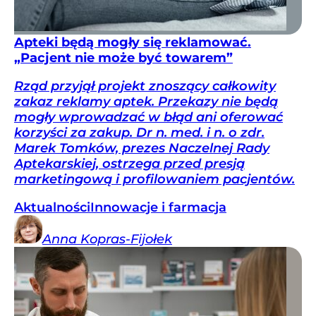
Apteki będą mogły się reklamować.
„Pacjent nie może być towarem”
Rząd przyjął projekt znoszący całkowity
zakaz reklamy aptek. Przekazy nie będą
mogły wprowadzać w błąd ani oferować
korzyści za zakup. Dr n. med. i n. o zdr.
Marek Tomków, prezes Naczelnej Rady
Aptekarskiej, ostrzega przed presją
marketingową i profilowaniem pacjentów.
Aktualności
Innowacje i farmacja
Anna
Kopras-Fijołek