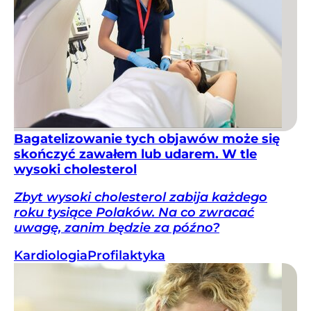
Bagatelizowanie tych objawów może się
skończyć zawałem lub udarem. W tle
wysoki cholesterol
Zbyt wysoki cholesterol zabija każdego
roku tysiące Polaków. Na co zwracać
uwagę, zanim będzie za późno?
Kardiologia
Profilaktyka