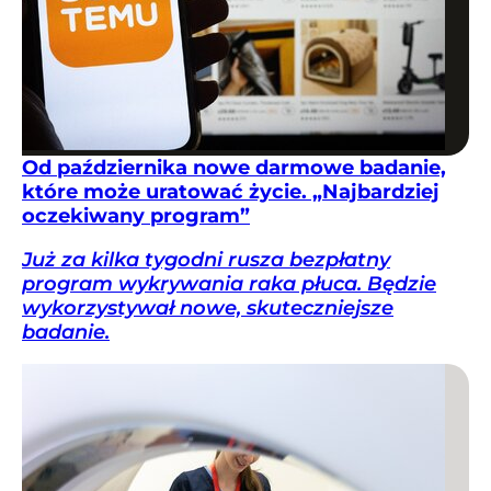
Od października nowe darmowe badanie,
które może uratować życie. „Najbardziej
oczekiwany program”
Już za kilka tygodni rusza bezpłatny
program wykrywania raka płuca. Będzie
wykorzystywał nowe, skuteczniejsze
badanie.