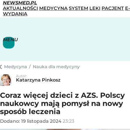
NEWSMED.PL
AKTUALNOŚCI
MEDYCYNA
SYSTEM
LEKI
PACJENT
E-
WYDANIA
MENU
Medycyna
/
Nauka dla medycyny
Autor:
Katarzyna Pinkosz
Coraz więcej dzieci z AZS. Polscy
naukowcy mają pomysł na nowy
sposób leczenia
Dodano:
19
listopada
2024
23:23