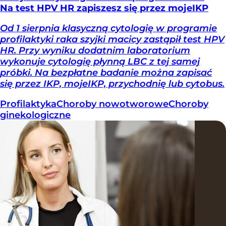
Na test HPV HR zapiszesz się przez mojeIKP
Od 1 sierpnia klasyczną cytologię w programie
profilaktyki raka szyjki macicy zastąpił test HPV
HR. Przy wyniku dodatnim laboratorium
wykonuje cytologię płynną LBC z tej samej
próbki. Na bezpłatne badanie można zapisać
się przez IKP, mojeIKP, przychodnię lub cytobus.
Profilaktyka
Choroby nowotworowe
Choroby
ginekologiczne