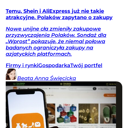
Temu, Shein i AliExpress już nie takie
atrakcyjne. Polaków zapytano o zakupy
Nowe unijne cła zmieniły zakupowe
przyzwyczajenia Polaków. Sondaż dla
„Wprost” pokazuje, że niemal połowa
badanych ograniczyła zakupy na
azjatyckich platformach.
Firmy i rynki
Gospodarka
Twój portfel
Beata Anna
Święcicka