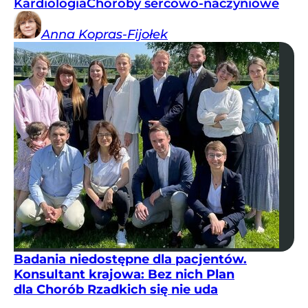
Kardiologia
Choroby sercowo-naczyniowe
Anna
Kopras-Fijołek
Badania niedostępne dla pacjentów.
Konsultant krajowa: Bez nich Plan
dla Chorób Rzadkich się nie uda