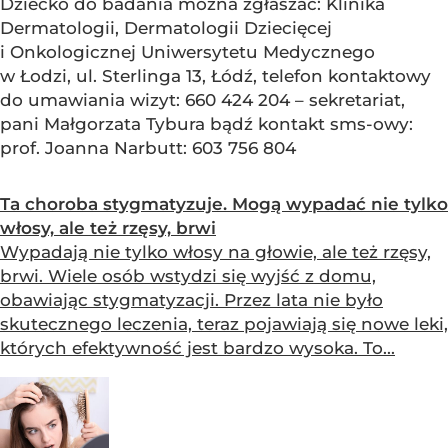
Dziecko do badania można zgłaszać: Klinika
Dermatologii, Dermatologii Dziecięcej
i Onkologicznej Uniwersytetu Medycznego
w Łodzi, ul. Sterlinga 13, Łódź, telefon kontaktowy
do umawiania wizyt: 660 424 204 – sekretariat,
pani Małgorzata Tybura bądź kontakt sms-owy:
prof. Joanna Narbutt: 603 756 804
Ta choroba stygmatyzuje. Mogą wypadać nie tylko
włosy, ale też rzęsy, brwi
Wypadają nie tylko włosy na głowie, ale też rzęsy,
brwi. Wiele osób wstydzi się wyjść z domu,
obawiając stygmatyzacji. Przez lata nie było
skutecznego leczenia, teraz pojawiają się nowe leki,
których efektywność jest bardzo wysoka. To...