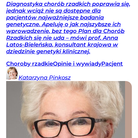
Diagnostyka chorób rzadkich poprawia się,
jednak wciąż nie są dostępne dla
pacjentów najważniejsze badania
genetyczne. Apeluję o jak najszybsze ich
wprowadzenie, bez tego Plan dla Chorób
Rzadkich się nie uda – mówi prof. Anna
Latos-Bieleńska, konsultant krajowa w
dziedzinie genetyki klinicznej.
Choroby rzadkie
Opinie i wywiady
Pacjent
Katarzyna
Pinkosz