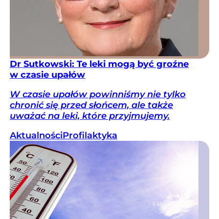
Dr Sutkowski: Te leki mogą być groźne
w czasie upałów
W czasie upałów powinniśmy nie tylko
chronić się przed słońcem, ale także
uważać na leki, które przyjmujemy.
Aktualności
Profilaktyka