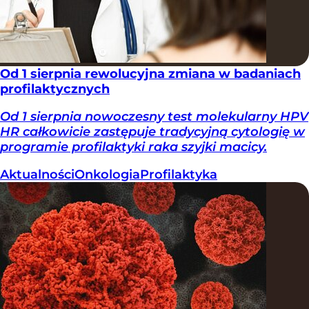
Od 1 sierpnia rewolucyjna zmiana w badaniach
profilaktycznych
Od 1 sierpnia nowoczesny test molekularny HPV
HR całkowicie zastępuje tradycyjną cytologię w
programie profilaktyki raka szyjki macicy.
Aktualności
Onkologia
Profilaktyka