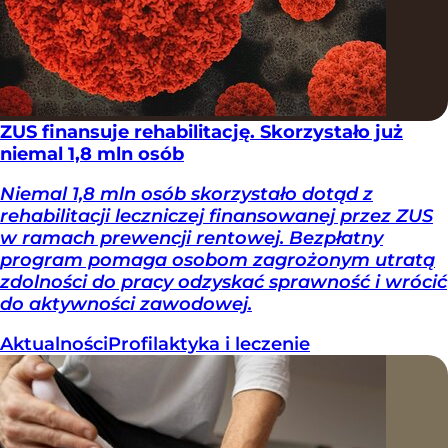
ZUS finansuje rehabilitację. Skorzystało już
niemal 1,8 mln osób
Niemal 1,8 mln osób skorzystało dotąd z
rehabilitacji leczniczej finansowanej przez ZUS
w ramach prewencji rentowej. Bezpłatny
program pomaga osobom zagrożonym utratą
zdolności do pracy odzyskać sprawność i wrócić
do aktywności zawodowej.
Aktualności
Profilaktyka i leczenie