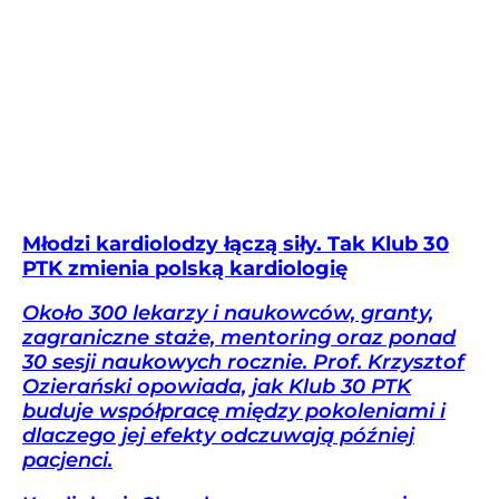
Młodzi kardiolodzy łączą siły. Tak Klub 30
PTK zmienia polską kardiologię
Około 300 lekarzy i naukowców, granty,
zagraniczne staże, mentoring oraz ponad
30 sesji naukowych rocznie. Prof. Krzysztof
Ozierański opowiada, jak Klub 30 PTK
buduje współpracę między pokoleniami i
dlaczego jej efekty odczuwają później
pacjenci.