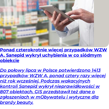
Ponad czterokrotnie więcej przypadków WZW
A. Sanepid wykrył uchybienia w co siódmym
obiekcie
Do połowy lipca w Polsce potwierdzono 1413
przypadków WZW A, ponad cztery razy więcej
niż rok wcześniej. Podczas wakacyjnych
kontroli Sanepid wykrył nieprawidłowości w
807 obiektach. GIS przedstawił też dane o
zgłoszeniach w mObywatelu i wytyczne dla
branży beauty.