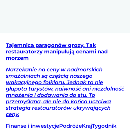
Tajemnica paragonów grozy. Tak
restauratorzy manipulują cenami nad
morzem
Narzekanie na ceny w nadmorskich
smażalniach są częścią naszego
wakacyjnego folkloru. Jednak to nie
głupota turystów, naiwność ani niezdolność
mnożenia i dodawania do stu. To
przemyślana, ale nie do końca uczciwa
strategia restauratorów ukrywających
ceny.
Finanse i inwestycje
Podróże
Kraj
Tygodnik