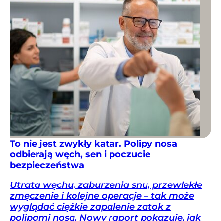
To nie jest zwykły katar. Polipy nosa
odbierają węch, sen i poczucie
bezpieczeństwa
Utrata węchu, zaburzenia snu, przewlekłe
zmęczenie i kolejne operacje – tak może
wyglądać ciężkie zapalenie zatok z
polipami nosa. Nowy raport pokazuje, jak