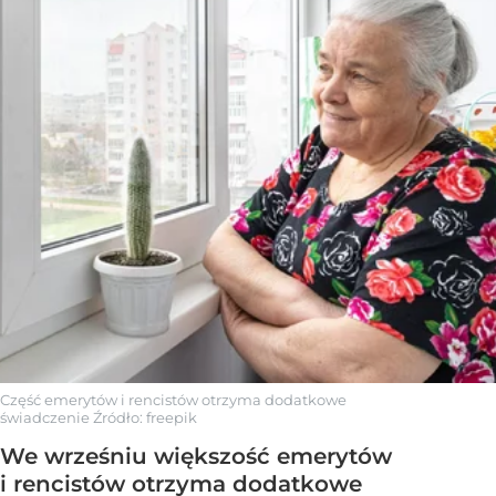
Część emerytów i rencistów otrzyma dodatkowe
świadczenie
Źródło:
freepik
We wrześniu większość emerytów
i rencistów otrzyma dodatkowe