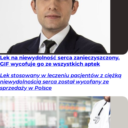
Lek na niewydolność serca zanieczyszczony.
GIF wycofuje go ze wszystkich aptek
Lek stosowany w leczeniu pacjentów z ciężką
niewydolnością serca został wycofany ze
sprzedaży w Polsce