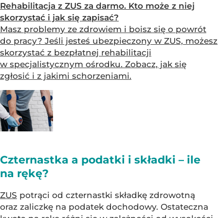
Rehabilitacja z ZUS za darmo. Kto może z niej
skorzystać i jak się zapisać?
Masz problemy ze zdrowiem i boisz się o powrót
do pracy? Jeśli jesteś ubezpieczony w ZUS, możesz
skorzystać z bezpłatnej rehabilitacji
w specjalistycznym ośrodku. Zobacz, jak się
zgłosić i z jakimi schorzeniami.
Czternastka a podatki i składki – ile
na rękę?
ZUS
potrąci od czternastki składkę zdrowotną
oraz zaliczkę na podatek dochodowy. Ostateczna