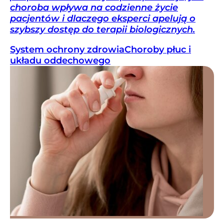
choroba wpływa na codzienne życie
pacjentów i dlaczego eksperci apelują o
szybszy dostęp do terapii biologicznych.
System ochrony zdrowia
Choroby płuc i
układu oddechowego