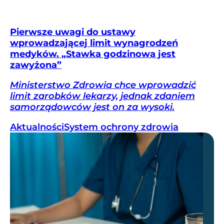
Pierwsze uwagi do ustawy
wprowadzającej limit wynagrodzeń
medyków. „Stawka godzinowa jest
zawyżona”
Ministerstwo Zdrowia chce wprowadzić
limit zarobków lekarzy, jednak zdaniem
samorządowców jest on za wysoki.
Aktualności
System ochrony zdrowia