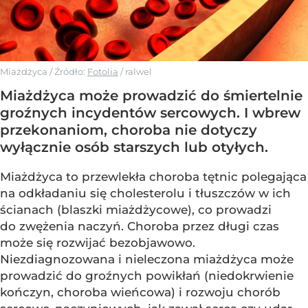
Miażdżyca
/ Źródło:
Fotolia
/
ralwel
Miażdżyca może prowadzić do śmiertelnie
groźnych incydentów sercowych. I wbrew
przekonaniom, choroba nie dotyczy
wyłącznie osób starszych lub otyłych.
Miażdżyca to przewlekła choroba tętnic polegająca
na odkładaniu się cholesterolu i tłuszczów w ich
ścianach (blaszki miażdżycowe), co prowadzi
do zwężenia naczyń. Choroba przez długi czas
może się rozwijać bezobjawowo.
Niezdiagnozowana i nieleczona miażdżyca może
prowadzić do groźnych powikłań (niedokrwienie
kończyn, choroba wieńcowa) i rozwoju chorób