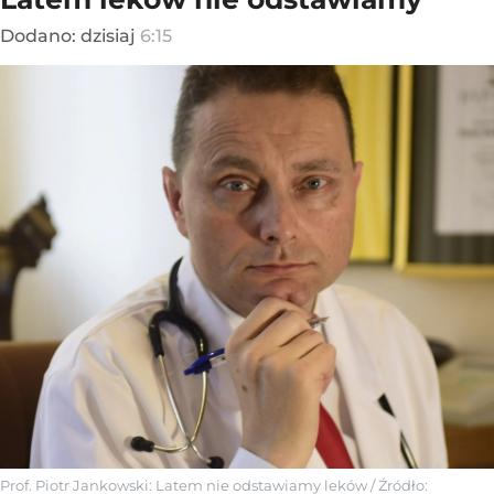
Dodano:
dzisiaj
6:15
Prof. Piotr Jankowski: Latem nie odstawiamy leków
/ Źródło: