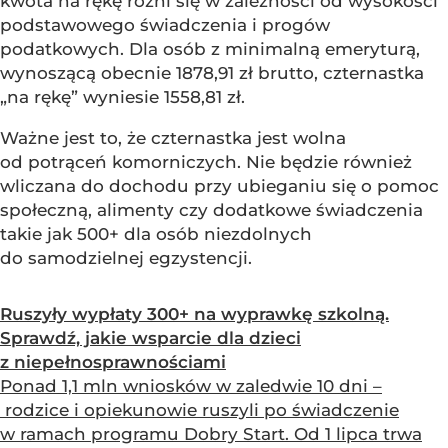
kwota na rękę różni się w zależności od wysokości
podstawowego świadczenia i progów
podatkowych. Dla osób z minimalną emeryturą,
wynoszącą obecnie 1878,91 zł brutto, czternastka
„na rękę” wyniesie 1558,81 zł.
Ważne jest to, że czternastka jest wolna
od potrąceń komorniczych. Nie będzie również
wliczana do dochodu przy ubieganiu się o pomoc
społeczną, alimenty czy dodatkowe świadczenia
takie jak 500+ dla osób niezdolnych
do samodzielnej egzystencji.
Ruszyły wypłaty 300+ na wyprawkę szkolną.
Sprawdź, jakie wsparcie dla dzieci
z niepełnosprawnościami
Ponad 1,1 mln wniosków w zaledwie 10 dni –
rodzice i opiekunowie ruszyli po świadczenie
w ramach programu Dobry Start. Od 1 lipca trwa