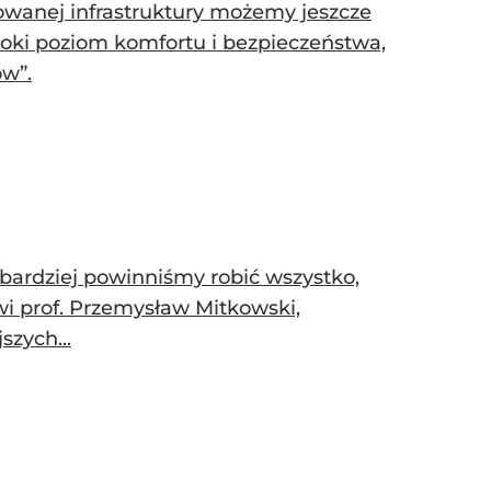
owanej infrastruktury możemy jeszcze
ki poziom komfortu i bezpieczeństwa,
w”.
 bardziej powinniśmy robić wszystko,
wi prof. Przemysław Mitkowski,
szych...