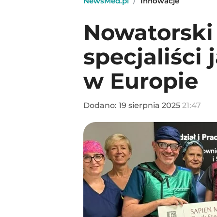
NewsMed.pl
/
Innowacje
Nowatorski 
specjaliści
w Europie
Dodano:
19
sierpnia
2025
21:47