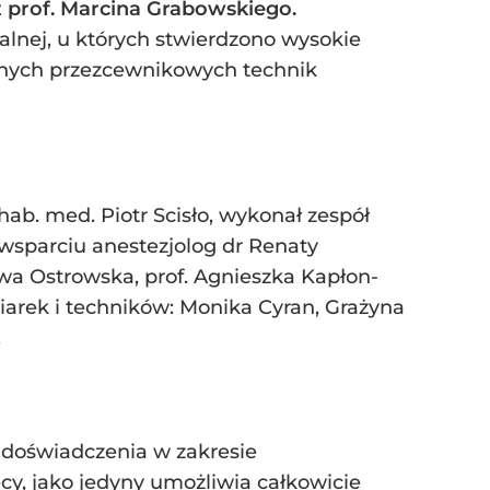
z prof. Marcina Grabowskiego.
lnej, u których stwierdzono wysokie
 innych przezcewnikowych technik
hab. med. Piotr Scisło, wykonał zespół
wsparciu anestezjolog dr Renaty
Ewa Ostrowska, prof. Agnieszka Kapłon-
niarek i techników: Monika Cyran, Grażyna
.
 doświadczenia w zakresie
y, jako jedyny umożliwia całkowicie