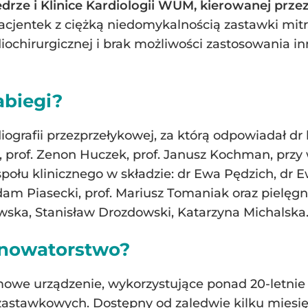
rze i Klinice Kardiologii WUM, kierowanej prze
jentek z ciężką niedomykalnością zastawki mitra
rdiochirurgicznej i brak możliwości zastosowania
abiegi?
ografii przezprzełykowej, za którą odpowiadał dr 
prof. Zenon Huczek, prof. Janusz Kochman, przy 
społu klinicznego w składzie: dr Ewa Pędzich, dr 
 Adam Piasecki, prof. Mariusz Tomaniak oraz pielęg
ska, Stanisław Drozdowski, Katarzyna Michalska
 nowatorstwo?
mowe urządzenie, wykorzystujące ponad 20-letnie
astawkowych. Dostępny od zaledwie kilku miesięc