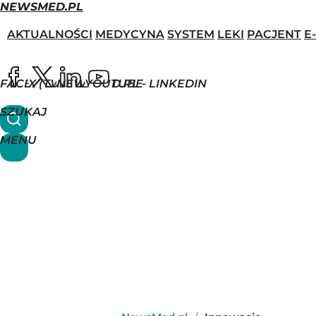
NEWSMED.PL
AKTUALNOŚCI
MEDYCYNA
SYSTEM
LEKI
PACJENT
E
FACEBOOK
X (TWITTER)
NEWSMED.PL - LINKEDIN
YOUTUBE
SZUKAJ
MENU