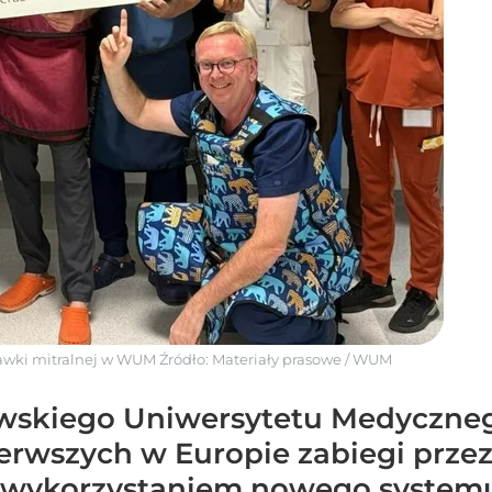
tawki mitralnej w WUM
Źródło:
Materiały prasowe
/
WUM
awskiego Uniwersytetu Medyczneg
pierwszych w Europie zabiegi prz
z wykorzystaniem nowego system