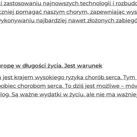
ki zastosowaniu najnowszych technologii i rozbud
czniej pomagać naszym chorym, zapewniając wyso
wykonywaniu najbardziej nawet złożonych zabiegó
ropę w długości życia. Jest warunek
a jest krajem wysokiego ryzyka chorób serca. Tym
pobiec chorobom serca. To dziś jest możliwe – mó
log. Są ważne wydatki w życiu, ale nie ma ważniej