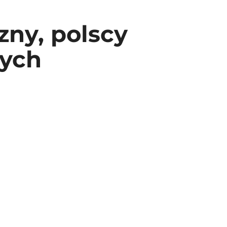
zny, polscy
zych