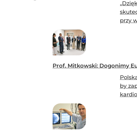
„Dzię
skute
przy 
Prof. Mitkowski: Dogonimy Eu
Polsk
by za
kardio