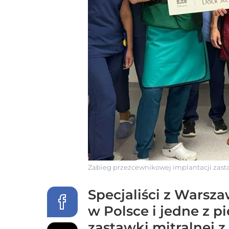
Zabieg przezcewnikowej implantacji zas
Specjaliści z Warsz
w Polsce i jedne z 
zastawki mitralnej 