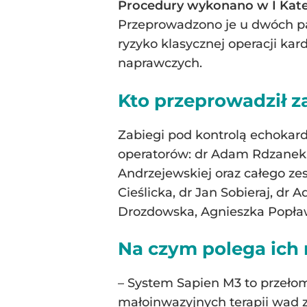
Procedury wykonano w I Kated
Przeprowadzono je u dwóch pac
ryzyko klasycznej operacji ka
naprawczych.
Kto przeprowadził z
Zabiegi pod kontrolą echokardi
operatorów: dr Adam Rdzanek, 
Andrzejewskiej oraz całego ze
Cieślicka, dr Jan Sobieraj, dr
Drozdowska, Agnieszka Popław
Na czym polega ich
– System Sapien M3 to przeło
małoinwazyjnych terapii wad z