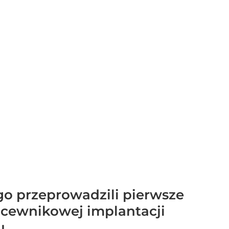
o przeprowadzili pierwsze
ezcewnikowej implantacji
u.